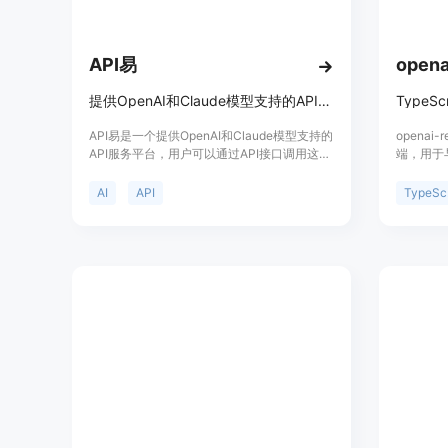
API易
opena
提供OpenAI和Claude模型支持的API服务。
API易是一个提供OpenAI和Claude模型支持的
openai-
API服务平台，用户可以通过API接口调用这些
端，用于与
模型进行各种AI任务。该平台具有稳定性高、
它提供了
价格优惠、无需代理即可使用等特点，适合需
JavaS
AI
API
T
要AI模型支持的开发者和企业。
了许多小
和非官方事
Deno、
已发布到
开发者提
和使用O
处理大量