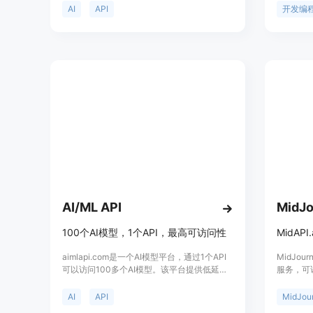
频制作和文本处理，具有高效、可靠的性能，
tunin
AI
API
开发编
价格合理，适合各类开发者使用。用户可通过
简单的接口调用，获得高质量的图像和视频生
成，满足多样化的创意需求。
AI/ML API
MidJo
100个AI模型，1个API，最高可访问性
aimlapi.com是一个AI模型平台，通过1个API
MidJou
可以访问100多个AI模型。该平台提供低延
服务，可访
迟、全天候访问的AI服务，可节省高达80%的
图像和视
成本。AI模型包括高级LLM、语音转文字、文
供便捷、
AI
API
字转语音、聊天机器人和图像生成等功能。定
持多版本