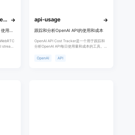
理的麻烦，提高了使用效率。
模型的能力、可用性以及预先设定的策略，自动将请求路由到最
供应商出现限流、波动或故障时，系统会迅速进行自动故障切
openai-realtime-api-nextjs
api-usage
型，确保业务的连续性不受影响。
对于按Token计费的模型，输入和输出会独立计量，且倍率透
基于WebRTC的语音AI流应用，使用OpenAI实时API和WebRTC开发。
跟踪和分析OpenAI API的使用和成本
定计价，价格可在定价页进行核对。这种清晰的计费模式方便企
WebRTC
OpenAI API Cost Tracker是一个用于跟踪和
 stream
分析OpenAI API每日使用量和成本的工具。它
L改为指定的地址，保留现有的SDK与调用方式，仅替换Base
建，具备服务器
可以帮助用户了解不同模型的成本，包括
就能完成从现有OpenAI SDK工作负载的迁移，大大降低了迁移成
/ui开发的
ChatGPT、GPT-4、Whisper和文本嵌入模
OpenAI
API
入了抽象
型。用户可以按时间或使用饼图显示信息。该
业自动化的多个业务场景，如内容批量生产、电商视觉营销、智
例函数展示
工具是开源的，不会泄露您的API密钥。
目开源免
报生成和教育个性化辅导等，满足不同行业和业务的需求。
建具有语
户可以在文字、图像、视频等不同类型的模型之间进行切换，快
模型的能力、价格、速度、分辨率等参数进行筛选和对比，方便
。
标支持，可用于故障定位、容量规划和成本优化。通过对这些数
的使用情况，及时发现潜在问题，并对资源使用进行合理规划和