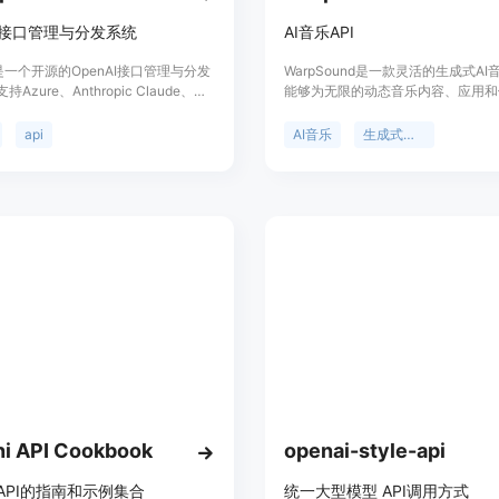
AI接口管理与分发系统
AI音乐API
pi是一个开源的OpenAI接口管理与分发
WarpSound是一款灵活的生成式AI音
Azure、Anthropic Claude、
能够为无限的动态音乐内容、应用和
PaLM 2 & Gemini、智谱ChatGLM、
动力。它采用行业领先的工作室级创
一言、讯飞星火认知、阿里通义千
使您能够通过API轻松创建高质量的
api
AI音乐
生成式音乐
0智脑以及腾讯混元等多种大模型。可
验。WarpSound还提供多种定价
次分发管理key,仅单可执行文件,已打
不同的用户需求。
ker镜像,一键部署使用。
i API Cookbook
openai-style-api
i API的指南和示例集合
统一大型模型 API调用方式