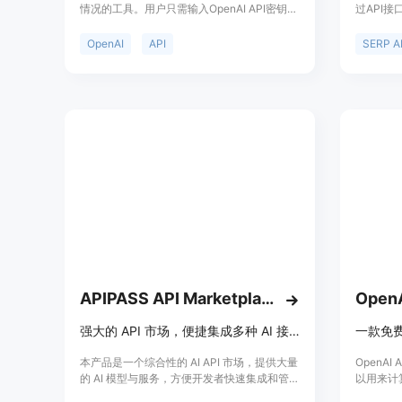
情况的工具。用户只需输入OpenAI API密钥，
过API
工具会直接从OpenAI API中获取数据并创建仪
时搜索结
表板，无需安装任何软件。用户可以清楚地了
于为企业
OpenAI
API
SERP A
解每个模型、API密钥和用户的费用情况，避
取途径。
免盲目消耗资源。LLM Report得到了全球
不同地区
2500多个用户和公司的认可。
降低成本
数据，方
题，使用
的企业和
索数据解
后仅对成
APIPASS API Marketplace
强大的 API 市场，便捷集成多种 AI 接口。
本产品是一个综合性的 AI API 市场，提供大量
OpenA
的 AI 模型与服务，方便开发者快速集成和管理
以用来计算
API。该平台支持多种功能，如图像生成、视
包括GPT-