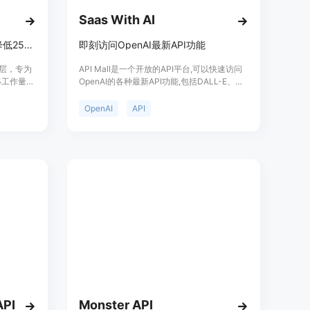
ttps://toapis.com/v1。
Saas With AI
建密钥并配置相应的权限。
 SDK或任意HTTP客户端进行模型调用。
OpenAI兼容API工作流，成本降低25%，助力开发者高效开发。
即刻访问OpenAI最新API功能
、video）建立模型名映射与默认回退，以确保在模型不可用时能够
PI层，专为
API Mall是一个开放的API平台,可以快速访问
上游瞬时失败时具备一定的容错处理能力。
迁移工作量并
OpenAI的各种最新API功能,包括DALL-E、
主要优点
GPT-3、CLIP等。我们为开发者提供简单易用
I格式，只需
的API调用接口,只需几行代码就可以接入强大
OpenAI
API
比直接使用
的AI能力,大大降低了AI应用开发的门槛。无需
独立开发者、
复杂的AI知识和庞大的计算资源,企业和开发者
帮助他们在
都可以用最低的成本构建基于AI的创新应用。
成本。
API
Monster API