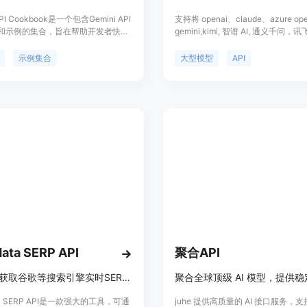
API Cookbook是一个包含Gemini API
支持将 openai、claude、azure ope
和示例的集合，旨在帮助开发者快速
gemini,kimi, 智谱 AI, 通义千问，讯
Gemini API。这些示例大多数是用
等模型服务方的调用转为 openai 
编写的Colab Notebooks，可以直接在
屏蔽不同大模型 API 的差异，统一用 o
示例集合
大型模型
API
e Colab中打开或下载到本地环境中运
api 标准格式使用大模型。提供多
支持，包括负载均衡、路由、配置管
能。
data SERP API
聚合API
通过API获取谷歌等搜索引擎实时SERP数据，支持地理定位，按需付费。
ata SERP API是一款强大的工具，可通
juhe 提供高质量的 AI 接口服务，支