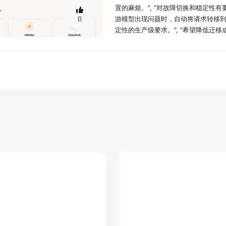
置的麻烦。", "对故障切换和稳定
0
游模型出现问题时，自动将请求转移
定性的生产级要求。", "希望降低迁移成
Base URL和API Key，就能将现
和成本投入。", "有统一计费需求
类型的费用，方便企业进行成本核算
问题。"]
使用场景示例：
内容批量生产：企业可以使用ToAP
材和社媒内容，提高内容生产效率。
电商视觉营销：电商企业通过调用平
拍摄与外包成本。
智能客服升级：企业可以根据问题的复
时，平衡成本与稳定性。
产品特色：
多模型统一接入：ToAPIs允许企业通过统
文本、图片和视频模型进行接入，这