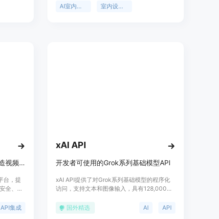
进行本地测
ULTRA图像扩散模型生成高质量的设计效果。
AI室内设计
室内设计API
备官转验
价格实惠且输出迅速。
。
xAI API
使用Runway API，随时随地创造视频内容。
开发者可使用的Grok系列基础模型API
型平台，提
xAI API提供了对Grok系列基础模型的程序化
安全、可
访问，支持文本和图像输入，具有128,000个
bo到他们的
token的上下文长度，并支持函数调用和系统
括创意广
提示。该API与OpenAI和Anthropic的API完全
API集成
国外精选
AI
API
顶尖创意
兼容，简化了迁移过程。产品背景信息显示，