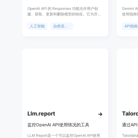
OpenAI API 的 Responses 功能允许用户创
Gemini 
建、获取、更新和删除模型的响应。它为开发
使用指南
者提供了强大的工具，用于管理模型的输出和
上手并使用
行为。通过 Responses，用户可以更好地控制
Python
人工智能
自然语言处理
API指南
模型的生成内容，优化模型的性能，并通过存
Googl
储和检索响应来提高开发效率。该功能支持多
行。
种模型，适用于需要高度定制化模型输出的场
景，如聊天机器人、内容生成和数据分析等。
OpenAI API 提供灵活的定价方案，适合从个
人开发者到大型企业的需求。
Llm.report
Talor
监控OpenAI API使用情况的工具
LLM Report是一个可以监控OpenAI API使用
Talord