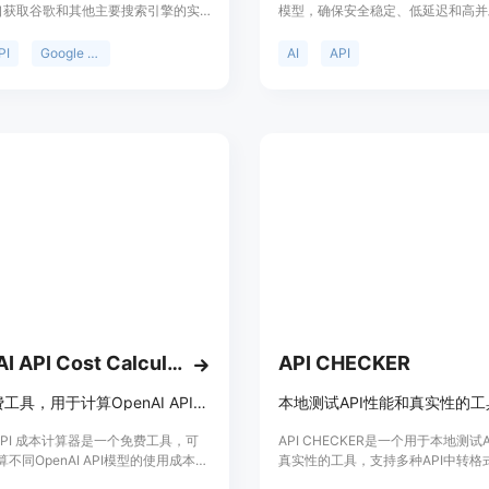
接口获取谷歌和其他主要搜索引擎的实
模型，确保安全稳定、低延迟和高并
果页面（SERP）数据。其重要性在
于各类企业与开发者，价格透明，极
和开发者提供了便捷、高效的数据获
力，适合想要利用 AI 提升生产力的
PI
Google SERP API
AI
API
主要优点包括支持地理定位，能根据
人。
获取精准数据；仅对成功请求收费，
；提供JSON或HTML格式的结构化
便处理；无需担心代理和验证码问
更省心。该产品面向有搜索数据需求
开发者，定位为提供专业、可靠的搜
决方案。价格方面提供免费试用，之
功请求付费。
OpenAI API Cost Calculator
API CHECKER
一款免费工具，用于计算OpenAI API模型的成本。
本地测试API性能和真实性的工
I API 成本计算器是一个免费工具，可
API CHECKER是一个用于本地测试
不同OpenAI API模型的使用成本，
真实性的工具，支持多种API中转格
4、GPT-3.5 Turbo、不同fine-
oneapi/newapi等。它允许用户输入A