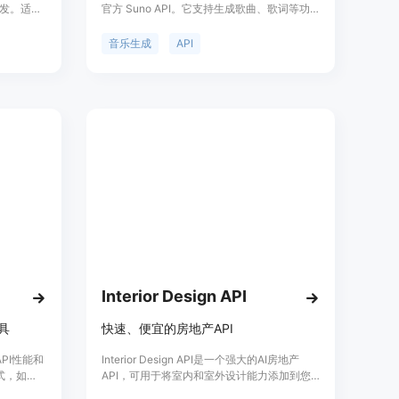
发。适用
官方 Suno API。它支持生成歌曲、歌词等功
具竞争
能，并带有内置的令牌维护和保持活跃功能，
团队和个
让您无需担心令牌过期。SunoAPI 采用全异步
音乐生成
API
设计，运行速度快，适合后续扩展。用户可以
轻松使用 API 生成各种音乐内容。
Interior Design API
具
快速、便宜的房地产API
API性能和
Interior Design API是一个强大的AI房地产
式，如
API，可用于将室内和室外设计能力添加到您
PI URL
的应用程序或网站中。它使用我们专有的