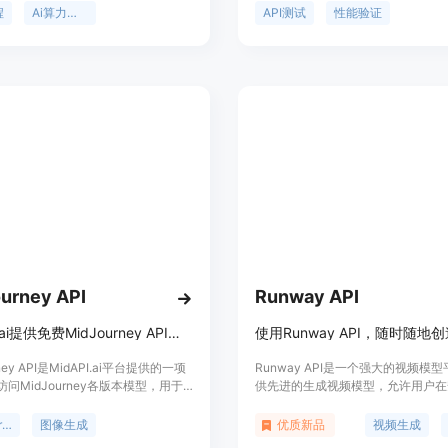
g模型以及图像和音频处理模型。
和APIKey，选择或输入测试模型，
程
Ai算力平台
API测试
性能验证
试，并提供详细报告。此外，它还具
证功能，帮助用户确认API的真实性
urney API
Runway API
MidAPI.ai提供免费MidJourney API，支持V7等模型生成图像与视频。
rney API是MidAPI.ai平台提供的一项
Runway API是一个强大的视频模
问MidJourney各版本模型，用于
供先进的生成视频模型，允许用户在
频生成。产品重要性在于为创作者提
靠的环境中嵌入Gen-3 Alpha Tur
高效的AI创作工具。主要优点包括支
产品中。它支持广泛的应用场景，包
MidJourney API
图像生成
优质新品
视频生成
模型、功能丰富、生成效果好、速度
告、音乐视频、电影制作等，是全球