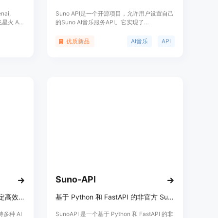
nai,
Suno API是一个开源项目，允许用户设置自己
飞星火 API
的Suno AI音乐服务API。它实现了
方式调用。
app.suno.ai的创建API，兼容OpenAI的API格
penai
式，支持自定义模式，一键部署到Vercel，并
优质新品
AI音乐
API
种大型模型
且拥有开放源代码许可证，允许自由集成和修
理等功
改。
Suno-API
聚合全球顶级 AI 模型，提供稳定高效的 API 服务。
基于 Python 和 FastAPI 的非官方 Suno API。
持多种 AI
SunoAPI 是一个基于 Python 和 FastAPI 的非