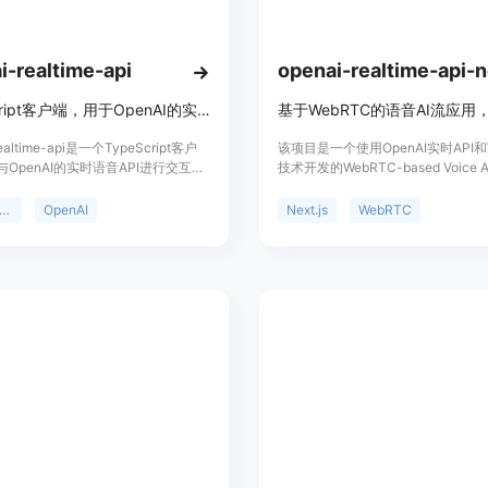
在多个不同的API之间进行切换和管
智能路由与故障切换：平台能够根据
合适的模型供应商。当某个上游模型
i-realtime-api
换，将请求重新路由到其他可用的模
统一计费管理：提供统一的计费方式，
TypeScript客户端，用于OpenAI的实时语音API。
明；对于按次计费的模型，按请求固
realtime-api是一个TypeScript客户
该项目是一个使用OpenAI实时API和
业对使用成本进行统一管理和监控。
OpenAI的实时语音API进行交互。
技术开发的WebRTC-based Voice AI
快速迁移适配：企业只需将Base UR
强类型的特性，并且是OpenAI官方
application，以Next.js框架搭
URL和API Key，通常在5分钟左右
cript版本的完美替代品。该客户端修复
端渲染和API路由功能，配合shadcn
ypeScript
OpenAI
Next.js
WebRTC
本和难度。
错误和不一致性，并且完全兼容官方
UI组件，支持实时音频对话，还加
多场景支持：覆盖了从创意生产到企
件。它支持Node.js、浏览器、
WebRTC处理的hook，以及6个示
Bun、CF workers等多种环境，并且
客户端工具与实时API结合使用。项
能客服升级、代码辅助开发、金融研
NPM。该技术的重要性在于它能够为
费，主要面向开发者，可用于快速搭
模型筛选与对比：提供模型广场，用
供一种更安全、更便捷的方式来集成
音AI功能的Web应用。
速进入对应模型详情。同时，还能对
penAI的实时语音功能，特别是在需要
用户选择最适合自己业务场景的模型
数据和请求时。
日志与指标监控：平台提供日志与指
据的分析，企业可以更好地了解模型
调整。
使用教程：