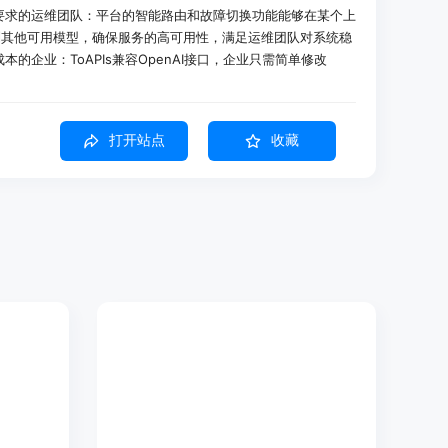
性有要求的运维团队：平台的智能路由和故障切换功能能够在某个上
到其他可用模型，确保服务的高可用性，满足运维团队对系统稳
本的企业：ToAPIs兼容OpenAI接口，企业只需简单修改
有的OpenAI SDK工作负载迁移过来，大大减少了迁移过程中的时间
的企业：平台提供统一的计费模式，能够清晰地展示不同模型和请求
和管理，避免了因使用多个不同的模型供应商而导致的计费混乱
打开站点
收藏
Is接入文本、图片和视频模型，生成短视频脚本、封面图、广告素
台的图像模型，生成商品场景图、模特试穿图和营销海报，降低
杂度，利用ToAPIs自动分配合适的模型，在保证客户体验的同
一的API接口和一个URL，将GPT、Claude、Gemini等各种
种方式极大地简化了企业在调用不同模型时的操作流程，避免了