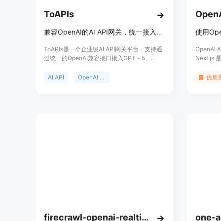
ToAPIs
兼容OpenAI的AI API网关，统一接入50+模型，适合多场景团队。
ToAPIs是一个企业级AI API网关平台，支持通
OpenAI As
过统一的OpenAI兼容接口接入GPT - 5、
Next.js
Claude、Sonnet 4.5、Gemini 2.5等50多种
Next.
主流AI模型。其重要性在于为企业提供了便
它支持流
AI API
OpenAI API
优质
捷、高效且稳定的AI模型调用方式。主要优点
级功能，旨
包括兼容OpenAI接口，可降低企业迁移成本；
OpenA
支持多模型路由，能根据业务需求自动切换模
型；具备故障切换功能，保障服务的高可用
性；支持统一计费，方便企业进行成本管理。
该平台采用按量计费模式，价格为0美元起，
目标定位是为需要多模型覆盖、故障切换、统
一计费以及希望降低迁移成本的团队提供服
务。
firecrawl-openai-realtime
one-a