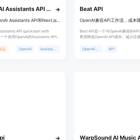
步骤1：替换Base URL，将endpoint指向h
OpenAI Assistants API Quickstart
Beat API
步骤2：创建API Key，在控制台创
步骤3：保留SDK，继续使用OpenAI
使用OpenAI Assistants API和Next.js快速搭建聊天机器人应用
步骤4：按能力层（chat、image
自动切换到备用模型。
sistants API quickstart with
Best API是一个与OpenAI兼容的A
步骤5：启用重试与超时预算，在遇到
 是一个使用OpenAI的Assistants API和
希望降低OpenAI API成本、减少
js框架快速搭建聊天机器人的模板项目。
改善单位经济效益的开发者设计。其
式传输、代码解释器和文件搜索等高
在于使用开发者熟悉的OpenAI AP
新品
OpenAI
Assistants API
OpenAI兼容
API
在展示如何在Next.js应用中集成
更改基础URL即可快速切换，成本
I的强大能力。
OpenAI降低25%。该产品适用于
AI初创公司和内容密集型应用，可
不改变开发方式的前提下，有效控制
pi
WarpSound AI Music 