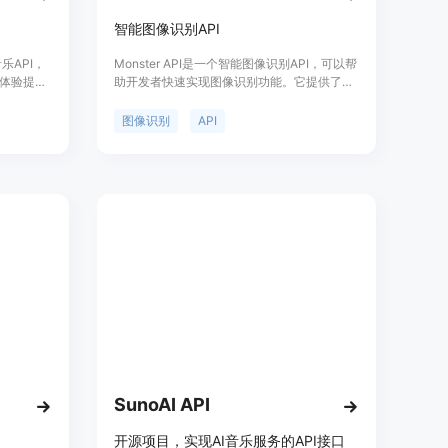
智能图像识别API
乐API，
Monster API是一个智能图像识别API，可以帮
体验提供
助开发者快速实现图像识别功能。它提供了多
作技术，
种功能，包括物体识别、人脸识别、文字识别
音乐体
等。优势是准确率高、响应速度快、易于集
图像识别
API
方案，适用于
成。价格根据使用情况计费，具体请查看官方
网站。Monster API的定位是为开发者提供强
大的图像识别能力，帮助他们构建智能应用。
SunoAI API
开源项目，实现AI音乐服务的API接口