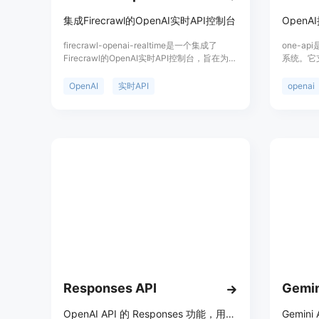
集成Firecrawl的OpenAI实时API控制台
Open
firecrawl-openai-realtime是一个集成了
one-a
Firecrawl的OpenAI实时API控制台，旨在为开
系统。它支持
发者提供一个交互式的API参考和检查器。它
Google 
包括两个实用库，openai/openai-realtime-
百度文心
OpenAI
实时API
openai
api-beta作为参考客户端（适用于浏览器和
问、36
Node.js），以及/src/lib/wavtools，后者允许
以用于二
在浏览器中简单管理音频。该产品是使用
包好Doc
create-react-app创建的React项目，并通过
Webpack打包。
Responses API
Gemin
OpenAI API 的 Responses 功能，用于创建和管理模型的响应。
Gemin