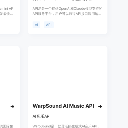
ini API
API易是一个提供OpenAI和Claude模型支持的
发者快速
API服务平台，用户可以通过API接口调用这些
大多数是用
模型进行各种AI任务。该平台具有稳定性高、
s，可以直接在
价格优惠、无需代理即可使用等特点，适合需
AI
API
地环境中运
要AI模型支持的开发者和企业。
WarpSound AI Music API
AI音乐API
，提供国际象
WarpSound是一款灵活的生成式AI音乐API，