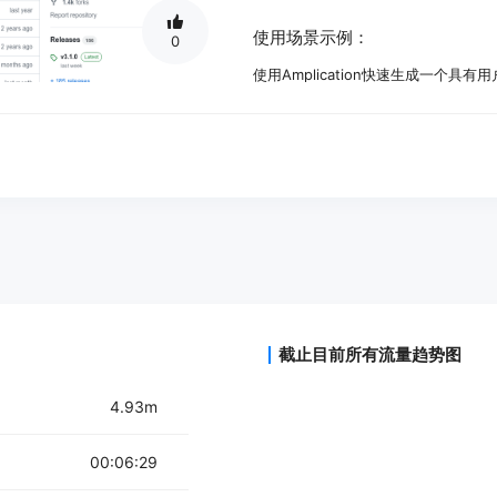
使用场景示例：
0
使用Amplication快速生成一个具
通过Amplication自动化创建RESTfu
利用Amplication的插件架构，为
产品特色：
自动化.NET和Node.js后端应用程序
提供用户友好的界面，集成API、数
基于插件的架构，允许代码的轻松定
支持团队协作，适用于不同规模的团
提供快速开发.NET和Node.js应用的
使用教程：
截止目前所有流量趋势图
访问Amplication官网并注册账号。
4.93m
登录后，根据引导创建你的首个服务
在用户界面中配置你的应用程序需求，
00:06:29
利用Amplication的AI技术生成后端
下载生成的代码并在本地或服务器上