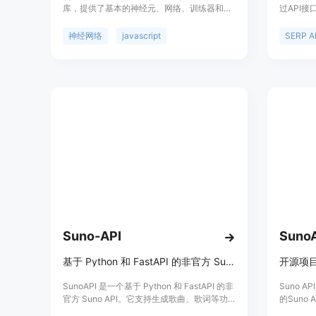
库，提供了基本的神经元、网络、训练器和网
过API
络构建工具。它可以用于构建和训练各种类型
时搜索结
的神经网络，如感知机、长短时记忆网络
于为企业
神经网络
javascript
SERP A
(LSTM)、液态状态机和Hopfield网络。
取途径。
Synaptic还提供了一些示例和演示，帮助用户
不同地区
学习和使用神经网络。
降低成本
数据，方
题，使用
的企业和
索数据解
后仅对成
Suno-API
SunoA
基于 Python 和 FastAPI 的非官方 Suno API。
开源项目
SunoAPI 是一个基于 Python 和 FastAPI 的非
Suno 
官方 Suno API。它支持生成歌曲、歌词等功
的Suno
能，并带有内置的令牌维护和保持活跃功能，
app.su