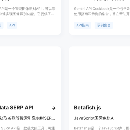
er API是一个智能图像识别API，可以帮
Gemini API Cookbook是一个包含Gem
快速实现图像识别功能。它提供了多
使用指南和示例的集合，旨在帮助开
包括物体识别、人脸识别、文字识别
上手并使用Gemini API。这些示例
是准确率高、响应速度快、易于集
Python编写的Colab Notebook
别
API
API指南
示例集合
根据使用情况计费，具体请查看官方
Google Colab中打开或下载到本
nster API的定位是为开发者提供强
行。
识别能力，帮助他们构建智能应用。
data SERP API
Betafish.js
通过API获取谷歌等搜索引擎实时SERP数据，支持地理定位，按需付费。
JavaScript国际象棋AI
ata SERP API是一款强大的工具，可通
Betafish.js是一个JavaScript库