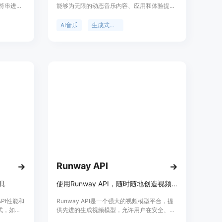
字符串进行
能够为无限的动态音乐内容、应用和体验提供
动。
动力。它采用行业领先的工作室级创作技术，
优化的评估
使您能够通过API轻松创建高质量的音乐体
AI音乐
生成式音乐
最佳的决
验。WarpSound还提供多种定价方案，适用于
目或者用
不同的用户需求。
Runway API
具
使用Runway API，随时随地创造视频内容。
API性能和
Runway API是一个强大的视频模型平台，提
式，如
供先进的生成视频模型，允许用户在安全、可
PI URL
靠的环境中嵌入Gen-3 Alpha Turbo到他们的