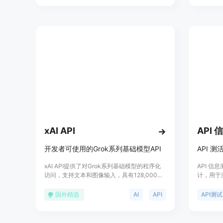
和非官方事
Deno、
已发布到
开发者提
和使用O
处理大量
xAI API
API
开发者可使用的Grok系列基础模型API
xAI API提供了对Grok系列基础模型的程序化
API 
访问，支持文本和图像输入，具有128,000个
计，用于
token的上下文长度，并支持函数调用和系统
模拟请求
提示。该API与OpenAI和Anthropic的API完全
的稳定性
国外精选
AI
API
API测试
兼容，简化了迁移过程。产品背景信息显示，
至关重要
xAI正在进行公共Beta测试，直至2024年底，
oneap
期间每位用户每月可获得25美元的免费API积
超时时间