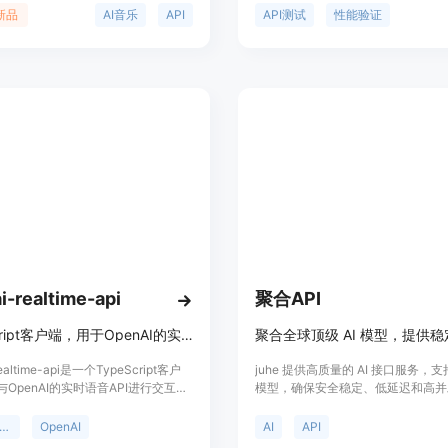
定义模式，一键部署到Vercel，并
和APIKey，选择或输入测试模型，
新品
AI音乐
API
API测试
性能验证
放源代码许可证，允许自由集成和修
试，并提供详细报告。此外，它还具
证功能，帮助用户确认API的真实性
i-realtime-api
聚合API
TypeScript客户端，用于OpenAI的实时语音API。
realtime-api是一个TypeScript客户
juhe 提供高质量的 AI 接口服务，支
OpenAI的实时语音API进行交互。
模型，确保安全稳定、低延迟和高并
强类型的特性，并且是OpenAI官方
于各类企业与开发者，价格透明，极
cript版本的完美替代品。该客户端修复
力，适合想要利用 AI 提升生产力的
ypeScript
OpenAI
AI
API
错误和不一致性，并且完全兼容官方
人。