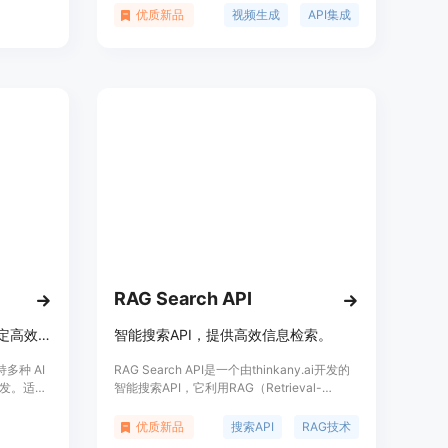
进行本地测
产品中。它支持广泛的应用场景，包括创意广
优质新品
视频生成
API集成
备官转验
告、音乐视频、电影制作等，是全球顶尖创意
。
人士的首选。
RAG Search API
聚合全球顶级 AI 模型，提供稳定高效的 API 服务。
智能搜索API，提供高效信息检索。
持多种 AI
RAG Search API是一个由thinkany.ai开发的
发。适用
智能搜索API，它利用RAG（Retrieval-
具竞争
Augmented Generation）技术，结合了检索
团队和个
和生成的特点，为用户提供高效、准确的信息
优质新品
搜索API
RAG技术
检索服务。该API支持自定义配置，包括搜索