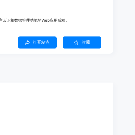
有用户认证和数据管理功能的Web应用后端。
l API，提升开发RESTful服务的效率。
现有项目添加新的功能模块。
打开站点
收藏
开发
据模型、数据库等
制
队
体验
。
包括API、数据模型等。
代码。
部署。