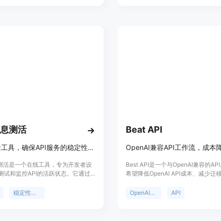
件。它支持Node.js、浏览器、
Bun、CF workers等多种环境，并且
NPM。该技术的重要性在于它能够为
供一种更安全、更便捷的方式来集成
penAI的实时语音功能，特别是在需要
数据和请求时。
 信息测活
Beat API
API 测活工具，确保API服务的稳定性与响应速度。
信息测活是一个在线工具，专为开发者设
Best API是一个与OpenAI兼容的A
测试和监控API的活跃状态。它通过
希望降低OpenAI API成本、减少
来检测API的响应时间，确保API服务
改善单位经济效益的开发者设计。其
和响应速度，对于维护API的可靠性
在于使用开发者熟悉的OpenAI AP
稳定性监控
OpenAI兼容
API
。该工具支持多种API格式，如
更改基础URL即可快速切换，成本
i/newapi等，并且可以设置测活请求的
OpenAI降低25%。该产品适用于
和并发数量，以适应不同的测试需
AI初创公司和内容密集型应用，可