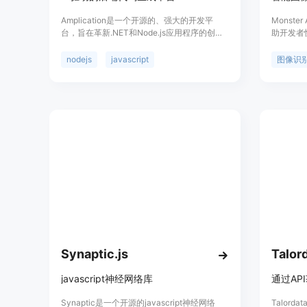
Amplication是一个开源的、强大的开发平
Monst
台，旨在革新.NET和Node.js应用程序的创建
助开发者
过程。它通过AI技术将想法快速转化为生产就
种功能，
绪的代码，自动化后端应用程序开发，确保一
等。优势
nodejs
javascript
图像识
致性、可预测性，并符合最高标准。
成。价格
Amplication的用户友好界面促进了API、数据
网站。Mo
模型、数据库、认证和授权的无缝集成。它基
大的图像
于灵活的插件架构构建，允许轻松定制代码，
并提供多样化的集成选项。Amplication专注
于协作，简化了面向团队的开发，使其成为从
初创公司到大型企业各规模团队的理想选择。
Synaptic.js
Talor
javascript神经网络库
Synaptic是一个开源的javascript神经网络
Talord