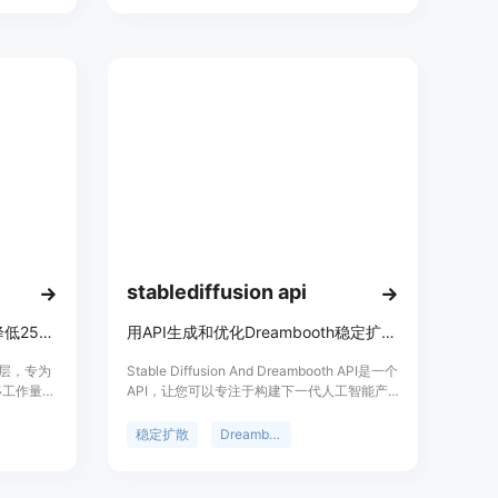
数量、是否进行重排、过滤等，能够满足不同
用户的需求。
stablediffusion api
OpenAI兼容API工作流，成本降低25%，助力开发者高效开发。
用API生成和优化Dreambooth稳定扩散，节省成本、时间、金钱，并获得50倍更快的图像生成
PI层，专为
Stable Diffusion And Dreambooth API是一个
迁移工作量并
API，让您可以专注于构建下一代人工智能产
主要优点
品，而不是维护GPU。使用Stable Diffusion
I格式，只需
API，您无需拥有昂贵的GPU和大内存，即可
稳定扩散
Dreambooth
比直接使用
节省成本、时间和金钱，并以50倍更快的速度
独立开发者、
生成图像。Dreambooth API可让您使用自己
帮助他们在
的数据集对稳定扩散进行优化，生成所需的图