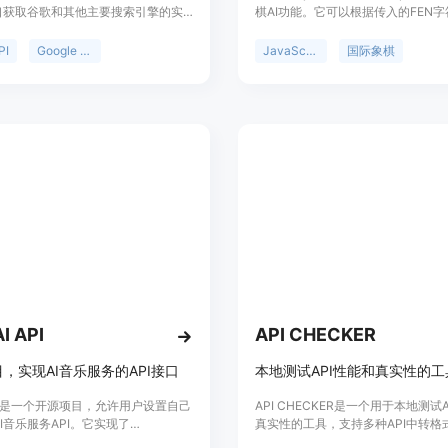
接口获取谷歌和其他主要搜索引擎的实
棋AI功能。它可以根据传入的FEN
果页面（SERP）数据。其重要性在
棋局分析，并生成下一步最佳的AI移
和开发者提供了便捷、高效的数据获
Betafish.js具有高效的搜索算法和
PI
Google SERP API
JavaScript
国际象棋
主要优点包括支持地理定位，能根据
函数，能够在给定的思考时间内做出
获取精准数据；仅对成功请求收费，
策。它适用于构建在线棋局、教育项
；提供JSON或HTML格式的结构化
于测试和演示AI算法。
便处理；无需担心代理和验证码问
更省心。该产品面向有搜索数据需求
开发者，定位为提供专业、可靠的搜
决方案。价格方面提供免费试用，之
功请求付费。
I API
API CHECKER
，实现AI音乐服务的API接口
本地测试API性能和真实性的工
API是一个开源项目，允许用户设置自己
API CHECKER是一个用于本地测试
 AI音乐服务API。它实现了
真实性的工具，支持多种API中转格
no.ai的创建API，兼容OpenAI的API格
oneapi/newapi等。它允许用户输入A