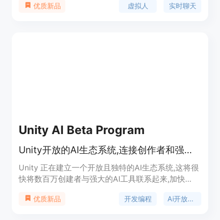
虚拟人
实时聊天
优质新品
和聊天。主要功能包括Live2D虚拟人形象集成、实时
聊天、图像处理和人脸检测，支持高清分辨率显示，
并且可自定义和扩展。
Unity AI Beta Program
Unity开放的AI生态系统,连接创作者和强大的AI工具
Unity 正在建立一个开放且独特的AI生态系统,这将很
快将数百万创建者与强大的AI工具联系起来,加快
RT3D内容和体验的创作和交付,服务于全球数十亿用
开发编程
Ai开放平台
优质新品
户。该项目通过AI来帮助创作者更快地创建和改进游
戏。用户可以注册该计划,获得Unity AI产品功能的最