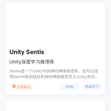
新动态,并有机会加入封闭的Beta测试小组。
Unity Sentis
Unity深度学习推理库
Sentis是一个Unity中的神经网络推理库。您可以使
用Sentis将训练好的神经网络模型导入Unity,然后在
Unity支持的任何平台上本地实时运行它们。您可以
Unity
机器学习
优质新品
在GPU或CPU上运行模型。使用Sentis需要一些使用
机器学习模型的经验,例如在TensorFlow或PyTorch
等框架中。