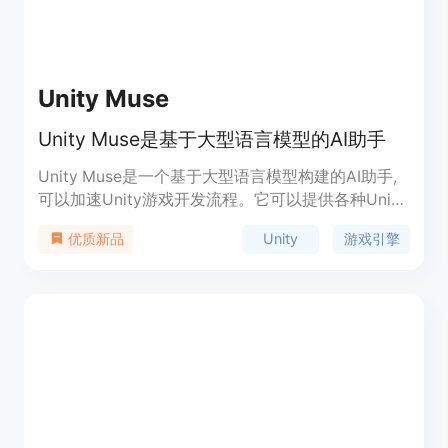
Unity Muse
Unity Muse是基于大型语言模型的AI助手
Unity Muse是一个基于大型语言模型构建的AI助手,
可以加速Unity游戏开发流程。它可以提供各种Unity
相关资源和建议,帮助开发者提高工作效率。主要功
Unity
游戏引擎
优质新品
能包括:代码自动补全、Debug提示、3D资源建议、
代码优化等,涵盖游戏开发的多个方面。Muse使开发
者可以更快地实现想法,同时保持高质量。它是Unity
推出的重要新产品之一,属于生产力和编程类SaaS服
务。