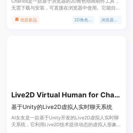
Charios是一款基于浏览器的2D角色动画制作工具，
无需下载与安装，可直接在浏览器中使用。它能自动
检测角色图像的各个部分进行分层，支持简易绑定和
2D角色动画
浏览器2D绑定
优质新品
动画库，还可将角色动画导出到Unity、Godot等游
戏引擎。该产品有免费版和付费版，免费版可使用三
个活跃项目且解锁所有编辑功能，付费版分为Pro和
Studio，Pro版每月20美元，适合独立开发者；
Studio版每个座位每月45美元，适合团队协作。
Live2D Virtual Human for Chatting based on Unity
基于Unity的Live2D虚拟人实时聊天系统
AI女友是一款基于Unity开发的Live2D虚拟人实时聊
天系统，它利用Live2D技术提供动态的虚拟人形象，
结合Unity的实时渲染功能，实现与用户的动态交互