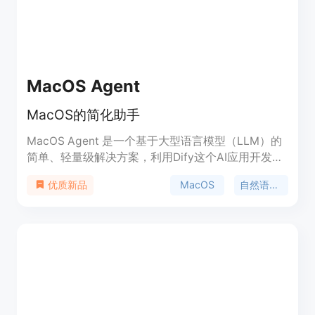
MacOS Agent
MacOS的简化助手
MacOS Agent 是一个基于大型语言模型（LLM）的
简单、轻量级解决方案，利用Dify这个AI应用开发平
台。该助手使用户，甚至儿童，能够通过自然语言命
MacOS
自然语言处理
优质新品
令轻松控制MacOS，就像与技术专家交谈一样简
单。它不仅类似于Siri，还通过支持多轮对话增强了
功能，允许用户在任务中保持上下文和连续性。例
如，你可以要求助手提供一些文本，然后请求它将该
文本转换为Excel或Word文件。