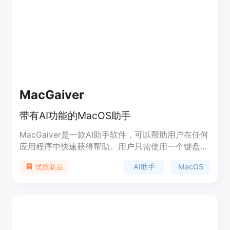
MacGaiver
带有AI功能的MacOS助手
MacGaiver是一款AI助手软件，可以帮助用户在任何
应用程序中快速获得帮助。用户只需使用一个键盘快
捷键激活MacGaiver，然后在不离开应用的情况下通
AI助手
MacOS
优质新品
过语音或文本提问，MacGaiver将会以文字和语音的
形式提供相应的答案。它使用OpenAI GPT V模型和
OpenAI Vision API，能够在几秒内回答用户的问
题。