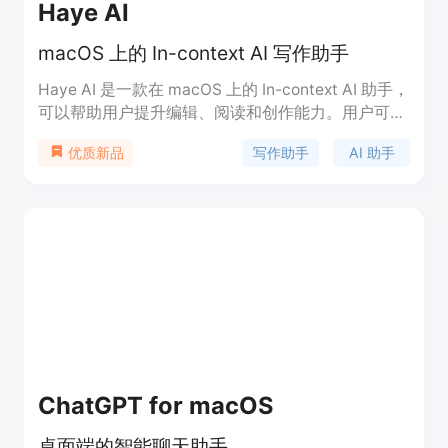
Haye AI
macOS 上的 In-context AI 写作助手
Haye AI 是一款在 macOS 上的 In-context AI 助手，
可以帮助用户提升编辑、阅读和创作能力。用户可以
通过快捷键调用系统级工具栏，在任何软件中启动，
写作助手
AI 助手
优质新品
实现轻松的 AI 功能体验。无需担心错别字、语法错
误或文案不美，Haye AI 让写作变得更加高效。价格
分为免费使用额度和付费高级版，提供更多 AI 功能
和特性。
ChatGPT for macOS
桌面端的智能聊天助手