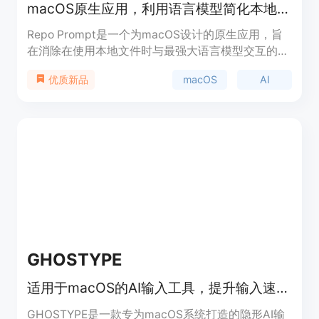
macOS原生应用，利用语言模型简化本地文件迭代
Repo Prompt是一个为macOS设计的原生应用，旨
在消除在使用本地文件时与最强大语言模型交互的摩
擦。它通过允许用户选择文件和文件夹作为提示的上
macOS
AI
优质新品
下文，使用保存的提示和仓库映射来指导AI的输出，
从而迭代文件或了解它们的工作原理。该产品的主要
优点包括提高开发效率、精确控制上下文和审查AI所
做的更改。Repo Prompt的背景信息显示，它是一个
针对开发者和技术人员的工具，旨在通过集成最新的
AI技术来优化代码和文件处理工作流程。产品目前提
供免费试用，但具体的定价信息未在页面上提供。
GHOSTYPE
适用于macOS的AI输入工具，提升输入速度，具备多种智能功能。
GHOSTYPE是一款专为macOS系统打造的隐形AI输