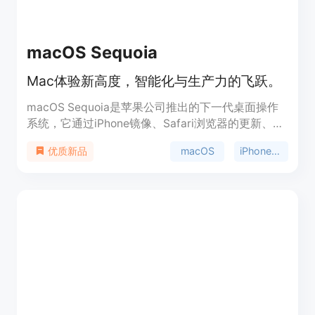
macOS Sequoia
Mac体验新高度，智能化与生产力的飞跃。
macOS Sequoia是苹果公司推出的下一代桌面操作
系统，它通过iPhone镜像、Safari浏览器的更新、苹
果智能技术以及一系列新游戏，为Mac带来了全新的
macOS
iPhone镜像
优质新品
工作方式和变革性的智能特性。它利用了苹果芯片和
神经引擎的强大能力，提供了深度集成的个人智能系
统，注重隐私保护，并简化了日常任务。