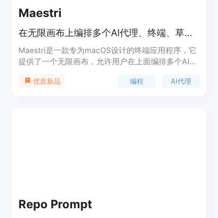
Maestri
在无限画布上编排多个AI代理、终端、草图和笔记，专为 macOS 打造。
Maestri是一款专为macOS设计的终端应用程序，它
提供了一个无限画布，允许用户在上面编排多个AI代
理、终端、草图和笔记。其重要性在于解决了开发者
编程
AI代理
优质新品
在使用AI代理时面临的上下文切换和管理难题。主要
优点包括：提供统一的工作空间，避免了频繁切换窗
口的烦恼；支持多AI代理协作，提高开发效率；具有
良好的交互性，如手绘草图和自定义代理角色等。产
品背景是随着AI在编程领域的应用日益广泛，开发者
对更高效的工具需求增加。价格方面，有免费版和18
美元的一次性付费专业版。定位是为开发者提供一个
集成化、高效的编程工作环境。
Repo Prompt