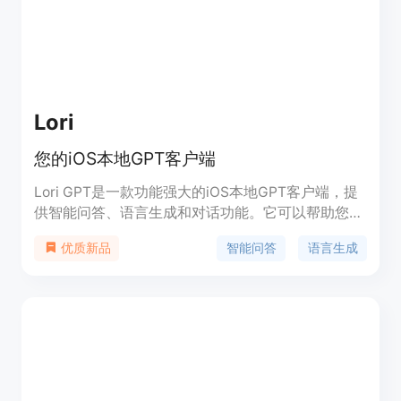
Lori
您的iOS本地GPT客户端
Lori GPT是一款功能强大的iOS本地GPT客户端，提
供智能问答、语言生成和对话功能。它可以帮助您解
决各种问题，提供准确的答案和有趣的对话。Lori
智能问答
语言生成
优质新品
GPT可以在您的iPhone和iPad上使用，具有高度的隐
私保护和安全性。定价灵活合理，定位于个人用户和
专业人士。