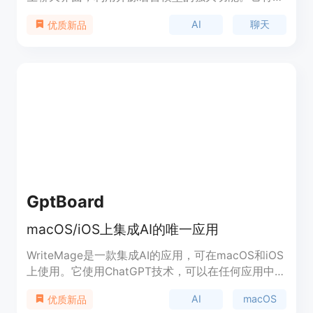
级AI对话的能力直接带到您的桌面上，提供了无缝且
AI
聊天
优质新品
直观的体验。
GptBoard
macOS/iOS上集成AI的唯一应用
WriteMage是一款集成AI的应用，可在macOS和iOS
上使用。它使用ChatGPT技术，可以在任何应用中进
行聊天和写作。它可以在应用中悬浮显示，像苹果的
AI
macOS
优质新品
Spotlight一样。WriteMage具有记忆功能，可以根