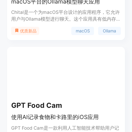
macOS平台的Ollama模型聊天应用
Chital是一个为macOS平台设计的应用程序，它允许
用户与Ollama模型进行聊天。这个应用具有低内存
占用和快速启动的特点，支持多聊天线程，能够在不
macOS
Ollama
优质新品
同的模型间切换，并支持Markdown格式。此外，它
还能自动为聊天线程生成标题摘要。Chital的开发主
要是为了满足开发者个人的使用需求，但也鼓励社区
成员通过fork代码库来添加新功能。
GPT Food Cam
使用AI记录食物和卡路里的iOS应用
GPT Food Cam是一款利用人工智能技术帮助用户记