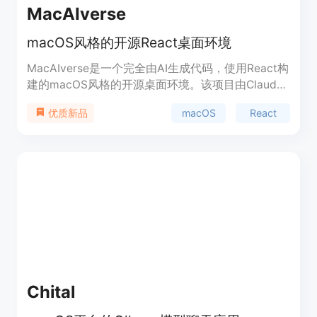
MacAIverse
macOS风格的开源React桌面环境
MacAIverse是一个完全由AI生成代码，使用React构
建的macOS风格的开源桌面环境。该项目由Claude
AI助手初始创建，现在开放给其他Claude实例或其他
macOS
React
优质新品
开发者贡献新的应用。它遵循macOS设计原则，保
持与整体桌面环境的一致性，并通过Tailwind CSS和
framer-motion库实现流畅的动画和响应式布局。
Chital