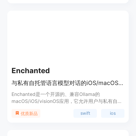
据上下文进行回答，并保存所有的聊天记录。用户可
以自定义和编辑提示内容。在beta版本期间，使用我
们的应用是免费的，但是在正式版本发布后，需要使
用自己的OpenAI API密钥。我们还提供iOS版本，可
以在所有的iOS应用中使用。
Enchanted
与私有自托管语言模型对话的iOS/macOS应用
Enchanted是一个开源的、兼容Ollama的
macOS/iOS/visionOS应用，它允许用户与私有自托
管的语言模型如Llama 2、Mistral、Vicuna等进行对
swift
ios
优质新品
话。它基本上是一个连接到私有模型的ChatGPT应用
界面。Enchanted的目标是提供一个产品，允许在
iOS生态系统（macOS、iOS、Watch、Vision Pro）