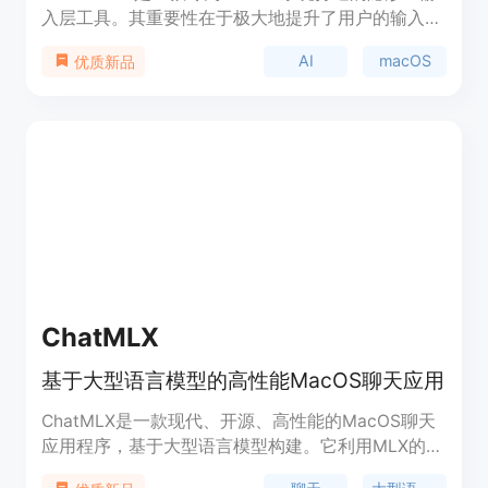
入层工具。其重要性在于极大地提升了用户的输入效
率，弥合了打字和说话速度的差距。主要优点包括支
AI
macOS
优质新品
持语音输入、AI润色、句内编辑、句尾魔法指令等多
种智能功能，还能为不同应用设定不同语气。产品背
景方面，开发者致力于打造下一代AI输入体验。目前
产品免费下载体验，定位为提高用户在各类应用场景
下的输入效率。
ChatMLX
基于大型语言模型的高性能MacOS聊天应用
ChatMLX是一款现代、开源、高性能的MacOS聊天
应用程序，基于大型语言模型构建。它利用MLX的强
大性能和苹果硅芯片，支持多种模型，为用户提供丰