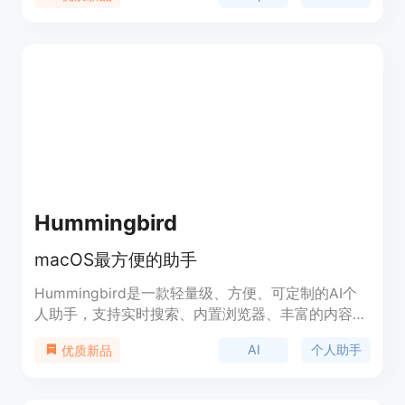
主要优点包括无需开发者和设计师、开发速度快、使
用原生Swift保证应用质量、支持Supabase数据库管
理、内置设计系统、提供创始人支持等。产品背景是
为现代iOS开发而设计，致力于让更多人能将想法转
化为实际应用。价格方面，提供免费计划含5个信用
点，Pro版每月25美元含50个信用点，Business版每
月50美元含100个信用点，Max版每月100美元含
200个信用点，大型团队可申请企业版获得专属支持
和入职培训。定位是面向非开发者，帮助他们轻松创
建iOS应用。
Hummingbird
macOS最方便的助手
Hummingbird是一款轻量级、方便、可定制的AI个
人助手，支持实时搜索、内置浏览器、丰富的内容，
由OpenAI提供支持。您可以自定义响应指令、语
AI
个人助手
优质新品
言、温度、模型等，让您完全掌控您的使用体验。
Hummingbird可以帮助您快速回答任何问题，浏览
网页，获取最新信息和知识源。现在就下载