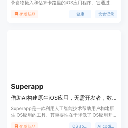
录食物摄入和估算卡路里的iOS应用程序。它通过简
化的食物记录流程，鼓励用户养成记录饮食习惯，从
健康
饮食记录
优质新品
而提高对食物摄入的意识，帮助用户建立健康的饮食
习惯。该应用由Raj Singh和Ben Ashkenzai开发，使
用Google Gemini Flash AI模型来估算食物卡路里。
尽管估算可能不完全准确，但通过不断优化和用户反
馈，其准确性在持续提高。GPT Food Cam目前在美
国、加拿大、日本等地区提供免费下载，并通过在用
户发布的食物照片流中插入广告来覆盖成本。
Superapp
借助AI构建原生iOS应用，无需开发者，数分钟将想法变为现实。
Superapp是一款利用人工智能技术帮助用户构建原
生iOS应用的工具。其重要性在于降低了iOS应用开
发的门槛，让没有开发经验的人也能轻松创建应用。
iOS app development
AI coding
优质新品