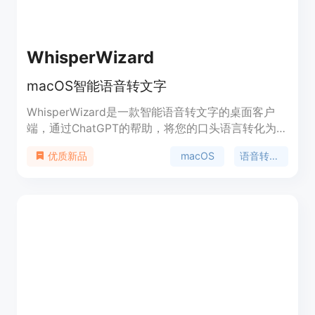
WhisperWizard
macOS智能语音转文字
WhisperWizard是一款智能语音转文字的桌面客户
端，通过ChatGPT的帮助，将您的口头语言转化为更
加准确的书面文字，加快在macOS上的写作流程。
macOS
语音转文字
优质新品
您可以通过WhisperWizard跳过打字，避免错误，节
省时间。随时捕捉想法，访问旧录音，创建自定义模
板，以及获取智能转录，让您的口头语言转化为优质
文字。此外，WhisperWizard提供不同的定价计划，
包括Essential、Advanced和Ultimate，满足不同用
户的需求。