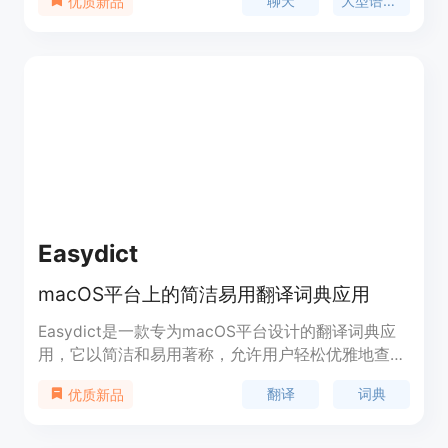
聊天
大型语言模型
优质新品
富的对话选择。ChatMLX在本地运行大型语言模
型，以确保用户隐私和安全。
Easydict
macOS平台上的简洁易用翻译词典应用
Easydict是一款专为macOS平台设计的翻译词典应
用，它以简洁和易用著称，允许用户轻松优雅地查找
单词或翻译文本。这款应用支持多种翻译服务，包括
翻译
词典
优质新品
有道词典、DeepL、OpenAI (ChatGPT)、谷歌、腾
讯、必应、百度、牛翻译、Lingocloud、阿里和火山
翻译等，满足了用户对不同翻译服务的需求。