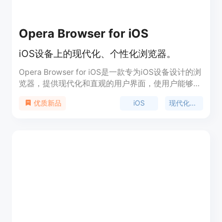
Opera Browser for iOS
iOS设备上的现代化、个性化浏览器。
Opera Browser for iOS是一款专为iOS设备设计的浏
览器，提供现代化和直观的用户界面，使用户能够轻
松舒适地浏览网页。它具有全新的移动设计，底部搜
iOS
现代化设计
优质新品
索栏，全屏浏览功能，快速滑动的开始页面轮播图，
以及即时访问用户喜爱的功能等特点，确保用户可以
高效地导航网络。