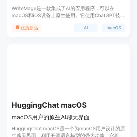
WriteMage是一款集成了AI的应用程序，可以在
macOS和iOS设备上原生使用。它使用ChatGPT技
术，可以在任何应用程序中帮助提高你的生产力。
AI
macOS
优质新品
WriteMage可以记住会话中的内容，并根据上下文进
行回答。所有的聊天历史都会被保存在本地，并且可
以自定义应用程序的提示内容。现在是免费使用测试
版，正式版发布之前可享受25%的折扣。
HuggingChat macOS
macOS用户的原生AI聊天界面
HuggingChat macOS是一个为macOS用户设计的原
生聊天界面，利用开源语言模型的强大功能。它将高