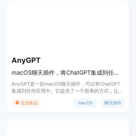
Easydict的主要优点在于其自动选择翻译功能，能够
在用户搜索单词后自动显示查询图标，并通过鼠标悬
停进行查询。此外，它还支持系统OCR截图翻译，如
Silent Screenshot OCR，进一步增强了其实用性。
AnyGPT
macOS聊天插件，将ChatGPT集成到任何应用中
AnyGPT是一款macOS聊天插件，可以将ChatGPT
集成到任何应用中。它提供了一个简单的方式，让用
户在任何文本输入框中直接与ChatGPT进行对话。无
macOS
聊天插件
优质新品
论是写作、编程、聊天还是其他场景，用户只需在输
入框中输入'gpt:'后面跟着对话内容，然后按下
Shift+Enter即可得到ChatGPT的回复。它可以帮助
用户快速获取到ChatGPT的智能回答和建议，提升工
作和学习效率。