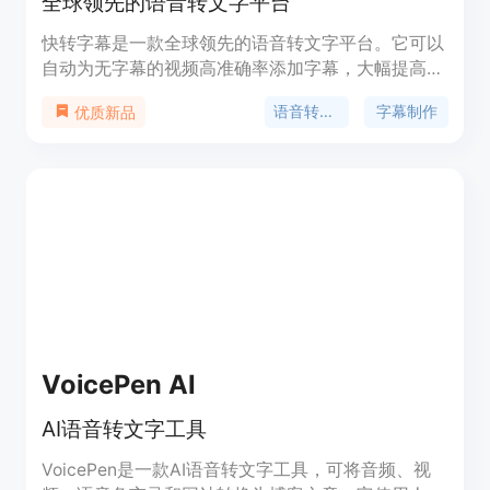
全球领先的语音转文字平台
快转字幕是一款全球领先的语音转文字平台。它可以
自动为无字幕的视频高准确率添加字幕，大幅提高自
媒体工作者的效率。准确率远超同行，支持超过 99
语音转文字
字幕制作
优质新品
种语言、方言识别转录，也可以识别不清晰的语音对
话。同时，它还提供强大的 AI 自动翻译功能，能够
智能添加所需的语言翻译字幕，使优质内容再无国
界。快转字幕还适用于会议记录转录，能够快速生成
文字记录并准确区分对话中不同的说话者。用户可以
实时编辑转写结果，并支持一键导出多种形式的文
件。
VoicePen AI
AI语音转文字工具
VoicePen是一款AI语音转文字工具，可将音频、视