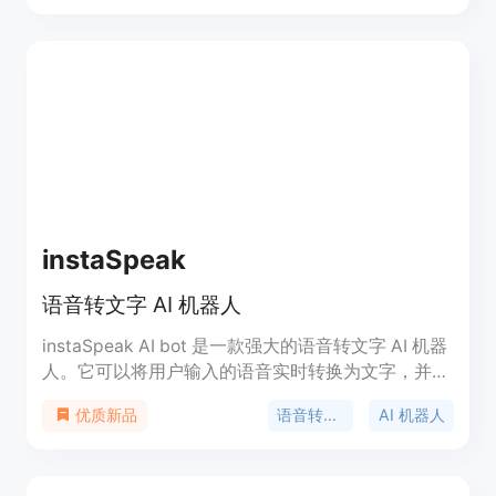
户提供便捷的信息查询和创作工具。
instaSpeak
语音转文字 AI 机器人
instaSpeak AI bot 是一款强大的语音转文字 AI 机器
人。它可以将用户输入的语音实时转换为文字，并且
支持多种语言识别。用户可以在网站上直接录制语
语音转文字
AI 机器人
优质新品
音，并立即获得文字转录。instaSpeak AI bot 的优
势在于高准确率和快速响应速度。该产品定价灵活，
用户可以根据自己的需求选择适合的套餐。定位于提