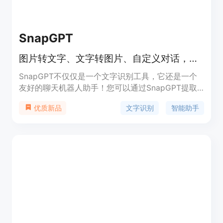
SnapGPT
图片转文字、文字转图片、自定义对话，一切尽在SnapGPT
SnapGPT不仅仅是一个文字识别工具，它还是一个
友好的聊天机器人助手！您可以通过SnapGPT提取
摘要、获取建议，甚至提取关键信息和购物清单。通
文字识别
智能助手
优质新品
过SnapGPT的图片转文字和语音转文字功能，您的
工作效率将更上一层楼，就像有一个随时待命的个人
助理！