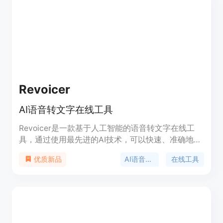
供高质量的语音转文字服务。
Revoicer
AI语音转文字在线工具
Revoicer是一款基于人工智能的语音转文字在线工
具，通过使用最先进的AI技术，可以快速、准确地将
语音转换为文字。它提供80多种逼真的人声AI语音，
AI语音转文字
在线工具
优质新品
支持多种语言，用户可以自定义语音类型、音调和速
度，并添加不同情绪，如友好、愉快、悲伤、愤怒
等。Revoicer是一个完全在线的应用程序，无需下载
任何内容。