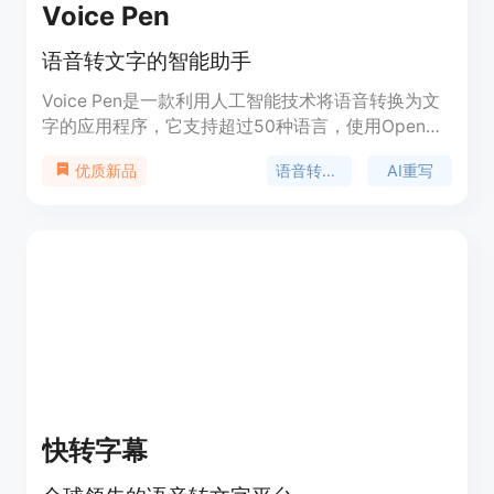
Voice Pen
语音转文字的智能助手
Voice Pen是一款利用人工智能技术将语音转换为文
字的应用程序，它支持超过50种语言，使用OpenAI
的Whisper技术提供完美的转录和标点。用户可以使
语音转文字
AI重写
优质新品
用Voice Pen记录语音，生成笔记、摘要、电子邮
件、消息、博客帖子等。此外，它还具备AI重写功
能，帮助用户清晰地组织文本、总结、制作列表、创
建博客/帖子/推文、Instagram标题和电子邮件。
Voice Pen注重用户隐私，不收集任何录音或文本数
据。
快转字幕