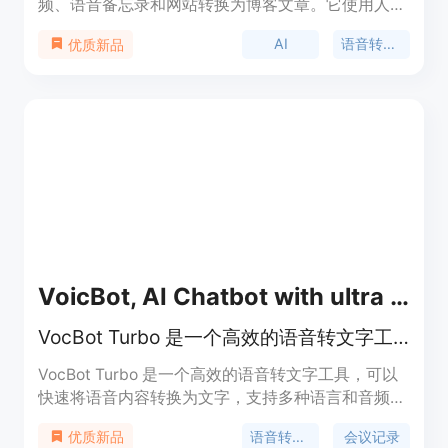
频、语音备忘录和网站转换为博客文章。它使用人工
智能技术，在几分钟内生成转录文本，并提供博客文
AI
语音转文字
优质新品
章的编辑和重新生成功能。支持多种语言和96+种语
言的转录。VoicePen有多种定价计划可供选择，包
括一次性付款和月度/年度订阅。适用于个人用户和
商业用户。
VoicBot, AI Chatbot with ultra Realistic Voice
VocBot Turbo 是一个高效的语音转文字工具
VocBot Turbo 是一个高效的语音转文字工具，可以
快速将语音内容转换为文字，支持多种语言和音频格
式，提供准确的识别结果。VocBot Turbo具有高度
语音转文字
会议记录
优质新品
的准确性和灵活性，适用于各种场景，包括会议记