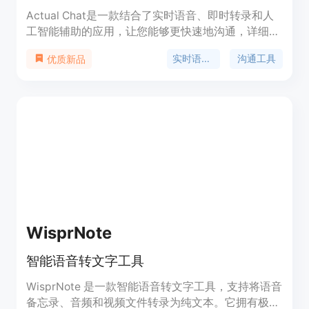
Actual Chat是一款结合了实时语音、即时转录和人
工智能辅助的应用，让您能够更快速地沟通，详细回
复，不浪费时间等待。它重新构想了电话、文字和语
实时语音转文字
沟通工具
优质新品
音消息，将语音和文字融合成一个单一的媒介。通过
Actual Chat，您可以实时观看语音转录，选择听或
读，随时加入对话，匿名参与聊天，保持对话记录，
提高清晰度，完善口语，提升对话质量，包括在家
庭、工作、网络研讨会、在线课程和客户支持等场景
中的应用。
WisprNote
智能语音转文字工具
WisprNote 是一款智能语音转文字工具，支持将语音
备忘录、音频和视频文件转录为纯文本。它拥有极高