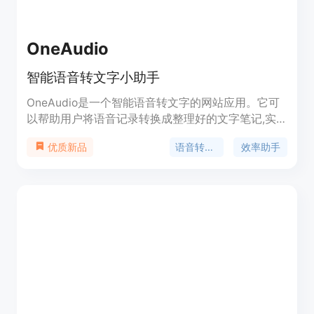
OneAudio
智能语音转文字小助手
OneAudio是一个智能语音转文字的网站应用。它可
以帮助用户将语音记录转换成整理好的文字笔记,实
现语音思维的数字化。主要功能包括:实时语音转文
语音转文字
效率助手
优质新品
字、智能汇总关键点、支持多语言、可在线编辑修
改、计划推出支持上传音频文件等功能。OneAudio
适用于记录会议、整理笔记、写作准备、学习复习等
多种场景。使用简单高效,可实现语音思维的数字化
和知识的快速提取。