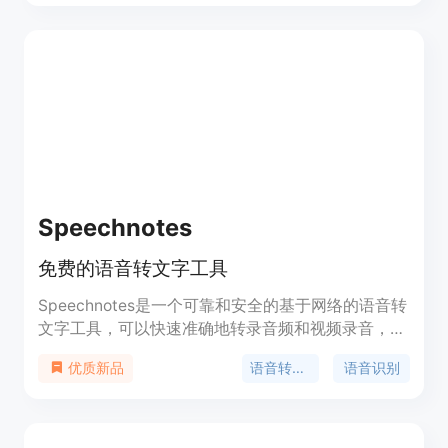
识别和云端识别两种模式。适用于各类语音转文字的
需求,使用简单方便。
Speechnotes
免费的语音转文字工具
Speechnotes是一个可靠和安全的基于网络的语音转
文字工具，可以快速准确地转录音频和视频录音，以
及代替键入进行口述笔记，节省您的时间和精力。
语音转文字
语音识别
优质新品
Speechnotes具有声音指令用于标点和格式设置、自
动大写和易于导入和导出选项等功能，为您提供高效
和用户友好的口述和转录体验。Speechnotes自
2015年以来为数百万用户提供服务。