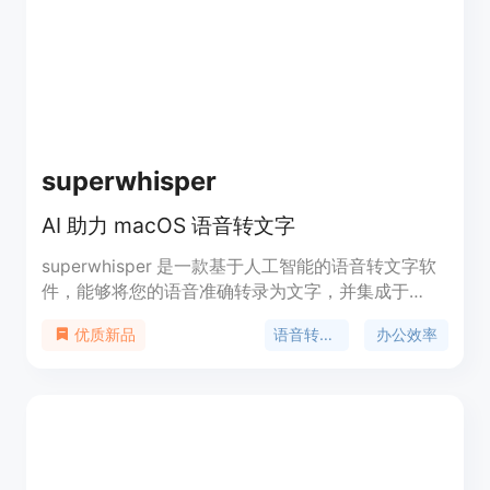
包括Essential、Advanced和Ultimate，满足不同用
户的需求。
superwhisper
AI 助力 macOS 语音转文字
superwhisper 是一款基于人工智能的语音转文字软
件，能够将您的语音准确转录为文字，并集成于
macOS 系统剪贴板。它可以帮助您更快速地书写邮
语音转文字
办公效率
优质新品
件、撰写报告等文字内容，释放大量的思维空间。
superwhisper 采用客户端本地化运行，保证您的数
据安全。定价为 $7，定位于提升办公效率的工具。