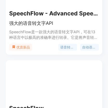
SpeechFlow - Advanced Speech-to-Text API
强大的语音转文字API
SpeechFlow是一款强大的语音转文字API，可在13
种语言中以极高的准确率进行转录。它是将声音转为
文字、语音转为文字和音频转为文字的强大工具。
语音转文字
自动语音识别
优质新品
SpeechFlow支持云端和本地部署，提供可靠且易于
部署和扩展的解决方案。它还具有快速处理速度，可
以在短短几分钟内处理长达1小时的音频文件。