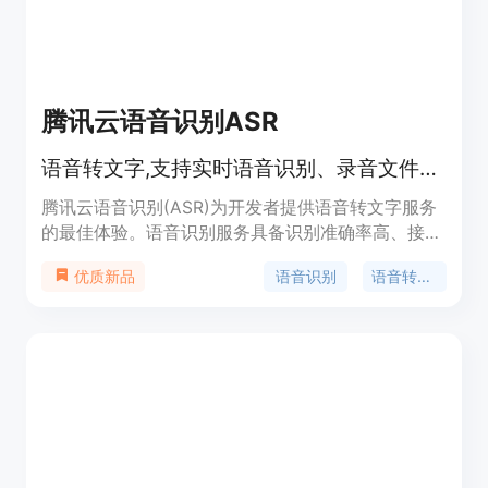
腾讯云语音识别ASR
语音转文字,支持实时语音识别、录音文件识别等
腾讯云语音识别(ASR)为开发者提供语音转文字服务
的最佳体验。语音识别服务具备识别准确率高、接入
便捷、性能稳定等特点。腾讯云语音识别服务开放实
语音识别
语音转文字
优质新品
时语音识别、一句话识别和录音文件识别三种服务形
式,满足不同类型开发者需求。技术先进,性价比高,多
语种支持,适用于客服、会议、法庭等多场景。