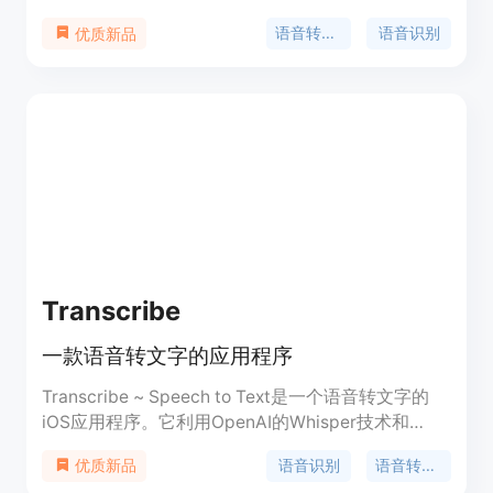
的准确性和转录速度，同时保证了隐私安全。适用于
语音转文字
语音识别
优质新品
会议记录、访谈转录、学习笔记等场景。
Transcribe
一款语音转文字的应用程序
Transcribe ~ Speech to Text是一个语音转文字的
iOS应用程序。它利用OpenAI的Whisper技术和
Apple的神经引擎,实现语音文件的高精度识别,可将
语音识别
语音转文字
优质新品
音频和视频文件直接转录成可阅读的文本。支持离线