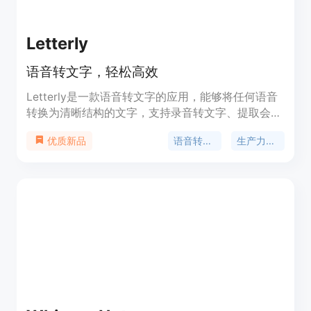
Letterly
语音转文字，轻松高效
Letterly是一款语音转文字的应用，能够将任何语音
转换为清晰结构的文字，支持录音转文字、提取会议
纪要、生成社交媒体内容、快速发送电子邮件等功
语音转文字
生产力工具
优质新品
能，让您的文字随心所欲。通过AI增强技术，文字更
加精准。用户还可以选择界面风格、翻译语音等功
能。Letterly让您的文字更加流畅，让语音成为您的
最佳助手。