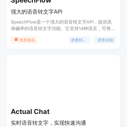
SpeechFlow
强大的语音转文字API
SpeechFlow是一个强大的语音转文字API，提供高
准确率的语音转文字功能。它支持14种语言，可将语
音、音频转换为文字，适用于各种场景和行业。
语音转文字
语音识别
优质新品
SpeechFlow的优势在于准确率高、部署简单、可扩
展性强，支持云端和本地部署。
Actual Chat
实时语音转文字，实现快速沟通