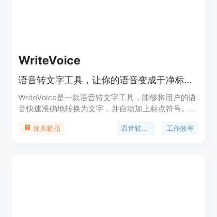
WriteVoice
语音转文字工具，让你的语音变成干净标点的文字。
WriteVoice是一款语音转文字工具，能够将用户的语
音快速准确地转换为文字，并自动加上标点符号。其
主要优点包括提高写作效率、节省时间、支持多语
语音转文字
工作效率
优质新品
言，并具有私密安全保护等特点。WriteVoice定位为
提高用户写作效率和工作生产力的工具。