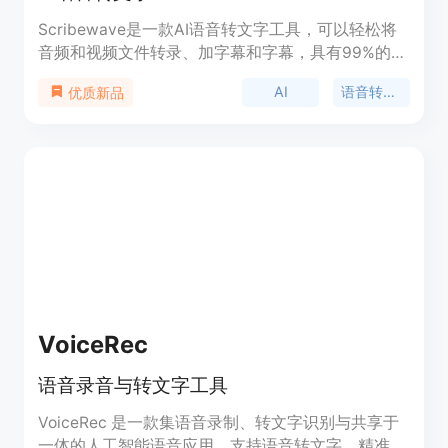
Scribewave是一款AI语音转文字工具，可以轻松将
音频和视频文件转录、加字幕和字幕，具有99%的准
确率。支持90多种语言，包括英语、荷兰语、法
AI
语音转文字
优质新品
语、德语、西班牙语等。可以无限导出到Word、
SRT、VTT、TXT等常用格式。免费试用，付费用户
可以使用更多功能。适用于学术研究、媒体制作、法
律文书等多个行业。
VoiceRec
语音录音与转文字工具
VoiceRec 是一款集语音录制、转文字识别与共享于
一体的人工智能语音应用。支持语音转文字、精准识