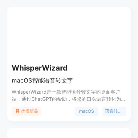
WhisperWizard
macOS智能语音转文字
WhisperWizard是一款智能语音转文字的桌面客户
端，通过ChatGPT的帮助，将您的口头语言转化为更
加准确的书面文字，加快在macOS上的写作流程。
macOS
语音转文字
优质新品
您可以通过WhisperWizard跳过打字，避免错误，节
省时间。随时捕捉想法，访问旧录音，创建自定义模
板，以及获取智能转录，让您的口头语言转化为优质
文字。此外，WhisperWizard提供不同的定价计划，