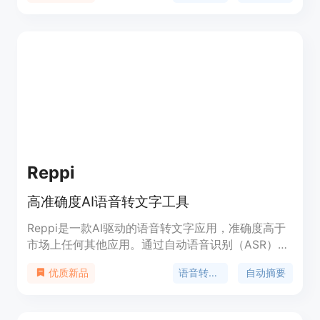
录、语音转写、语音搜索等。它还具有用户友好的界
面和简单易用的操作，使您可以轻松地进行语音转文
字。
Reppi
高准确度AI语音转文字工具
Reppi是一款AI驱动的语音转文字应用，准确度高于
市场上任何其他应用。通过自动语音识别（ASR）系
统训练，可生成准确的转录文字。轻松转录，再也不
语音转文字
自动摘要
优质新品
用记笔记！只需点击录制按钮，Reppi将在几秒钟内
为您创建逐字转录的文本。可用于课堂、会议等场
景。支持80多种语言，包括自动摘要和语言检测功