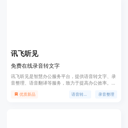
能。
讯飞听见
免费在线录音转文字
讯飞听见是智慧办公服务平台，提供语音转文字、录
音整理、语音翻译等服务，致力于提高办公效率。支
持快速转录音频、视频为文字，提供 AI 写作、同
语音转文字
录音整理
优质新品
传、翻译等功能。