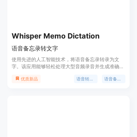
Whisper Memo Dictation
语音备忘录转文字
使用先进的人工智能技术，将语音备忘录转录为文
字。该应用能够轻松处理大型音频录音并生成准确的
转录。支持离线转录，所有数据在设备上进行处理。
语音转文字
语音备忘录
优质新品
免费功能包括：轻松录制和转录音频文件、无需互联
网进行转录、所有数据在设备上处理、即时获取转录
结果、自动检测语言、支持 5 个转录结果，界面简单
易用，支持后台录制和分享转录结果至邮件和其他应
用。Pro 功能包括无限次转录结果生成。立即下载！