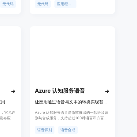
单的提示即
设计，利用各种预设组件和功能来创建自定义
无代码
无代码
应用程序开发
开发效
应用程序。Bubble还提供了版本控制、响应式
设计、集成等功能，使用户能够轻松地构建出
功能强大、美观且高效的应用程序。Bubble的
定价灵活，并提供多个不同的计划选项，以满
足不同用户的需求。
Azure 认知服务语音
应用
让应用通过语音与文本的转换实现智能交互。
台，它允许
Azure 认知服务语音是微软推出的一款语音识
发布应
别与合成服务，支持超过100种语言和方言的
制、AI功
语音转文本和文本转语音功能。它通过创建可
ble的定
处理特定术语、背景噪音和重音的自定义语音
语音识别
语音合成
案。
模型，提高听录的准确度。此外，该服务还支