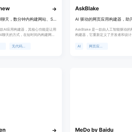
.new
AskBlake
通过与AI聊天，数分钟内构建网站、SaaS和移动应用，无需编码。
是一款AI应用构建器，其核心功能是让用
AskBlake 是一款由人工智能驱动
AI聊天的方式，在短时间内构建网
构建器，它重新定义了开发者和设计
aS和移动应用。该产品的重要性在于
构建方式。其重要性在于，它能够让
低了应用开发的门槛，即使没有编码
变得更快且更轻松，减少开发者和设
器
无代码开发
AI
网页应用构建器
户也能参与到应用开发中。主要优点
建过程中的工作量。该产品的主要优
速度快、无需编码、集成了数据库、
省时间、降低构建难度等。目前处于
证等多种功能。产品背景是顺应了低
销活动，任何套餐都可额外获得 25
代码开发的趋势，满足了市场对于快速
但具体价格未详细披露。产品定位为
的需求。价格方面，产品提供免费使
者和设计师更高效地完成应用构建。
位是为广大开发者和非开发者提供一
应用开发平台。
en
MeDo by Baidu