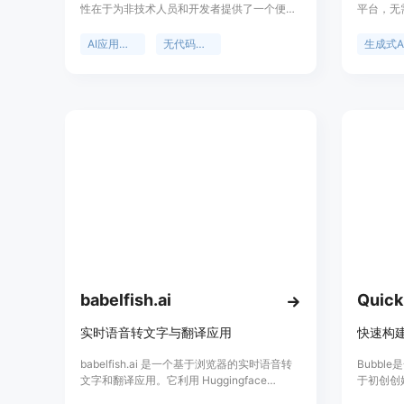
性在于为非技术人员和开发者提供了一个便捷
平台，无
的应用开发途径。主要优点是无需编写代码，
代理和聊天
用户只需描述想法，AI就能构建包括前端、后
块化平台
AI应用生成
无代码开发
生成式A
端和数据库的全栈应用，还配备了内置AI助
集成自己
手。该产品定位为面向各类有应用开发需求的
用户，帮助他们快速将想法转化为实际应用。
关于价格，页面未明确提及，但展示了多个免
费预览的项目，推测可能有免费使用的模式。
babelfish.ai
Quick
实时语音转文字与翻译应用
快速构
babelfish.ai 是一个基于浏览器的实时语音转
Bubb
文字和翻译应用。它利用 Huggingface
于初创创
Transformer.js 和 Supabase Realtime 技术，
助用户以