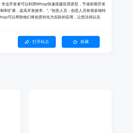
者：专业开发者可以利用Whisp快速搭建应用原型，节省前期开发
制和扩展，提高开发效率。", "创意人员：创意人员有很多独特
hisp可以帮助他们将创意转化为实际的应用，让想法得以实
打开站点
收藏
p在短时间内创建出SaaS产品原型。
轻松创建简单的网页应用，了解开发流程。
架，然后在此基础上进行定制开发，提高开发效率。
，Whisp就能在几秒内将其转化为功能完整的应用，无需复杂
的集成，包括数据库架构、身份验证等，用户可根据自己的选择
预览应用的效果，将想象中的愿景转化为实际可见的界面。
应用，如网页应用、仪表盘、着陆页、SaaS产品和交互式工具
权，可以随时下载代码，根据自己的需求进行修改和部署。