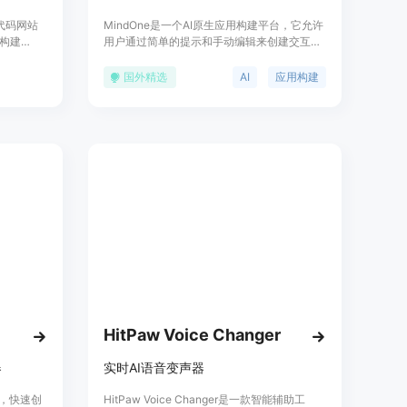
无代码网站
MindOne是一个AI原生应用构建平台，它允许
构建
用户通过简单的提示和手动编辑来创建交互式
应用。它提
应用。该平台提供了一个组件库和内置的设计
网页平台、
系统，支持实时预览和预构建模块，以加速产
国外精选
AI
应用构建
访问。
品开发。MindOne支持与GitHub、Linear、
Jira、Salesforce等多种工具集成，实现API、
AI和UI的无缝对接。此外，MindOne还提供了
白标服务和基于令牌的设计系统，以实现完全
定制化。
HitPaw Voice Changer
器
实时AI语音变声器
器，快速创
HitPaw Voice Changer是一款智能辅助工