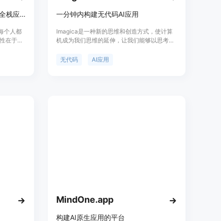
MeDo无需代码，用AI快速构建全栈应用与网站，节省开发时间和成本。
一分钟内构建无代码AI应用
让每个人都
Imagica是一种新的思维和创造方式，使计算
性在于降
机成为我们思维的延伸，让我们能够以思考的
能参与到
速度与计算机进行协作创作。从想法到产品，
无需编写
以思维的速度实现。无需编写任何代码，构建
无代码
AI应用
建，能大
功能性应用程序。实时数据，通过URL或拖放
为面向各
添加真实数据源以获得准确结果。多模态，使
信息未提
用文本、图像、视频和3D模型等任何输入或输
出。具有400万个函数，实现在真实世界中运
行的应用程序。一键将应用转化为商业模式，
立即产生收入。将您的应用提交给Natural
OS，开始为数百万用户提供服务请求。将应用
转化为漂亮的变形界面，让用户主动寻找您的
应用。
MindOne.app
构建AI原生应用的平台