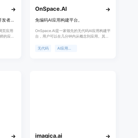
OnSpace.AI
AI 驱动的网页应用构建器，助开发者和设计师高效搭建应用
免编码AI应用构建平台。
的网页应用
OnSpace.AI是一家领先的无代码AI应用构建平
师的应用
台，用户可以在几分钟内从概念到应用。其强
构建过程
大的功能包括快速转换想法为实际产品、无需
计师在构
编码技能、构建定制AI应用等。
无代码
AI应用构建
点包括节
发布周促
 个积分，
帮助开发
imagica.ai