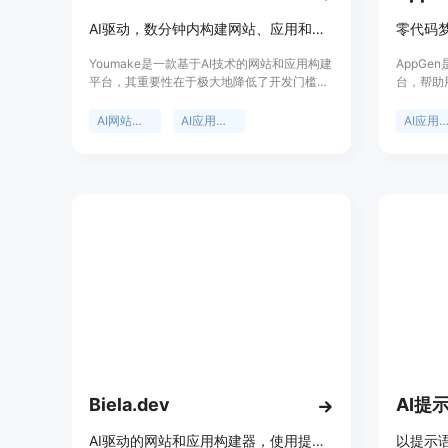
AI驱动，数分钟内构建网站、应用和在线商店，无需编码
零代码梦
Youmake是一款基于AI技术的网站和应用构建
AppGe
平台，其重要性在于极大地降低了开发门槛，
台，帮助
让非技术人员也能轻松创建应用。主要优点包
用。无需
括无需编码知识，开发速度快，能在短时间内
来的大门
AI网站构建器
AI应用构建器
AI应用构
将想法转化为实际应用；提供生产就绪的模
板，支持各种行业；集成了常用工具，减少开
发的复杂性；还能部署AI代理自动处理日常任
务。产品背景是为了满足非技术创业者和开发
者快速开发产品的需求。价格方面，平台免费
使用，无需信用卡。产品定位是面向非技术人
员和创业者的低代码开发平台。
Biela.dev
AI提
AI驱动的网站和应用构建器，使用提示轻松构建定制数字产品。