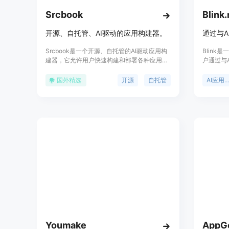
Srcbook
Blink
开源、自托管、AI驱动的应用构建器。
Srcbook是一个开源、自托管的AI驱动应用构
Blink
建器，它允许用户快速构建和部署各种应用程
户通过与
序。产品背景信息显示，Srcbook旨在提供一
站、Sa
个平台，让开发者和非技术用户都能够轻松地
极大地降
国外精选
开源
自托管
AI应用构建
构建应用程序，从而提高生产力和创新能力。
技能的用
它支持多种应用场景，如项目管理工具、音乐
包括开发
发现页面、技术文档网站等。Srcbook的主要
托管、认
优点包括开源性、灵活性和易用性，用户可以
代码/无
根据自己的需求定制和扩展功能。
开发应用
用。其定
个便捷的
Youmake
AppG