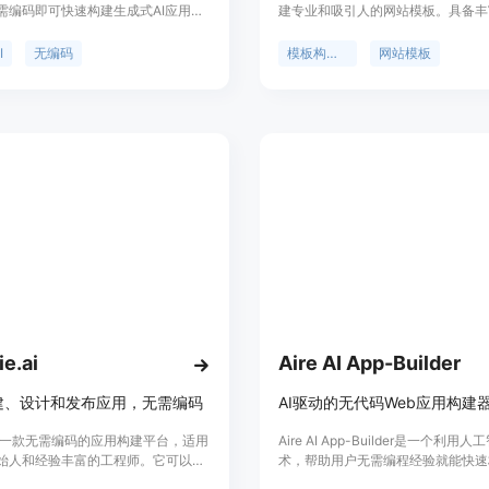
需编码即可快速构建生成式AI应用、
建专业和吸引人的网站模板。具备丰
机器人。您可以使用Promptly的模
和优势，灵活定价满足不同需求，定
从原型到生产部署您的AI应用，无缝
网站构建效率和质量。使用场景广泛
I
无编码
模板构建器
网站模板
的数据和基于GPT的模型。
个人、企业和机构。
ie.ai
Aire AI App-Builder
建、设计和发布应用，无需编码
AI驱动的无代码Web应用构建
le是一款无需编码的应用构建平台，适用
Aire AI App-Builder是一个利用
始人和经验丰富的工程师。它可以帮
术，帮助用户无需编程经验就能快速
极快的速度构建、设计和发布应用程
应用的产品。它主要面向企业资源计