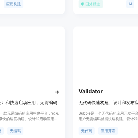
bble具有响应式设计、版本控制等功
（ERP）等业务管理领域，通过简
应用构建
国外精选
AI
可以利用其强大的功能来构建各种类
可生成定制化的应用程序，大幅提高
。Bubble还提供多种集成和插件，以
率，降低成本。
不同的需求。该产品的定价根据用户
餐不同而定。
Validator
设计和快速启动应用，无需编码
无代码快速构建、设计和发布
le是一款无需编码的应用构建平台，它允
Bubble是一个无代码的应用开发平
极快的速度构建、设计和启动应用程
用户无需编码就能快速构建、设计和
是初创公司的创始人还是经验丰富的
用。Bubble具有响应式设计、版本控
都可以使用Bubble来创建自己的应
能等特点，适用于各种编程场景。Bub
建
无编码
无代码
应用开发
需编写任何代码。Bubble提供响应式
价策略根据不同的需求提供不同的方