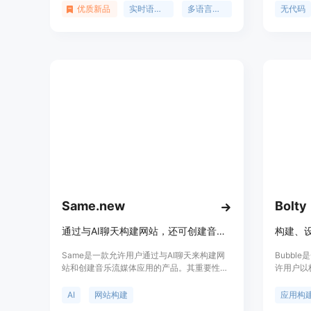
实现了本地化的实时语音识别和多语言翻译功
序。Bu
优质新品
实时语音转写
多语言翻译
无代码
能。该应用支持将语音实时转换为文本，并能
能，用户
将文本翻译成200种语言，极大地提高了跨语
型的应用
言沟通的效率和便捷性。
满足用户
选择的套
Same.new
Bolty
通过与AI聊天构建网站，还可创建音乐流媒体应用
构建、
Same是一款允许用户通过与AI聊天来构建网
Bubb
站和创建音乐流媒体应用的产品。其重要性在
许用户以
于降低了开发门槛，让非专业开发者也能轻松
序。无论
创建应用。主要优点是操作简单，利用AI技术
工程师，
AI
网站构建
应用构
提高开发效率。产品背景信息暂未提及价格信
用，而无