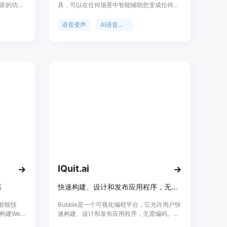
富的功能
具，可以在任何场景中智能辅助您变成任何声
位于提升
音。它是实现实时变声的最佳语音变声器。
，适用于
语音变声
AI语音变声
IQuit.ai
器
快速构建、设计和发布应用程序，无需编码
人工智能技
Bubble是一个可视化编程平台，它允许用户快
构建Web
速构建、设计和发布应用程序，无需编码。用
划
户可以使用拖放式界面进行应用程序的构建和