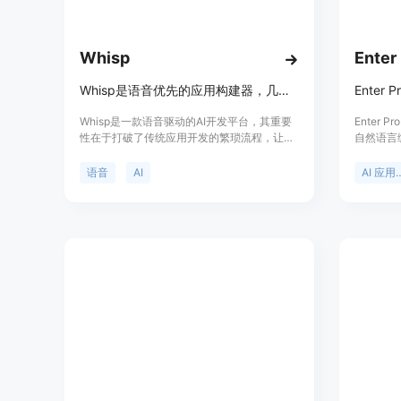
Whisp
Enter
Whisp是语音优先的应用构建器，几秒内将语音想法转化为应用
Whisp是一款语音驱动的AI开发平台，其重要
Enter 
性在于打破了传统应用开发的繁琐流程，让非
自然语言
技术人员也能轻松创建应用。主要优点包括无
用。其重
需设置、无需代码、无摩擦，能快速将语音想
编码经验
语音
AI
AI 应
法转化为功能完整的应用，且代码可下载、部
要优点包
署灵活。产品背景是为了降低应用开发门槛，
全栈应用
让更多人能实现创意。价格采用基于令牌的定
多领先的
价模式，有月付和年付计划，年付可节省费
辑、团队
用。定位是面向不同需求的用户，从初学者到
企业和开
专业开发者。
品。价格