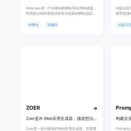
biela.dev是一个AI驱动的网站和应用构建器，
AI提示
利用提示轻松将想法转化为实际的网站或应
模型快速
用。其主要优点包括无需编码、定制化程度
轻松使用 
高、支持各种数字产品类型，定位于帮助用户
AI 大
AI驱动
无编码
AI提示
快速构建数字产品。
己想要的
用的工作
免费获取
旅。
ZOER
Promp
Zoer是AI Web应用生成器，描述想法，AI构建全栈应用，无需代码
构建企业
Zoer是一款AI驱动的Web应用生成器，其重要
Promp