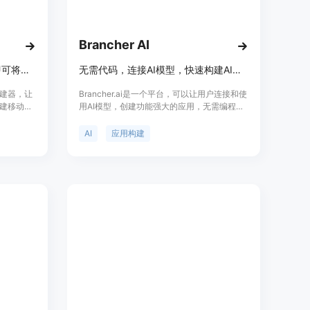
使用，满足用户不同的开发需求。
，确保用户在使用过程中遇到问题能得到及时解决。
Brancher AI
AI移动应用构建器，无需编码即可将想法转化为实际的移动应用程序。
无需代码，连接AI模型，快速构建AI应用
ed”开始使用。
划并完成付费。
构建器，让
Brancher.ai是一个平台，可以让用户连接和使
要构建的应用的愿景和需求。
建移动应
用AI模型，创建功能强大的应用，无需编程知
化为代码，并实时预览应用的效果。
自然语言
识。使用Brancher.ai，用户可以快速轻松地创
步的修改和调整，如设置后端集成、选择不同的模型等。
。
建AI应用，充分发挥AI的潜力，构建独特而复
AI
应用构建
杂的应用。该平台还提供了让用户将其创作货
应用部署上线。
币化并与他人分享的机会，使他们有可能从自
需求进行修改和扩展。
己的工作中获利。