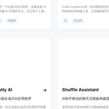
语是一个以提示语为纽带，连接各类 AI
Code Conductor是一款AI驱动的
构建 AI 应用的平台。它让每个人都能
和移动应用构建工具，无需编码即可
AI，提高 10 倍生产力。通过丰富的
SAAS、落地页、CRM和仪表盘等
模型和自由的连接组合，用户可以创建自
供了完全SEO优化的网站、响应式
语
AI模型
AI
无代码
 AI 应用，并实时预览、编辑和测试应
网站的100%备份以及完整的源代码
效果。用户还可以从提示语应用商店
现成的应用，轻松开启自己的 AI 之
tly AI
Shuffle Assistant
级生成式AI应用程序
AI助手驱动的聊天式模板构建
tly是一款企业级生成式AI应用程序构建
使用AI助手驱动的聊天式模板构建