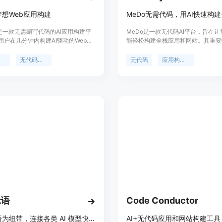
想Web应用构建
n是一款无需编写代码的AI应用构建平
MeDo是一款无代码AI平台，旨在
用户在几分钟内构建AI驱动的Web应
能轻松构建全栈应用和网站。其重要
编码，将您的创意变为现实，开启未
低了开发门槛，使得非专业开发者也
！
应用和网站的创建中。主要优点包括
建
无代码应用开发
无代码
应用构建器
代码、自动化前端、后端和数据库搭
幅削减开发时间和成本。该平台定位
类人群的应用和网站创建工具，价格
及。
示语
Code Conductor
以提示语为纽带，连接各类 AI 模型快速构建 AI 应用
AI+无代码应用和网站构建工具