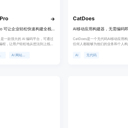
多模型使用：付费计划提供无限模型
优先支持：为付费用户提供优先支持
 Pro
CatDoes
使用教程：
Enter Pro 可让企业轻松快速构建全栈应用、网站和 AI 代理，免费开启。
1. 访问Whisp网站，点击“Get Start
2. 根据自己的需求选择合适的定价计
Pro 是一款强大的 AI 编码平台，可通过
CatDoes是一个无代码AI移动应用
3. 打开应用，开始用语音描述你想
编程，让用户轻松地从想法到上线应
任何人都能够为他们的业务和个人构
4. 等待Whisp的AI将你的语音转
要性在于降低了开发门槛，即使没有
用程序。它采用多智能体方法，通过
5. 如果需要，可以对应用进行进一
的用户也能进行应用和网站开发。主
描述构建移动应用，不需要技术技能
用构建器
AI 网站构建器
AI
无代码
括免费启动、无需编码、可快速开发
6. 当应用完成后，点击“Launch”将
和网站，还能创建 AI 代理。它支持众
7. 可以下载生成的代码，根据自己的
大语言模型，拥有云存储、可视化编
协作等功能。该平台定位为面向各类
发者，助力他们高效地开发软件产
方面，100% 免费启动。