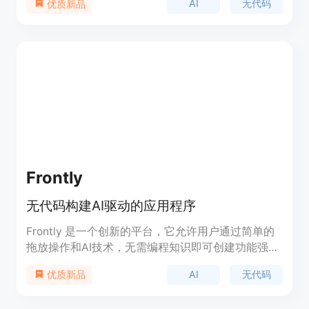
AI
无代码
优质新品
站、响应式网页平台、网站的100%备份以及完整的
源代码访问。
Frontly
无代码构建AI驱动的应用程序
Frontly 是一个创新的平台，它允许用户通过简单的
拖放操作和AI技术，无需编程知识即可创建功能强大
的应用程序。它的主要优点在于快速开发、高度定制
AI
无代码
优质新品
化和易于使用，非常适合初创公司、中型企业以及需
要快速迭代和测试新想法的团队。