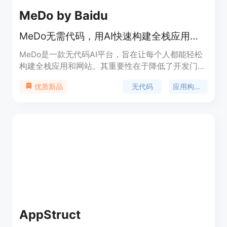
MeDo by Baidu
MeDo无需代码，用AI快速构建全栈应用与网站，节省开发时间和成本。
MeDo是一款无代码AI平台，旨在让每个人都能轻松
构建全栈应用和网站。其重要性在于降低了开发门
槛，使得非专业开发者也能参与到应用和网站的创建
无代码
应用构建器
优质新品
中。主要优点包括无需编写代码、自动化前端、后端
和数据库搭建，能大幅削减开发时间和成本。该平台
定位为面向各类人群的应用和网站创建工具，价格信
息未提及。
AppStruct