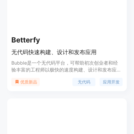
个计划供用户选择。
Betterfy
无代码快速构建、设计和发布应用
Bubble是一个无代码平台，可帮助初次创业者和经
验丰富的工程师以极快的速度构建、设计和发布应
用。它提供了可视化的编程界面，无需编写代码即可
无代码
应用开发
优质新品
创建强大的应用。Bubble还具有响应式设计、版本
控制和强大的集成能力等优势。它的定价灵活，并提
供不同的功能套餐，适用于个人用户和企业用户。
Bubble定位于为用户提供快速、简便的应用开发解
决方案。