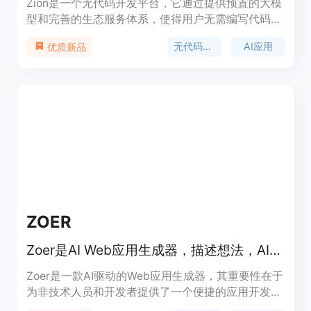
Zion是一个无代码开发平台，它通过提供预置的大模
型和完善的生态服务体系，使得用户无需编写代码即
可构建AI应用、SaaS应用和消费级应用。该平台支
无代码开发
AI应用
优质新品
持高效的运维方式和多端发布，包括网页、H5、小
程序等，同时提供API连接、可视化开发、数据模型
管理后台等功能，以满足不同业务场景的需求。Zion
的目标是降低AI应用的使用成本和复杂度，提升开发
效率，帮助用户快速实现数字化转型。
ZOER
Zoer是AI Web应用生成器，描述想法，AI构建全栈应用，无需代码
Zoer是一款AI驱动的Web应用生成器，其重要性在于
为非技术人员和开发者提供了一个便捷的应用开发途
径。主要优点是无需编写代码，用户只需描述想法，