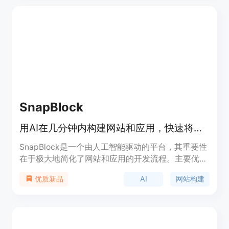
Store可用应用、内置商业运营功能。价格信息未提
及，定位面向想开发应用但缺乏技术能力的创业者和
开发者。
SnapBlock
用AI在几分钟内构建网站和应用，快速将想法变为现实
SnapBlock是一个由人工智能驱动的平台，其重要性
在于极大地简化了网站和应用的开发流程。主要优点
包括无需编写代码，能快速将想法转化为设计，提供
AI
网站构建
优质新品
多种导出格式，具备内置托管和SSL、CDN功能等。
产品背景是为了满足那些想要快速搭建网站和应用，
又不想花费大量时间在设置和开发上的用户需求。价
格方面，有免费计划和专业计划，免费计划适合个人