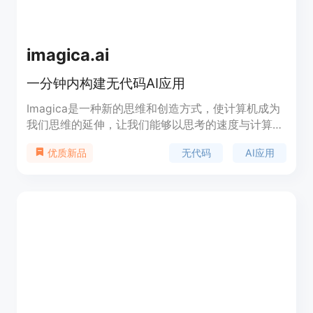
imagica.ai
一分钟内构建无代码AI应用
Imagica是一种新的思维和创造方式，使计算机成为
我们思维的延伸，让我们能够以思考的速度与计算机
进行协作创作。从想法到产品，以思维的速度实现。
无代码
AI应用
优质新品
无需编写任何代码，构建功能性应用程序。实时数
据，通过URL或拖放添加真实数据源以获得准确结
果。多模态，使用文本、图像、视频和3D模型等任
何输入或输出。具有400万个函数，实现在真实世界
中运行的应用程序。一键将应用转化为商业模式，立
即产生收入。将您的应用提交给Natural OS，开始为
数百万用户提供服务请求。将应用转化为漂亮的变形
界面，让用户主动寻找您的应用。