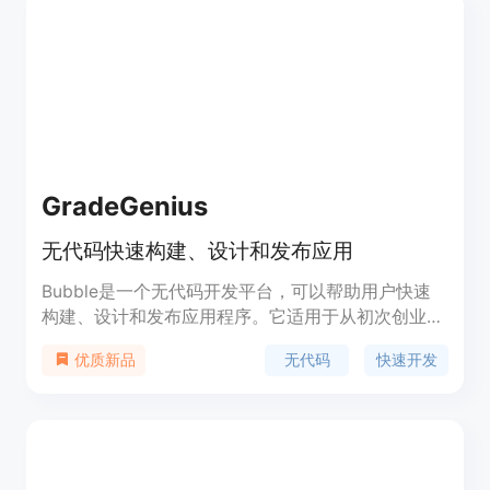
GradeGenius
无代码快速构建、设计和发布应用
Bubble是一个无代码开发平台，可以帮助用户快速
构建、设计和发布应用程序。它适用于从初次创业者
到经验丰富的工程师。Bubble提供了丰富的功能，
无代码
快速开发
优质新品
包括可视化编程界面、响应式设计、版本控制等。用
户可以通过拖拽组件、设置工作流程和使用预设的插
件来构建应用。Bubble的优势在于其快速开发速度
和无代码要求，使得任何人都可以轻松创建自己的应
用。Bubble的定价根据不同的功能和需求提供了多