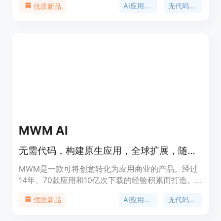
AI应用生成
无代码开发
优质新品
AI就能构建包括前端、后端和数据库的全栈应用，还
配备了内置AI助手。该产品定位为面向各类有应用开
发需求的用户，帮助他们快速将想法转化为实际应
用。关于价格，页面未明确提及，但展示了多个免费
预览的项目，推测可能有免费使用的模式。
MWM AI
无需代码，构建原生应用，全球扩展，随时可上架应用商店。
MWM是一款可将创意转化为应用商业的产品。经过
14年、70款应用和10亿次下载的经验积累而打造。
其平台重要性在于能让用户无需编写代码，即可从提
AI应用开发
无代码开发
优质新品
示直接生成Swift原生应用，还内置了变现和增长功
能。主要优点为无需代码基础、可直接生成App