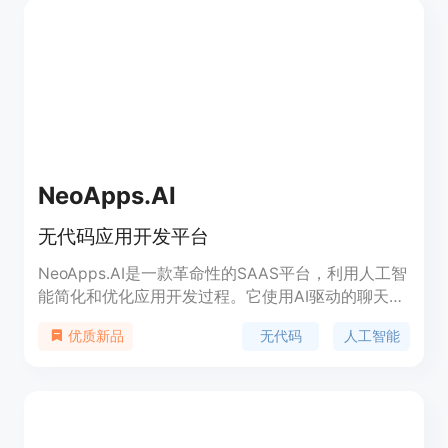
NeoApps.AI
无代码应用开发平台
NeoApps.AI是一款革命性的SAAS平台，利用人工智
能简化和优化应用开发过程。它使用AI驱动的聊天机
器人帮助用户定义清晰的需求，并自动生成代码、构
无代码
人工智能
优质新品
建数据库、生成API和设计用户界面，从而快速、高
效地开发和部署定制的应用程序。它适用于各种行
业，提供了针对医疗保健、教育、电子商务、金融等
不同行业需求的模块，具备可定制和可扩展的特性。