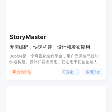
StoryMaster
无需编码，快速构建、设计和发布应用
Bubble是一个可视化编程平台，用户无需编码就能
快速构建、设计和发布应用。它适用于初创创始人和
有经验的工程师。Bubble提供了响应式设计、版本
可视化编程
应用开发
优质新品
控制等功能，使用户能够快速创建定制化的应用。该
平台还提供了一系列模板、插件和集成，使用户能够
轻松添加功能和扩展应用。Bubble的定价根据用户
的需求和使用情况而定。