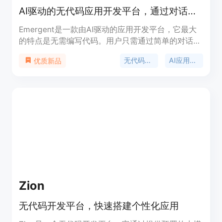
AI驱动的无代码应用开发平台，通过对话将想法转化为应用。
Emergent是一款由AI驱动的应用开发平台，它最大
的特点是无需编写代码。用户只需通过简单的对话，
就能将自己的想法转化为可投入生产的应用程序，涵
无代码开发
AI应用构建器
优质新品
盖了Web应用、移动平台和自定义软件等多种类型。
该平台受到了150万用户的信赖，并且获得了YC的支
持。其主要优点在于大大降低了应用开发的门槛，使
得没有编程基础的创作者、企业家也能参与到应用开
发中来，节省了时间和人力成本。关于价格页面未提
及，其定位是为各类有应用开发需求的人群提供便捷
的开发工具。
Zion
无代码开发平台，快速搭建个性化应用