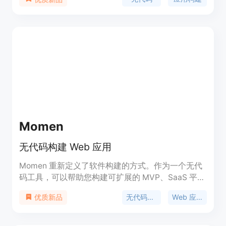
响应式设计、版本控制等功能，用户可以利用其强大
的功能来构建各种类型的应用。Bubble还提供多种
集成和插件，以满足用户不同的需求。该产品的定价
根据用户选择的套餐不同而定。
Momen
无代码构建 Web 应用
Momen 重新定义了软件构建的方式。作为一个无代
码工具，可以帮助您构建可扩展的 MVP、SaaS 平台
和市场，而无需编写任何代码。
无代码工具
Web 应用开发
优质新品