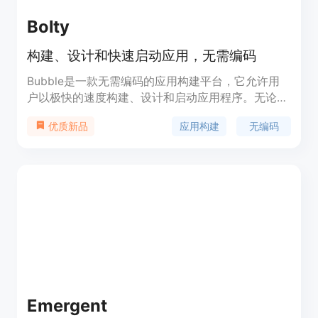
Bolty
构建、设计和快速启动应用，无需编码
Bubble是一款无需编码的应用构建平台，它允许用
户以极快的速度构建、设计和启动应用程序。无论是
初创公司的创始人还是经验丰富的工程师，都可以使
应用构建
无编码
优质新品
用Bubble来创建自己的应用，而无需编写任何代
码。Bubble提供响应式设计、版本控制、多种集成
等功能，并有详细的教程和社区支持。Bubble的定
价根据用户的需求和规模而定。
Emergent