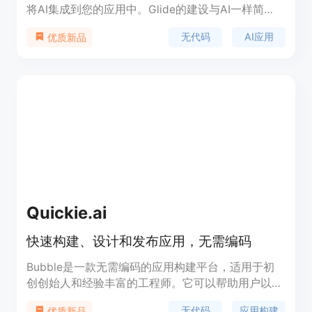
将AI集成到您的应用中。Glide的建设与AI一样简
单，只需向表格添加一列即可。不需要管理提示、选
无代码
AI应用
优质新品
择模型、处理复杂的API，也不需要缓存结果来优化
成本和性能，这一切都由Glide自动管理。Glide AI自
动为每个用例选择最佳模型，无需预配、认证、管理
API或担心迁移。Glide AI的调用在应用级别进行缓
存，因此整个公司都可以重用结果，降低成本，并获
得最佳性能。Glide AI自动选择不同的模型提供商，
用于处理文本、图像、音频、文档等，因此您可以专
注于结果，而不是细节。
Quickie.ai
快速构建、设计和发布应用，无需编码
Bubble是一款无需编码的应用构建平台，适用于初
创创始人和经验丰富的工程师。它可以帮助用户以极
快的速度构建、设计和发布应用程序。Bubble具有
无代码
应用构建
优质新品