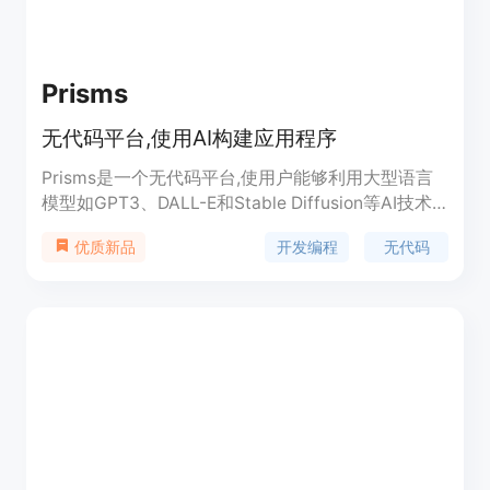
Prisms
无代码平台,使用AI构建应用程序
Prisms是一个无代码平台,使用户能够利用大型语言
模型如GPT3、DALL-E和Stable Diffusion等AI技术
快速构建应用程序,无需编程经验。用户可以连接不
开发编程
无代码
优质新品
同的数据源、组件,使用Prisms提供的预设模块进行
拖拽组合,即可创建应用程序原型。随后可以直接在
Prisms部署应用程序,或作为后端AI服务与自定义前
端对接。该产品简化了应用开发流程,降低开发门槛,
使更多人能够享受AI带来的便利。