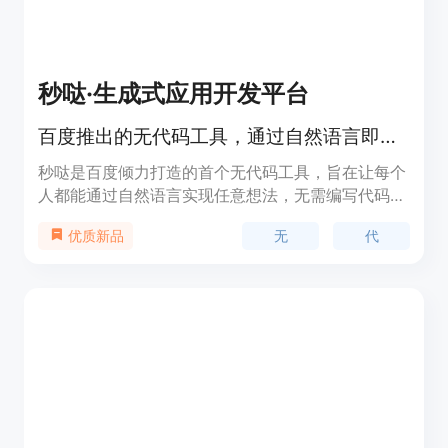
秒哒·生成式应用开发平台
百度推出的无代码工具，通过自然语言即可生成应用，让每个人具备程序员能力
秒哒是百度倾力打造的首个无代码工具，旨在让每个
人都能通过自然语言实现任意想法，无需编写代码即
可构建各种应用。该平台通过对话式开发、多智能体
无
代
优质新品
协作和多工具调用等功能，极大地降低了应用开发的
门槛，提高了开发效率。秒哒的推出，标志着应用开
发进入了一个全新的时代，让创意的实现变得更加简
单、快速和高效。秒哒目前处于免费试用阶段，用户
可以免费体验其强大的功能，为个人和企业提供高
效、低成本的应用开发解决方案。