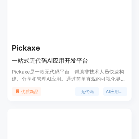
使用和测试，专业计划每年270美元，适合专业人
士。定位是帮助用户从想法到成品网站或应用的快速
实现。
Pickaxe
一站式无代码AI应用开发平台
Pickaxe是一款无代码平台，帮助非技术人员快速构
建、分享和管理AI应用。通过简单直观的可视化界
面，用户可以自定义生成AI应用的提示，将其嵌入网
无代码
AI应用开发
优质新品
站或工作空间中，并通过仪表盘进行跟踪、测试和优
化。Pickaxe可以让您利用自己的文档、数据和指引
训练AI，定制化应用的外观并嵌入到任何网站或内部
仪表盘中。无论是在线课程、写作工作室还是在线商
店，Pickaxe都能为您提供一站式的解决方案。