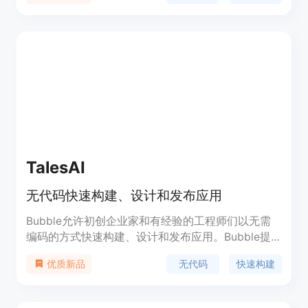
据用户的需求和规模而定。
TalesAI
无代码快速构建、设计和发布应用
Bubble允许初创企业家和有经验的工程师们以无需
编码的方式快速构建、设计和发布应用。Bubble提
供了强大的功能，包括可视化编程、易用的界面设计
无代码
快速构建
优质新品
工具和快速的应用发布速度。无论是创建企业应用、
在线市场、社交平台还是其他类型的应用，Bubble
都能帮助您快速实现您的创意。