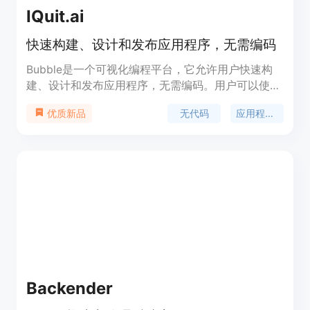
IQuit.ai
快速构建、设计和发布应用程序，无需编码
Bubble是一个可视化编程平台，它允许用户快速构
建、设计和发布应用程序，无需编码。用户可以使用
拖放式界面进行应用程序的构建和设计，利用各种预
无代码
应用程序开发
优质新品
设组件和功能来创建自定义应用程序。Bubble还提
供了版本控制、响应式设计、集成等功能，使用户能
够轻松地构建出功能强大、美观且高效的应用程序。
Bubble的定价灵活，并提供多个不同的计划选项，
以满足不同用户的需求。
Backender