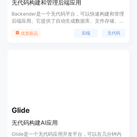
无代码构建和管理后端应用
Backender是一个无代码平台，可以快速构建和管理
后端应用。它提供了自动生成数据库、文件存储、
API端点、函数编辑器等功能，支持第三方集成和自
后端
无代码
优质新品
动生成文档。Backender的定价简单明了，根据使用
量计费。它适用于各种应用场景，如Web应用、移动
应用等。
Glide
无代码构建AI应用
Glide是一个无代码应用开发平台，可以在几分钟内