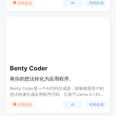
AI
代码生成
优质新品
网站和应用程序。同时，Create还具备丰富的功能和
优势，包括快速生成、代码优化、可定制化等。定价
方面，Create提供了多种套餐供用户选择。该产品定
位于希望快速构建网站和应用程序的用户群体。
Benty Coder
将你的想法转化为应用程序。
Benty Coder是一个AI代码生成器，能够根据用户的
想法快速生成应用程序代码。它基于Llama 3.1 405B
模型，具有高度的智能和灵活性，能够理解用户需求
AI
代码生成
优质新品
并提供相应的代码解决方案。这种技术的应用可以大
幅提高开发效率，降低编程门槛，让非专业开发者也