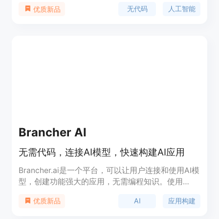
器人帮助用户定义清晰的需求，并自动生成代码、构
无代码
人工智能
优质新品
建数据库、生成API和设计用户界面，从而快速、高
效地开发和部署定制的应用程序。它适用于各种行
业，提供了针对医疗保健、教育、电子商务、金融等
不同行业需求的模块，具备可定制和可扩展的特性。
Brancher AI
无需代码，连接AI模型，快速构建AI应用
Brancher.ai是一个平台，可以让用户连接和使用AI模
型，创建功能强大的应用，无需编程知识。使用
Brancher.ai，用户可以快速轻松地创建AI应用，充分
AI
应用构建
优质新品
发挥AI的潜力，构建独特而复杂的应用。该平台还提
供了让用户将其创作货币化并与他人分享的机会，使