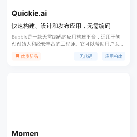
Quickie.ai
快速构建、设计和发布应用，无需编码
Bubble是一款无需编码的应用构建平台，适用于初
创创始人和经验丰富的工程师。它可以帮助用户以极
快的速度构建、设计和发布应用程序。Bubble具有
无代码
应用构建
优质新品
响应式设计、版本控制等功能，用户可以利用其强大
的功能来构建各种类型的应用。Bubble还提供多种
集成和插件，以满足用户不同的需求。该产品的定价
根据用户选择的套餐不同而定。
Momen