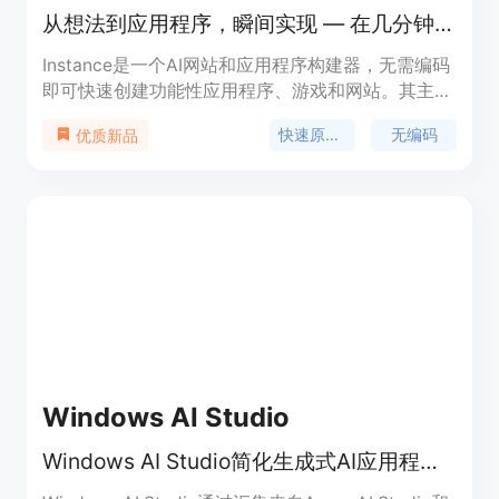
从想法到应用程序，瞬间实现 — 在几分钟内将您的想法转化为功能性应用程序、游戏和网站。无需编码。
Instance是一个AI网站和应用程序构建器，无需编码
即可快速创建功能性应用程序、游戏和网站。其主要
优点包括快速、简单易用、无需专业技能，适合快速
快速原型设计
无编码
优质新品
原型设计和初创企业。定位于帮助用户快速将创意转
化为实际产品。
Windows AI Studio
Windows AI Studio简化生成式AI应用程序开发