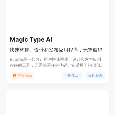
Magic Type AI
快速构建、设计和发布应用程序，无需编码
Bubble是一款可让用户快速构建、设计和发布应用
程序的工具，无需编写任何代码。它适用于初创创始
人和经验丰富的工程师。Bubble提供了快速的开发
可视化编程
应用开发
优质新品
环境，让用户可以自定义应用的外观和功能，包括响
应式设计、版本控制等。该产品的优势在于快速开
发、可视化编程、无需编码、多种集成等。Bubble
采用按使用量计费的定价模式，具体定价信息请访问
官方网站。