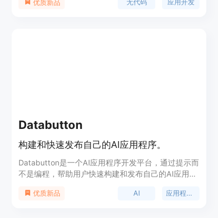
无代码
应用开发
优质新品
创建强大的应用。Bubble还具有响应式设计、版本
控制和强大的集成能力等优势。它的定价灵活，并提
供不同的功能套餐，适用于个人用户和企业用户。
Bubble定位于为用户提供快速、简便的应用开发解
决方案。
Databutton
构建和快速发布自己的AI应用程序。
Databutton是一个AI应用程序开发平台，通过提示而
不是编程，帮助用户快速构建和发布自己的AI应用程
序。它提供了最佳的AI工具和云端支持，使得即使对
AI
应用程序开发
优质新品
编程经验有限或无经验的人也能在短时间内创建出令
人惊叹的AI应用程序。Databutton的功能强大且易于