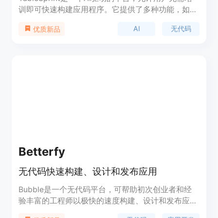
训即可快速构建应用程序。它提供了多种功能，如
AI、表单、目录、看板和图表等，覆盖了人力资源、
AI
无代码
优质新品
销售、运营、项目、IT和科技等多个领域。该平台以
其用户友好的Excel风格界面、易于集成的特性以及
简单的定价策略而受到全球团队的喜爱。
TableSprint提供免费版本，无功能限制，适合各种
规模的企业使用。
Betterfy
无代码快速构建、设计和发布应用
Bubble是一个无代码平台，可帮助初次创业者和经
验丰富的工程师以极快的速度构建、设计和发布应
用。它提供了可视化的编程界面，无需编写代码即可