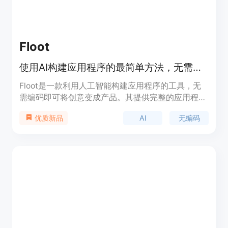
界面，让用户主动寻找您的应用。
Floot
使用AI构建应用程序的最简单方法，无需编码。
Floot是一款利用人工智能构建应用程序的工具，无
需编码即可将创意变成产品。其提供完整的应用程序
或网站构建服务，具有自动错误修正、一键托管等功
AI
无编码
优质新品
能，旨在帮助创业者将想法快速转化为实际产品。