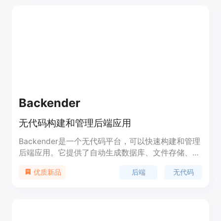
能轻松创建应用程序。
Backender
无代码构建和管理后端应用
Backender是一个无代码平台，可以快速构建和管理
后端应用。它提供了自动生成数据库、文件存储、
API端点、函数编辑器等功能，支持第三方集成和自
后端
无代码
优质新品
动生成文档。Backender的定价简单明了，根据使用
量计费。它适用于各种应用场景，如Web应用、移动
应用等。