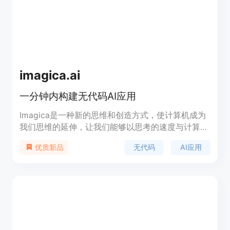
imagica.ai
一分钟内构建无代码AI应用
Imagica是一种新的思维和创造方式，使计算机成为
我们思维的延伸，让我们能够以思考的速度与计算机
进行协作创作。从想法到产品，以思维的速度实现。
无代码
AI应用
优质新品
无需编写任何代码，构建功能性应用程序。实时数
据，通过URL或拖放添加真实数据源以获得准确结
果。多模态，使用文本、图像、视频和3D模型等任
何输入或输出。具有400万个函数，实现在真实世界
中运行的应用程序。一键将应用转化为商业模式，立
即产生收入。将您的应用提交给Natural OS，开始为
数百万用户提供服务请求。将应用转化为漂亮的变形