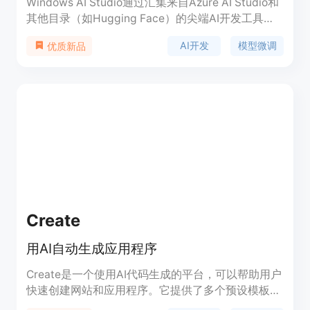
Windows AI Studio通过汇集来自Azure AI Studio和
其他目录（如Hugging Face）的尖端AI开发工具和
模型，简化了生成式AI应用程序的开发。它使开发人
AI开发
模型微调
优质新品
员能够对本地应用程序中使用的最新小语言模型
（SLMs）进行微调、定制和部署。它提供端到端的
引导式工作区设置，包括模型配置UI和引导式步骤，
以微调流行的SLMs（如Phi）和最先进的模型（如
Llama 2和Mistral）。
Create
用AI自动生成应用程序
Create是一个使用AI代码生成的平台，可以帮助用户
快速创建网站和应用程序。它提供了多个预设模板和
组件，用户只需通过简单的操作即可生成自己想要的