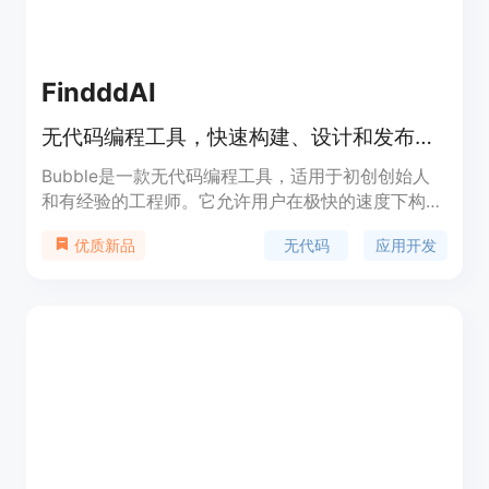
FindddAI
无代码编程工具，快速构建、设计和发布应用
Bubble是一款无代码编程工具，适用于初创创始人
和有经验的工程师。它允许用户在极快的速度下构
建、设计和发布应用，无需编写代码。Bubble提供
无代码
应用开发
优质新品
了响应式设计、版本控制、积分系统等功能。定价根
据用户的需求和规模而定。