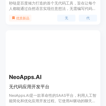
秒哒是百度倾力打造的首个无代码工具，旨在让每个
人都能通过自然语言实现任意想法，无需编写代码即
可构建各种应用。该平台通过对话式开发、多智能体
无
代
优质新品
协作和多工具调用等功能，极大地降低了应用开发的
门槛，提高了开发效率。秒哒的推出，标志着应用开
发进入了一个全新的时代，让创意的实现变得更加简
单、快速和高效。秒哒目前处于免费试用阶段，用户
可以免费体验其强大的功能，为个人和企业提供高
效、低成本的应用开发解决方案。
NeoApps.AI
无代码应用开发平台
NeoApps.AI是一款革命性的SAAS平台，利用人工智
能简化和优化应用开发过程。它使用AI驱动的聊天机