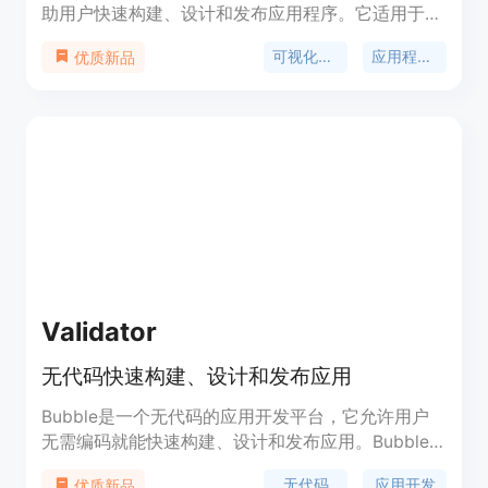
助用户快速构建、设计和发布应用程序。它适用于初
次创业者和经验丰富的工程师。Bubble提供了一种
可视化编程
应用程序开发
优质新品
直观的方式来创建应用程序，用户可以通过拖放元
素、配置工作流程和设计界面来构建自定义的应用程
序。Bubble还提供了强大的功能，包括数据库集
成、用户管理、支付处理等。用户可以通过Bubble
轻松创建各种类型的应用程序，包括社交媒体平台、
电子商务网站、内部工具等。Bubble的定价根据用
户的需求和使用情况而定，有不同的计划可供选择。
Validator
无代码快速构建、设计和发布应用
Bubble是一个无代码的应用开发平台，它允许用户
无需编码就能快速构建、设计和发布应用。Bubble
具有响应式设计、版本控制、AI功能等特点，适用于
无代码
应用开发
优质新品