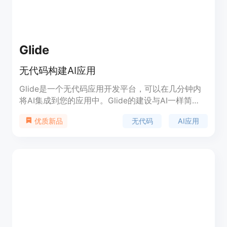
Glide
无代码构建AI应用
Glide是一个无代码应用开发平台，可以在几分钟内
将AI集成到您的应用中。Glide的建设与AI一样简
单，只需向表格添加一列即可。不需要管理提示、选
无代码
AI应用
优质新品
择模型、处理复杂的API，也不需要缓存结果来优化
成本和性能，这一切都由Glide自动管理。Glide AI自
动为每个用例选择最佳模型，无需预配、认证、管理
API或担心迁移。Glide AI的调用在应用级别进行缓
存，因此整个公司都可以重用结果，降低成本，并获
得最佳性能。Glide AI自动选择不同的模型提供商，
用于处理文本、图像、音频、文档等，因此您可以专
注于结果，而不是细节。