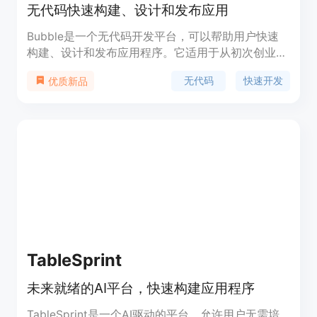
无代码快速构建、设计和发布应用
Bubble是一个无代码开发平台，可以帮助用户快速
构建、设计和发布应用程序。它适用于从初次创业者
到经验丰富的工程师。Bubble提供了丰富的功能，
无代码
快速开发
优质新品
包括可视化编程界面、响应式设计、版本控制等。用
户可以通过拖拽组件、设置工作流程和使用预设的插
件来构建应用。Bubble的优势在于其快速开发速度
和无代码要求，使得任何人都可以轻松创建自己的应
用。Bubble的定价根据不同的功能和需求提供了多
个计划供用户选择。
TableSprint
未来就绪的AI平台，快速构建应用程序
TableSprint是一个AI驱动的平台，允许用户无需培