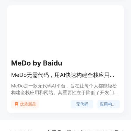
他们有可能从自己的工作中获利。
MeDo by Baidu
MeDo无需代码，用AI快速构建全栈应用与网站，节省开发时间和成本。
MeDo是一款无代码AI平台，旨在让每个人都能轻松
构建全栈应用和网站。其重要性在于降低了开发门
槛，使得非专业开发者也能参与到应用和网站的创建
无代码
应用构建器
优质新品
中。主要优点包括无需编写代码、自动化前端、后端
和数据库搭建，能大幅削减开发时间和成本。该平台
定位为面向各类人群的应用和网站创建工具，价格信
息未提及。