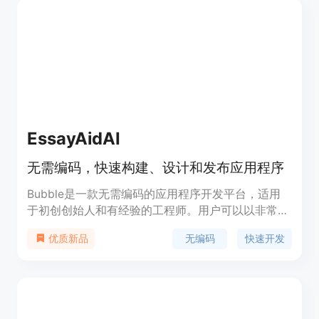
Prototype计划每月20美元，Business计划每月200
美元。
EssayAidAI
无需编码，快速构建、设计和发布应用程序
Bubble是一款无需编码的应用程序开发平台，适用
于初创创始人和有经验的工程师。用户可以以非常快
的速度构建、设计和发布应用程序，无需编写任何代
无编码
快速开发
优质新品
码。Bubble提供丰富的功能和优势，包括易于使用
的可视化编程界面、丰富的插件和集成、强大的数据
库支持等。定价方案灵活，适用于不同规模的项目和
团队。Bubble定位于帮助用户快速实现自己的应用
创意，节省开发时间和成本。