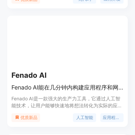
各种编程场景。Bubble的定价策略根据不同的需求
提供不同的方案。
Fenado AI
Fenado AI能在几分钟内构建应用程序和网站。
Fenado AI是一款强大的生产力工具，它通过人工智
能技术，让用户能够快速地将想法转化为实际的应用
程序和网站。其主要优点是能够大大缩短开发周期，
人工智能
应用程序开发
优质新品
降低技术门槛，使非技术人员也能轻松创建自己的数
字产品。产品定位为初创企业和个人开发者提供快速
原型制作和产品上线的解决方案，价格分为