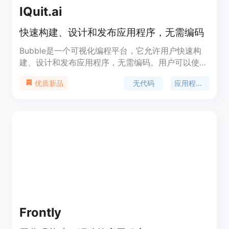
IQuit.ai
快速构建、设计和发布应用程序，无需编码
Bubble是一个可视化编程平台，它允许用户快速构
建、设计和发布应用程序，无需编码。用户可以使用
拖放式界面进行应用程序的构建和设计，利用各种预
无代码
应用程序开发
优质新品
设组件和功能来创建自定义应用程序。Bubble还提
供了版本控制、响应式设计、集成等功能，使用户能
够轻松地构建出功能强大、美观且高效的应用程序。
Bubble的定价灵活，并提供多个不同的计划选项，
以满足不同用户的需求。
Frontly