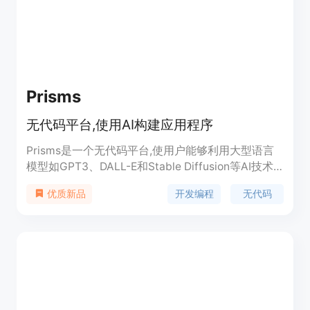
Prisms
无代码平台,使用AI构建应用程序
Prisms是一个无代码平台,使用户能够利用大型语言
模型如GPT3、DALL-E和Stable Diffusion等AI技术
快速构建应用程序,无需编程经验。用户可以连接不
开发编程
无代码
优质新品
同的数据源、组件,使用Prisms提供的预设模块进行
拖拽组合,即可创建应用程序原型。随后可以直接在
Prisms部署应用程序,或作为后端AI服务与自定义前
端对接。该产品简化了应用开发流程,降低开发门槛,
使更多人能够享受AI带来的便利。