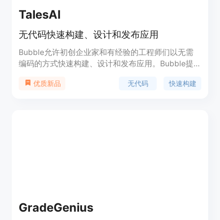
TalesAI
无代码快速构建、设计和发布应用
Bubble允许初创企业家和有经验的工程师们以无需
编码的方式快速构建、设计和发布应用。Bubble提
供了强大的功能，包括可视化编程、易用的界面设计
无代码
快速构建
优质新品
工具和快速的应用发布速度。无论是创建企业应用、
在线市场、社交平台还是其他类型的应用，Bubble
都能帮助您快速实现您的创意。
GradeGenius