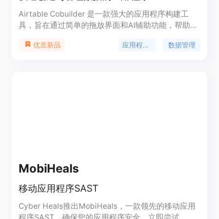
Airtable Cobuilder 是一款强大的应用程序构建工
具，旨在通过简单的拖放界面和AI辅助功能，帮助用
户快速创建和管理数据。它允许用户连接和简化他们
应用程序构建
数据管理
优质新品
最关键的数据，通过可视化数据、自定义视图和集成
其他业务工具，提高团队协作和数据管理的效率。该
工具特别适合需要高度定制化和灵活性的业务应用场
景。
MobiHeals
移动应用程序SAST
Cyber Heals推出MobiHeals，一款领先的移动应用
程序SAST，确保您的应用程序安全。立即尝试，保