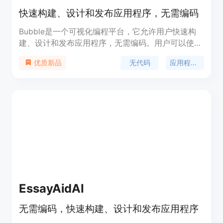
快速构建、设计和发布应用程序，无需编码
Bubble是一个可视化编程平台，它允许用户快速构
建、设计和发布应用程序，无需编码。用户可以使用
拖放式界面进行应用程序的构建和设计，利用各种预
无代码
应用程序开发
优质新品
设组件和功能来创建自定义应用程序。Bubble还提
供了版本控制、响应式设计、集成等功能，使用户能
够轻松地构建出功能强大、美观且高效的应用程序。
Bubble的定价灵活，并提供多个不同的计划选项，
以满足不同用户的需求。
EssayAidAI
无需编码，快速构建、设计和发布应用程序