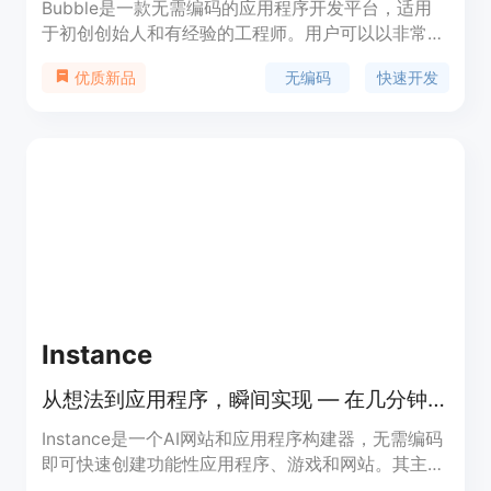
Bubble是一款无需编码的应用程序开发平台，适用
于初创创始人和有经验的工程师。用户可以以非常快
的速度构建、设计和发布应用程序，无需编写任何代
无编码
快速开发
优质新品
码。Bubble提供丰富的功能和优势，包括易于使用
的可视化编程界面、丰富的插件和集成、强大的数据
库支持等。定价方案灵活，适用于不同规模的项目和
团队。Bubble定位于帮助用户快速实现自己的应用
创意，节省开发时间和成本。
Instance
从想法到应用程序，瞬间实现 — 在几分钟内将您的想法转化为功能性应用程序、游戏和网站。无需编码。
Instance是一个AI网站和应用程序构建器，无需编码
即可快速创建功能性应用程序、游戏和网站。其主要
优点包括快速、简单易用、无需专业技能，适合快速