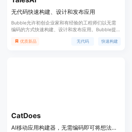
无代码快速构建、设计和发布应用
Bubble允许初创企业家和有经验的工程师们以无需
编码的方式快速构建、设计和发布应用。Bubble提
供了强大的功能，包括可视化编程、易用的界面设计
无代码
快速构建
优质新品
工具和快速的应用发布速度。无论是创建企业应用、
在线市场、社交平台还是其他类型的应用，Bubble
都能帮助您快速实现您的创意。
CatDoes
AI移动应用构建器，无需编码即可将想法转化为实际的移动应用程序。