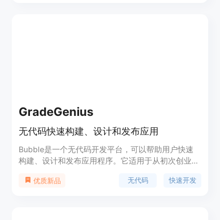
人惊叹的AI应用程序。Databutton的功能强大且易于
使用，适用于各种场景和需求。定价请访问官方网站
了解更多信息。
GradeGenius
无代码快速构建、设计和发布应用
Bubble是一个无代码开发平台，可以帮助用户快速
构建、设计和发布应用程序。它适用于从初次创业者
到经验丰富的工程师。Bubble提供了丰富的功能，
无代码
快速开发
优质新品
包括可视化编程界面、响应式设计、版本控制等。用
户可以通过拖拽组件、设置工作流程和使用预设的插
件来构建应用。Bubble的优势在于其快速开发速度
和无代码要求，使得任何人都可以轻松创建自己的应