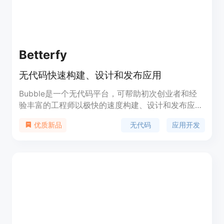
Betterfy
无代码快速构建、设计和发布应用
Bubble是一个无代码平台，可帮助初次创业者和经
验丰富的工程师以极快的速度构建、设计和发布应
用。它提供了可视化的编程界面，无需编写代码即可
无代码
应用开发
优质新品
创建强大的应用。Bubble还具有响应式设计、版本
控制和强大的集成能力等优势。它的定价灵活，并提
供不同的功能套餐，适用于个人用户和企业用户。
Bubble定位于为用户提供快速、简便的应用开发解
决方案。