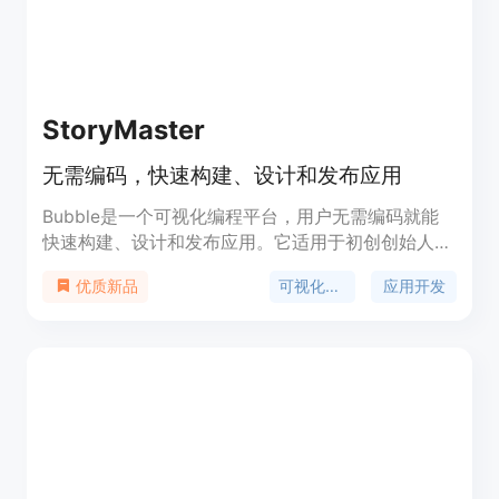
StoryMaster
无需编码，快速构建、设计和发布应用
Bubble是一个可视化编程平台，用户无需编码就能
快速构建、设计和发布应用。它适用于初创创始人和
有经验的工程师。Bubble提供了响应式设计、版本
可视化编程
应用开发
优质新品
控制等功能，使用户能够快速创建定制化的应用。该
平台还提供了一系列模板、插件和集成，使用户能够
轻松添加功能和扩展应用。Bubble的定价根据用户
的需求和使用情况而定。