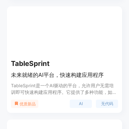
TableSprint
未来就绪的AI平台，快速构建应用程序
TableSprint是一个AI驱动的平台，允许用户无需培
训即可快速构建应用程序。它提供了多种功能，如
AI、表单、目录、看板和图表等，覆盖了人力资源、
AI
无代码
优质新品
销售、运营、项目、IT和科技等多个领域。该平台以
其用户友好的Excel风格界面、易于集成的特性以及
简单的定价策略而受到全球团队的喜爱。
TableSprint提供免费版本，无功能限制，适合各种