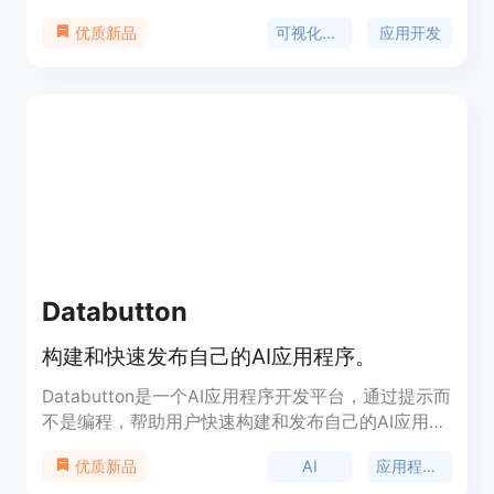
人和经验丰富的工程师。Bubble提供了快速的开发
可视化编程
应用开发
优质新品
环境，让用户可以自定义应用的外观和功能，包括响
应式设计、版本控制等。该产品的优势在于快速开
发、可视化编程、无需编码、多种集成等。Bubble
采用按使用量计费的定价模式，具体定价信息请访问
官方网站。
Databutton
构建和快速发布自己的AI应用程序。
Databutton是一个AI应用程序开发平台，通过提示而
不是编程，帮助用户快速构建和发布自己的AI应用程
序。它提供了最佳的AI工具和云端支持，使得即使对
AI
应用程序开发
优质新品
编程经验有限或无经验的人也能在短时间内创建出令