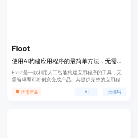
轻松创建各种类型的应用程序，包括社交媒体平台、
电子商务网站、内部工具等。Bubble的定价根据用
户的需求和使用情况而定，有不同的计划可供选择。
Floot
使用AI构建应用程序的最简单方法，无需编码。
Floot是一款利用人工智能构建应用程序的工具，无
需编码即可将创意变成产品。其提供完整的应用程序
或网站构建服务，具有自动错误修正、一键托管等功
AI
无编码
优质新品
能，旨在帮助创业者将想法快速转化为实际产品。