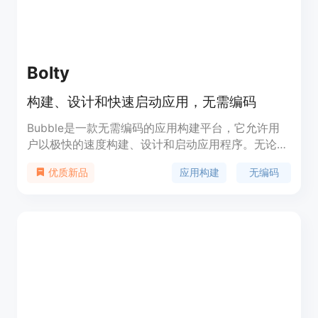
Bolty
构建、设计和快速启动应用，无需编码
Bubble是一款无需编码的应用构建平台，它允许用
户以极快的速度构建、设计和启动应用程序。无论是
初创公司的创始人还是经验丰富的工程师，都可以使
应用构建
无编码
优质新品
用Bubble来创建自己的应用，而无需编写任何代
码。Bubble提供响应式设计、版本控制、多种集成
等功能，并有详细的教程和社区支持。Bubble的定
价根据用户的需求和规模而定。