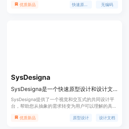
快速原型设计
无编码
优质新品
原型设计和初创企业。定位于帮助用户快速将创意转
化为实际产品。
SysDesigna
SysDesigna是一个快速原型设计和设计文档生成系统，用于设计商业应用程序。
SysDesigna提供了一个视觉和交互式的共同设计平
台，帮助您从抽象的需求转变为用户可以理解的具体
产品。它可以帮助您轻松创建应用程序的原型，生成
原型设计
设计文档
优质新品
设计和测试文档，并避免由于不清晰的需求、差劲的
规格或业务方向的重大变化而导致的长时间的重复工