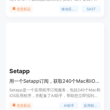
护您的应用程序免受网络威胁。
移动应用程序
SAST
优质新品
Setapp
用一个Setapp订阅，获取240个Mac和iOS应用程序，还有AI助手，智能搜索和专用的AI应用程序集合。
Setapp是一个应用程序订阅服务，包括240个Mac和
iOS应用程序，并配备了AI助手，帮助您立即找到适
合您任务的应用程序。通过Setapp订阅，您可以探
AI助手
应用程序订阅
优质新品
索和使用240多个应用程序，使用AI搜索来查找应用