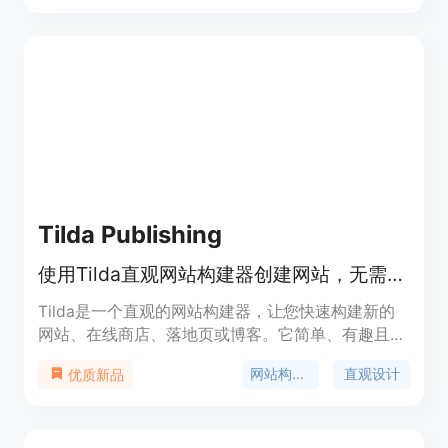
程序，向Setapp助手询问推荐的应用程序，并按类
别发现应用程序。在Setapp的专用应用程序集合中
使用AI应用程序来提升您的工作流程，如Elephas AI
工具包、AI写作助手TypingMind、与AI聊天的
Craft、用于管理电子邮件的Canary Mail等。
Setapp让您在不浪费时间的情况下获得240多个应用
程序和AI工具，让您的工作效率大大提升。
Tilda Publishing
使用Tilda直观网站构建器创建网站，无需编码。
Tilda是一个直观的网站构建器，让您快速构建新的
网站、在线商店、落地页或博客。它简单、有趣且易
于使用，为您提供550多个预设计块，让您轻松开
网站构建器
直观设计
优质新品
始。