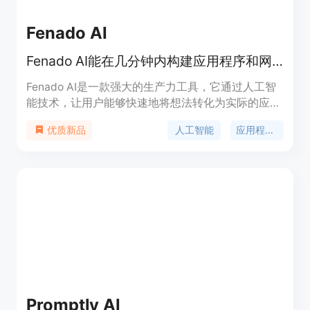
Fenado AI
Fenado AI能在几分钟内构建应用程序和网站。
Fenado AI是一款强大的生产力工具，它通过人工智
能技术，让用户能够快速地将想法转化为实际的应用
程序和网站。其主要优点是能够大大缩短开发周期，
人工智能
应用程序开发
优质新品
降低技术门槛，使非技术人员也能轻松创建自己的数
字产品。产品定位为初创企业和个人开发者提供快速
原型制作和产品上线的解决方案，价格分为
Prototype计划每月20美元，Business计划每月200
美元。
Promptly AI