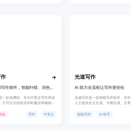
创作、论文写作、写作指导等。您可
智写作网页版、悟智小程序、悟智 Ap
形态进行使用。悟智写作免费注册，
用户享受更多高级功能和优质服务。
写作
光速写作
免费的AI写作插件，智能纠错、润色、改写，让你的中英文写作更准确地道！
AI 助力全流程让写作更轻松
是一款免费的、专为中英文写作而设
光速写作是一款智能写作软件，为学
，它可以为你提供实时建议和辅助，
人士提供全文生成、大纲生成、文章
本更为准确、流畅和地道。在你输入
写、扩写等多种功能。通过 AI 技术
itingo Pluggin将实时简化你的文
的需求自动生成文本，大幅提升写作
精选
写作
中英文
智能写作
AI 助手
供写作建议。让你在写作过程中不再
速写作支持跨平台云存储，多端同步
错误和表达恰当性，从而更加专注于
看，自动保存永不丢失。
Writingo Pluggin还拥有智能纠