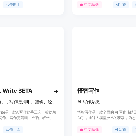
高学术写作效率，减轻写作负担。
进行文章创作，提供多种写作辅助功
写作助手
中文精选
AI写作
支持多人协作，能够自动进行文本校
润色，并提供自动配图功能。秘塔写
位是为用户提供高效、便捷的AI写作
 Write BETA
悟智写作
AI写作助手，写作更清晰、准确、轻松、无错误
AI 写作系统
 Write是一款AI写作助手工具，帮助您
悟智写作是一款全面的 AI 写作辅助
写作。写作更清晰、准确、轻松、无
助手，通过大模型技术的驱动，为您
用免费版！
的写作体验。它提供智能写作、智能
绘图等功能，帮助用户快速创作高质
写作工具
中文精选
AI 写作
内容。悟智写作适用于各类写作场景