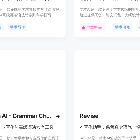
a AI是一款在线的学术和技术写作语法检
学术AI是一款专注于学术领域的智
从高级英语语法错误到科学拼写，
通过提供问答、论文润色、大纲设计
a都可以进行纠正。它提供3000多项语
帮助用户在学术研究和写作过程中提
优化写作风格、词汇、语法等方面，
质量。该产品利用先进的人工智能技
查
学术写作
中文精选
学术研究
学科领域。Trinka AI使用我们自己
户提供个性化的学术支持，包括但不
I技术进行语法纠正和建议，速度更
选题、文献综述、写作指导等。
性更高，比以往任何时候都纠正更多
Trinka AI - Grammar Checker Tool
Revise
专业写作的高级语法检查工具
a AI是一款针对学术和专业写作的在线语
Revise是一款由AI驱动的写作助手