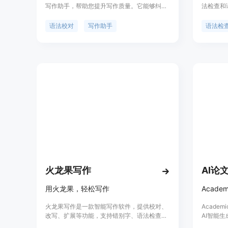
写作助手，帮助您提升写作质量。它能够纠正
法检查和
复杂的语法错误，并在词汇、语调和简洁性方
种复杂的
面增强您的写作。它特别设计用于学术和技术
畅。除了常
语法校对
写作助手
语法检
写作，找出其他工具所无法发现的学术写作中
能提供词
的错误。Chrome插件可以实时在您喜欢的网
让您的文章
站上进行纠正和增强您的帖子和消息，让您在
科领域提
任何地方都能安全、成功地写作。
作准确无误
作水平，
火龙果写作
AI论
用火龙果，轻松写作
火龙果写作是一款智能写作软件，提供校对、
Acade
改写、扩展等功能，支持错别字、语法检查、
AI智能
降重、知网、维普、万方等功能，适用于论
任务书等