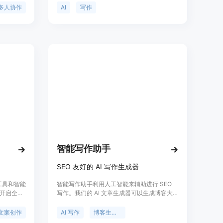
能，同时
论是文章、广告、产品介绍、邮件还是论文，
多人协作
AI
写作
对与改写
都可以通过AIWritingPal轻松地打造独特而引
作猫的定
人入胜的内容。
体验。
智能写作助手
SEO 友好的 AI 写作生成器
工具和智能
智能写作助手利用人工智能来辅助进行 SEO
开启全新
写作。我们的 AI 文章生成器可以生成博客大纲
对话、AI
/ 博客标题 / 博客引言 / 博客创意，扩展文章大
量的文本
纲，修改语言，改写或总结文本，生成摘要，
文案创作
AI 写作
博客生成器
，如文案
增强句子结构等功能。我们的 AI 写作生成器简