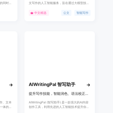
的同时，
文写作的人工智能服务，旨在通过大模型技术
品的主要
辅助用户快速生成各类公文材料。产品背景依
处修改，
托科大讯飞在智能语音和人工智能领域的深厚
中文精选
公文
智能写作
置文件以
积累，具有高效、保密、素材丰富等特点，适
重写的灵
用于政府机关、企事业单位等需要撰写公文的
se的AI
用户。
次数的增
费试用，
快地完成
位为提升
AIWritingPal 智写助手
提升写作技能，智能润色、语法校正、拼写检查
协作、文本
AIWritingPal (智写助手) 是一款强大的AI内容
一体的AI
创作工具，利用先进的人工智能技术提升你的
用户高效地
写作技能，优化语法、拼写和风格等方面。无