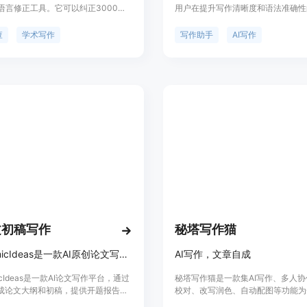
语言修正工具。它可以纠正3000多
用户在提升写作清晰度和语法准确性
语法错误，帮助您写作更加准确和流
保留其独特的写作风格和语气。该产
规的语法和拼写检查外，Trinka还
优点在于它能够让用户完全掌控每一
查
学术写作
写作助手
AI写作
汇、语气、句法等方面的优化建议，
通过自定义风格规则、个性化写作配
更具专业性。Trinka还根据不同学
及智能建议，实现从轻微润色到全面
供相关的修正建议，确保您的学术写
活编辑。与传统语法检查器不同，Revi
。通过Trinka，您可以轻松提升写
能够学习用户的写作偏好，随着使用
写出高质量的学术论文和专业文章。
加，其表现会越来越好。产品提供免
付费模式下的高级模型可帮助用户更
写作。它主要面向各类写作人群，定
写作质量和效率的专业工具。
文初稿写作
秘塔写作猫
AcademicIdeas是一款AI原创论文写作平台，提供免费千字大纲和5分钟生成3万字初稿，帮助提高论文写作效率。
AI写作，文章自成
micIdeas是一款AI论文写作平台，通过
秘塔写作猫是一款集AI写作、多人
生成论文大纲和初稿，提供开题报告、
校对、改写润色、自动配图等功能为
服务，重复率超过10%包退费。产品
Native内容创作平台。它能够帮助