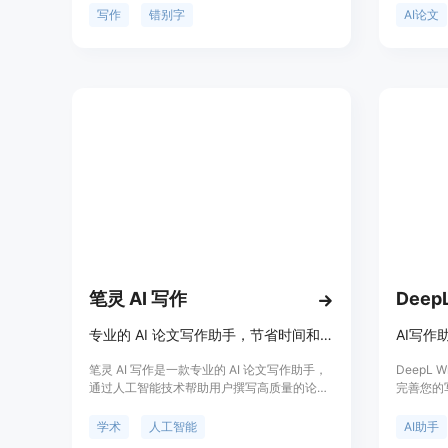
文、学术改写、写作机器人、微信公众平台、
定位于提
写作
错别字
AI论文
头条号、今日头条、知乎、编辑器、小编、写
稿、洗稿、码字、写文章、写小说等场景。火
龙果写作还提供多端自动备份同步、数据隐私
安全等功能，保障用户数据安全。火龙果写作
是生产力工具中的一员，旨在提高写作效率，
降低写作难度。
笔灵 AI 写作
DeepL
专业的 AI 论文写作助手，节省时间和精力。
笔灵 AI 写作是一款专业的 AI 论文写作助手，
DeepL
通过人工智能技术帮助用户撰写高质量的论
完善您的
文。其主要优点包括快速生成论文大纲、节省
错误。试
写作时间、提供各类论文模板和服务。产品定
学术
人工智能
AI助手
位于提高论文写作效率和质量，适用于学生、