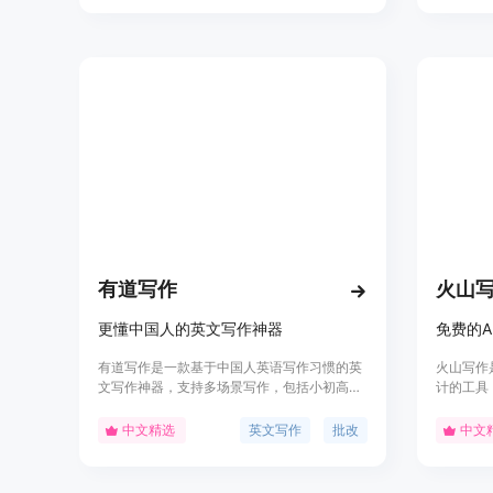
研究人员等写作需求。
有道写作
火山
更懂中国人的英文写作神器
有道写作是一款基于中国人英语写作习惯的英
火山写作
文写作神器，支持多场景写作，包括小初高、
计的工具
四六级、考研、雅思、托福、学术论文等多种
让你的文
写作类型。产品亮点包括权威的批改体系、准
文本时，Wr
中文精选
英文写作
批改
中文
确性、语言风格、多样性、清晰度、双语写
本，并提
作、句子润色、权威例句、有道AI翻译查词
担心用于
等。支持Web、macOS、Windows、iOS、
内容的创作。