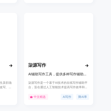
以通过悟
单易用，可定制化，生成高质量内容，价格实
p 等多个
惠。
付费会员
柒源写作
AI辅助写作工具，提供多种写作辅助功能。
生及职场
柒源写作是一个基于AI技术的在线写作辅助平
改写、续
台，旨在通过人工智能技术提高写作效率和质
，根据用户
量。它提供了包括AI对话、降重复率、一键生
效率。光
成文章、一键生成图表等多种功能，帮助用户
中文精选
AI写作
降AI率
编辑查
快速完成写作任务。产品背景信息显示，柒源
写作注重用户体验，提供免费试用和多种付费
服务，定位于帮助用户提升写作效率，降低写