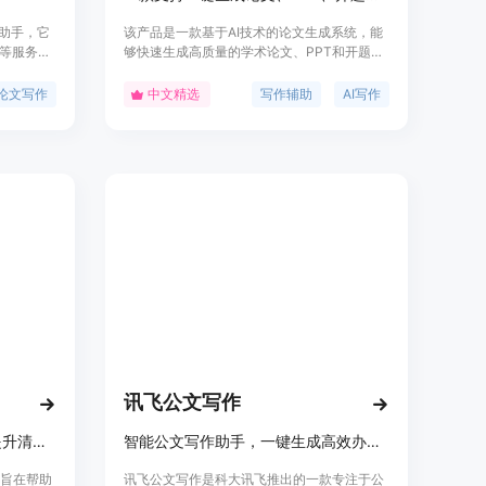
能助手，它
该产品是一款基于AI技术的论文生成系统，能
等服务，
够快速生成高质量的学术论文、PPT和开题报
高效率和
告，并支持AIGC降重功能。其主要优点包括高
术，为用
效生成、降重稳定、文献真实可查等。产品定
论文写作
中文精选
写作辅助
AI写作
限于论文
位为学术写作辅助工具，适用于高校学生、研
究人员和教育机构。
讯飞公文写作
AI写作助手，保留真实语气，提升清晰度与语法，可自由控制修改
智能公文写作助手，一键生成高效办公。
，旨在帮助
讯飞公文写作是科大讯飞推出的一款专注于公