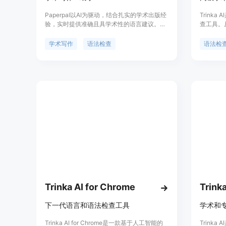
Paperpal以AI为驱动，结合扎实的学术出版经
Trink
验，实时提供准确且具学术性的语言建议。支
查工具。
持深度语言语法检查、用词与措辞建议、一致
Trink
性纠错等多种编辑选择，一键润色。提供多达
法检查，
学术写作
语法检查
语法检
八类自定义生成体裁，为拟写提纲、编写沟通
适用于各个
文书、提炼研究亮点提供思路。可按需以美式
专利的A
英语/英式英语编辑稿件，设置深度修改/基础
快、准确
修改，以达期刊语言要求。功能设计覆盖写
错误。
作、改稿、投稿等诸多步骤，结合期刊审核特
性与中文写作者习惯，提供语言与技术的双重
辅助。
Trinka AI for Chrome
下一代语言和语法检查工具
学术和
Trinka AI for Chrome是一款基于人工智能的
Trink