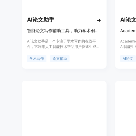
AI论文助手
AI论
智能论文写作辅助工具，助力学术创作。
AI论文助手是一个专注于学术写作的在线平
Acade
台，它利用人工智能技术帮助用户快速生成论
AI智能
文大纲和初稿，支持多种论文类型和学科领
任务书等
域。该产品通过简化论文写作流程，提高写作
定位于提
学术写作
论文辅助
AI论文
效率，降低学术写作的难度，特别适合需要撰
写毕业论文、期刊论文等学术文档的用户。产
品背景基于当前学术界对高效写作工具的需
求，定位于教育和学术研究领域，价格方面提
供了免费试用和付费服务。