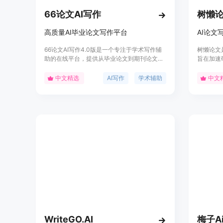
66论文AI写作
树懒
高质量AI毕业论文写作平台
66论文AI写作4.0版是一个专注于学术写作辅
树懒论文
助的在线平台，提供从毕业论文到期刊论文等
旨在加速
多种学术文档的AI辅助写作服务。该平台利用
通过从多
先进的人工智能技术，帮助用户快速生成论文
适的内容
中文精选
AI写作
学术辅助
中文
大纲、正文内容，同时支持多种学科和语言，
科、本科
确保写作的严谨性和规范性。平台还提供文献
背景信息
综述、摘要、致谢等模板，以及查重率控制服
IEEE、
务，满足学术写作的高标准需求。
数据库，
WriteGO.AI
梅子A