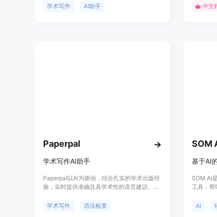
议、自动完成句子和段落、编辑和改进文本、
容。该产品具有以
学术写作
AI助手
中文
查找引用文献、检测抄袭等功能。Yomu AI还
即可生成
提供了如何避免AI检测器、使写作更加人性化
富,覆盖
的提示。Yomu AI已被全球的大学和学术实验
求。 3.
室所信赖，帮助学生和学者撰写论文、研究报
容专业严谨
告和申请书。
简单输入即可使用。
生、教师
写辅助,
Paperpal
SOM 
学术写作AI助手
基于AI
Paperpal以AI为驱动，结合扎实的学术出版经
SOM 
验，实时提供准确且具学术性的语言建议。支
工具，帮
持深度语言语法检查、用词与措辞建议、一致
持和建议
性纠错等多种编辑选择，一键润色。提供多达
题。SO
学术写作
语法检查
AI
八类自定义生成体裁，为拟写提纲、编写沟通
用户的论