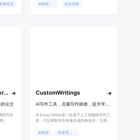
论文大纲
提升到一个新的水平！
学术论文
AI写作助手
论文写作
便捷，能
力。它主
学术论文
论文等多
是帮助用
证生成内
Textero AI Essay Writer Pro
CustomWritings
秀的论文
AI写作工具，克服写作困难，提升学术写作水平。
免费的写作
AI Essay Writer是一款基于人工智能的写作工
用
具，可以帮助学生快速生成结构良好、引用丰
可以快速生成
富的论文内容。它利用长期机器学习的方法，
平台支持
通过收集和分析高质量的学术论文样本，生成
AI写作
学术写作工具
全、提供
具有创意和新颖观点的论文。AI Essay Writer