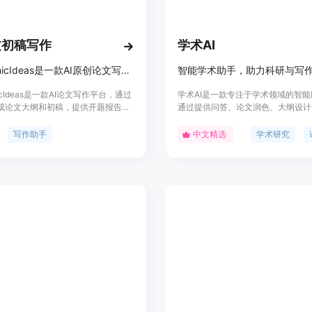
点击生成，获取 AI 创作的学术内容。
对生成的内容进行检查和修改，确保
下载或直接使用生成的文档和报告。
文初稿写作
学术AI
AcademicIdeas是一款AI原创论文写作平台，提供免费千字大纲和5分钟生成3万字初稿，帮助提高论文写作效率。
智能学术助手，助力科研与写
micIdeas是一款AI论文写作平台，通过
学术AI是一款专注于学术领域的智
生成论文大纲和初稿，提供开题报告、
通过提供问答、论文润色、大纲设计
服务，重复率超过10%包退费。产品
帮助用户在学术研究和写作过程中提
高学术写作效率，减轻写作负担。
质量。该产品利用先进的人工智能技
写作助手
中文精选
学术研究
户提供个性化的学术支持，包括但不
选题、文献综述、写作指导等。