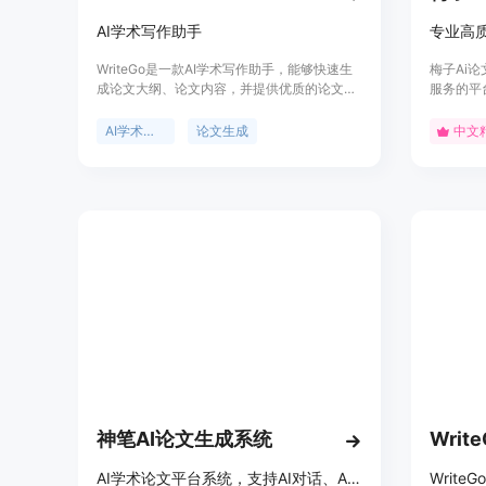
AI学术写作助手
专业高质
WriteGo是一款AI学术写作助手，能够快速生
梅子Ai论
成论文大纲、论文内容，并提供优质的论文写
服务的平
作工具。它可以帮助学生和教师在学术写作中
用最新的
提高效率，优化文章质量，加速研究进程。定
顺、逻辑
AI学术写作
论文生成
中文
价信息请访问官方网站获取。
术语。平
语、韩语
致谢模板
神笔AI论文生成系统
Writ
AI学术论文平台系统，支持AI对话、AI PPT、开题报告、期刊论文系统、论文PPT、AIGC降重等功能。