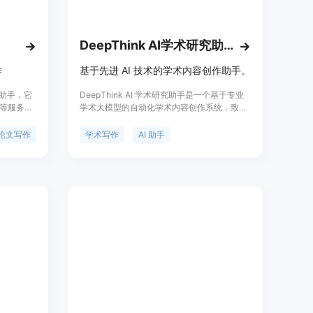
符合个人需求。
DeepThink AI学术研究助手
作
基于先进 AI 技术的学术内容创作助手。
能助手，它
DeepThink AI 学术研究助手是一个基于专业
等服务，
学术大模型的自动化学术内容创作系统，致力
高效率和
于为学术研究者提供高质量的写作、编辑和文
术，为用
献综述服务。该产品具备逻辑严谨、内容原创
论文写作
学术写作
AI 助手
限于论文
及端到端优化的特性，通过智能算法提高学术
写作的效率和准确性，帮助用户在 10-20 分钟
内完成复杂的学术论文和报告创作。产品定价
透明，支持先预览后付款，为用户提供安全可
靠的服务。