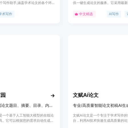
0个写作助手,涵盖学术论文的各个环
供一键生成论文的服务。它采用最新的
提纲、文献综述、方法与结果、介绍、
术，结合大量文献数据，生成高质量
辅助用户高效完成学术论文写作。其AI
同时支持用户自定义修改，确保论文
学术写作
中文精选
AI写作
动生成推荐框架,协助克服写作障碍,
和查重率低于15%。该平台以学生
要的重复改写。平台秉承学术界最佳
为主要目标群体，提供快速、便捷、
出符合学术标准的高质量学术论文。
文写作解决方案。
家园
文赋Ai论文
帮您生成论文题目、摘要、目录、内容的AI大模型
是一个基于人工智能大模型的在线论
文赋Ai论文是一个专注于学术写作的
具。它可以根据您的需求自动生成高
台，利用AI技术快速生成高质量的
文题目、摘要、目录以及论文正文内
它能够根据用户选择的论文类型、字