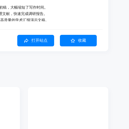
成论文初稿，大幅缩短了写作时间。
整理文献，快速完成调研报告。
松制作高质量的学术汇报演示文稿。
打开站点
收藏
士级别的论文初稿创作，提供灵活的论文结构和深度内容。
帮助用户理解复杂学术领域，精准选题。
的开题报告，为研究奠定基础。
I 检测率，实现多种模式的文本改写。
述，精确标注引用来源。
写及投稿要求。
汇报和课题答辩 PPT。
，生成结构化报告，支持复习和考试需求。
文献综述。