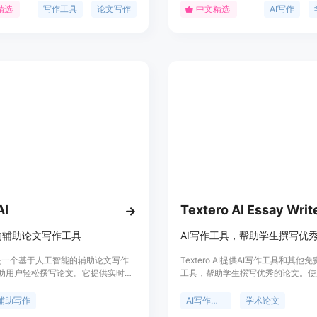
下优势： 1. 高效便捷,5分钟
及指定的模型，生成符合学术规范的
精选
写作工具
论文写作
中文精选
AI写作
数万字的原创论文内容。 2. 主题丰
和内容。该平台的主要优点是高效、
多个学科领域,满足不同研究方向的需
够大大节省用户撰写论文的时间和精
 智能优化,融合了大量优质学术资源,内
要面向学生、研究人员以及需要撰写
。 4. 操作简单,无需编程基础,只需
的各类人群，提供从毕业论文到职称
 该产品主要面向高校学
种类型的论文生成服务。平台的定位
和科研人员,为他们提供高效的论文撰
户快速完成论文初稿的撰写，同时保
节省大量时间精力。
容的质量和原创性。
AI
的辅助论文写作工具
AI写作工具，帮助学生撰写优
AI是一个基于人工智能的辅助论文写作
Textero AI提供AI写作工具和其他
助用户轻松撰写论文。它提供实时支
工具，帮助学生撰写优秀的论文。使
，帮助用户在论文撰写过程中解决问
Textero AI的AI Essay Writer，
M AI还具有智能聊天功能，可以作为
学术论文的草稿，节省时间。我们的
辅助写作
AI写作工具
学术论文
文伴侣，提供轻松愉快的论文写作体
定制化文本、防止抄袭、保护数据安