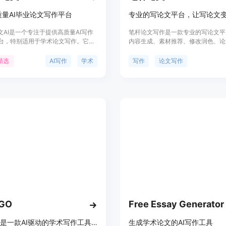
量AI毕业论文写作平台
文AI是一个专注于提供高质量AI写作
笔杆论文写作是一款专业的写论文平
台，特别适用于学术论文写作。它利
内容生成、素材推荐、修改润色、论
学术大模型技术，生成内容语句通
审核校对、智能降重、多语言翻译等
连贯，并能准确使用学术风格和专业
论文工具。它通过数十亿学术文献为 A
精选
AI写作
学术
写作
论文写作
台支持多种语言写作，包括中文、英
实现自主创作，快速高效，保证原创
和日语，同时提供文献综述、摘要、
时，提供沉浸式论文写作、写作模板
等增值服务。
纲推荐、写作思路推荐、论文查重等
文服务，满足写论文当中的所有需求
eGO
Free Essay Generator
WriteGo是一款AI驱动的学术写作工具，旨在提供卓越的学术写作体验，帮助简化论文流程，提高文章质量，加速学术研究。
生成学术论文的AI写作工具