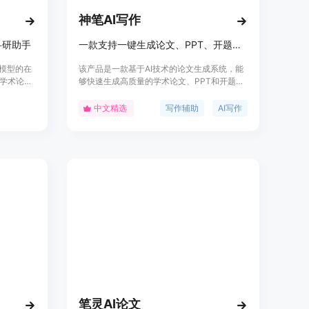
神笔AI写作
科研助手
一款支持一键生成论文、PPT、开题报告的AI系统，具备AIGC降重功能，适合学术写作。
言模型的在
该产品是一款基于AI技术的论文生成系统，能
学术论
够快速生成高质量的学术论文、PPT和开题报
Thought
告，并支持AIGC降重功能。其主要优点包括高
一致且逻辑
效生成、降重稳定、文献真实可查等。产品定
中文精选
写作辅助
AI写作
生成、低
位为学术写作辅助工具，适用于高校学生、研
定位为科
究人员和教育机构。
节省时
笔灵AI论文