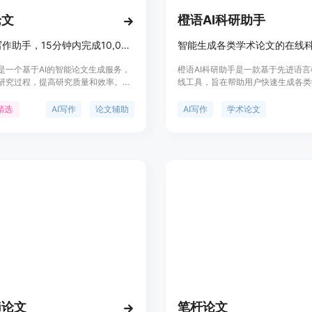
论文
橙语AI科研助手
AI论文写作助手，15分钟内完成10,000字论文。
智能生成各类学术论文的在线
是一个基于AI的智能论文生成服务，
橙语AI科研助手是一款基于先进语
研究过程，提高研究质量和效率。它
线工具，旨在帮助用户快速生成各类
种语言的权威期刊论文中智能选择合
文。该工具采用Multimodal+Global 
，生成高质量的论文初稿，支持专
Chain语言模型，能够生成连贯、
精选
AI写作
论文辅助
AI写作
学术论文
、研究生不同学术水平的需求。产品
性强的长文本。其主要优点包括高效
显示，树懒论文的生成系统涵盖了
重复率和广泛的学术领域覆盖。产品
JMIR、MDPI、AAAS等全球顶级期刊
研人员和学生的辅助工具，帮助他们
确保内容的专业和前沿。
间，提高论文写作效率。
i论文
笔杆论文