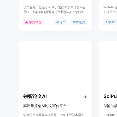
该产品是一款基于PHP开发的AI学术论文平台
Write
系统，结合自研微调开源大模型与DeepSeek
AI技术
深度融合双模型技术，能够一键生成学术论文
更加高效
大纲、自动生成4万字论文，并支持论文长度
写作过程
中文精选
AI写作
学术论文
AI学术写
自定义。其独创的'三维智能解析系统'可自动
Write
构建学术框架，确保论文逻辑严密、查重预检
现卓越成
达标。产品主要面向学生群体，尤其是需要撰
写学术论文的学子，帮助他们高效完成论文写
作，减轻学术负担。价格为3288元，定位为学
术写作辅助工具。
锐智论文AI
SciP
高质量原创AI论文写作平台
AI辅助
锐智论文AI写作4.0版是一个专注于学术写作
SciPu