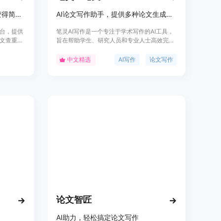
专业的写论文平台，让写论文变得简单高效
AI论文写作助手，提供多种论文生成、降重、降AIGC痕迹等服务
台，提供
笔灵AI写作是一个专注于学术写作的AI工具，
文查重、
旨在帮助学生、研究人员和专业人士高效完成
全流程写
各类论文写作任务。它利用先进的AI技术，能
I 赋能，
够快速生成论文大纲、初稿，并提供降重和降
中文精选
AI写作
论文写作
度。同
AIGC痕迹等服务，确保论文符合学术规范。该
、智能提
平台的主要优点是高效、便捷，能够显著节省
丰富的论
时间和精力。它适用于不同学历层次和专业领
。
域，无论是毕业论文、课程论文还是职称论
文，都能提供有力支持。平台采用阿里云技
术，确保用户数据隐私安全。
论文智匠
AI助力，轻松搞定论文写作