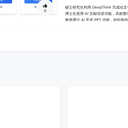
硕士研究生利用 DeepThink 完
0
博士生使用 AI 文献综述功能，高效
教师通过 AI 学术 PPT 功能，轻
产品特色：
AI 论文写作：支持本科、硕士及博
AI 学术图谱：通过可视化知识图谱
AI 开题报告生成：快速生成高质量
AI 改写润色：智能改写文章，降低 A
AI 文献综述：自动生成高质量文献综
AI 期刊写作：满足中英文期刊论文撰
AI 学术 PPT：自动创作高质量的学术
AI 知识精讲：智能提取关键知识点
使用教程：
访问 DeepThink 官方网站。
注册并登录账户。
选择所需的功能模块，如论文写作或
按照提示输入相关信息或上传文档。