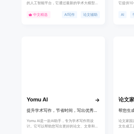
的人工智能平台，它通过最新的学术大模型技
它提供1
术，为用户提供高质量、原创性的论文写作服
节,包括
务。该平台支持多种学科和论文类型，包括毕
结论等,
中文精选
AI写作
论文辅助
AI
业论文、开题报告、文献综述等，覆盖从专科
算法能自
到研究生的各个学历层次。它还提供了一系列
减少不必
辅助功能，如文献检索、查重率控制、图表和
实践,输
代码插入等，以满足不同用户的需求。平台注
重用户隐私和数据安全，采用阿里云加密技术
保护用户论文隐私。
Yomu AI
论文
提升学术写作，节省时间，写出优秀论文与文章
Yomu AI是一款AI助手，专为学术写作而设
论文家园
计。它可以帮助您写出更好的论文、文章和学
文生成工
术作品。使用Yomu AI，您可以获得写作建
质量的论