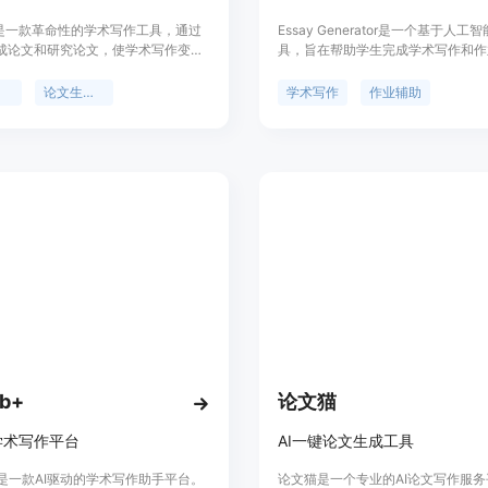
Go是一款革命性的学术写作工具，通过
Essay Generator是一个基于人工
生成论文和研究论文，使学术写作变得
具，旨在帮助学生完成学术写作和作
。它可以帮助学生和学者简化论文的
数据库能够根据少量的指令细节生成
，提高论文质量，加速学术研究。
文。该工具具有自动写作、提供写作
作
论文生成器
学术写作
作业辅助
Go提供智能写作工具，旨在在学术界实
正语法错误等功能。Essay Generat
果。
了一些示例论文供用户参考。
ub+
论文猫
学术写作平台
AI一键论文生成工具
b+是一款AI驱动的学术写作助手平台。
论文猫是一个专业的AI论文写作服