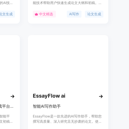
AI技
能技术帮助用户快速生成论文大纲和初稿。该
的论文，
平台支持多种论文类型，包括毕业论文、期刊
的原创性
论文和开题报告等，覆盖多个学科领域。快鸭
论文生成
中文精选
AI写作
论文生成
和研究人员
论文的主要优点在于高效率和便捷性，能够大
经济的论
幅缩短论文写作时间，提高写作效率。产品背
景信息显示，该平台已累计生成86900+篇论
文，今日已生成218篇，显示出较高的用户活
跃度和市场需求。价格方面，快鸭论文提供不
同层次的服务，包括基础的论文生成和附加服
务如查重报告、开题报告等，价格从9.90元到
99.90元不等，定位于为广大学生和研究人员
提供便捷的论文写作辅助工具。
EssayFlow ai
专业/高质量智能论文初稿AI生成平台，提供多种论文类型生成及指导服务。
智能AI写作助手
智能平
EssayFlow是一款先进的AI写作助手，帮助您
论文初稿。
撰写高质量、深入研究且无抄袭的论文。使用
数要求以
我们的免费EssayFlow写作助手，将您的论文