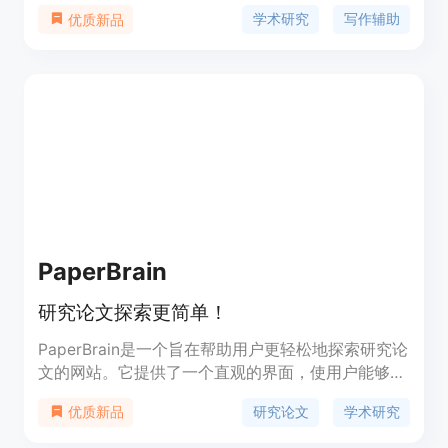
的GPT-4o技术，为用户提供深度、详尽且高度详细
学术研究
写作辅助
优质新品
的写作体验。用户可以添加自己的参考文献列表，以
定制化研究需求。此外，平台还提供全文翻译服务，
支持超过100种语言，无需额外费用。RikiGPT 2.0旨
在简化学术写作过程，提高研究效率，是学术人员和
学生的理想工具。
PaperBrain
研究论文探索更简单！
PaperBrain是一个旨在帮助用户更轻松地探索研究论
文的网站。它提供了一个直观的界面，使用户能够快
速搜索、浏览和筛选论文。PaperBrain还提供了一些
研究论文
学术研究
优质新品
高级功能，如基于关键词的推荐、文献引用分析等。
用户可以根据自己的需求，使用PaperBrain来发现新