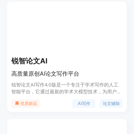
问答等，大幅减少研究过程中的重复劳动，使研究者
能够专注于创新和深度思考。
锐智论文AI
高质量原创AI论文写作平台
锐智论文AI写作4.0版是一个专注于学术写作的人工
智能平台，它通过最新的学术大模型技术，为用户提
供高质量、原创性的论文写作服务。该平台支持多种
AI写作
论文辅助
优质新品
学科和论文类型，包括毕业论文、开题报告、文献综
述等，覆盖从专科到研究生的各个学历层次。它还提
供了一系列辅助功能，如文献检索、查重率控制、图
表和代码插入等，以满足不同用户的需求。平台注重
用户隐私和数据安全，采用阿里云加密技术保护用户