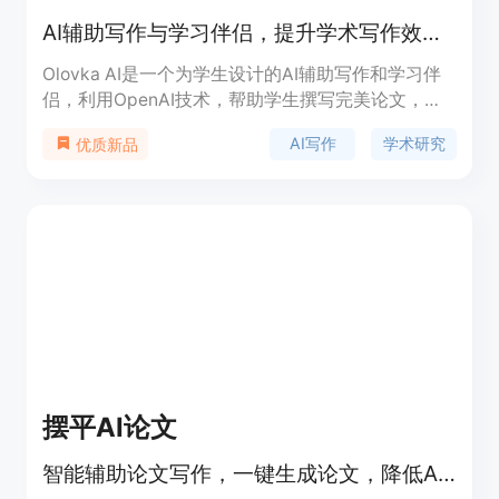
AI辅助写作与学习伴侣，提升学术写作效率。
Olovka AI是一个为学生设计的AI辅助写作和学习伴
侣，利用OpenAI技术，帮助学生撰写完美论文，进
行详细研究，并将论文转化为互动测验，以实现更
AI写作
学术研究
优质新品
快、更主动的学习。它通过生成性AI提供针对性建
议，引导学生完成每个写作阶段，同时使用先进的文
本编辑器，可以在不牺牲质量的情况下，将写作速度
提高10倍。Olovka与世界顶尖大学的学生共同开
发，旨在帮助学生提升写作技能，而不被视为学术机
构的问题。
摆平AI论文
智能辅助论文写作，一键生成论文，降低AI痕迹。