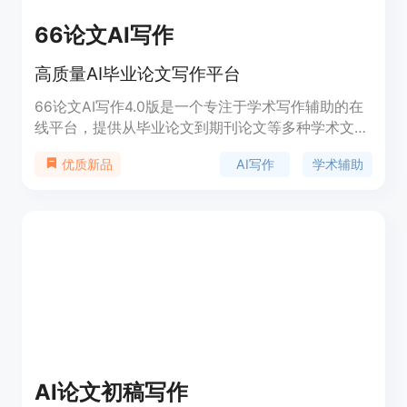
66论文AI写作
高质量AI毕业论文写作平台
66论文AI写作4.0版是一个专注于学术写作辅助的在
线平台，提供从毕业论文到期刊论文等多种学术文档
的AI辅助写作服务。该平台利用先进的人工智能技
AI写作
学术辅助
优质新品
术，帮助用户快速生成论文大纲、正文内容，同时支
持多种学科和语言，确保写作的严谨性和规范性。平
台还提供文献综述、摘要、致谢等模板，以及查重率
控制服务，满足学术写作的高标准需求。
AI论文初稿写作