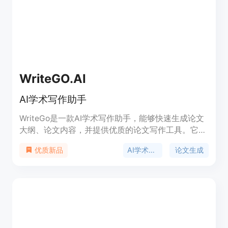
WriteGO.AI
AI学术写作助手
WriteGo是一款AI学术写作助手，能够快速生成论文
大纲、论文内容，并提供优质的论文写作工具。它可
以帮助学生和教师在学术写作中提高效率，优化文章
AI学术写作
论文生成
优质新品
质量，加速研究进程。定价信息请访问官方网站获
取。