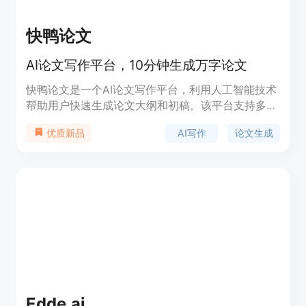
快鸭论文
AI论文写作平台，10分钟生成万字论文
快鸭论文是一个AI论文写作平台，利用人工智能技术
帮助用户快速生成论文大纲和初稿。该平台支持多种
论文类型，包括毕业论文、期刊论文和开题报告等，
AI写作
论文生成
优质新品
覆盖多个学科领域。快鸭论文的主要优点在于高效率
和便捷性，能够大幅缩短论文写作时间，提高写作效
率。产品背景信息显示，该平台已累计生成
86900+篇论文，今日已生成218篇，显示出较高的
用户活跃度和市场需求。价格方面，快鸭论文提供不
同层次的服务，包括基础的论文生成和附加服务如查
重报告、开题报告等，价格从9.90元到99.90元不
等，定位于为广大学生和研究人员提供便捷的论文写
作辅助工具。
Edde.ai