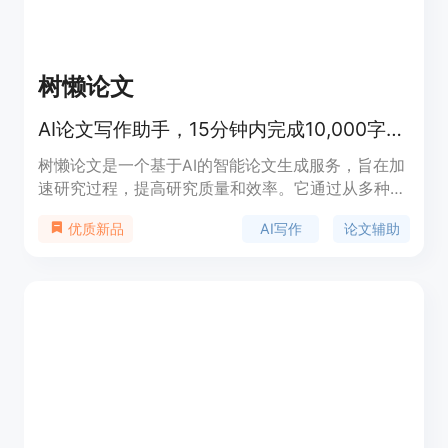
树懒论文
AI论文写作助手，15分钟内完成10,000字论文。
树懒论文是一个基于AI的智能论文生成服务，旨在加
速研究过程，提高研究质量和效率。它通过从多种语
言的权威期刊论文中智能选择合适的内容，生成高质
AI写作
论文辅助
优质新品
量的论文初稿，支持专科、本科、研究生不同学术水
平的需求。产品背景信息显示，树懒论文的生成系统
涵盖了IEEE、JMIR、MDPI、AAAS等全球顶级期刊
数据库，确保内容的专业和前沿。