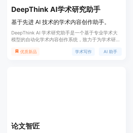
DeepThink AI学术研究助手
基于先进 AI 技术的学术内容创作助手。
DeepThink AI 学术研究助手是一个基于专业学术大
模型的自动化学术内容创作系统，致力于为学术研究
者提供高质量的写作、编辑和文献综述服务。该产品
学术写作
AI 助手
优质新品
具备逻辑严谨、内容原创及端到端优化的特性，通过
智能算法提高学术写作的效率和准确性，帮助用户在
10-20 分钟内完成复杂的学术论文和报告创作。产品
定价透明，支持先预览后付款，为用户提供安全可靠
的服务。
论文智匠