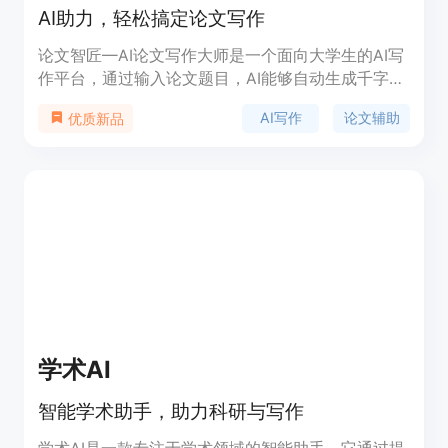
AI助力，轻松搞定论文写作
论文智匠—AI论文写作大师是一个面向大学生的AI写
作平台，通过输入论文题目，AI能够自动生成千字大
纲，编辑大纲后，进一步生成论文初稿以及全文。该
AI写作
论文辅助
优质新品
平台支持多种论文类型，包括毕业论文、期刊论文
等，覆盖了广泛的学科领域，如哲学、经济学、法学
等。它通过降低AI查重率，帮助用户快速完成论文写
作，提高写作效率，同时确保论文的原创性。
学术AI
智能学术助手，助力科研与写作