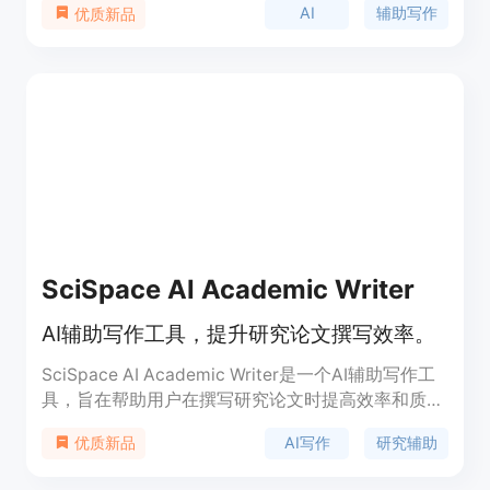
AI
辅助写作
优质新品
智能聊天功能，可以作为用户的论文伴侣，提供轻松
愉快的论文写作体验。
SciSpace AI Academic Writer
AI辅助写作工具，提升研究论文撰写效率。
SciSpace AI Academic Writer是一个AI辅助写作工
具，旨在帮助用户在撰写研究论文时提高效率和质
量。它通过提供自动引用、思想自动完成、笔记保存
AI写作
研究辅助
优质新品
和无损失格式导出等功能，使研究写作变得更加便
捷。SciSpace是该产品的技术支持方，它通过AI技