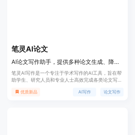
笔灵AI论文
AI论文写作助手，提供多种论文生成、降重、降AIGC痕迹等服务
笔灵AI写作是一个专注于学术写作的AI工具，旨在帮
助学生、研究人员和专业人士高效完成各类论文写作
任务。它利用先进的AI技术，能够快速生成论文大
AI写作
论文写作
优质新品
纲、初稿，并提供降重和降AIGC痕迹等服务，确保
论文符合学术规范。该平台的主要优点是高效、便
捷，能够显著节省时间和精力。它适用于不同学历层
次和专业领域，无论是毕业论文、课程论文还是职称
论文，都能提供有力支持。平台采用阿里云技术，确
保用户数据隐私安全。