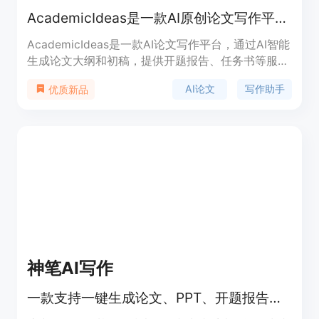
AcademicIdeas是一款AI原创论文写作平台，提供免费千字大纲和5分钟生成3万字初稿，帮助提高论文写作效率。
AcademicIdeas是一款AI论文写作平台，通过AI智能
生成论文大纲和初稿，提供开题报告、任务书等服
务，重复率超过10%包退费。产品定位于提高学术写
AI论文
写作助手
优质新品
作效率，减轻写作负担。
神笔AI写作
一款支持一键生成论文、PPT、开题报告的AI系统，具备AIGC降重功能，适合学术写作。