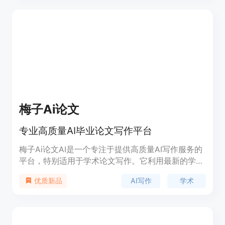
的研究领域、跟踪最新的研究进展、整理文献资料
等。
梅子Ai论文
专业高质量AI毕业论文写作平台
梅子Ai论文AI是一个专注于提供高质量AI写作服务的
平台，特别适用于学术论文写作。它利用最新的学术
大模型技术，生成内容语句通顺、逻辑连贯，并能准
AI写作
学术
优质新品
确使用学术风格和专业术语。平台支持多种语言写
作，包括中文、英语、韩语和日语，同时提供文献综
述、摘要、致谢模板等增值服务。