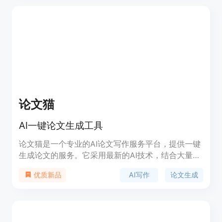
术简化和解释学术论文中的复杂文本，帮助用户更好
地理解和撰写研究内容。
论文猫
AI一键论文生成工具
论文猫是一个专业的AI论文写作服务平台，提供一键
生成论文的服务。它采用最新的AI技术，结合大量文
献数据，生成高质量的论文，同时支持用户自定义修
AI写作
论文生成
优质新品
改，确保论文的原创性和查重率低于15%。该平台以
学生和研究人员为主要目标群体，提供快速、便捷、
经济的论文写作解决方案。