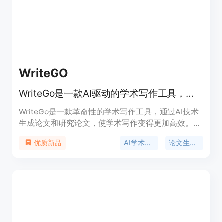
论文隐私。
WriteGO
WriteGo是一款AI驱动的学术写作工具，旨在提供卓越的学术写作体验，帮助简化论文流程，提高文章质量，加速学术研究。
WriteGo是一款革命性的学术写作工具，通过AI技术
生成论文和研究论文，使学术写作变得更加高效。它
可以帮助学生和学者简化论文的写作过程，提高论文
AI学术写作
论文生成器
优质新品
质量，加速学术研究。WriteGo提供智能写作工具，
旨在在学术界实现卓越成果。