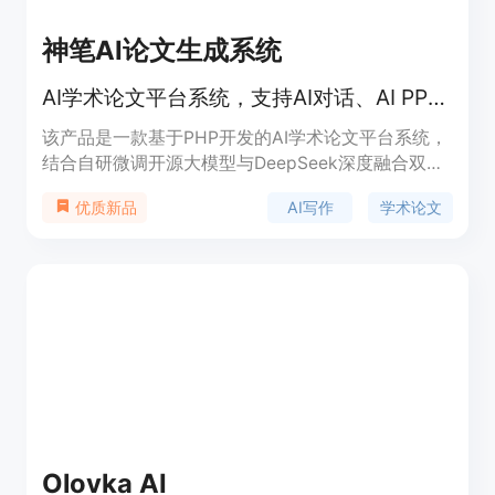
神笔AI论文生成系统
AI学术论文平台系统，支持AI对话、AI PPT、开题报告、期刊论文系统、论文PPT、AIGC降重等功能。
该产品是一款基于PHP开发的AI学术论文平台系统，
结合自研微调开源大模型与DeepSeek深度融合双模
型技术，能够一键生成学术论文大纲、自动生成4万
AI写作
学术论文
优质新品
字论文，并支持论文长度自定义。其独创的'三维智能
解析系统'可自动构建学术框架，确保论文逻辑严密、
查重预检达标。产品主要面向学生群体，尤其是需要
撰写学术论文的学子，帮助他们高效完成论文写作，
减轻学术负担。价格为3288元，定位为学术写作辅
助工具。
Olovka AI