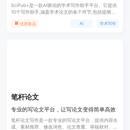
SciPub+是一款AI驱动的学术写作助手平台。它提供
10个写作助手,涵盖学术论文的各个环节,包括提纲、
文献综述、方法与结果、介绍、结论等,辅助用户高
AI
学术写作
优质新品
效完成学术论文写作。其AI算法能自动生成推荐框架,
协助克服写作障碍,减少不必要的重复改写。平台秉
承学术界最佳实践,输出符合学术标准的高质量学术
论文。
笔杆论文
专业的写论文平台，让写论文变得简单高效
笔杆论文写作是一款专业的写论文平台，提供内容生
成、素材推荐、修改润色、论文查重、审核校对、智