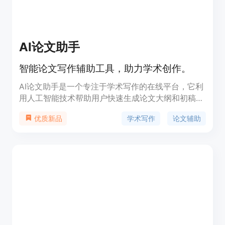
AI论文助手
智能论文写作辅助工具，助力学术创作。
AI论文助手是一个专注于学术写作的在线平台，它利
用人工智能技术帮助用户快速生成论文大纲和初稿，
支持多种论文类型和学科领域。该产品通过简化论文
学术写作
论文辅助
优质新品
写作流程，提高写作效率，降低学术写作的难度，特
别适合需要撰写毕业论文、期刊论文等学术文档的用
户。产品背景基于当前学术界对高效写作工具的需
求，定位于教育和学术研究领域，价格方面提供了免
费试用和付费服务。