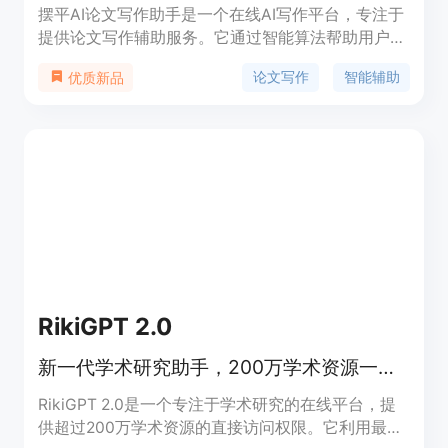
摆平AI论文写作助手是一个在线AI写作平台，专注于
提供论文写作辅助服务。它通过智能算法帮助用户快
速生成论文草稿，降低AI生成内容的明显痕迹，提升
论文写作
智能辅助
优质新品
文章原创性。该产品适用于学生、教师及需要撰写论
文的专业人士，具有操作简便、生成速度快、成本效
益高等特点。
RikiGPT 2.0
新一代学术研究助手，200万学术资源一键访问。
RikiGPT 2.0是一个专注于学术研究的在线平台，提
供超过200万学术资源的直接访问权限。它利用最新