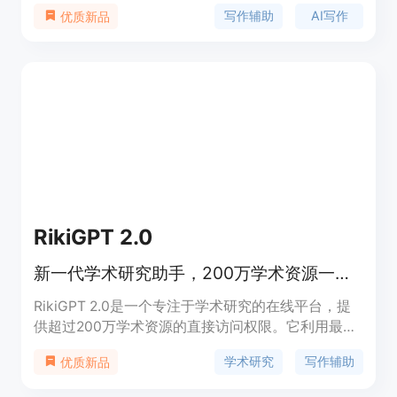
AIGC降重功能。其主要优点包括高效生成、降重稳
写作辅助
AI写作
优质新品
定、文献真实可查等。产品定位为学术写作辅助工
具，适用于高校学生、研究人员和教育机构。
RikiGPT 2.0
新一代学术研究助手，200万学术资源一键访问。
RikiGPT 2.0是一个专注于学术研究的在线平台，提
供超过200万学术资源的直接访问权限。它利用最新
的GPT-4o技术，为用户提供深度、详尽且高度详细
学术研究
写作辅助
优质新品
的写作体验。用户可以添加自己的参考文献列表，以
定制化研究需求。此外，平台还提供全文翻译服务，