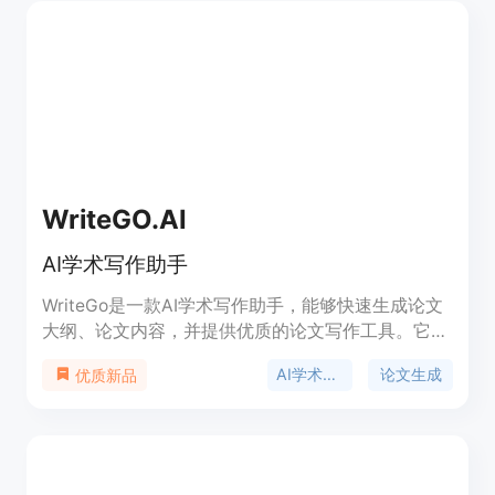
WriteGO.AI
AI学术写作助手
WriteGo是一款AI学术写作助手，能够快速生成论文
大纲、论文内容，并提供优质的论文写作工具。它可
以帮助学生和教师在学术写作中提高效率，优化文章
AI学术写作
论文生成
优质新品
质量，加速研究进程。定价信息请访问官方网站获
取。