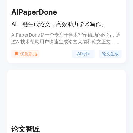
AIPaperDone
AI一键生成论文，高效助力学术写作。
AIPaperDone是一个专注于学术写作辅助的网站，通
过AI技术帮助用户快速生成论文大纲和论文正文，支
持不同学术级别的论文生成需求。该产品利用先进的
AI写作
论文生成
优质新品
人工智能算法，提供真实参考文献引用、文献综述、
中英文摘要等服务，确保论文质量，降低查重率，是
学术写作的强大助手。
论文智匠