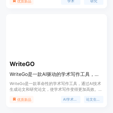
学术
研究
优质新品
信息丰富，定位于提升学术研究效率。
WriteGO
WriteGo是一款AI驱动的学术写作工具，旨在提供卓越的学术写作体验，帮助简化论文流程，提高文章质量，加速学术研究。
WriteGo是一款革命性的学术写作工具，通过AI技术
生成论文和研究论文，使学术写作变得更加高效。它
可以帮助学生和学者简化论文的写作过程，提高论文
AI学术写作
论文生成器
优质新品
质量，加速学术研究。WriteGo提供智能写作工具，
旨在在学术界实现卓越成果。