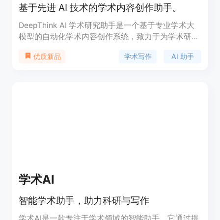
基于先进 AI 技术的学术内容创作助手。
DeepThink AI 学术研究助手是一个基于专业学术大
模型的自动化学术内容创作系统，致力于为学术研究
者提供高质量的写作、编辑和文献综述服务。该产品
学术写作
AI 助手
优质新品
具备逻辑严谨、内容原创及端到端优化的特性，通过
智能算法提高学术写作的效率和准确性，帮助用户在
10-20 分钟内完成复杂的学术论文和报告创作。产品
定价透明，支持先预览后付款，为用户提供安全可靠
的服务。
学术AI
智能学术助手，助力科研与写作
学术AI是一款专注于学术领域的智能助手，它通过提