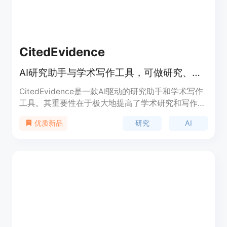
CitedEvidence
AI研究助手与学术写作工具，可做研究、生成报告、分析数据并提供引用
CitedEvidence是一款AI驱动的研究助手和学术写作
工具。其重要性在于极大地提高了学术研究和写作的
效率，节省了大量时间和精力。主要优点包括能够进
研究
AI
优质新品
行全面的研究、生成专业的学术报告、准确分析数据
以及提供来自学术来源的引用。产品背景方面，它由
Videmak Inc开发，定位为帮助学术人士、科研人员
和学生更高效地完成研究和写作任务。关于价格，文
档未提及，推测可能有免费试用或付费模式。