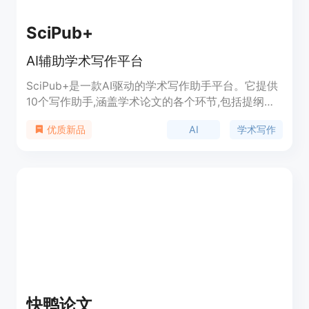
SciPub+
AI辅助学术写作平台
SciPub+是一款AI驱动的学术写作助手平台。它提供
10个写作助手,涵盖学术论文的各个环节,包括提纲、
文献综述、方法与结果、介绍、结论等,辅助用户高
AI
学术写作
优质新品
效完成学术论文写作。其AI算法能自动生成推荐框架,
协助克服写作障碍,减少不必要的重复改写。平台秉
承学术界最佳实践,输出符合学术标准的高质量学术
论文。
快鸭论文