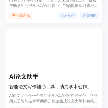
Essay Generator是一个基于人工智能的工具，旨在
帮助学生完成学术写作和作业。它的数据库能够根据
少量的指令细节生成完整的论文。该工具具有自动写
学术写作
作业辅助
优质新品
作、提供写作建议和纠正语法错误等功能。Essay
Generator还提供了一些示例论文供用户参考。
AI论文助手
智能论文写作辅助工具，助力学术创作。
AI论文助手是一个专注于学术写作的在线平台，它利
用人工智能技术帮助用户快速生成论文大纲和初稿，
支持多种论文类型和学科领域。该产品通过简化论文