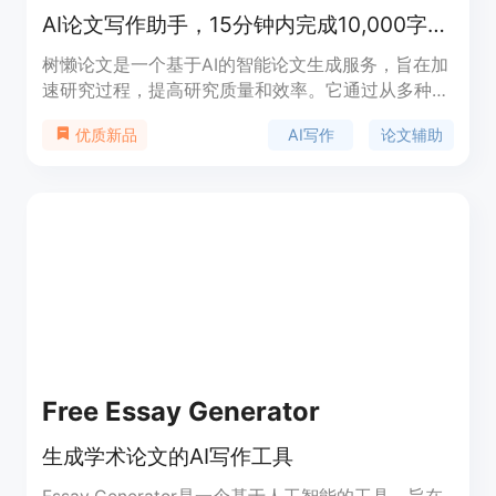
AI论文写作助手，15分钟内完成10,000字论文。
树懒论文是一个基于AI的智能论文生成服务，旨在加
速研究过程，提高研究质量和效率。它通过从多种语
言的权威期刊论文中智能选择合适的内容，生成高质
AI写作
论文辅助
优质新品
量的论文初稿，支持专科、本科、研究生不同学术水
平的需求。产品背景信息显示，树懒论文的生成系统
涵盖了IEEE、JMIR、MDPI、AAAS等全球顶级期刊
数据库，确保内容的专业和前沿。
Free Essay Generator
生成学术论文的AI写作工具