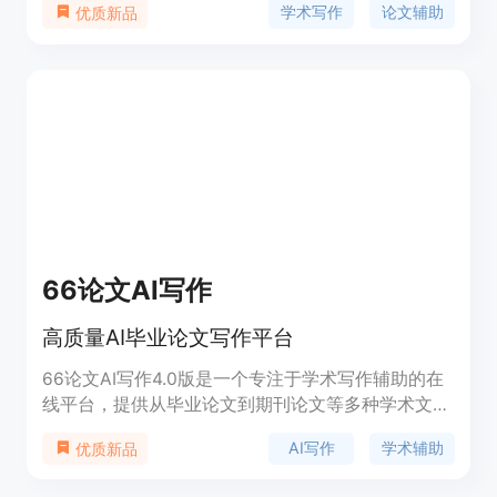
学术写作
论文辅助
优质新品
写作流程，提高写作效率，降低学术写作的难度，特
别适合需要撰写毕业论文、期刊论文等学术文档的用
户。产品背景基于当前学术界对高效写作工具的需
求，定位于教育和学术研究领域，价格方面提供了免
费试用和付费服务。
66论文AI写作
高质量AI毕业论文写作平台
66论文AI写作4.0版是一个专注于学术写作辅助的在
线平台，提供从毕业论文到期刊论文等多种学术文档
的AI辅助写作服务。该平台利用先进的人工智能技
AI写作
学术辅助
优质新品
术，帮助用户快速生成论文大纲、正文内容，同时支
持多种学科和语言，确保写作的严谨性和规范性。平