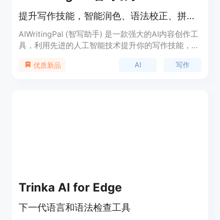
提升写作技能，智能润色、语法校正、拼写检查
AIWritingPal (智写助手) 是一款强大的AI内容创作工
具，利用先进的人工智能技术提升你的写作技能，优
化语法、拼写和风格等方面。无论是文章、广告、产
AI
写作
优质新品
品介绍、邮件还是论文，都可以通过AIWritingPal轻
松地打造独特而引人入胜的内容。
Trinka AI for Edge
下一代语言和语法检查工具