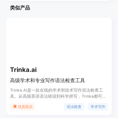
类似产品
Trinka.ai
高级学术和专业写作语法检查工具
Trinka AI是一款在线的学术和技术写作语法检查工
具。从高级英语语法错误到科学拼写，Trinka都可以
进行纠正。它提供3000多项语法检查，优化写作风
语法检查
学术写作
优质新品
格、词汇、语法等方面，适用于各个学科领域。
Trinka AI使用我们自己专利的AI技术进行语法纠正和