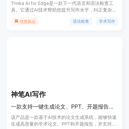
Trinka AI for Edge是一款下一代语言和语法检查工
具。它通过AI技术帮助您提升写作水平，纠正复杂的
语法错误，并在词汇、语气和简洁性方面对您的写作
语法检查
学术写作
优质新品
进行增强。它特别针对学术和技术写作设计，能够发
现其他工具无法发现的学术写作中的错误。Trinka AI
for Edge可以在您常用的网站和应用程序上实时纠正
和增强您的文字。它完全安全、免费使用，您的数据
会被加密处理，并且不会与任何第三方共享。
神笔AI写作
一款支持一键生成论文、PPT、开题报告的AI系统，具备AIGC降重功能，适合学术写作。
该产品是一款基于AI技术的论文生成系统，能够快速
生成高质量的学术论文、PPT和开题报告，并支持