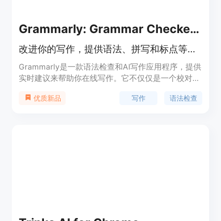
Grammarly: Grammar Checker and AI Writing App
改进你的写作，提供语法、拼写和标点等方面的建议
Grammarly是一款语法检查和AI写作应用程序，提供
实时建议来帮助你在线写作。它不仅仅是一个校对工
具，还可以帮助你自信地写作，找到最佳表达方式，
写作
语法检查
优质新品
并轻松地传达你的思想。Grammarly的生成AI功能使
你能够根据需求生成上下文相关的草稿、想法、回复
等。