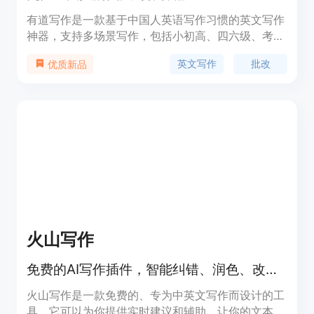
有道写作是一款基于中国人英语写作习惯的英文写作
神器，支持多场景写作，包括小初高、四六级、考
研、雅思、托福、学术论文等多种写作类型。产品亮
英文写作
批改
优质新品
点包括权威的批改体系、准确性、语言风格、多样
性、清晰度、双语写作、句子润色、权威例句、有道
AI翻译查词等。支持Web、macOS、Windows、
iOS、Android多端互联，流畅写作。同时，有道写
作还提供浏览器扩展和Word插件等多种使用方式。
火山写作
免费的AI写作插件，智能纠错、润色、改写，让你的中英文写作更准确地道！
火山写作是一款免费的、专为中英文写作而设计的工
具，它可以为你提供实时建议和辅助，让你的文本更