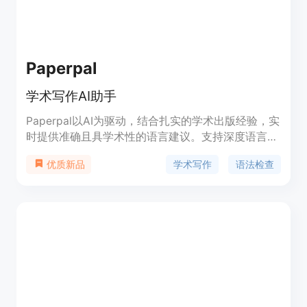
Paperpal
学术写作AI助手
Paperpal以AI为驱动，结合扎实的学术出版经验，实
时提供准确且具学术性的语言建议。支持深度语言语
法检查、用词与措辞建议、一致性纠错等多种编辑选
学术写作
语法检查
优质新品
择，一键润色。提供多达八类自定义生成体裁，为拟
写提纲、编写沟通文书、提炼研究亮点提供思路。可
按需以美式英语/英式英语编辑稿件，设置深度修改/
基础修改，以达期刊语言要求。功能设计覆盖写作、
改稿、投稿等诸多步骤，结合期刊审核特性与中文写
作者习惯，提供语言与技术的双重辅助。