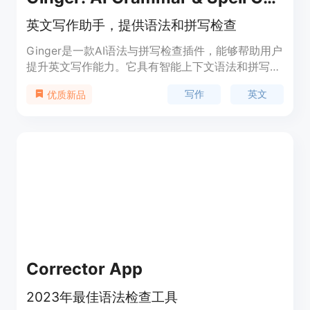
英文写作助手，提供语法和拼写检查
Ginger是一款AI语法与拼写检查插件，能够帮助用户
提升英文写作能力。它具有智能上下文语法和拼写检
查、基于AI的同义词替换、句子重组等功能。无论是
写作
英文
优质新品
商务信函、学术文件还是社交写作，Ginger都能帮助
用户改进写作并增加自信。Ginger还提供词典、翻译
等功能，支持多个网站。
Corrector App
2023年最佳语法检查工具