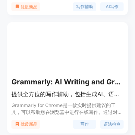
AIGC降重功能。其主要优点包括高效生成、降重稳
写作辅助
AI写作
优质新品
定、文献真实可查等。产品定位为学术写作辅助工
具，适用于高校学生、研究人员和教育机构。
Grammarly: AI Writing and Grammar Checker App
提供全方位的写作辅助，包括生成AI、语法检查等功能
Grammarly for Chrome是一款实时提供建议的工
具，可以帮助您在浏览器中进行在线写作。通过对拼
写、语法、标点和写作风格的全面反馈，Grammarly
写作
语法检查
优质新品
不仅仅是一款校对工具，还可以帮助您自信地写作，
找到最佳词汇表达自己的想法，并轻松传达您的观