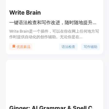
Write Brain
一键语法检查和写作改进，随时随地提升你的写作能力
Write Brain是一个插件，可以在你在网上任何地方写
作时提供自动化的创作辅助。无论你是在
Facebook、Twitter、LinkedIn、YouTube、GMail
语法检查
写作辅助
优质新品
还是其他任何地方写作，Write Brain都可以帮助你提
升写作水平。它可以快速而轻松地修复语法错误，使
你的信息更快地传达出去。此外，它还可以去除冗长
和不必要的词汇，提升你的写作清晰度，使你的句子
更具描述性。Write Brain还支持翻译文本、添加表情
符号等功能。
Ginger: AI Grammar & Spell Checker