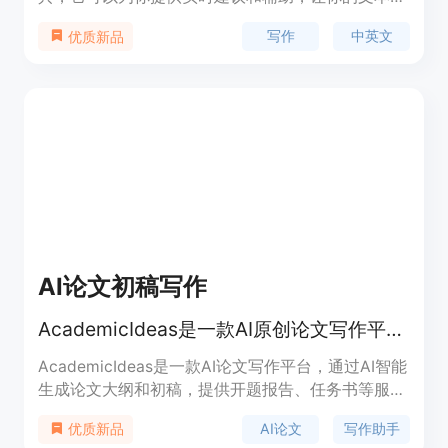
为准确、流畅和地道。在你输入文本时，Writingo
写作
中英文
优质新品
Pluggin将实时简化你的文本，并提供写作建议。让
你在写作过程中不再担心用于错误和表达恰当性，从
而更加专注于内容的创作。Writingo Pluggin还拥有
智能纠错、润色、改写等功能，让你的中英文写作更
加准确地道。
AI论文初稿写作
AcademicIdeas是一款AI原创论文写作平台，提供免费千字大纲和5分钟生成3万字初稿，帮助提高论文写作效率。
AcademicIdeas是一款AI论文写作平台，通过AI智能
生成论文大纲和初稿，提供开题报告、任务书等服
务，重复率超过10%包退费。产品定位于提高学术写
AI论文
写作助手
优质新品
作效率，减轻写作负担。