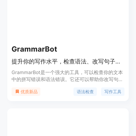
Copilot是你提高工作效率的好帮手。
GrammarBot
提升你的写作水平，检查语法、改写句子和转换风格。
GrammarBot是一个强大的工具，可以检查你的文本
中的拼写错误和语法错误。它还可以帮助你改写句
子，使其更加清晰和有影响力。你可以根据需要转换
语法检查
写作工具
优质新品
你的写作风格，从正式到随意。GrammarBot支持多
种语言，包括英语、西班牙语、法语、德语、乌克兰
语、波兰语和挪威语。你还可以在应用内无缝地将文
本翻译成其他语言。保护用户隐私，符合服务条款。