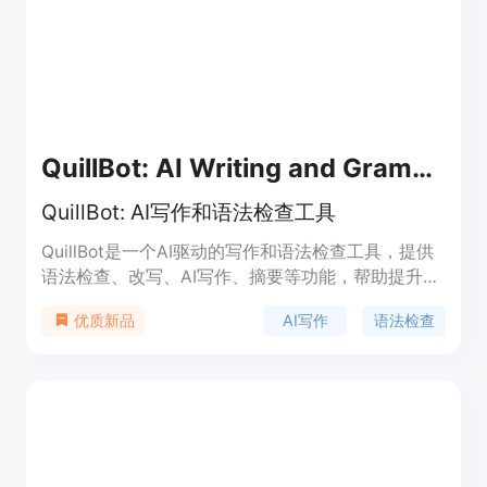
水平，写出高质量的学术论文和专业文章。
QuillBot: AI Writing and Grammar Checker Tool
QuillBot: AI写作和语法检查工具
QuillBot是一个AI驱动的写作和语法检查工具，提供
语法检查、改写、AI写作、摘要等功能，帮助提升写
作效率和质量。QuillBot适用于学生、作家和英语学
AI写作
语法检查
优质新品
习者，可用于论文、邮件、演示文稿等写作场景。