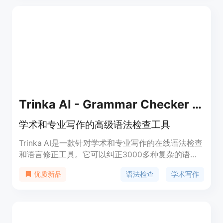
建议，速度更快、准确性更高，比以往任何时候都纠
正更多错误。
Trinka AI - Grammar Checker Tool
学术和专业写作的高级语法检查工具
Trinka AI是一款针对学术和专业写作的在线语法检查
和语言修正工具。它可以纠正3000多种复杂的语法
错误，帮助您写作更加准确和流畅。除了常规的语法
语法检查
学术写作
优质新品
和拼写检查外，Trinka还能提供词汇、语气、句法等
方面的优化建议，让您的文章更具专业性。Trinka还
根据不同学科领域提供相关的修正建议，确保您的学
术写作准确无误。通过Trinka，您可以轻松提升写作