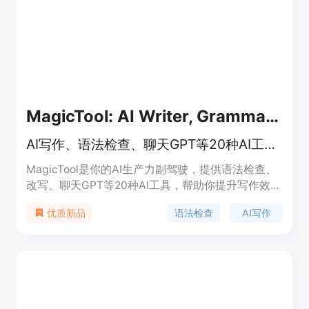
MagicTool: AI Writer, Grammar, ChatGPT & more
AI写作、语法检查、聊天GPT等20种AI工具集合
MagicTool是你的AI生产力副驾驶，提供语法检查、
改写、聊天GPT等20种AI工具，帮助你提升写作效
率、学习速度和工作效果。它可以检查你的文本语法
语法检查
AI写作
优质新品
和拼写、提供AI写作和改写，让你选择写作风格，还
可以使用聊天GPT解答问题，摘要视频、文章和PDF
文件等。MagicTool为你提供了一个方便的平台，集
成了多种AI工具，让你的工作更高效、更专业。