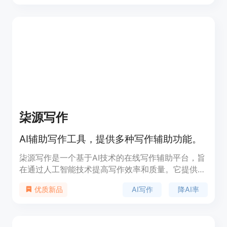
柒源写作
AI辅助写作工具，提供多种写作辅助功能。
柒源写作是一个基于AI技术的在线写作辅助平台，旨
在通过人工智能技术提高写作效率和质量。它提供了
包括AI对话、降重复率、一键生成文章、一键生成图
AI写作
降AI率
优质新品
表等多种功能，帮助用户快速完成写作任务。产品背
景信息显示，柒源写作注重用户体验，提供免费试用
和多种付费服务，定位于帮助用户提升写作效率，降