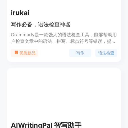
irukai
写作必备，语法检查神器
Grammarly是一款强大的语法检查工具，能够帮助用
户检查文章中的语法、拼写、标点符号等错误，提高
文章质量和可读性。Grammarly还提供了词汇扩展、
写作
语法检查
优质新品
句子重构、风格建议等功能，让用户的文章更加流
畅、自然。Grammarly适用于各种写作场景，包括学
术论文、商业邮件、社交媒体等。用户可以选择免费
版或付费版，付费版提供更多高级功能。
AIWritingPal 智写助手