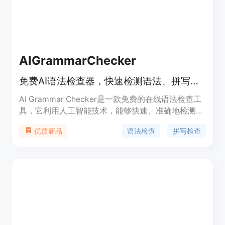
AIGrammarChecker
免费AI语法检查器，快速检测语法、拼写和标点错误，提供即时建议。
AI Grammar Checker是一款免费的在线语法检查工
具，它利用人工智能技术，能够快速、准确地检测文
本中的语法、拼写和标点错误，并提供详细的修改建
语法检查
拼写检查
优质新品
议。该工具的重要性在于帮助用户提升写作质量，使
文章表达更加清晰、准确。其主要优点包括完全免费
使用、用户界面友好、检测速度快、结果清晰直观、
保护用户隐私等。产品定位为面向学生、专业人士和
内容创作者等各类需要进行文字写作的人群，帮助他
们提高写作效率和质量。