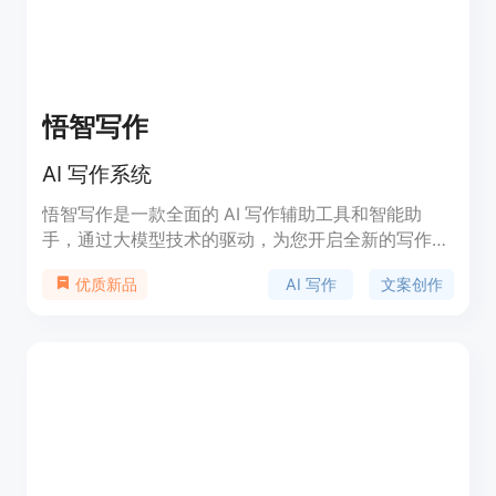
悟智写作
AI 写作系统
悟智写作是一款全面的 AI 写作辅助工具和智能助
手，通过大模型技术的驱动，为您开启全新的写作体
验。它提供智能写作、智能对话、AI 绘图等功能，帮
AI 写作
文案创作
优质新品
助用户快速创作高质量的文本内容。悟智写作适用于
各类写作场景，如文案创作、论文写作、写作指导
等。您可以通过悟智写作网页版、悟智小程序、悟智
App 等多个形态进行使用。悟智写作免费注册，付费
会员用户享受更多高级功能和优质服务。