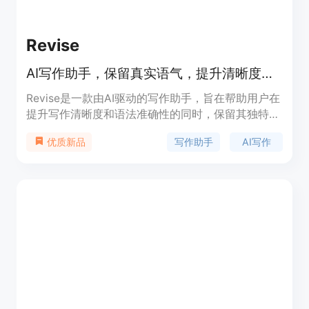
Revise
AI写作助手，保留真实语气，提升清晰度与语法，可自由控制修改
Revise是一款由AI驱动的写作助手，旨在帮助用户在
提升写作清晰度和语法准确性的同时，保留其独特的
写作风格和语气。该产品的主要优点在于它能够让用
写作助手
AI写作
优质新品
户完全掌控每一处修改，通过自定义风格规则、个性
化写作配置文件以及智能建议，实现从轻微润色到全
面重写的灵活编辑。与传统语法检查器不同，Revise
的AI能够学习用户的写作偏好，随着使用次数的增
加，其表现会越来越好。产品提供免费试用，付费模
式下的高级模型可帮助用户更快地完成写作。它主要
面向各类写作人群，定位为提升写作质量和效率的专
业工具。