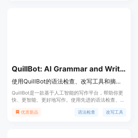
量，适用于学生、研究人员等写作需求。
QuillBot: AI Grammar and Writing Tool
使用QuillBot的语法检查、改写工具和摘要功能来提升你的写作
QuillBot是一款基于人工智能的写作平台，帮助你更
快、更智能、更好地写作。使用先进的语法检查、改
写工具和摘要功能，节省时间并即时改善你的写作。
语法检查
改写工具
优质新品
全球超过3000万人使用QuillBot的AI写作平台来提升
他们的写作能力和优化工作流程。