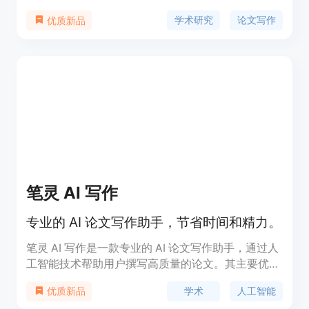
术研究和写作过程中提高效率和质量。该产品利用先
学术研究
论文写作
优质新品
进的人工智能技术，为用户提供个性化的学术支持，
包括但不限于论文选题、文献综述、写作指导等。
笔灵 AI 写作
专业的 AI 论文写作助手，节省时间和精力。
笔灵 AI 写作是一款专业的 AI 论文写作助手，通过人
工智能技术帮助用户撰写高质量的论文。其主要优点
包括快速生成论文大纲、节省写作时间、提供各类论
学术
人工智能
优质新品
文模板和服务。产品定位于提高论文写作效率和质