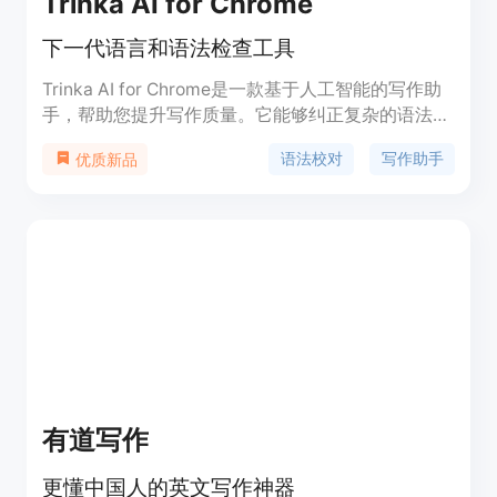
Trinka AI for Chrome
下一代语言和语法检查工具
Trinka AI for Chrome是一款基于人工智能的写作助
手，帮助您提升写作质量。它能够纠正复杂的语法错
误，并在词汇、语调和简洁性方面增强您的写作。它
语法校对
写作助手
优质新品
特别设计用于学术和技术写作，找出其他工具所无法
发现的学术写作中的错误。Chrome插件可以实时在
您喜欢的网站上进行纠正和增强您的帖子和消息，让
您在任何地方都能安全、成功地写作。
有道写作
更懂中国人的英文写作神器