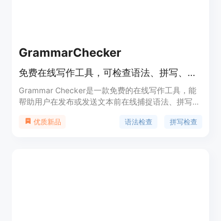
GrammarChecker
免费在线写作工具，可检查语法、拼写、标点和风格问题。
Grammar Checker是一款免费的在线写作工具，能
帮助用户在发布或发送文本前在线捕捉语法、拼写、
标点和风格方面的问题。其主要优点在于为用户提供
语法检查
拼写检查
优质新品
快速、便捷的文本检查服务，让用户能够及时发现并
修正文中错误，保障文本的质量和专业性。该工具支
持美国英语，用户无需繁琐的注册步骤即可使用，尤
其适合日常写作和快速检查。其定位是为各类需要写
作的人群提供一个高效且免费的文本检查平台，无需
进行复杂的设置，通过浏览器即可访问使用。