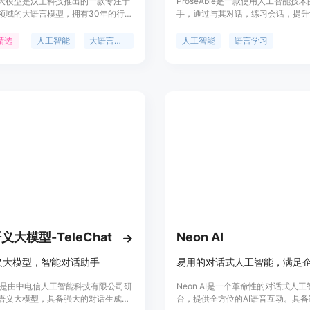
大模型是汉王科技推出的一款专注于
ProseAble是一款使用人工智能技
领域的大语言模型，拥有30年的行业
手，通过与其对话，练习会话，提升
能够实现多轮对话，高效处理任务，
增强流利度。它能够帮助用户提高语
公、教育、人文等多个垂直细分领
力，为学习者提供实时的语言交流和
精选
人工智能
大语言模型
人工智能
语言学习
型通过从人类反馈中进行强化学习，
持。ProseAble定价灵活，提供免
自身智能，提供包括智能校对、自动
本，适合个人和教育机构使用。
律咨询、绘画生成、文案生成等在内
服务，以赋能法律、人文、办公、教
等行业，提升效率和创意。
义大模型-TeleChat
Neon AI
义大模型，智能对话助手
hat是由中电信人工智能科技有限公司研
Neon AI是一个革命性的对话式人
语义大模型，具备强大的对话生成能
台，提供全方位的AI语音互动。具