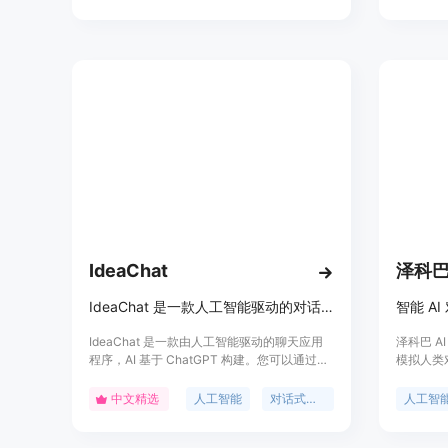
应用，并提供实用的技巧和方法。定价信息请
答功能，
访问官方网站。
AutoG
等。同时
量图、人
据具体功
量的 AI 
IdeaChat
泽科巴 
IdeaChat 是一款人工智能驱动的对话式应用，助力实现创想
智能 A
IdeaChat 是一款由人工智能驱动的聊天应用
泽科巴 A
程序，AI 基于 ChatGPT 构建。您可以通过购
模拟人类
买订阅或点数包来使用该应用，订阅用户每月
论是日常
获得 30000 个点数，并享受基本功能。点数
支持，泽
中文精选
人工智能
对话式应用
人工智
包可以永久有效，推荐经常使用 GPT-4 模型
复。
的用户购买。IdeaChat 的计费基于 OpenAI