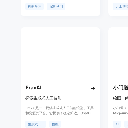
监督学习、无监督学习、深度学习等多个领域,
力，支持
既有理论推导,又有代码实现,旨在帮助初学者
答和内容
机器学习
深度学习
人工智
全面掌握人工智能的基础知识和实践技能。网
料训练，
站拥有独立域名,内容持续更新,欢迎大家关注
类、数学
和学习。
FraxAI
小门道
探索生成式人工智能
绘图，问
FraxAI是一个提供生成式人工智能模型、工具
小门道 A
和资源的平台。它提供了稳定扩散、ChatGPT
Midjourn
等模型，以及Prompt工程、指南和教程。
chatg
FraxAI帮助用户了解生成式人工智能的概念和
图片变清
生成式人工智能
模型
AI