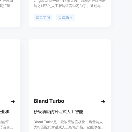
术的语言助
Lingostar是一款可以用英语、西班牙语或法语
词汇量，
与之对话的人工智能语言学习助手。通过与
言表达能
Lingostar进行真实对话，提高发音、词汇和理
学习支
解能力，达到流利的口语表达。无需导师，随
语言学习
口语练习
费和付费版
时随地与Lingostar聊天，它会根据你的错误构
建个性化学习计划。免费试用。
Bland Turbo
易用的对话式人工智能，满足企业和家庭需求
秒级响应的对话式人工智能
工智能平
Bland Turbo是一款响应速度极快、质量与人
备语音转文
类相匹配的对话式人工智能产品。它能够在毫