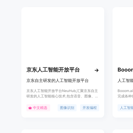
Token 计价规则，每次发送新消息都会产生计
费动作。我们将尽快推出更多功能选项，帮助
您控制使用成本。您的数据将得到保护，我们
不会收集或保存您的个人信息或行为数据。
京东人工智能开放平台
Booom
京东自主研发的人工智能开放平台
人工智
京东人工智能开放平台NeuHub,汇聚京东自主
Booom
研发的人工智能核心技术,包含语音、图像、视
完成各种
频、NLP等技术,通过平台向外开放,助力行业
言处理技
智能升级。平台还提供数据标注、模型开发、
的服务。B
中文精选
图像识别
开发编程
人工智
训练和发布等全流程服务,以及创新应用案例,
化选项，
帮助企业实现智能化转型。
面，Boo
以根据自
人工智能助