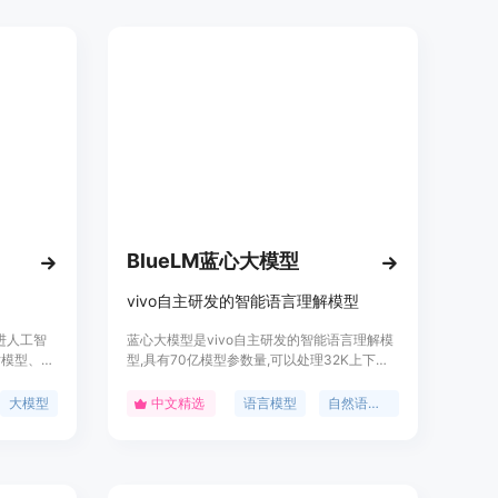
的AI解决方案。无论是销售和营销、客户成
功、人力资源、风险与合规、运营、采购等领
域，Wand AI都能为您提供强大的功能和优
势。请访问官方网站了解更多信息。
BlueLM蓝心大模型
vivo自主研发的智能语言理解模型
进人工智
蓝心大模型是vivo自主研发的智能语言理解模
话模型、
型,具有70亿模型参数量,可以处理32K上下文
以及多种视觉
长度。它基于260TB的多语言训练语料,拥有强
话、多语
大的语言理解能力,可以广泛应用于内容创作、
大模型
中文精选
语言模型
自然语言处理
和视觉处
知识问答、逻辑推理、代码生成等场景,持续为
开源、多
用户提供安全可靠的人机交互体验。该模型已
片架构和
通过严格的安全合规检测,输出结果安全合规。
社区，开