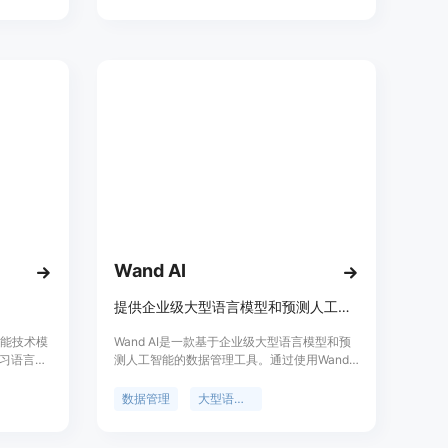
松地为产品
慎、确保安全，风险导向、敏捷治理，技管结
合、协同应对，开放合作、共治共享等原则。
它结合人工智能技术特性，分析风险来源和表
现形式，针对模型算法安全、数据安全和系统
安全等内生安全风险，以及网络域、现实域、
认知域、伦理域等应用安全风险，提出了相应
的技术应对和综合防治措施。
Wand AI
提供企业级大型语言模型和预测人工智能，帮助企业提升预测能力
智能技术模
Wand AI是一款基于企业级大型语言模型和预
习语言技
测人工智能的数据管理工具。通过使用Wand
m GPT
AI，您可以将数据转化为AI，大大提高业务的
己的节奏
预测能力。Wand AI提供自助式、无代码、无
数据管理
大型语言模型
解语言学
麻烦的操作，专为业务用户打造。您只需专注
的体验，
于自己的业务需求，Wand平台为您提供所需