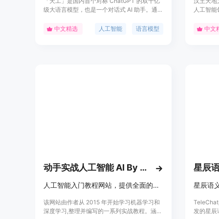
「天工」是国内首个对标 ChatGPT 的双千亿
汉王天地
级大语言模型，也是一个对话式 AI 助手。通过
人工智能
自然语言与用户进行问答交互，AI 生成能力可
积累。它
满足文案创作、知识问答、逻辑推演、数理推
并深耕办
中文精选
人工智能
语言模型
中文
算、代码编程等多元化需求。支持 1 万字以上
域。该模
文本对话，实现 20 轮次以上用户交互，在学
不断优化
习、职场、生活等多类问答场景中都能实现较
翻译、法
高的输出水平。
的多样化
育、医养
动手实战人工智能 AI By Doing
星辰语
人工智能入门教程网站，提供全面的机器学习与深度学习知识。
星辰语
该网站由作者从 2015 年开始学习机器学习和
TeleC
深度学习,整理并编写的一系列实战教程。涵盖
发的星辰