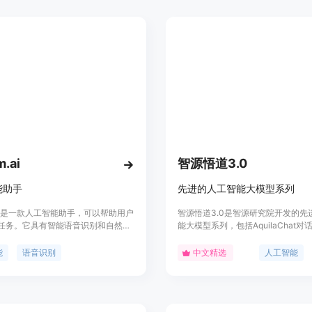
我们支持语音消息功能。
.ai
智源悟道3.0
能助手
先进的人工智能大模型系列
.ai是一款人工智能助手，可以帮助用户
智源悟道3.0是智源研究院开发的先
任务。它具有智能语音识别和自然语
能大模型系列，包括AquilaChat对
术，能够理解用户的指令并提供相应
AquilaCode文本代码生成大模型
ooom.ai还提供了丰富的功能和定制
大模型。产品功能涵盖流畅的文本对
能
语音识别
中文精选
人工智能
可以满足不同用户的需求。定价方
言生成任务、文本代码生成、多模态
om.ai提供了免费和付费版本，用户可
理等。其特点包括多样化、高性能、
己的需求选择合适的套餐。作为一个
语言支持和可扩展性。适用于多种芯
手，Booom.ai定位于提供高效便捷
深度学习框架，主要面向科研和开发