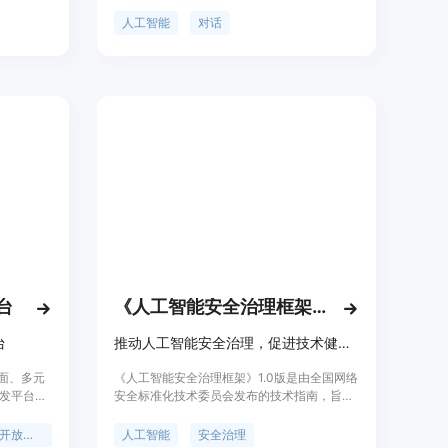
译等功
秒级时间内提供实时的回答，并且稳定地保持
个性化定
人类速度和质量水平。欢迎免费试用。
人工智能
对话
台
《人工智能安全治理框架》1.0版
台
推动人工智能安全治理，促进技术健康发展
界面、多元
《人工智能安全治理框架》1.0版是由全国网络
发平台。
安全标准化技术委员会发布的技术指南，旨在
言理解、对
鼓励人工智能创新发展的同时，有效防范和化
及图像识
解人工智能安全风险。该框架提出了包容审
Ai开放平台
人工智能
安全治理