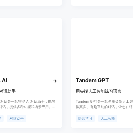
可联网搜索，任务式 (基于
别、语义理解等视觉AI技术,可以轻
PT)，学术助理，上传文件，数学解题
加入人工智能,提升用户体验。
，我们还提供抠图、放大变清、转矢
脸融合等图片处理功能。产品定价根
能和使用情况而定，定位于提供高质
服务。
AI
Tandem GPT
I 对话助手
用尖端人工智能练习语言
I 对话是一款智能 AI 对话助手，能够
Tandem GPT是一款使用尖端人工
对话，提供多种功能和场景应用。无
拟真实、有趣互动的对话，让您在练
闲聊、学习咨询、技术问答还是情感
能时享受乐趣。随时随地学习！Tande
科巴 AI 对话都能提供全面、准确的回
全天候为您提供服务，让您可以按自
能
对话助手
语言学习
人工智能
学习语言。语音消息？当然！我们理
习不仅限于文字对话。为了提供全面