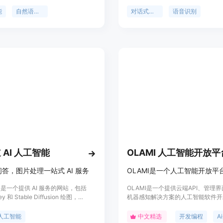
多轮对话，适用于多种场景的智能问
字、文字转语音、控制环境、实时翻
生成。模型经过大量高质量中英文语
能。可应用于企业和家庭场景，提供
能
自然语言处理
对话式人工智能
语音识别
具备优秀的通用问答、知识类、代码
制服务。
类问答能力。
 AI 人工智能
OLAMI 人工智能开放平
答，图片处理一站式 AI 服务
OLAMI是一个人工智能开放平
I 是一个提供 AI 服务的网站，包括
OLAMI是一个提供云端API、管理
ey 和 Stable Diffusion 绘图，
机器感知解决方案的人工智能软件开
pt 对话，抠图，去除水印，魔法抹除，
OLAMI平台具有语音识别、自然语
，无损放大等功能。我们提供智能问
话管理、语音合成等语音AI技术,以
人工智能
中文精选
开发编程