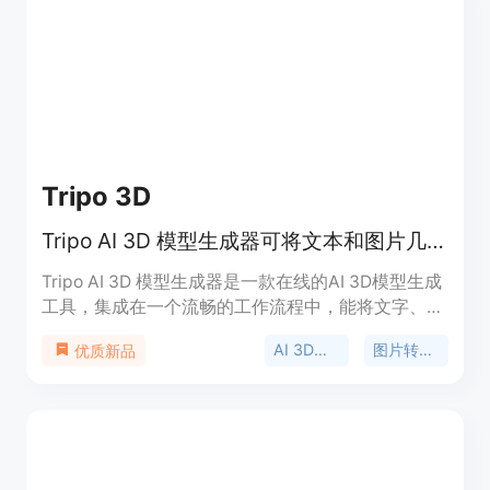
3D软件和平台中使用；用户可以同时运行两个模型
并选择最佳输出。价格方面，生成模型需要消耗积
分，比如生成一次需要20积分，但也提供免费使用的
机会。产品定位是为广大需要3D模型的用户提供便
捷、高效的3D模型生成服务。
Tripo 3D
Tripo AI 3D 模型生成器可将文本和图片几秒内转为可用于生产的3D模型。
Tripo AI 3D 模型生成器是一款在线的AI 3D模型生成
工具，集成在一个流畅的工作流程中，能将文字、图
片或草图快速转化为可用于生产的3D资产。其主要
AI 3D模型生成
图片转3D模型
优质新品
优点在于速度快，能将数小时的人工3D作业缩短至
秒级完成；成本低，借助智能算法提高效率从而降低
成本；功能强大，具备文字和图片生成3D模型、智
能分割、AI纹理、绑骨与动画等多种功能。产品背景
是为了满足创意行业对于高效3D建模的需求。该产
品提供免费试用，无需注册，支持导出