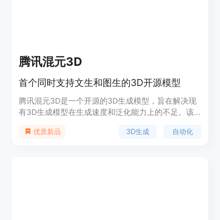
GLB/STL/OBJ格式，用于游戏和3D打印等领域，定
位是为全球创作者提供更智能、更简化的3D建模解
决方案。
腾讯混元3D
首个同时支持文生和图生的3D开源模型
腾讯混元3D是一个开源的3D生成模型，旨在解决现
有3D生成模型在生成速度和泛化能力上的不足。该
模型采用两阶段生成方法，第一阶段使用多视角扩散
3D生成
自动化
优质新品
模型快速生成多视角图像，第二阶段通过前馈重建模
型快速重建3D资产。混元3D-1.0模型能够帮助3D创
作者和艺术家自动化生产3D资产，支持快速单图生
3D，10秒内完成端到端生成，包括mesh和texture提
取。