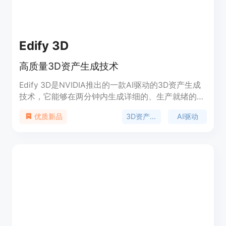
Edify 3D
高质量3D资产生成技术
Edify 3D是NVIDIA推出的一款AI驱动的3D资产生成
技术，它能够在两分钟内生成详细的、生产就绪的
3D资产，包括组织良好的UV贴图、4K纹理和PBR材
3D资产生成
AI驱动
优质新品
料。这项技术使用多视图扩散模型和基于
Transformer的重建，能够从文本提示或参考图像合
成高质量的3D资产，实现卓越的效率和可扩展性。
Edify 3D对于视频游戏设计、扩展现实、电影制作和
仿真等需要严格生产标准的行业至关重要。