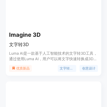
套餐，价格根据套餐和订阅周期有所不同。产品定位
是满足不同用户在不同场景下对3D模型的需求。
Imagine 3D
文字转3D
Luma AI是一款基于人工智能技术的文字转3D工具，
通过使用Luma AI，用户可以将文字快速转换成3D模
型，并进行编辑和渲染，实现独特的视觉效果。
文字转3D
创意设计
优质新品
Luma AI具有高效、易用和灵活的特点，适用于各种
创意设计、广告制作和数字媒体项目。定价详细请参
考官方网站。