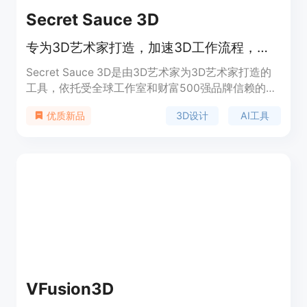
Secret Sauce 3D
专为3D艺术家打造，加速3D工作流程，让创作更高效。
Secret Sauce 3D是由3D艺术家为3D艺术家打造的
工具，依托受全球工作室和财富500强品牌信赖的专
业知识构建。它是唯一专为专业3D艺术家设计的AI
3D设计
AI工具
优质新品
工具，可加速3D生产流程，避免生产过程中因重复
任务导致的效率低下。产品提供3天免费试用的
Creator计划，用户可以随时取消订阅。该工具定位
为专业3D艺术家的生产力助手，适合游戏、电影、
电商等行业的3D创作。
VFusion3D