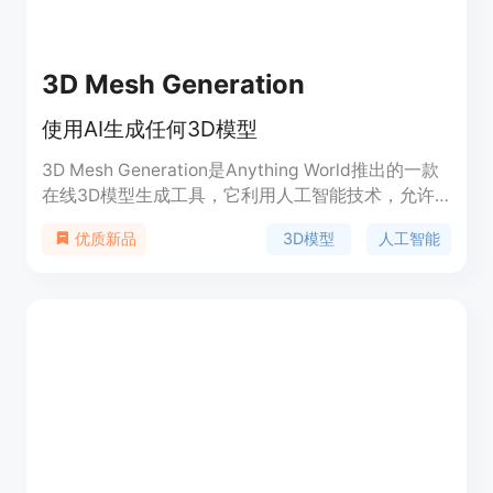
3D Mesh Generation
使用AI生成任何3D模型
3D Mesh Generation是Anything World推出的一款
在线3D模型生成工具，它利用人工智能技术，允许
用户通过简单的文字描述或上传图片来快速生成3D
3D模型
人工智能
优质新品
模型。这项技术的重要性在于它极大地简化了3D模
型的创建过程，使得没有专业3D建模技能的用户也
能轻松创建出高质量的3D内容。产品背景信息显
示，Anything World致力于通过其平台提供创新的
3D内容创建解决方案，而3D Mesh Generation是其
产品线中的重要组成部分。关于价格，用户可以在注
册后查看具体的定价方案。