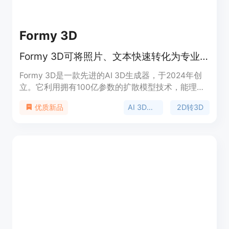
Formy 3D
Formy 3D可将照片、文本快速转化为专业3D模型
Formy 3D是一款先进的AI 3D生成器，于2024年创
立。它利用拥有100亿参数的扩散模型技术，能理解
自然语言和视觉参考，将文本描述和图像转化为高质
AI 3D生成器
2D转3D
优质新品
量3D模型。与传统3D建模软件不同，它无需专业经
验，即可在几分钟内创建出专业的3D资产。该平台
提供免费的基础计划，也有每月24.99美元的Plus计
划，适用于需要快速创建3D模型的个人和企业。