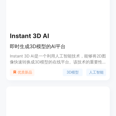
Instant 3D AI
即时生成3D模型的AI平台
Instant 3D AI是一个利用人工智能技术，能够将2D图
像快速转换成3D模型的在线平台。该技术的重要性
在于它极大地简化了3D模型的创建过程，使得非专
3D模型
人工智能
优质新品
业人士也能轻松创建高质量的3D模型。产品背景信
息显示，Instant 3D AI已经获得了1400多位创作者
的信任，并获得了4.8/5的优秀评分。产品的主要优
点包括快速生成3D模型、用户友好的操作界面以及
高用户满意度。价格方面，Instant 3D AI提供免费试
用，让用户可以先体验产品再决定是否付费。