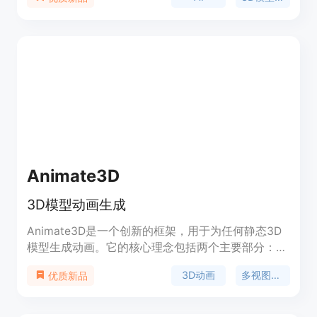
能够快速将图像和文本转化为3D模型，无需复杂的
建模工具；支持多种输入方式和输出格式，适用于不
同的使用场景；集成了多个先进的生成模型，具备灵
活和不断进化的能力。产品背景是为了满足设计师、
开发者和创作者对于高效创建3D模型的需求。价格
方面，提供免费试用，付费计划则解锁更高的生成限
制、高级参数、更快的处理优先级和商业使用权。定
位是面向广大3D内容创作者，提供便捷、高效、高
质量的3D模型创建解决方案。
Animate3D
3D模型动画生成
Animate3D是一个创新的框架，用于为任何静态3D
模型生成动画。它的核心理念包括两个主要部分：1)
提出一种新的多视图视频扩散模型（MV-VDM），该
3D动画
多视图渲染
优质新品
模型基于静态3D对象的多视图渲染，并在我们提供
的大规模多视图视频数据集（MV-Video）上进行训
练。2) 基于MV-VDM，引入了一个结合重建和4D得