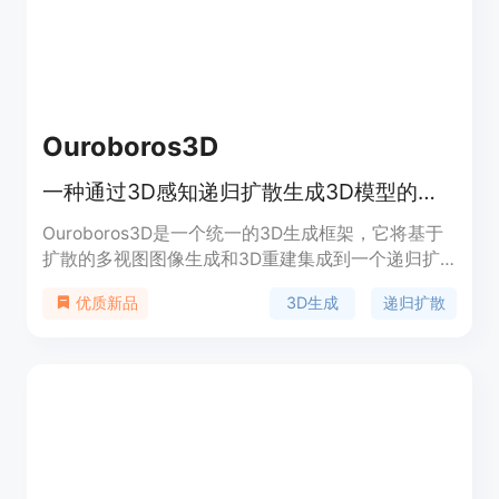
用。
Ouroboros3D
一种通过3D感知递归扩散生成3D模型的框架
Ouroboros3D是一个统一的3D生成框架，它将基于
扩散的多视图图像生成和3D重建集成到一个递归扩
散过程中。该框架通过自条件机制联合训练这两个模
3D生成
递归扩散
优质新品
块，使它们能够相互适应，以实现鲁棒的推理。在多
视图去噪过程中，多视图扩散模型使用由重建模块在
前一时间步渲染的3D感知图作为附加条件。递归扩
散框架与3D感知反馈相结合，提高了整个过程的几
何一致性。实验表明，Ouroboros3D框架在性能上优
于将这两个阶段分开训练的方法，以及在推理阶段将
它们结合起来的现有方法。