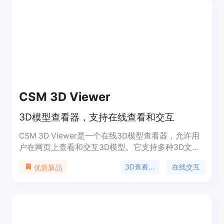
分蒸馏采样（4D-SDS）的框架，利用多视图视频扩
散先验来为3D对象生成动画。Animate3D通过设计
新的时空注意力模块来增强空间和时间一致性，并通
过多视图渲染来保持静态3D模型的身份。此外，
Animate3D还提出了一个有效的两阶段流程来为3D
模型生成动画：首先从生成的多视图视频中直接重建
运动，然后通过引入的4D-SDS来细化外观和运动。
CSM 3D Viewer
3D模型查看器，支持在线查看和交互
CSM 3D Viewer是一个在线3D模型查看器，允许用
户在网页上查看和交互3D模型。它支持多种3D文件
格式，提供了旋转、缩放等基本操作，以及更高级的
3D查看器
在线交互
优质新品
查看功能。CSM 3D Viewer适用于设计师、工程师
和3D爱好者，帮助他们更直观地展示和分享3D作
品。