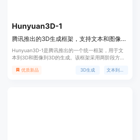
Hunyuan3D-1
腾讯推出的3D生成框架，支持文本和图像到3D的生成。
Hunyuan3D-1是腾讯推出的一个统一框架，用于文
本到3D和图像到3D的生成。该框架采用两阶段方
法，第一阶段使用多视图扩散模型快速生成多视图
3D生成
文本到3D
优质新品
RGB图像，第二阶段通过前馈重建模型快速重建3D
资产。Hunyuan3D-1.0在速度和质量之间取得了令人
印象深刻的平衡，显著减少了生成时间，同时保持了
生成资产的质量和多样性。