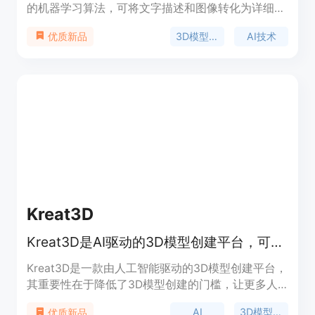
的机器学习算法，可将文字描述和图像转化为详细的
3D模型。其重要性在于极大地简化了3D模型的创建
3D模型生成
AI技术
优质新品
过程，无需专业的3D建模经验。主要优点包括生成
速度快，相比传统3D建模工作流程快10 - 100倍；支
持多种格式导出，与主流3D软件和3D打印工作流程
兼容；生成的模型质量高，具有优化的拓扑结构和
PBR纹理。产品背景信息暂未提及价格相关内容，其
定位是为开发者、设计师、艺术家等专业人士提供高
效的3D模型创建解决方案。
Kreat3D
Kreat3D是AI驱动的3D模型创建平台，可快速将图像和文本转化为3D模型。
Kreat3D是一款由人工智能驱动的3D模型创建平台，
其重要性在于降低了3D模型创建的门槛，让更多人
能够轻松参与到3D内容的创作中。主要优点包括：
AI
3D模型创建
优质新品