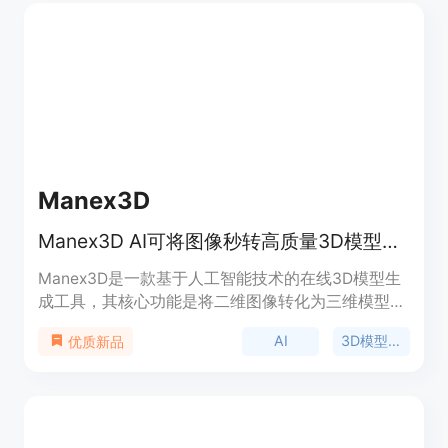
前所未有的控制力。该模型免费提供给商业和非商业
用途，可在Hugging Face下载权重，GitHub获取代
码，或通过Stability AI开发者平台API访问。
Manex3D
Manex3D AI可将图像秒转高质量3D模型，多格式导出，免费试用
Manex3D是一款基于人工智能技术的在线3D模型生
成工具，其核心功能是将二维图像转化为三维模型。
该产品的重要性在于为艺术创作、3D打印、游戏开
AI
3D模型生成
优质新品
发、产品可视化等领域提供了便捷的3D模型生成解
决方案。主要优点包括高精度的模型生成、可定制化
的生成选项、多种导出格式、实时预览功能等。背景
信息方面，它为用户提供了免费试用的机会，有不同
的付费套餐可供选择，如基础套餐、标准套餐和专业