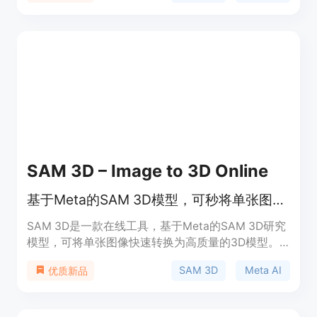
设备和专业技术知识，为全球开发者、设计师、研究
人员和内容创作者提供了企业级的3D重建能力。其
重要性在于降低了3D建模的门槛，使更多人能够轻
松获得高质量的3D模型。价格方面，提供免费使
用，无需信用卡信息。产品定位是为各行业提供便
捷、高效的3D重建解决方案。
SAM 3D – Image to 3D Online
基于Meta的SAM 3D模型，可秒将单张图像转换成高质量3D模型。
SAM 3D是一款在线工具，基于Meta的SAM 3D研究
模型，可将单张图像快速转换为高质量的3D模型。
其重要性在于打破了传统摄影测量和仅使用合成数据
SAM 3D
Meta AI
优质新品
训练的限制，为3D重建带来了语义理解。主要优点
包括在复杂真实场景下的高鲁棒性、快速推理、支持
标准3D格式导出等。产品背景是Meta在计算机视觉