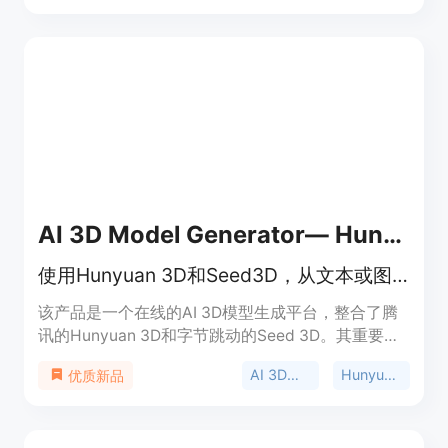
USDZ格式导出。3D AI Studio具有高性能、用户友
好的界面、自动生成真实纹理等特点，可大幅缩短建
模时间和降低成本。
AI 3D Model Generator— Hunyuan 3D &amp; Seed 3D
使用Hunyuan 3D和Seed3D，从文本或图像生成AI 3D模型，免费在线生成。
该产品是一个在线的AI 3D模型生成平台，整合了腾
讯的Hunyuan 3D和字节跳动的Seed 3D。其重要性
在于打破了传统3D建模的技术门槛，让没有3D技能
AI 3D模型生成
Hunyuan 3D
优质新品
的用户也能轻松生成3D模型。主要优点包括生成速
度快，能在短时间内从文本或图像生成具有完整PBR
材质的3D模型；支持多种格式导出，方便在不同的