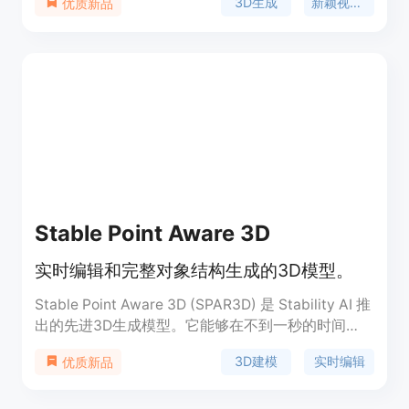
3D生成
新颖视角合成
优质新品
持。该模型能够在没有相机条件的情况下，基于单张
图片输入生成轨道视频，并且能够沿着指定的相机路
径创建3D视频。
Stable Point Aware 3D
实时编辑和完整对象结构生成的3D模型。
Stable Point Aware 3D (SPAR3D) 是 Stability AI 推
出的先进3D生成模型。它能够在不到一秒的时间
内，从单张图像中实现3D对象的实时编辑和完整结
3D建模
实时编辑
优质新品
构生成。SPAR3D采用独特的架构，结合精确的点云
采样与先进的网格生成技术，为3D资产创建提供了