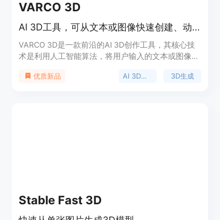
VARCO 3D
AI 3D工具，可从文本或图像快速创建、动画高质量3D模型
VARCO 3D是一款前沿的AI 3D创作工具，其核心技
术是利用人工智能算法，将用户输入的文本或图像转
化为高质量的3D模型。该产品的重要性在于极大地
AI 3D模型
3D生成
优质新品
降低了3D建模的门槛，让不同技能水平的创作者都
能轻松参与到3D内容创作中。主要优点包括速度极
快，能在短时间内生成3D模型，显著缩短从概念到
成品的时间；支持多语言输入，方便全球用户使用；
具有丰富的模型编辑功能，如网格变化、纹理变化
等；还能实现一键绑定和动画制作。产品定位为面向
广大3D创作爱好者、专业艺术家以及游戏开发者等
群体，助力他们更高效地完成3D内容创作。关于价
格，文档未提及。
Stable Fast 3D
快速从单张图片生成3D模型。