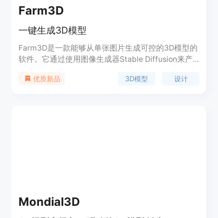
Farm3D
一键生成3D模型
Farm3D是一款能够从单张图片生成可控的3D模型的
软件。它通过使用图像生成器Stable Diffusion来产
生训练数据，从而学习一个单目重建网络。该网络可
3D模型
设计
优质新品
以从单张输入图片中生成具有细节的3D模型，包括
形状、外观、视角和光照方向等。Farm3D适用于设
计师、艺术家和模型制作人员，能够快速生成高质量
的3D模型。
Mondial3D