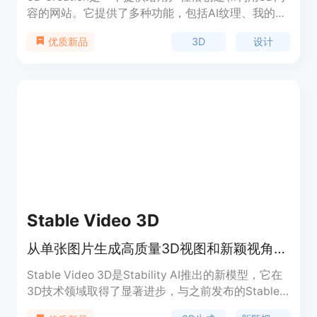
容的网站。它提供了多种功能，包括AI纹理、我的模
型、API等。用户可以使用AI纹理功能将图片转换为
3D
设计
优质新品
纹理，也可以使用文本转3D功能将文字描述转换为
3D模型。此外，用户还可以使用Sketch to 3D功能
将手绘草图转换为3D模型。3D Creation适用于各种
场景，如设计、图像处理、视频制作等。该产品定位
于提供简单易用的3D内容创作工具，并提供合理的
定价策略。
Stable Video 3D
从单张图片生成高质量3D视图和新颖视角的3D生成技术
Stable Video 3D是Stability AI推出的新模型，它在
3D技术领域取得了显著进步，与之前发布的Stable
Zero123相比，提供了大幅改进的质量和多视角支