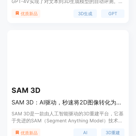
GPT-4V实现了对文本到3D生成模型的自动评测。它
可以计算生成模型的ELO分数,并与现有模型进行对比
3D生成
GPT
优质新品
排名。该工具简单易用,支持用户自定义评测数据集,
可以充分发挥GPT-4V的评测效果,是研究3D生成任
务的有力工具。
SAM 3D
SAM 3D：AI驱动，秒速将2D图像转化为专业级3D模型
SAM 3D是一款由人工智能驱动的3D重建平台，它基
于先进的SAM（Segment Anything Model）技术，
实现了将单张2D照片转化为精确、全纹理3D模型的
AI
3D重建
优质新品
突破。该平台打破了传统3D建模的壁垒，无需昂贵