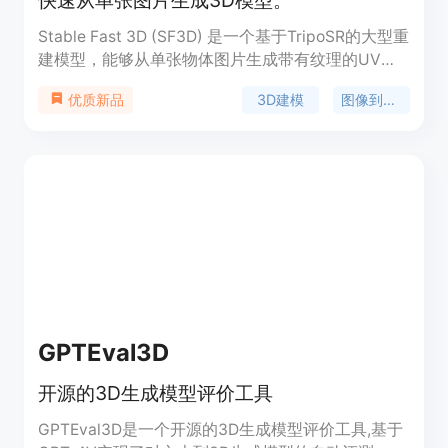
Stable Fast 3D (SF3D) 是一个基于TripoSR的大型重
建模型，能够从单张物体图片生成带有纹理的UV展
开3D网格资产。该模型训练有素，能在不到一秒的
3D建模
图像到3D
优质新品
时间内创建3D模型，具有较低的多边形计数，并且
进行了UV展开和纹理处理，使得模型在下游应用如
游戏引擎或渲染工作中更易于使用。此外，模型还能
预测每个物体的材料参数（粗糙度、金属感），在渲
染过程中增强反射行为。SF3D适用于需要快速3D建
模的领域，如游戏开发、电影特效制作等。
GPTEval3D
开源的3D生成模型评价工具
GPTEval3D是一个开源的3D生成模型评价工具,基于