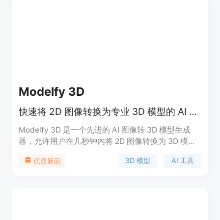
领域的研究成果，页面未提及价格信息，定位是为用
户提供便捷的3D重建服务。
Modelfy 3D
快速将 2D 图像转换为专业 3D 模型的 AI 工具。
Modelfy 3D 是一个先进的 AI 图像转 3D 模型生成
器，允许用户在几秒钟内将 2D 图像转换为 3D 模
型，支持高达 30 万多边形的精度，非常适合 3D 打
3D 模型
AI 工具
优质新品
印、游戏开发和专业项目。该平台采用自研的 AI 算
法和企业级基础设施，提供高效、可靠的 3D 模型生
成服务，用户可以按需选择不同的质量级别进行下
载，满足多种需求。价格体系灵活，支持免费试用和
付费订阅，适合从个人创作者到企业用户的广泛使