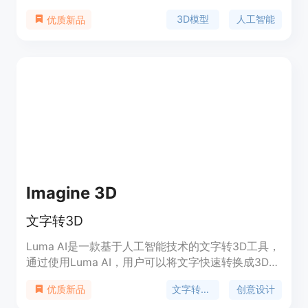
在于它极大地简化了3D模型的创建过程，使得非专
3D模型
人工智能
优质新品
业人士也能轻松创建高质量的3D模型。产品背景信
息显示，Instant 3D AI已经获得了1400多位创作者
的信任，并获得了4.8/5的优秀评分。产品的主要优
点包括快速生成3D模型、用户友好的操作界面以及
高用户满意度。价格方面，Instant 3D AI提供免费试
用，让用户可以先体验产品再决定是否付费。
Imagine 3D
文字转3D
Luma AI是一款基于人工智能技术的文字转3D工具，
通过使用Luma AI，用户可以将文字快速转换成3D模
型，并进行编辑和渲染，实现独特的视觉效果。
文字转3D
创意设计
优质新品
Luma AI具有高效、易用和灵活的特点，适用于各种