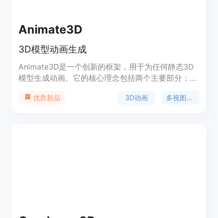
Animate3D
3D模型动画生成
Animate3D是一个创新的框架，用于为任何静态3D
模型生成动画。它的核心理念包括两个主要部分：1)
提出一种新的多视图视频扩散模型（MV-VDM），该
3D动画
多视图渲染
优质新品
模型基于静态3D对象的多视图渲染，并在我们提供
的大规模多视图视频数据集（MV-Video）上进行训
练。2) 基于MV-VDM，引入了一个结合重建和4D得
分蒸馏采样（4D-SDS）的框架，利用多视图视频扩
散先验来为3D对象生成动画。Animate3D通过设计
新的时空注意力模块来增强空间和时间一致性，并通
过多视图渲染来保持静态3D模型的身份。此外，
Animate3D还提出了一个有效的两阶段流程来为3D
模型生成动画：首先从生成的多视图视频中直接重建
运动，然后通过引入的4D-SDS来细化外观和运动。