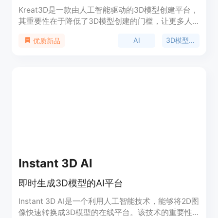
Kreat3D是一款由人工智能驱动的3D模型创建平台，
其重要性在于降低了3D模型创建的门槛，让更多人
能够轻松参与到3D内容的创作中。主要优点包括：
AI
3D模型创建
优质新品
能够快速将图像和文本转化为3D模型，无需复杂的
建模工具；支持多种输入方式和输出格式，适用于不
同的使用场景；集成了多个先进的生成模型，具备灵
活和不断进化的能力。产品背景是为了满足设计师、
开发者和创作者对于高效创建3D模型的需求。价格
方面，提供免费试用，付费计划则解锁更高的生成限
制、高级参数、更快的处理优先级和商业使用权。定
位是面向广大3D内容创作者，提供便捷、高效、高
质量的3D模型创建解决方案。
Instant 3D AI
即时生成3D模型的AI平台
Instant 3D AI是一个利用人工智能技术，能够将2D图
像快速转换成3D模型的在线平台。该技术的重要性