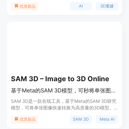
实现了将单张2D照片转化为精确、全纹理3D模型的
AI
3D重建
优质新品
突破。该平台打破了传统3D建模的壁垒，无需昂贵
设备和专业技术知识，为全球开发者、设计师、研究
人员和内容创作者提供了企业级的3D重建能力。其
重要性在于降低了3D建模的门槛，使更多人能够轻
松获得高质量的3D模型。价格方面，提供免费使
用，无需信用卡信息。产品定位是为各行业提供便
捷、高效的3D重建解决方案。
SAM 3D – Image to 3D Online
基于Meta的SAM 3D模型，可秒将单张图像转换成高质量3D模型。
SAM 3D是一款在线工具，基于Meta的SAM 3D研究
模型，可将单张图像快速转换为高质量的3D模型。
其重要性在于打破了传统摄影测量和仅使用合成数据
SAM 3D
Meta AI
优质新品
训练的限制，为3D重建带来了语义理解。主要优点
包括在复杂真实场景下的高鲁棒性、快速推理、支持