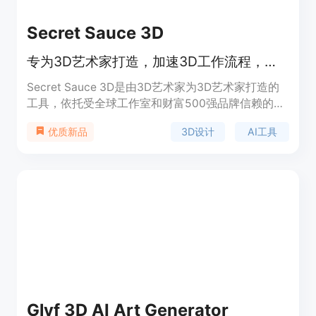
Secret Sauce 3D
专为3D艺术家打造，加速3D工作流程，让创作更高效。
Secret Sauce 3D是由3D艺术家为3D艺术家打造的
工具，依托受全球工作室和财富500强品牌信赖的专
业知识构建。它是唯一专为专业3D艺术家设计的AI
3D设计
AI工具
优质新品
工具，可加速3D生产流程，避免生产过程中因重复
任务导致的效率低下。产品提供3天免费试用的
Creator计划，用户可以随时取消订阅。该工具定位
为专业3D艺术家的生产力助手，适合游戏、电影、
电商等行业的3D创作。
Glyf 3D AI Art Generator