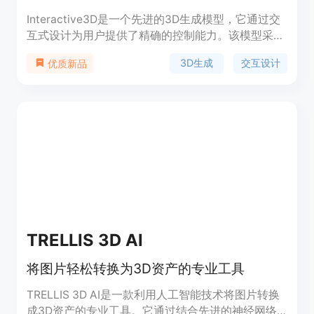
Interactive3D是一个先进的3D生成模型，它通过交
互式设计为用户提供了精确的控制能力。该模型采用
两阶段级联结构，利用不同的3D表示方法，允许用
3D生成
交互设计
优质新品
户在生成过程的任何中间步骤进行修改和引导。它的
重要性在于能够实现用户对3D模型生成过程的精细
控制，从而创造出满足特定需求的高质量3D模型。
TRELLIS 3D AI
将图片轻松转换为3D资产的专业工具
TRELLIS 3D AI是一款利用人工智能技术将图片转换
成3D资产的专业工具。它通过结合先进的神经网络