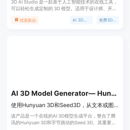
3D AI Studio 是一款基于人工智能技术的在线工具，
可以轻松生成定制的 3D 模型。适用于设计师、开发
者和创意人士，提供高质量的数字资产。用户可以通
AI 3D模型生成
免费3D模型
优质新品
过AI生成器快速创建3D模型，并以FBX、GLB或
USDZ格式导出。3D AI Studio具有高性能、用户友
好的界面、自动生成真实纹理等特点，可大幅缩短建
模时间和降低成本。
AI 3D Model Generator— Hunyuan 3D &amp; Seed 3D
使用Hunyuan 3D和Seed3D，从文本或图像生成AI 3D模型，免费在线生成。
该产品是一个在线的AI 3D模型生成平台，整合了腾
讯的Hunyuan 3D和字节跳动的Seed 3D。其重要性
在于打破了传统3D建模的技术门槛，让没有3D技能