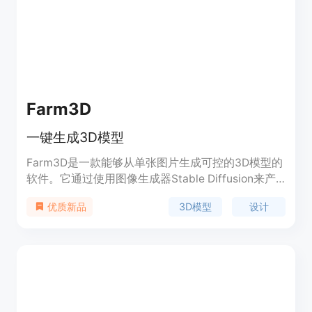
具有丰富的模型编辑功能，如网格变化、纹理变化
等；还能实现一键绑定和动画制作。产品定位为面向
广大3D创作爱好者、专业艺术家以及游戏开发者等
群体，助力他们更高效地完成3D内容创作。关于价
格，文档未提及。
Farm3D
一键生成3D模型
Farm3D是一款能够从单张图片生成可控的3D模型的
软件。它通过使用图像生成器Stable Diffusion来产
生训练数据，从而学习一个单目重建网络。该网络可
3D模型
设计
优质新品
以从单张输入图片中生成具有细节的3D模型，包括
形状、外观、视角和光照方向等。Farm3D适用于设
计师、艺术家和模型制作人员，能够快速生成高质量
的3D模型。