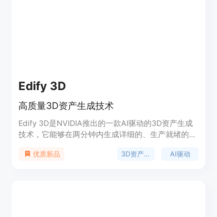
Edify 3D
高质量3D资产生成技术
Edify 3D是NVIDIA推出的一款AI驱动的3D资产生成
技术，它能够在两分钟内生成详细的、生产就绪的
3D资产，包括组织良好的UV贴图、4K纹理和PBR材
3D资产生成
AI驱动
优质新品
料。这项技术使用多视图扩散模型和基于
Transformer的重建，能够从文本提示或参考图像合
成高质量的3D资产，实现卓越的效率和可扩展性。
Edify 3D对于视频游戏设计、扩展现实、电影制作和
仿真等需要严格生产标准的行业至关重要。