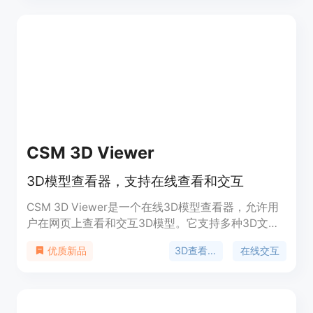
标准3D格式导出等。产品背景是Meta在计算机视觉
领域的研究成果，页面未提及价格信息，定位是为用
户提供便捷的3D重建服务。
CSM 3D Viewer
3D模型查看器，支持在线查看和交互
CSM 3D Viewer是一个在线3D模型查看器，允许用
户在网页上查看和交互3D模型。它支持多种3D文件
格式，提供了旋转、缩放等基本操作，以及更高级的
3D查看器
在线交互
优质新品
查看功能。CSM 3D Viewer适用于设计师、工程师
和3D爱好者，帮助他们更直观地展示和分享3D作
品。