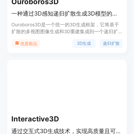
Ouroboros3D
一种通过3D感知递归扩散生成3D模型的框架
Ouroboros3D是一个统一的3D生成框架，它将基于
扩散的多视图图像生成和3D重建集成到一个递归扩
散过程中。该框架通过自条件机制联合训练这两个模
3D生成
递归扩散
优质新品
块，使它们能够相互适应，以实现鲁棒的推理。在多
视图去噪过程中，多视图扩散模型使用由重建模块在
前一时间步渲染的3D感知图作为附加条件。递归扩
散框架与3D感知反馈相结合，提高了整个过程的几
何一致性。实验表明，Ouroboros3D框架在性能上优
于将这两个阶段分开训练的方法，以及在推理阶段将
它们结合起来的现有方法。
Interactive3D
通过交互式3D生成技术，实现高质量且可控的3D模型创建。