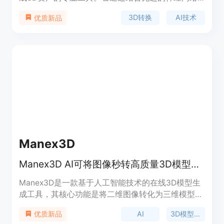
和结构化潜在技术（Structured LATents, SLAT），
3D转换
AI技术
优质新品
能够保持输入图片的结构完整性和视觉细节，生成高
质量的3D资产。产品背景信息显示，TRELLIS 3D AI
被全球专业人士信赖，用于可靠的图像到3D资产的
转换。与传统的3D建模工具不同，TRELLIS 3D AI提
供了一个无需复杂操作的图像到3D资产的转换过
程。产品价格为免费，适合需要快速、高效生成3D
资产的用户。
Manex3D
Manex3D AI可将图像秒转高质量3D模型，多格式导出，免费试用
Manex3D是一款基于人工智能技术的在线3D模型生
成工具，其核心功能是将二维图像转化为三维模型。
该产品的重要性在于为艺术创作、3D打印、游戏开
AI
3D模型生成
优质新品
发、产品可视化等领域提供了便捷的3D模型生成解