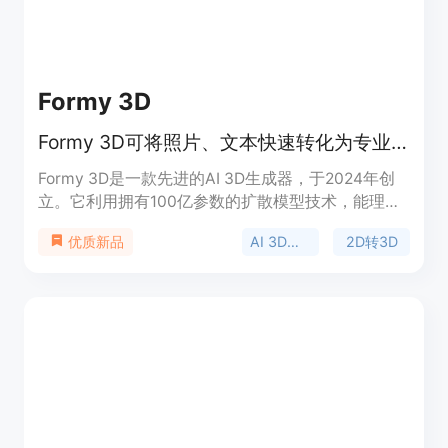
Formy 3D
Formy 3D可将照片、文本快速转化为专业3D模型
Formy 3D是一款先进的AI 3D生成器，于2024年创
立。它利用拥有100亿参数的扩散模型技术，能理解
自然语言和视觉参考，将文本描述和图像转化为高质
AI 3D生成器
2D转3D
优质新品
量3D模型。与传统3D建模软件不同，它无需专业经
验，即可在几分钟内创建出专业的3D资产。该平台
提供免费的基础计划，也有每月24.99美元的Plus计
划，适用于需要快速创建3D模型的个人和企业。