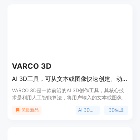
成本；功能强大，具备文字和图片生成3D模型、智
能分割、AI纹理、绑骨与动画等多种功能。产品背景
是为了满足创意行业对于高效3D建模的需求。该产
品提供免费试用，无需注册，支持导出
GLB/STL/OBJ格式，用于游戏和3D打印等领域，定
位是为全球创作者提供更智能、更简化的3D建模解
决方案。
VARCO 3D
AI 3D工具，可从文本或图像快速创建、动画高质量3D模型
VARCO 3D是一款前沿的AI 3D创作工具，其核心技
术是利用人工智能算法，将用户输入的文本或图像转
化为高质量的3D模型。该产品的重要性在于极大地
AI 3D模型
3D生成
优质新品
降低了3D建模的门槛，让不同技能水平的创作者都
能轻松参与到3D内容创作中。主要优点包括速度极
快，能在短时间内生成3D模型，显著缩短从概念到
成品的时间；支持多语言输入，方便全球用户使用；