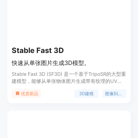
Stable Fast 3D
快速从单张图片生成3D模型。
Stable Fast 3D (SF3D) 是一个基于TripoSR的大型重
建模型，能够从单张物体图片生成带有纹理的UV展
开3D网格资产。该模型训练有素，能在不到一秒的
3D建模
图像到3D
优质新品
时间内创建3D模型，具有较低的多边形计数，并且
进行了UV展开和纹理处理，使得模型在下游应用如
游戏引擎或渲染工作中更易于使用。此外，模型还能
预测每个物体的材料参数（粗糙度、金属感），在渲
染过程中增强反射行为。SF3D适用于需要快速3D建
模的领域，如游戏开发、电影特效制作等。