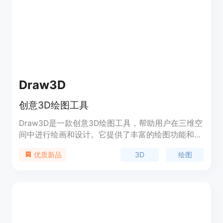
PBR纹理。产品背景信息暂未提及价格相关内容，其
定位是为开发者、设计师、艺术家等专业人士提供高
效的3D模型创建解决方案。
Draw3D
创意3D绘图工具
Draw3D是一款创意3D绘图工具，帮助用户在三维空
间中进行绘画和设计。它提供了丰富的绘图功能和工
具，使用户可以轻松创建令人惊叹的3D作品。
3D
绘图
优质新品
Draw3D具有直观的界面和简单易用的操作，适合初
学者和专业设计师使用。它的定价包括基础版和专业
版，用户可以根据自己的需求选择合适的版本。