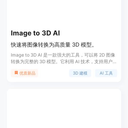
Image to 3D AI
快速将图像转换为高质量 3D 模型。
Image to 3D AI 是一款强大的工具，可以将 2D 图像
转换为完整的 3D 模型。它利用 AI 技术，支持用户
快速生成可用于游戏开发、3D 打印、室内设计和教
3D 建模
AI 工具
优质新品
育的 3D 模型。该产品的主要优点在于其简化的工作
流程，用户无需掌握复杂的 3D 建模技能，便能在短
时间内获得高质量的 3D 资产。它适用于各种创意行
业，特别是在快速迭代和高效产出方面表现优异。该
产品提供免费试用，适合个人和团队使用。