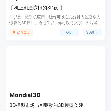
手机上创造惊艳的3D设计
Glyf是一款手机应用，让你可以在几分钟内创建令人
惊叹的3D设计。通过Glyf，你可以将文字、图片等
转换成精美的3D艺术品，并且利用强大的人工智能
Glyf
3D设计
优质新品
功能，通过几句话创造出令人惊艳的AI艺术。Glyf将
很快上线于Google Play Store和Apple App Store。
Mondial3D
3D模型市场与AI驱动的3D模型创建