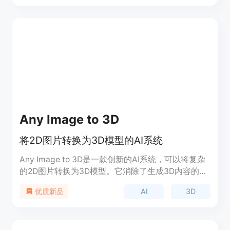
决方案。主要优点包括高精度的模型生成、可定制化
的生成选项、多种导出格式、实时预览功能等。背景
信息方面，它为用户提供了免费试用的机会，有不同
的付费套餐可供选择，如基础套餐、标准套餐和专业
套餐，价格根据套餐和订阅周期有所不同。产品定位
是满足不同用户在不同场景下对3D模型的需求。
Any Image to 3D
将2D图片转换为3D模型的AI系统
Any Image to 3D是一款创新的AI系统，可以将复杂
的2D图片转换为3D模型。它消除了生成3D内容的技
术难题，使得任何人都可以轻松地生成3D模型。它
AI
3D
优质新品
适用于游戏、机器人、混合现实、视觉特效和电子商
务等领域。通过简单的可视化，用户可以将想法转化
为详细的3D模型。