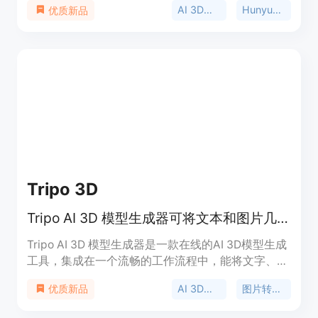
AI 3D模型生成
Hunyuan 3D
优质新品
的用户也能轻松生成3D模型。主要优点包括生成速
度快，能在短时间内从文本或图像生成具有完整PBR
材质的3D模型；支持多种格式导出，方便在不同的
3D软件和平台中使用；用户可以同时运行两个模型
并选择最佳输出。价格方面，生成模型需要消耗积
分，比如生成一次需要20积分，但也提供免费使用的
机会。产品定位是为广大需要3D模型的用户提供便
捷、高效的3D模型生成服务。
Tripo 3D
Tripo AI 3D 模型生成器可将文本和图片几秒内转为可用于生产的3D模型。
Tripo AI 3D 模型生成器是一款在线的AI 3D模型生成
工具，集成在一个流畅的工作流程中，能将文字、图
片或草图快速转化为可用于生产的3D资产。其主要
AI 3D模型生成
图片转3D模型
优质新品
优点在于速度快，能将数小时的人工3D作业缩短至
秒级完成；成本低，借助智能算法提高效率从而降低