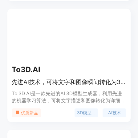
创意设计、广告制作和数字媒体项目。定价详细请参
考官方网站。
To3D.AI
先进AI技术，可将文字和图像瞬间转化为3D模型，无需3D建模经验。
To 3D AI是一款先进的AI 3D模型生成器，利用先进
的机器学习算法，可将文字描述和图像转化为详细的
3D模型。其重要性在于极大地简化了3D模型的创建
3D模型生成
AI技术
优质新品
过程，无需专业的3D建模经验。主要优点包括生成
速度快，相比传统3D建模工作流程快10 - 100倍；支
持多种格式导出，与主流3D软件和3D打印工作流程
兼容；生成的模型质量高，具有优化的拓扑结构和