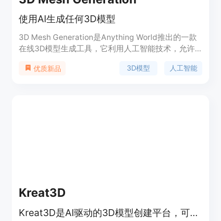
使用AI生成任何3D模型
3D Mesh Generation是Anything World推出的一款
在线3D模型生成工具，它利用人工智能技术，允许
用户通过简单的文字描述或上传图片来快速生成3D
3D模型
人工智能
优质新品
模型。这项技术的重要性在于它极大地简化了3D模
型的创建过程，使得没有专业3D建模技能的用户也
能轻松创建出高质量的3D内容。产品背景信息显
示，Anything World致力于通过其平台提供创新的
3D内容创建解决方案，而3D Mesh Generation是其
产品线中的重要组成部分。关于价格，用户可以在注
册后查看具体的定价方案。
Kreat3D
Kreat3D是AI驱动的3D模型创建平台，可快速将图像和文本转化为3D模型。