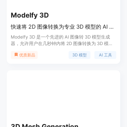
Modelfy 3D
快速将 2D 图像转换为专业 3D 模型的 AI 工具。
Modelfy 3D 是一个先进的 AI 图像转 3D 模型生成
器，允许用户在几秒钟内将 2D 图像转换为 3D 模
型，支持高达 30 万多边形的精度，非常适合 3D 打
3D 模型
AI 工具
优质新品
印、游戏开发和专业项目。该平台采用自研的 AI 算
法和企业级基础设施，提供高效、可靠的 3D 模型生
成服务，用户可以按需选择不同的质量级别进行下
载，满足多种需求。价格体系灵活，支持免费试用和
付费订阅，适合从个人创作者到企业用户的广泛使
用。
3D Mesh Generation