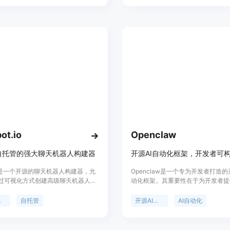
倦的机器人员工一样24/7工作的流
效的任务执行能力，帮助用户完成复
在用户决定与之交流时才会暂停操
适合各种设备，包括 Android 和 iO
iChain还可以通过特定过程引导较小
提高效率和成本效益。此外，它能够
操作系统读写文件和运行命令，生成
deJS代码片段或脚本，使用API，自
。OmniChain是私有的（自托
全开源的，并通过非限制性的MIT许
商业使用。
ot.io
Openclaw
自托管的强大聊天机器人构建器
ot是一个开源的聊天机器人构建器，允
Openclaw是一个专为开发者打造的
过可视化方式创建高级聊天机器人，
动化框架。其重要性在于为开发者提
web/mobile应用中，并实时收集结
工作流的完全控制权，避免了使用云
供了34多种构建块，如文本、图片、
来的各种限制。主要优点包括：完全
人
自托管
开源AI框架
AI自动化
频、条件分支、逻辑脚本等，支持多
码可审计；支持自定义插件，扩展性
如Webhook、OpenAI、Google
行部署，数据安全有保障；支持自带
s等。Typebot支持自定义主题，以匹配
供应商锁定。产品背景是为满足开发