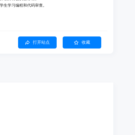
助学生学习编程和代码审查。
打开站点
收藏
的安装包。
的部署。
行个性化设置。
和审查代码。