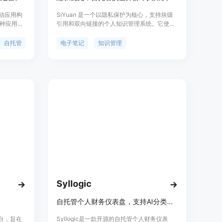
驱动应用构
SiYuan 是一个以隐私保护为核心，支持块级
种应用程
引用和双向链接的个人知识管理系统。它使用
旨在提供一
TypeScript 和 Golang 编写，提供了块级内容
够轻松地
组织、Markdown 所见即所得编辑器、内容块
自托管
电子笔记
知识管理
新能力。
快照、思维导图、反向链接和引用等功能。
具、音乐
SiYuan 支持数据的块级管理和双向链接，允
ok的主要
许用户以非线性的方式组织内容，促进了信息
用户可以
的连接和知识网络的构建。此外，SiYuan 还
支持数据的自托管，确保用户数据的安全性和
隐私性。SiYuan 拥有活跃的社区和丰富的插
件生态，支持多种操作系统，包括
Windows、macOS 和 Linux。SiYuan 的大部
分功能都是免费的，但也有付费的高级功能，
如数据同步等。
Syllogic
自托管个人财务仪表盘，支持AI分类、循环支出跟踪，有实时演示。
平台，旨在
Syllogic是一款开源的自托管个人财务仪表