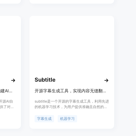
杂操作，
的困难，提供零配置、零运维的服务。其价格
S。
从 $19/月起，有 Lite、Pro、Max 三种套餐可
供选择，适合不同需求的用户，包括个人开发
者、重度 AI 用户和高负载场景需求者。
Subtitle
开源AI自动化框架，开发者可构建AI工作流，集成50+服务并自行部署。
开源字幕生成工具，实现内容无缝翻译。
开源AI自
subtitle是一个开源的字幕生成工具，利用先进
供了对AI
的机器学习技术，为用户提供准确且自然的声
AI服务带
音字幕。它支持多种语言，易于集成到现有的
开源，代
工作流程中，并允许用户在自己的服务器上自
字幕生成
机器学习
强；可自
托管，增强控制权和隐私保护。
模型，无
者对于透