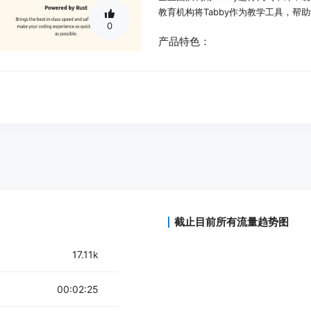
教育机构将Tabby作为教学工具，帮
0
产品特色：
支持多种编程语言的智能代码补全
提供代码审查和安全审计功能
允许自定义配置以适应不同开发环境
提供实时演示和快速教程
支持社区交流和问题解答
支持API调用，方便集成到其他系统
使用教程：
1. 访问Tabby官方网站并注册账户。
2. 根据需要选择部署方式，下载相应
截止目前所有流量趋势图
3. 阅读并遵循安装指南，完成Tabby
4. 使用TOML配置文件对Tabby进
17.11k
5. 利用Tabby的AI功能，开始编写
6. 参与社区交流，获取帮助和反馈。
00:02:25