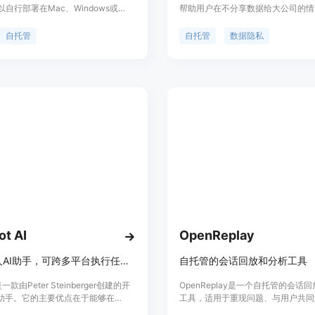
自行部署在Mac、Windows或
帮助用户在不分享数据给大公司的情
x设备上，用户能够完全掌控自己的数
过强大的分析工具理解访问者行为并
隐私安全。该产品具有100种平台集
站。它提供深入的智能分析功能，支
自托管
自托管
数据隐私
适配WhatsApp、Telegram等主流
会话回放等功能，帮助用户发现并解
的主要优点包括主动采取行动、可高
验问题。UXWizz自2012年开发以
具备上下文记忆系统、能进行网页自
据用户反馈不断改进，提供高质量的
。在硬件方面，可选择Mac mini、
于维护的系统。
rry Pi 4或现有PC等设备运行。成本
能需一次性投入，如Mac mini M2
；主要的持续成本来自AI模型API使
5 - 50美元，不过相比其他订阅制
，它无需月订阅费，按需使用API更省
位是为用户提供一个功能强大、高度
全隐私的个人AI助理解决方案。
ot AI
OpenReplay
开源个人AI助手，可跨多平台执行任务，有50+集成，隐私性强。
自托管的会话回放和分析工具
是一款由Peter Steinberger创建的开
OpenReplay是一个自托管的会话
I助手。它的主要优点在于能够在
工具，适用于重现问题、与用户共同
p、Telegram、Discord、Slack和
优化产品。它能够捕获网络活动、控