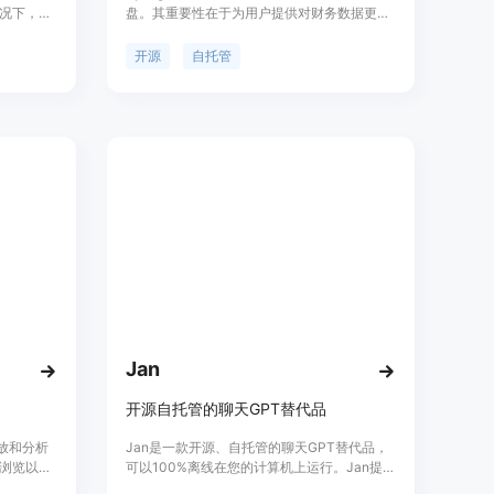
况下，通
盘。其重要性在于为用户提供对财务数据更强
改进网
的控制权，避免数据被锁定在托管预算产品
持热图、
中。主要优点包括可自托管运行在多种基础设
开源
自托管
决用户体
施上，能控制财务数据，AI分类可选，支持
来，一直根
CSV导入导出等。产品背景方面，它满足了那
支持和易
些希望对财务数据有更多掌控权的用户需求。
价格上，该产品采用AGPL 3.0开源协议，意
味着是免费的。其定位是为自托管用户、注重
隐私的开发者和家庭实验室用户提供一个专业
的财务解决方案。
Jan
开源自托管的聊天GPT替代品
回放和分析
Jan是一款开源、自托管的聊天GPT替代品，
浏览以及
可以100%离线在您的计算机上运行。Jan提供
制台日
可定制的AI助手、全局热键和内联AI等功能，