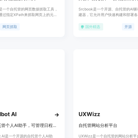
err是一个自托管的网页数据抓取工具，
Srcbook是一个开源、自托管的AI
通过指定XPath来抓取网页上的元
建器，它允许用户快速构建和部署各
可以提交URL和相应的元素进行抓
序。产品背景信息显示，Srcbook
会以表格形式展示，并支持下载为
个平台，让开发者和非技术用户都能
网页抓取
国外精选
开源
l文件。该工具的主要优点包括用户友好
构建应用程序，从而提高生产力和创
灵活的XPath选择器、批量处理能力
它支持多种应用场景，如项目管理工
技术的支持。Scraperr适用于需要从
发现页面、技术文档网站等。Srcbo
取大量数据的用户，无论是研究人
优点包括开源性、灵活性和易用性，
者还是市场营销人员。
根据自己的需求定制和扩展功能。
bot AI
UXWizz
开源自托管个人AI助手，可管理日程、集成百平台，保障数据隐私
自托管网站分析平台
bot AI是一个开源的自托管个人AI助
UXWizz是一个自托管的网站分析