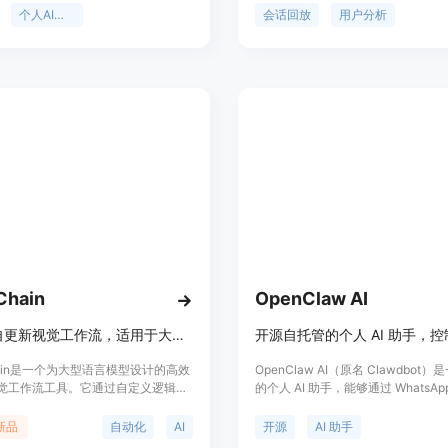
age等多个平台上主动执行任务，具有
志、JS错误、存储操作/状态、页面
个人AI助手
会话回放
用户分析
成功能，可连接Gmail、Calendar、
标、CPU/内存使用情况等，支持Web
ub等工具。该产品采用自托管模式，数据
React Native应用。OpenRepla
户自己的基础设施上，保障了隐私。
影响、隐私控制、易于部署等特点，
持久记忆功能，能记住用户偏好和过
件化支持，可与多种后端日志系统集
其模型具有无关性，可使用Claude、
或与Ollama集成实现完全本地运行。
ot本身免费开源，遵循MIT许可，但使用
e或OpenAI等AI模型API需要付费，若使
ama则可实现完全本地操作无需额外费
定位是帮助用户自动化日常工作流
工作效率。
Chain
OpenClaw AI
高效的自更新视觉工作流，适用于大型语言模型。
hain是一个为大型语言模型设计的高效
OpenClaw AI（原名 Clawdbot
觉工作流工具。它通过自定义逻辑流
的个人 AI 助手，能够通过 WhatsAp
I语言模型，显著提高了工作效率。
Telegram 等多种渠道控制计算机
hain利用链式记忆能力存储和回忆信
私与自主权，数据存储在本地或私人
新品
自动化
AI
开源
AI 助手
这些信息做出决策。它允许用户创建
上，完全掌握在用户手中。该产品旨