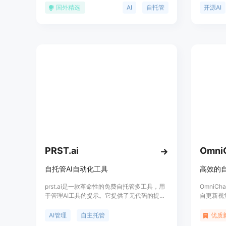
包括文档阅读、代码编写、心理健康分析等，
iMess
国外精选
AI
自托管
开源AI
旨在提高用户的工作效率和生活质量。产品背
50多种集
景信息显示，Open WebUI拥有超过97K的用
GitH
户，并且持续更新和扩展其功能。
存储在用
它还具有
往对话。
GPT 4
Moltb
Claud
用Oll
用。它的
程，提高
PRST.ai
Omni
自托管AI自动化工具
prst.ai是一款革命性的免费自托管多工具，用
OmniC
于管理AI工具的提示。它提供了无代码的提示
自更新视
管理、自定义定价规则、完全掌控AI生成验
程引导A
证、自主托管数据、灵活的AI工具连接、用户
OmniC
AI管理
自主托管
优质
反馈收集、AI商店和A/B测试等功能。适用于
息，基于