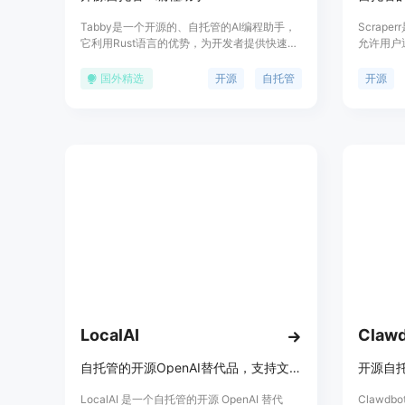
Tabby是一个开源的、自托管的AI编程助手，
Scrap
它利用Rust语言的优势，为开发者提供快速且
允许用户
安全的编程体验。Tabby允许用户通过简单的
素。用户
TOML配置文件来控制部署，确保代码的安全
取，结果
国外精选
开源
自托管
开源
性和合规性。
Exce
的界面、
以及对AI
网页上提
员、开发
LocalAI
Clawd
自托管的开源OpenAI替代品，支持文本、音频、图像生成
LocalAI 是一个自托管的开源 OpenAI 替代
Clawd