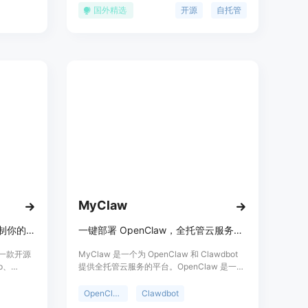
速度指
可以提高您的生产力。Jan支持在本地主机上
国外精选
开源
自托管
、iOS和
提供OpenAI等价API服务器，可以与兼容的应
y具有低性能
用程序一起使用。Jan的对话、偏好和模型使
并提供插
用等数据都保留在您的计算机上，安全、可导
成。
出，并可随时删除。
MyClaw
开源自托管的个人 AI 助手，控制你的计算机。
一键部署 OpenClaw，全托管云服务，零运维，$19/月起享专属 AI 助手。
）是一款开源
MyClaw 是一个为 OpenClaw 和 Clawdbot
p、
提供全托管云服务的平台。OpenClaw 是一款
。它强调隐
开源的 AI 助手，能控制计算机、自动化任务并
服务器
跨多个平台工作，在 GitHub 上有超 80k 星
OpenClaw
Clawdbot
在提供高
标。MyClaw 解决了用户自行搭建 OpenClaw