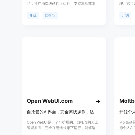
品，可在消费级硬件上运行，支持本地或本地
理。它可以
部署的文本、音频、图像生成。它提供了 GPT
Linu
等模型的文本生成功能，同时支持文本转语
据，确保
开源
自托管
开源
音、图像生成等多种功能。由于其开源自托管
成能力，可
的特性，用户可以自由定制和部署，不受云端
应用。它
API 限制，适合对数据隐私和安全性有要求的
度定制、
用户。LocalAI 的定位是为那些寻求自主控
动化操作等
制、不依赖于第三方服务的个人用户或组织提
Raspbe
供强大的 AI 生成能力。
上，硬件可
599美元
用，每月约
AI助手
钱。其定
定制且安
Open WebUI.com
Moltb
自托管的AI界面，完全离线操作，适应您的工作流程。
Open WebUI是一个可扩展的、自托管的人工
Moltbot
智能界面，完全在离线状态下运行，能够适应
源个人A
用户的工作流程。它提供了多种功能和模型，
WhatsAp