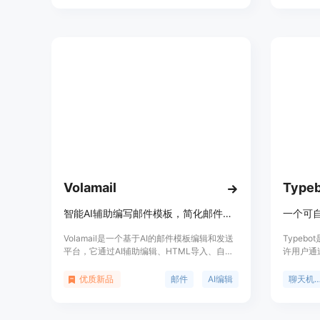
各种AI应用场景，如企业级AI集成、AI生成验
像不知疲
证、AI API管理等。prst.ai让AI管理更简单，
程，只有
推动业务发展。
作。Omn
的模型，
访问底层
和运行No
动化任务等
管）、完
可证可供
Volamail
Typeb
智能AI辅助编写邮件模板，简化邮件发送流程。
一个可
Volamail是一个基于AI的邮件模板编辑和发送
Typeb
平台，它通过AI辅助编辑、HTML导入、自托
许用户通
管等特性，帮助用户轻松创建和发送邮件。该
嵌入到任何
产品完全开源，支持通过简单的HTTP调用发
果。它提
优质新品
邮件
AI编辑
聊天机器
送事务性邮件，无需依赖复杂的SDK或额外的
视频、音
库。Volamail致力于提供简单、可预测的定价
种集成方式，
策略，满足不同规模用户的需求。
Sheet