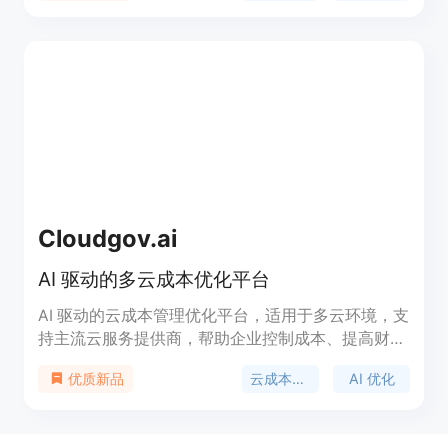
划，最多管理3个订阅；付费可一次性支付39美元获
得终身访问权限，无 recurring fees。定位为帮助个
人和家庭有效管理订阅开支。
Cloudgov.ai
AI 驱动的多云成本优化平台
AI 驱动的云成本管理优化平台，适用于多云环境，支
持主流云服务提供商，帮助企业控制成本、提高财务
可见性、简化操作。价格为免费试用，目标受众是希
云成本管理
AI 优化
优质新品
望控制云成本的组织。