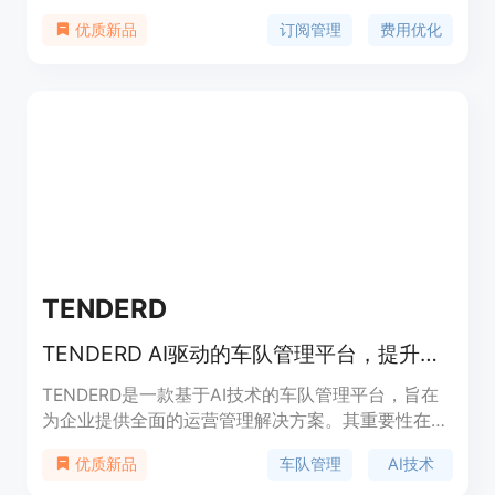
要的费用支出。主要优点包括将所有订阅信息集中管
订阅管理
费用优化
优质新品
理、提供续订提醒、支持账单分摊、提供详细的分析
数据等。产品背景是针对人们在众多订阅服务中容易
混乱和遗忘的问题而开发。价格方面，有免费计划可
管理3个订阅，也提供29美元的终身套餐。产品定位
是为用户提供便捷、高效的订阅管理解决方案，让用
户清晰掌握订阅情况，优化订阅支出。
TENDERD
TENDERD AI驱动的车队管理平台，提升运营效率、安全与可持续性
TENDERD是一款基于AI技术的车队管理平台，旨在
为企业提供全面的运营管理解决方案。其重要性在于
帮助企业提升运营效率、降低成本、增强安全性以及
车队管理
AI技术
优质新品
实现可持续发展目标。主要优点包括实时监控、智能