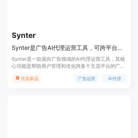
Synter
Synter是广告AI代理运营工具，可跨平台管理优化广告活动。
Synter是一款面向广告领域的AI代理运营工具，其核
心功能是帮助用户管理和优化跨多个主流平台的广告
活动。该产品的重要性在于，它解决了传统广告运营
广告运营
AI代理
优质新品
中需要在多个平台间切换、手动操作效率低的问题。
主要优点包括：能将CPA降低达40%，通过AI代理实
现快速从活动简报投入到实际运营，无需使用电子表
格和频繁切换标签页，拥有统一的界面管理20个广告
平台，支持实时协作，自动生成综合性能报告和战略
建议等。产品背景是为了满足当今B2B团队对于更智
能、高效的广告运营需求而开发。提供14天免费试
用，可随时取消，适合广告机构、初创企业和营销团
队使用。