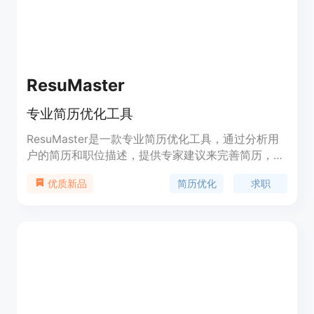
ResuMaster
专业简历优化工具
ResuMaster是一款专业简历优化工具，通过分析用
户的简历和职位描述，提供专家建议来完善简历，确
保满足招聘人员的特定要求。该工具能够快速比对简
简历优化
求职
优质新品
历和职位要求，找出最佳匹配和改进建议。用户可以
在ResuMaster网站上传简历并获取分析结果。