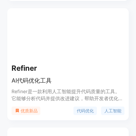
分析、自动化任务等。产品背景是满足企业对车队和
设备管理日益增长的数字化需求。价格信息未提及。
定位是为不同行业的企业提供一站式运营管理平台。
Refiner
AI代码优化工具
Refiner是一款利用人工智能提升代码质量的工具。
它能够分析代码并提供改进建议，帮助开发者优化代
码的性能、可读性和可维护性。Refiner的功能包括
代码优化
人工智能
优质新品
自动重构、代码规范检查和性能优化等。它具有极快
的响应速度，平均响应时间不到1秒。Refiner注重用
户隐私，不会保留用户输入的代码信息。该产品免费
试用前三次。