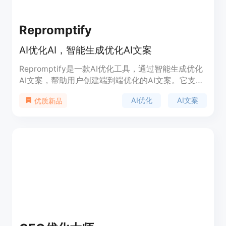
Repromptify
AI优化AI，智能生成优化AI文案
Repromptify是一款AI优化工具，通过智能生成优化
AI文案，帮助用户创建端到端优化的AI文案。它支持
各类AI模型，包括GPT-4、DALLE•2和
AI优化
AI文案
优质新品
Midjourney，并为每个模型生成适配的优化提示。用
户可以在其中编写产品描述、问题和指令，
Repromptify会根据给定的信息，自动生成最佳的AI
提示。同时，Repromptify还提供ChatGPT响应测
试，以及DALLE•2和Midjourney生成图像，让用户
更直观地了解优化的效果。无需担心语句表达的准确
性和繁琐的细节，Repromptify会为您完成。快来体
验免费试用吧！