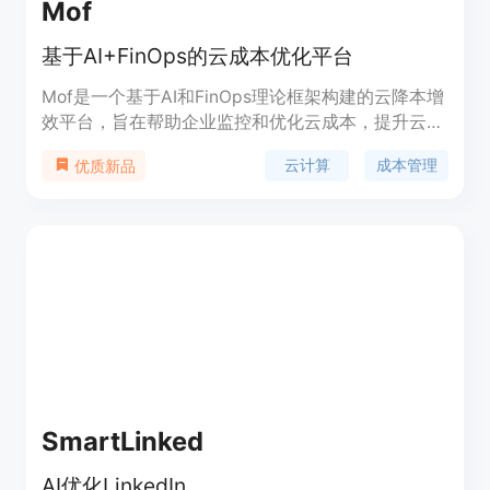
Mof
基于AI+FinOps的云成本优化平台
Mof是一个基于AI和FinOps理论框架构建的云降本增
效平台，旨在帮助企业监控和优化云成本，提升云计
算的投资回报率(ROI)。通过集中化管理和数据分
云计算
成本管理
优质新品
析，Mof能够提供成本监控、KPI制定、财务报表等
多种功能，帮助企业在产品迭代速度和敏捷性之间做
出最佳权衡，实现云资源的高效利用和成本控制。
SmartLinked
AI优化LinkedIn