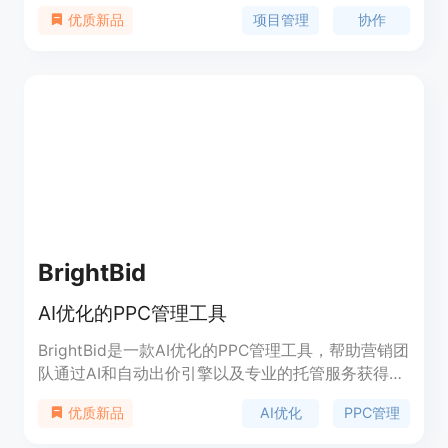
项目管理
协作
优质新品
BrightBid
AI优化的PPC管理工具
BrightBid是一款AI优化的PPC管理工具，帮助营销团
队通过AI和自动出价引擎以及专业的托管服务获得更
大的价值。它基于谷歌和必应的AI和自动化平台，利
AI优化
PPC管理
优质新品
用大数据输入，确保优先考虑您的业务目标。它可以
帮助营销团队降低CPC并提高广告支出回报率，扩展