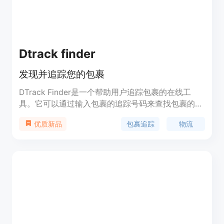
营销与技术解决方案，帮助用户基于真实品牌与产品
信息实现AI推荐排名的精准提升。
Dtrack finder
发现并追踪您的包裹
DTrack Finder是一个帮助用户追踪包裹的在线工
具。它可以通过输入包裹的追踪号码来查找包裹的实
时位置和状态。用户可以轻松地追踪多个物流运输商
包裹追踪
物流
优质新品
的包裹，方便快捷。