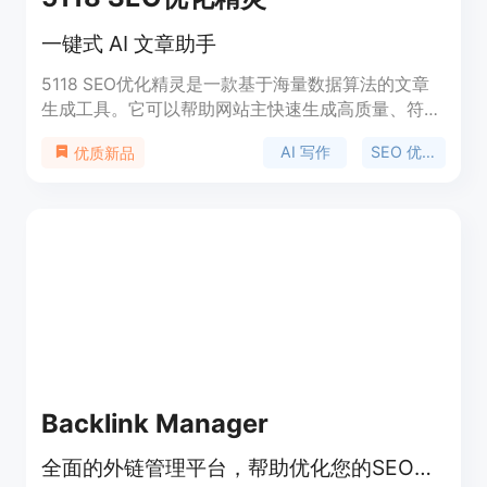
一键式 AI 文章助手
5118 SEO优化精灵是一款基于海量数据算法的文章
生成工具。它可以帮助网站主快速生成高质量、符合
SEO 要求的文章，提高网站在搜索引擎中的排名，从
AI 写作
SEO 优化
优质新品
而获得更多的流量。使用该工具，只需输入需要写作
的主题关键词，它就可以自动为你生成一篇文章，并
且该文章将符合搜索引擎的优化规则。一键式 AI 写
作助手的优点在于，它可以快速为网站生成符合 SEO
要求的高质量文章，提高网站在搜索引擎中的排名，
减少写作的时间和精力成本，同时提高了文章的质量
和可读性。
Backlink Manager
全面的外链管理平台，帮助优化您的SEO策略。