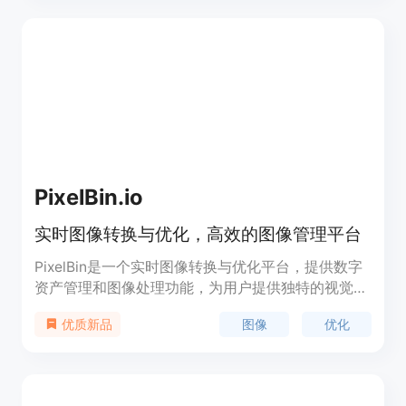
国际市场，提供专业的付费搜索专业知识。
PixelBin.io
实时图像转换与优化，高效的图像管理平台
PixelBin是一个实时图像转换与优化平台，提供数字
资产管理和图像处理功能，为用户提供独特的视觉体
验和更好的网络互动。通过PixelBin，用户可以批量
图像
优化
优质新品
上传和存储图像，并实时进行图像转换和优化。平台
还提供自动压缩图像、响应式图像交付、自定义工作
流程和AI支持等功能。PixelBin集中存储和管理图
像，提供强大的CDN，以快速交付全球优化的图像。