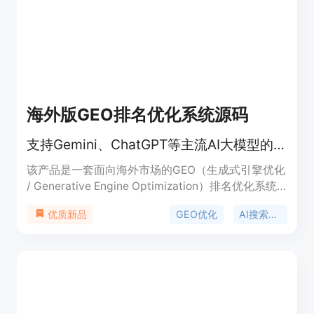
海外版GEO排名优化系统源码
支持Gemini、ChatGPT等主流AI大模型的海外版GEO搜索引擎排名优化系统源码。
该产品是一套面向海外市场的GEO（生成式引擎优化
/ Generative Engine Optimization）排名优化系统
源码，支持Gemini、ChatGPT、Grok和Claude等主
GEO优化
AI搜索引擎优化
优质新品
流AI大模型。随着AI搜索引擎和问答推荐的普及，
GEO技术成为企业在AI大模型回答中获取曝光与推荐
的关键手段。该系统支持源码私有化部署到自主服务
器，具备无限贴牌OEM、开代理以及开设账号等商业
化运营能力。产品定价为15,800元，定位为面向站
长、跨境电商、海外营销机构及SaaS服务商的高级