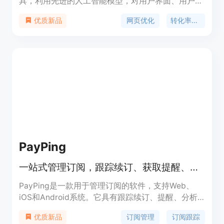
具，利用先进的人工智能模型，对用户界面、用户体
验、视觉设计、内容和搜索引擎优化等五个主要方面
网页优化
转化率优化
优质新品
进行综合评估，提供实时反馈和建议。通过改善页面
的性能和效果，帮助用户将网站流量转化为付费客
户。
PayPing
一站式管理订阅，跟踪续订、获取提醒、分摊账单，用AI优化开支
PayPing是一款用于管理订阅的软件，支持Web、
iOS和Android系统。它具有跟踪续订、提醒、分析
和AI优化等功能，还能管理信用卡账单。产品背景是
订阅管理
订阅跟踪
优质新品
满足人们对订阅管理和成本优化的需求。有免费计