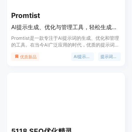
Promtist
AI提示生成、优化与管理工具，轻松生成优化提示，管理复用提示。
Promtist是一款专注于AI提示词的生成、优化和管理
的工具。在当今AI广泛应用的时代，优质的提示词对
于获取高质量的AI生成结果至关重要，但编写良好的
AI提示词生成
提示词优化
优质新品
提示词并非易事，需要丰富的经验和知识，且处理复
杂任务时专业提示词可能很长，编写耗时，还需要多
种技能。Promtist应运而生，它提供各种算法和工
具，帮助用户轻松生成和优化提示词。该产品提供免
费试用，无需注册和信用卡信息，其定位是为需要使
用AI进行内容生成的用户提供便捷、高效的提示词解
决方案。
5118 SEO优化精灵