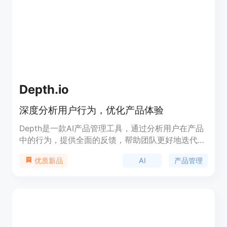
Depth.io
深度分析用户行为，优化产品体验
Depth是一款AI产品管理工具，通过分析用户在产品
中的行为，提供全面的反馈，帮助团队更好地迭代产
品。它不仅能够观察产品的每一方面，从用户体验建
AI
产品管理
优质新品
议到新功能的开发，还能优化会员计划和特权展示，
提升用户参与度和理解。此外，Depth还关注视频播
放的可用性问题，如视频链接失效、加载延迟等，确
保用户能够流畅地消费视频内容。