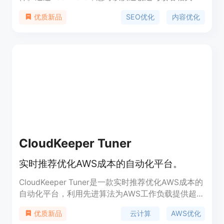
内容，并增加有机流量。Dashword提供内容构思、
SEO优化
内容优化
优质新品
优化和编辑等功能，帮助您写出出色的内容。无需信
用卡，立即免费试用！
CloudKeeper Tuner
实时推荐优化AWS成本的自动化平台。
CloudKeeper Tuner是一款实时推荐优化AWS成本的
自动化平台，利用先进算法为AWS工作负载提供超过
150条实时建议，涵盖50多项AWS服务。通过降低
云计算
AWS优化
优质新品
AWS成本的同时确保最佳性能，背靠100位AWS认证