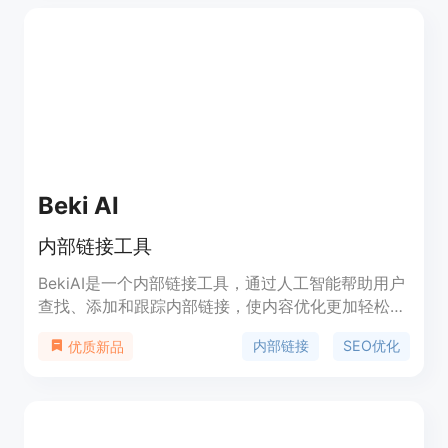
目标是帮助用户了解和应对不断变化的搜索引擎算法
和市场需求，从而提高他们的网站排名和在线可见
性。
Beki AI
内部链接工具
BekiAI是一个内部链接工具，通过人工智能帮助用户
查找、添加和跟踪内部链接，使内容优化更加轻松高
效。它提供了仪表板、机会发现、链接监控、页面管
内部链接
SEO优化
优质新品
理等功能，帮助用户发现关键链接机会，轻松构建和
管理内部链接。