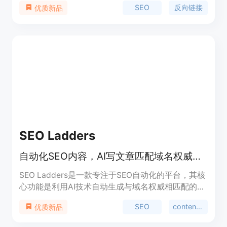
SEO
反向链接
优质新品
管理员提供链接提交的中心，以提升在线可见性和有
机流量增长。
SEO Ladders
自动化SEO内容，AI写文章匹配域名权威，发布到CMS并追踪排名
SEO Ladders是一款专注于SEO自动化的平台，其核
心功能是利用AI技术自动生成与域名权威相匹配的
SEO博客文章，以帮助企业自动提升自然流量。该平
SEO
content automation
优质新品
台的重要性在于它能够解决企业在SEO内容创作和推
广方面的难题，节省时间和人力成本。主要优点包括