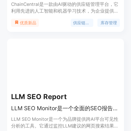
ChainCentral是一款由AI驱动的供应链管理平台，它
利用先进的人工智能和机器学习技术，为企业提供了
一套全面的供应链解决方案。其重要性在于帮助企业
供应链管理
库存管理
优质新品
摆脱传统电子表格管理的低效和不准确性。主要优点
包括80%准确率的需求预测、多渠道库存同步、自动
化采购订单生成等。产品背景是为了满足现代企业在
复杂供应链环境下的管理需求，价格为每月49美
元，定位是服务于有供应链管理需求的各类企业。
LLM SEO Report
LLM SEO Monitor是一个全面的SEO报告生成工具，帮助您分析品牌在AI助手中的可见性。
LLM SEO Monitor是一个为品牌提供跨AI平台可见性
分析的工具。它通过监控LLM建议的网页搜索结果来