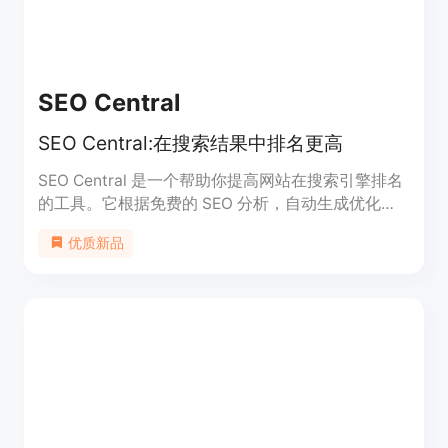
SEO Central
SEO Central:在搜索结果中排名更高
SEO Central 是一个帮助你提高网站在搜索引擎排名
的工具。它根据免费的 SEO 分析，自动生成优化的
元数据。有了 SEO Central，你可以轻松地超越你的
优质新品
竞争对手，出现在搜索结果的顶部。该工具提供了一
个快速复制粘贴的功能，来优化你的页面内容。登录
或创建一个账户，免费获取你的 SEO 分析。