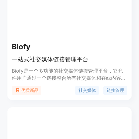
Biofy
一站式社交媒体链接管理平台
Biofy是一个多功能的社交媒体链接管理平台，它允
许用户通过一个链接整合所有社交媒体和在线内容，
包括链接到应用商店、YouTube深层链接、URL缩
社交媒体
链接管理
优质新品
短、QR码生成和分析等。Biofy特别适用于内容创作
者、品牌和企业，帮助他们更有效地管理和推广自己
的在线存在。