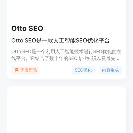
Otto SEO
Otto SEO是一款人工智能SEO优化平台
Otto SEO是一个利用人工智能技术进行SEO优化的在
线平台。它结合了数十年的SEO专业知识以及最先进
的AI模型,简化了SEO内容生成、技术优化等复杂流
SEO优化
内容生成
优质新品
程。用户可以为不同的品牌定制语音,生成针对品牌
个性化的独特优化内容。平台内容通过检测
Basically Human 得到99%以上符合人类原创的结
果。支持无限量WordPress集成、Zapier等第三方工
具连接,以及内容排期发布等功能。Otto SEO的目标
是完全取代传统数字营销代理机构,以更高效、低成
本的方式满足用户的SEO需求。