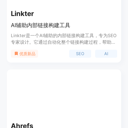
Linkter
AI辅助内部链接构建工具
Linkter是一个AI辅助的内部链接构建工具，专为SEO
专家设计。它通过自动化整个链接构建过程，帮助用
户节省大量手动工作的时间。Linkter的主要优点包
SEO
AI
优质新品
括提高网站的可爬取性和索引性，增加页面浏览量，
改善用户体验，分配链接权重，提升关键词排名，降
低跳出率。产品背景信息显示，Linkter经过20位
SEO专家的测试，已经帮助用户节省了大量的时间和
金钱。产品定位为SEO创新者，提供清晰的定价策
略，支持多语言，并提供WordPress插件、Google
Search Console和OpenAI的集成。
Ahrefs