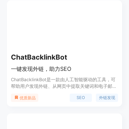
ChatBacklinkBot
一键发现外链，助力SEO
ChatBacklinkBot是一款由人工智能驱动的工具，可
帮助用户发现外链、从网页中提取关键词和电子邮件
地址，并生成电子邮件模板。它通过网页抓取技术来
SEO
外链发现
优质新品
分析网站并识别指向特定域或网页的链接。用户可以
轻松地获得有价值的外部链接资源，分析网页关键词
以了解竞争对手的SEO策略，并提取电子邮件地址以
帮助构建联系人网络。ChatBacklinkBot操作合法，
但使用时需遵守适用法律法规，并尊重隐私政策并获