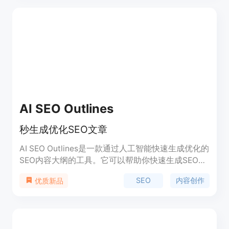
自动化内容生成、精准关键词研究、多语言支持、自
动发布等。产品背景是随着互联网竞争日益激烈，企
业需要更高效的SEO工具来提升网站排名和流量。价
格方面，提供免费试用，无需信用卡，之后的付费模
式未详细提及。平台定位明确，旨在为各类企业提供
一站式的SEO解决方案，帮助其在搜索引擎上获得更
好的排名和更多的流量。
AI SEO Outlines
秒生成优化SEO文章
AI SEO Outlines是一款通过人工智能快速生成优化的
SEO内容大纲的工具。它可以帮助你快速生成SEO友
好的元数据，如标题、描述、关键词等，提高你的文
SEO
内容创作
优质新品
章在搜索引擎中的排名。同时，它还可以生成完整的
文章内容，帮助你更快地创建更多的内容。AI SEO
Outlines非常适合商家、博主、自由职业者、机构等
人群使用，节省了雇佣内容机构或昂贵作家的费用。