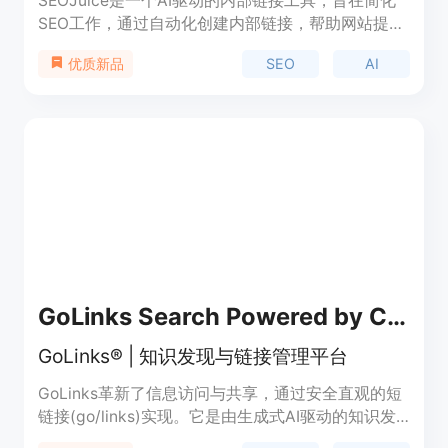
SEOJuice是一个AI驱动的内部链接工具，旨在简化
SEO工作，通过自动化创建内部链接，帮助网站提升
在搜索引擎中的排名。由Vadim个人开发，以解决手
SEO
AI
优质新品
动添加内部链接的繁琐和耗时问题。SEOJuice通过
AI扫描网站内容，找到合适的上下文链接和关键词，
并自动添加，从而提升整个网站的SEO性能。作为一
个自筹资金、独立运营的项目，SEOJuice不依赖外
部投资，以用户订阅费用为运营资金。
GoLinks Search Powered by ChatGPT
GoLinks® | 知识发现与链接管理平台
GoLinks革新了信息访问与共享，通过安全直观的短
链接(go/links)实现。它是由生成式AI驱动的知识发
现。