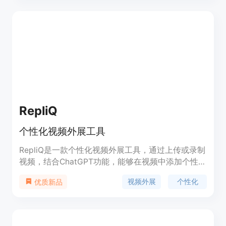
站内容。
RepliQ
个性化视频外展工具
RepliQ是一款个性化视频外展工具，通过上传或录制
视频，结合ChatGPT功能，能够在视频中添加个性化
提示，生成个性化视频或图片，并提供视频链接和
视频外展
个性化
优质新品
HTML邮件代码。用户可通过分析数据了解视频表现
和受众行为。RepliQ的定价灵活，适用于销售人员和
代理商等多种用户。