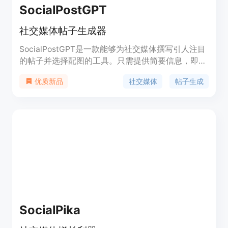
SocialPostGPT
社交媒体帖子生成器
SocialPostGPT是一款能够为社交媒体撰写引人注目
的帖子并选择配图的工具。只需提供简要信息，即可
看到魔法发生！它可以根据帖子主题进行调整、包含
社交媒体
帖子生成
优质新品
表情符号和标签、添加行动号召等。SocialPostGPT
由Wasp、OpenAI和Pexels + Unsplash提供支持。
SocialPika