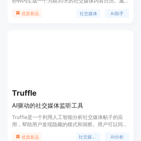
秒钟内生成一个为期30天的社交媒体内容日历。减
少时间和努力，提升品牌在社交媒体上的存在感。免
社交媒体
AI助手
优质新品
费试用！
Truffle
AI驱动的社交媒体监听工具
Truffle是一个利用人工智能分析社交媒体帖子的应
用，帮助用户发现隐藏的模式和洞察。用户可以同时
输入多达3个社交媒体账号，指定监控关键词，AI将
社交媒体监听
AI分析
优质新品
为您跟踪这些账号。Truffle由Dominic Emanuel