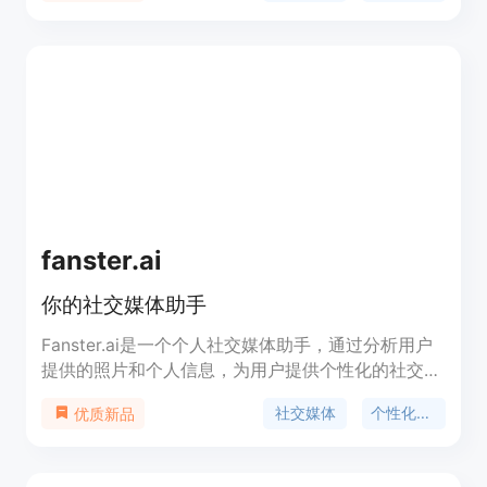
Horn和Claude共同开发，是一款专注于社交媒体监
听和分析的工具，适用于需要从社交媒体中提取有价
值信息的用户。
fanster.ai
你的社交媒体助手
Fanster.ai是一个个人社交媒体助手，通过分析用户
提供的照片和个人信息，为用户提供个性化的社交媒
体帖子建议。从帖子创意、标题、标签甚至包含用户
社交媒体
个性化建议
优质新品
的不同活动的图像，Fanster都会在你的社交媒体旅
程的每一步都陪伴着你！