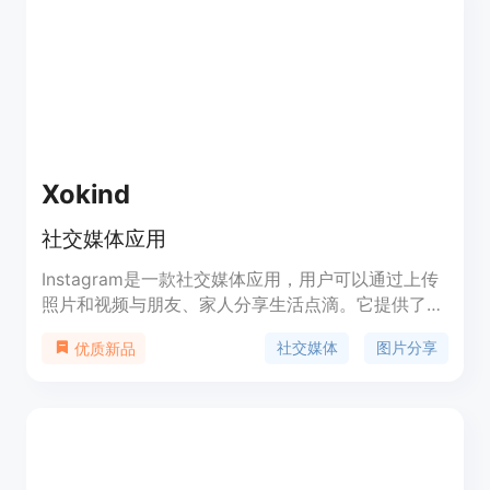
Xokind
社交媒体应用
Instagram是一款社交媒体应用，用户可以通过上传
照片和视频与朋友、家人分享生活点滴。它提供了浏
览、点赞、评论和私信等功能。Instagram以其简洁
社交媒体
图片分享
优质新品
的界面和流行的图片滤镜而闻名，适用于智能手机和
平板电脑。该应用是免费的，并提供了一些高级功能
和广告选项作为收费服务。