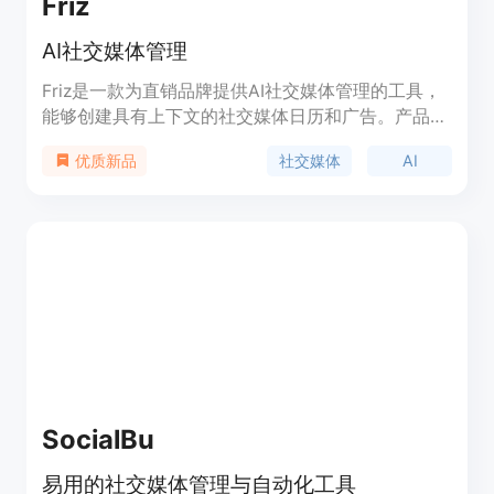
Friz
AI社交媒体管理
Friz是一款为直销品牌提供AI社交媒体管理的工具，
能够创建具有上下文的社交媒体日历和广告。产品包
含四种功能：品牌创意与上下文、头脑风暴和编辑内
社交媒体
AI
优质新品
容+广告、发布和日历管理以及分析。用户可以选择
月度或年度订阅，基本计划每月35美元，提供详细
的品牌营销策略、无限的AI内容生成、自动化的帖子
编辑、内容日历管理、社交媒体内容排程以及品牌资
产管理。此外，用户还可以通过附加功能提升订阅。
产品受到全球各地公司的喜爱和使用。
SocialBu
易用的社交媒体管理与自动化工具