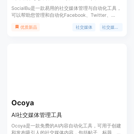
SocialBu是一款易用的社交媒体管理与自动化工具，
可以帮助您管理和自动化Facebook、Twitter、
Instagram和LinkedIn等社交媒体平台。它提供发
社交媒体
社交媒体管理
优质新品
布、计划、收集、回应、监测、分析、协作等多种功
能，让您更高效地管理社交媒体内容和互动。
SocialBu还支持定时发布、内容循环利用、智能回复
等特色功能。您可以根据自己的需求选择不同的套餐
进行订购。
Ocoya
AI社交媒体管理工具
Ocoya是一款免费的AI内容自动化工具，可用于创建
和发布吸引人的社交媒体内容，包括帖子、标题、博