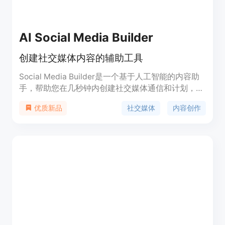
AI Social Media Builder
创建社交媒体内容的辅助工具
Social Media Builder是一个基于人工智能的内容助
手，帮助您在几秒钟内创建社交媒体通信和计划，节
省您的时间和金钱。它可以帮助您创建社交媒体帖
社交媒体
内容创作
优质新品
子、重写文章为吸引人的帖子、生成多触点的社交媒
体计划、发现增加您影响力的标签，并帮助您节省社
交媒体计划的时间。它还可以帮助您发现趋势和主题
关键词，以及在几秒钟内为所有社交渠道创建内容。