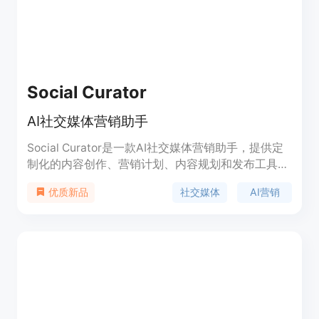
创作出新的灵感。Jester AI不会存储任何图像，使用
起来非常简单，只需要下载应用程序并从图库中选择
一张照片即可。
Social Curator
AI社交媒体营销助手
Social Curator是一款AI社交媒体营销助手，提供定
制化的内容创作、营销计划、内容规划和发布工具，
以及支持性社群等功能。通过Social Curator，您可
社交媒体
AI营销
优质新品
以轻松创建适合您业务的内容，并使用营销计划增加
销售。定价方案灵活，支持年费和月费。