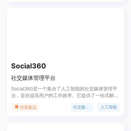
作和集成其他平台等。SocialBee适用于个人和商业
用户，提供14天免费试用，无需信用卡。详细的定价
信息可在官方网站上查看。
Social360
社交媒体管理平台
Social360是一个集合了人工智能的社交媒体管理平
台，旨在提高用户的工作效率。它提供了一站式解决
方案，包括文本到视频生成、社交媒体帖子创建和发
社交媒体管理
人工智能
优质新品
布、内容调度等功能。Social360通过人工智能技术
实现了自动化的社交媒体管理，帮助用户节省时间和
精力。