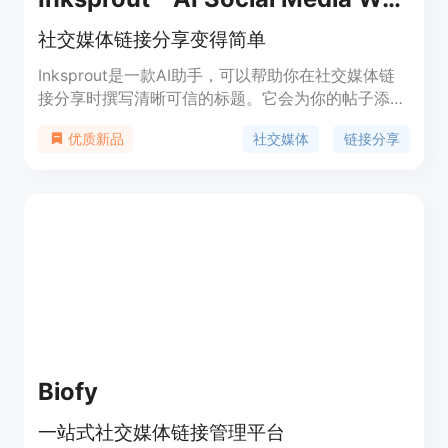
社交媒体链接分享变得简单
Inksprout是一款AI助手，可以帮助你在社交媒体链
接分享时撰写清晰可信的标题。它会为你的帖子添加
文章摘要，并且你可以自由编辑摘要文本，添加个人
社交媒体
链接分享
优质新品
信息。通过清晰的描述，你将提高链接帖子的参与
度，提供价值并获得更多关注者。与Hootsuite、
SocialBee和Publer等调度器以及LinkedIn等本地平
台兼容。
Biofy
一站式社交媒体链接管理平台