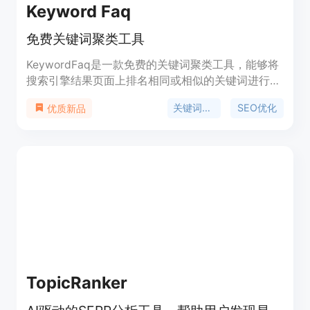
Keyword Faq
免费关键词聚类工具
KeywordFaq是一款免费的关键词聚类工具，能够将
搜索引擎结果页面上排名相同或相似的关键词进行分
组。通过将关键词聚类在一起，可以更好地理解搜索
关键词聚类
SEO优化
优质新品
者的需求和意图，并进行相应的内容优化。除了帮助
优化内容以适应多个相关的搜索查询外，关键词聚类
还能发现隐藏的SEO潜力，提高内容质量，最终实现
更好的搜索排名、增加有机流量和全面了解搜索意
图。
TopicRanker