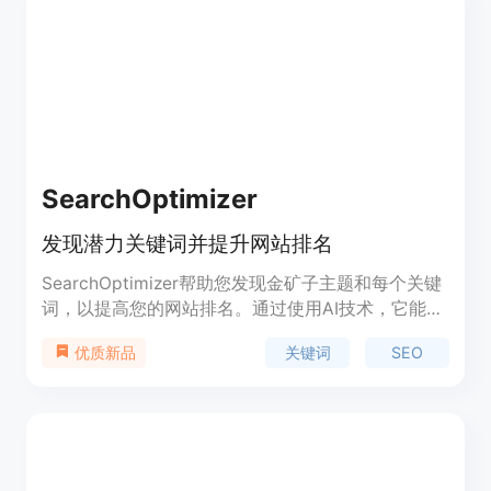
SearchOptimizer
发现潜力关键词并提升网站排名
SearchOptimizer帮助您发现金矿子主题和每个关键
词，以提高您的网站排名。通过使用AI技术，它能够
找到您的领域中的未开发关键词，为您的内容提供灵
关键词
SEO
优质新品
感和分类关键词。它还提供功能强大的关键词聚类和
排名跟踪功能，以帮助您优化网站的SEO效果。