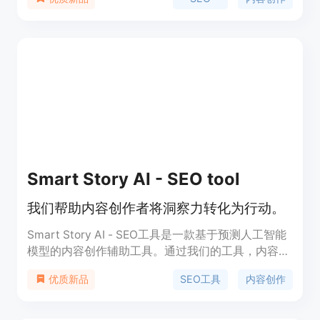
关键词，生成最终内容，从而使得内容对人和搜索引
擎都自然合适。该工具提供300多种方式来创建和优
化标题、描述和其他短内容，提高搜索引擎排名，增
加转化率。
Smart Story AI - SEO tool
我们帮助内容创作者将洞察力转化为行动。
Smart Story AI - SEO工具是一款基于预测人工智能
模型的内容创作辅助工具。通过我们的工具，内容创
作者和出版商可以生成更具效果的内容。它提供洞察
SEO工具
内容创作
优质新品
力和建议，帮助优化标题、关键词和内容结构。我们
的工具能够预测内容的成功，并提供实时的SEO建
议。定价根据套餐不同而定，详情请访问官方网址。