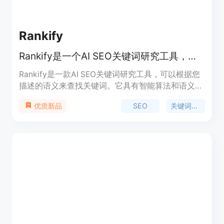
Rankify
Rankify是一个AI SEO关键词研究工具，可以根据您描述的语义来查找关键词。
Rankify是一款AI SEO关键词研究工具，可以根据您
描述的语义来查找关键词。它具有智能算法和语义搜
索功能，可以帮助您提高网站的排名。Rankify还提
SEO
关键词研究
优质新品
供详细的关键词分析和竞争对手分析，帮助您优化您
的SEO策略。它的主要优点是快速准确地找到关键
词，并提供相关的数据和建议。