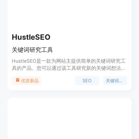
成等。产品背景信息暂未提及，提供免费试用，定位
为中小企业和博客主的SEO解决方案。
HustleSEO
关键词研究工具
HustleSEO是一款为网站主提供简单的关键词研究工
具的产品。您可以通过该工具研究新的关键词想法，
并跟踪历史搜索数据，了解哪些关键词和主题值得进
SEO
关键词研究
优质新品
行SEO优化。此外，AI会为您生成10个与关键词相关
的内容想法。