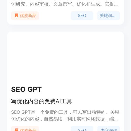
词研究、内容审核、文章撰写、优化和生成。它提供
了一站式的解决方案，让您可以轻松创建出具有实际
SEO
关键词研究
优质新品
效果的综合性内容策略。Surfer的主要功能包括：关
键词研究，内容审核，文章撰写，优化和生成，以及
对竞争对手的分析。无论您是个人博主还是企业网
站，Surfer都能帮助您提高有机流量。
SEO GPT
写优化内容的免费AI工具
SEO GPT是一个免费的工具，可以写出独特的、关键
词优化的内容，自然易读。利用实时网络数据，编写
标题、主题、描述等。SEO GPT通过分析网页内容和
SEO
内容创作
优质新品