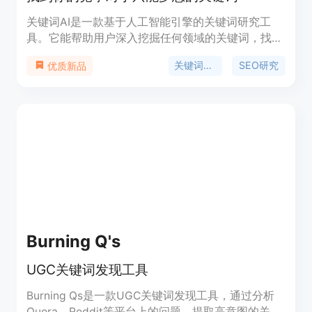
关键词AI是一款基于人工智能引擎的关键词研究工
具。它能帮助用户深入挖掘任何领域的关键词，找到
目标受众正在搜索的关键词。使用关键词AI，你可以
关键词研究
SEO研究
优质新品
生成大量有用的关键词，并根据数据决策选择要针对
的关键词和创建博客文章大纲。此外，关键词AI还能
生成有深度相关性的问题、话题和博客文章大纲。通
过关键词AI，你能够建立起在你的领域内的权威性，
吸引更多的有针对性的流量。
Burning Q's
UGC关键词发现工具
Burning Qs是一款UGC关键词发现工具，通过分析
Quora、Reddit等平台上的问题，提取高意图的关键