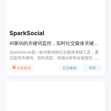
SparkSocial
AI驱动的关键词监控，实时社交媒体关键词跟踪，自动生成智能回复。
SparkSocial是一款AI驱动的社交媒体营销工具，通
过监控关键词、实时追踪、情感分析和全面报告，帮
助用户更接近受众。它提供自动生成回复、竞争分
社交媒体
营销
优质新品
析、受众发现等功能，帮助用户发现潜在客户、提升
品牌曝光、进行大规模冷外联等，同时提供数据驱动
的报告和分析。定价灵活，适用于企业、代理机构、
SaaS以及创作者。