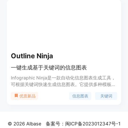
Outline Ninja
一键生成基于关键词的信息图表
Infographic Ninja是一款自动化信息图表生成工具，
可根据关键词快速生成信息图表。它提供多种模板选
择，能够自定义图标颜色并智能选择适当的图标。利
信息图表
关键词
优质新品
用人工智能生成问题和答案，也可以编写自定义的问
题和答案。用户还可以下载FAQSchema.org以匹配
问题和答案，提升搜索引擎优化效果。该工具还提供
一键分享到社交媒体的按钮，并为WordPress提供嵌
© 2026 AIbase
备案号：闽ICP备2023012347号-1
入图片的代码和复制嵌入代码按钮，增加传播和反向