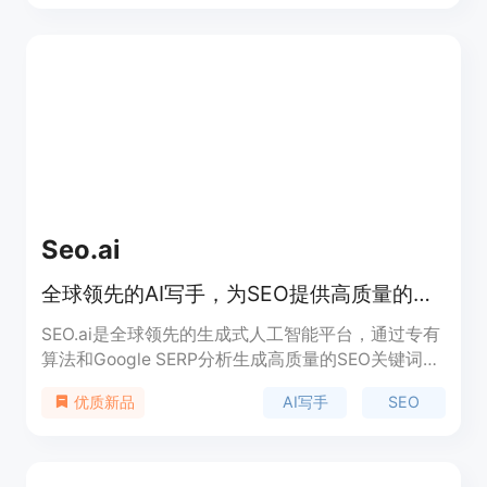
费,定位页面SEO优化工具。
Seo.ai
全球领先的AI写手，为SEO提供高质量的关键词研究和AI文案创作
SEO.ai是全球领先的生成式人工智能平台，通过专有
算法和Google SERP分析生成高质量的SEO关键词研
究和优化内容。最小的人力投入，最大的有机流量提
AI写手
SEO
优质新品
升。支持50多种语言。立即免费试用！