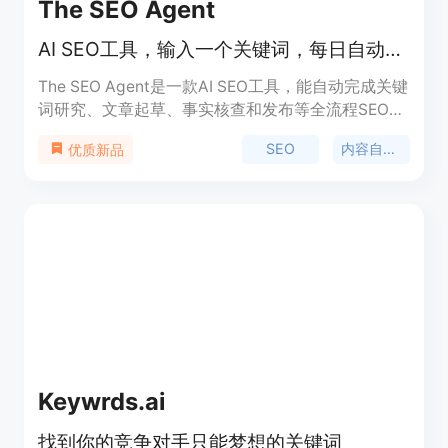
The SEO Agent
AI SEO工具，输入一个关键词，每日自动输出一篇排名博客文章。
The SEO Agent是一款AI SEO工具，能自动完成关键
词研究、文章起草、事实核查和发布等全流程SEO内
容工作。其重要性在于能为企业和创业者节省大量时
SEO
内容自动化
优质新品
间和精力，提高内容创作和发布的效率。主要优点包
括自动化操作、保证内容质量、适配多种CMS系统
等。产品定位为面向创业者和企业，帮助他们提升网
站的SEO效果。价格方面，提供免费试用，具体付费
信息需查看定价页面。
Keywrds.ai
找到你的竞争对手只能梦想的关键词