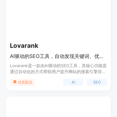
Lovarank
AI驱动的SEO工具，自动发现关键词、优化文章、每日发布，提升流量。
Lovarank是一款由AI驱动的SEO工具，其核心功能是
通过自动化的方式帮助用户提升网站的搜索引擎排名
和有机流量。该工具通过分析用户的网站领域和历史
AI
SEO
优质新品
数据，发现隐藏的低竞争关键词，然后基于这些关键
词生成优化后的文章，并按照内容日历自动发布到用
户的博客。重要性在于它能够节省用户大量的时间和
精力，让用户无需具备专业的SEO知识即可实现网站
的流量增长。产品的主要优点包括自动化操作、精准
的关键词发现、符合谷歌EEAT指南、支持多平台集