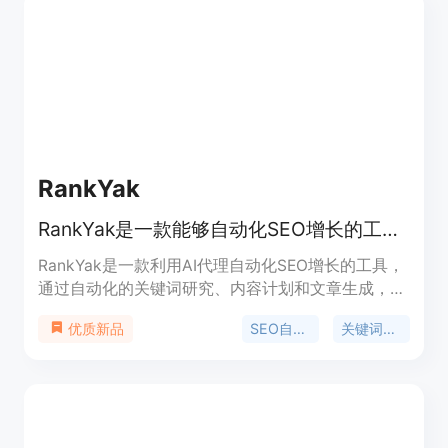
RankYak
RankYak是一款能够自动化SEO增长的工具，通过找到低竞争关键词、创建月度内容计划和自动编写发布SEO优化文章来提升流量和排名。
RankYak是一款利用AI代理自动化SEO增长的工具，
通过自动化的关键词研究、内容计划和文章生成，帮
助用户轻松提高网站流量和排名。其主要优点在于节
SEO自动化
关键词研究
优质新品
省时间、降低成本、保持一致性，并提供简单透明的
价格策略。