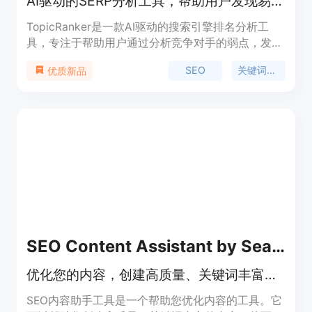
AI驱动的SERP分析工具，帮助用户发现易于排名的关键词。
TopicRanker是一款AI驱动的搜索引擎排名分析工
具，专注于帮助用户通过分析竞争对手的弱点，发现
在搜索引擎结果页面(SERP)中易于排名的关键词。它
SEO
关键词研究
优质新品
通过提供详尽的分析报告，AI生成的标题建议，内容
大纲，博客文章，以及增强型元描述，帮助用户优化
内容创作，提高SEO效果。产品背景信息包括它是由
CriminallyProlific.com开发的，并且已经帮助多个企
业在谷歌上排名第一。价格方面，TopicRanker提供
三种不同的订阅计划，满足不同用户的需求。
SEO Content Assistant by SearchAtlas
优化您的内容，创建高质量、关键词丰富的内容，在谷歌中排名更高
SEO内容助手工具是一个帮助您优化内容的工具。它