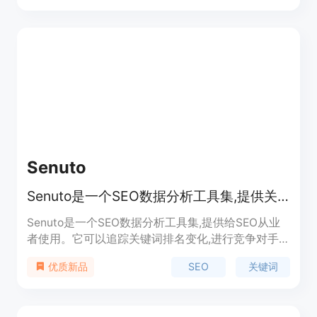
词，它就能生成一系列与之相关的关键词，供你在内
容中使用。并且，它完全免费，只需要几秒钟的时间
即可生成关键词。你可以随时使用，没有限制。
Senuto
Senuto是一个SEO数据分析工具集,提供关键词和排名等SEO数据
Senuto是一个SEO数据分析工具集,提供给SEO从业
者使用。它可以追踪关键词排名变化,进行竞争对手
分析,发现长尾关键词机会,生成SEO报告等。该工具
SEO
关键词
优质新品
提供免费试用,定价合理,定位为SEO人员的必备工
具。