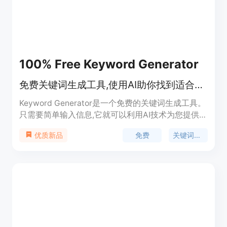
100% Free Keyword Generator
免费关键词生成工具,使用AI助你找到适合的关键词。
Keyword Generator是一个免费的关键词生成工具。
只需要简单输入信息,它就可以利用AI技术为您提供相
关的关键词建议。它可以生成确切匹配词、短语匹配
免费
关键词生成
优质新品
词以及广泛匹配词,方便您进行谷歌广告词的选择。
该工具简单实用,使用免费,可以帮助营销人员和广告
投放者快速找到高质量的关键词,以便更好地进行网
络营销。