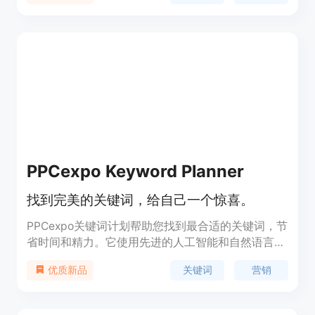
下取得成功的机会。产品提供免费版和独立版，独立
版一次性支付100美元，可分析100个Google结果，
使用GPT 3.5/GPT 4后端，无需服务器，提供全开源
代码，提供电报/邮件支持，30天100%退款保证和1
年支持和更新。适合企业、营销人员和分析师，希望
提高市场理解和加强竞争力的公司使用。
PPCexpo Keyword Planner
找到完美的关键词，给自己一个惊喜。
PPCexpo关键词计划帮助您找到最合适的关键词，节
省时间和精力。它使用先进的人工智能和自然语言处
理引擎，从您的数据中发现最相关和有价值的关键词
关键词
营销
优质新品
机会。通过选择更有效的关键词，您将能够连接到有
高意向的客户，并获得竞争优势。通过优化关键词，
您可以提高转化率，减少浪费的支出。