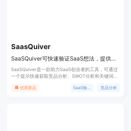
SaasQuiver
SaaSQuiver可快速验证SaaS想法，提供竞品分析、SWOT和关键词研究
SaaSQuiver是一款助力SaaS创业者的工具，可通过
一个提示快速获取竞品分析、SWOT分析和关键词研
究。其重要性在于节省创业者大量时间，避免在繁杂
SaaS验证
竞品分析
优质新品
的研究工作中浪费精力。主要优点包括验证速度快，
能在数分钟内完成原本需数天的研究；功能集成度
高，将多项研究功能整合在一处。该产品提供免费、
Starter（10美元/月）、Pro（29美元/月）和
Scale（59美元/月）等不同价格套餐，定位为帮助创
业者更快验证想法、更明智地开展业务。