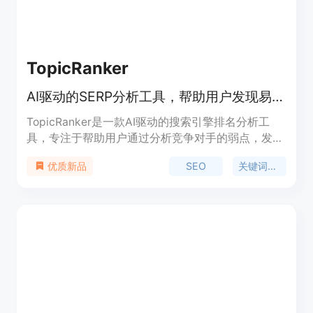
TopicRanker
AI驱动的SERP分析工具，帮助用户发现易于排名的关键词。
TopicRanker是一款AI驱动的搜索引擎排名分析工
具，专注于帮助用户通过分析竞争对手的弱点，发现
在搜索引擎结果页面(SERP)中易于排名的关键词。它
SEO
关键词研究
优质新品
通过提供详尽的分析报告，AI生成的标题建议，内容
大纲，博客文章，以及增强型元描述，帮助用户优化
内容创作，提高SEO效果。产品背景信息包括它是由
CriminallyProlific.com开发的，并且已经帮助多个企
业在谷歌上排名第一。价格方面，TopicRanker提供
三种不同的订阅计划，满足不同用户的需求。