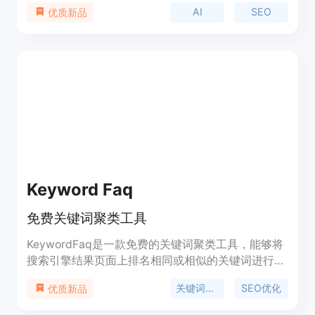
和有机流量。该工具通过分析用户的网站领域和历史
AI
SEO
优质新品
数据，发现隐藏的低竞争关键词，然后基于这些关键
词生成优化后的文章，并按照内容日历自动发布到用
户的博客。重要性在于它能够节省用户大量的时间和
精力，让用户无需具备专业的SEO知识即可实现网站
的流量增长。产品的主要优点包括自动化操作、精准
的关键词发现、符合谷歌EEAT指南、支持多平台集
成等。产品背景信息暂未提及，提供免费试用，定位
为中小企业和博客主的SEO解决方案。
Keyword Faq
免费关键词聚类工具
KeywordFaq是一款免费的关键词聚类工具，能够将
搜索引擎结果页面上排名相同或相似的关键词进行分
组。通过将关键词聚类在一起，可以更好地理解搜索
关键词聚类
SEO优化
优质新品
者的需求和意图，并进行相应的内容优化。除了帮助
优化内容以适应多个相关的搜索查询外，关键词聚类