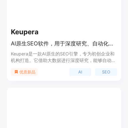
Keupera
AI原生SEO软件，用于深度研究、自动化内容创作和增强AI可见性
Keupera是一款AI原生的SEO引擎，专为初创企业和
机构打造。它借助大数据进行深度研究，能够自动化
生成内容，显著提升在搜索中的可见性。该软件可随
AI
SEO
优质新品
着用户业务的增长而灵活扩展，帮助用户轻松实现更
好的搜索排名。产品提供免费试用，用户可以先体验
其功能，再决定是否付费使用。它定位为满足初创企
业和机构在SEO方面的需求，帮助他们在竞争激烈的
市场中脱颖而出。