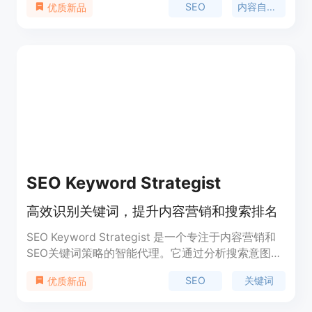
SEO
内容自动化
优质新品
间和精力，提高内容创作和发布的效率。主要优点包
括自动化操作、保证内容质量、适配多种CMS系统
等。产品定位为面向创业者和企业，帮助他们提升网
站的SEO效果。价格方面，提供免费试用，具体付费
信息需查看定价页面。
SEO Keyword Strategist
高效识别关键词，提升内容营销和搜索排名
SEO Keyword Strategist 是一个专注于内容营销和
SEO关键词策略的智能代理。它通过分析搜索意图和
竞争对手数据，帮助用户识别高影响力的关键词，从
SEO
关键词
优质新品
而规划有效的内容策略，提高博客和着陆页的搜索排
名。该产品主要面向需要提升在线可见度和搜索排名