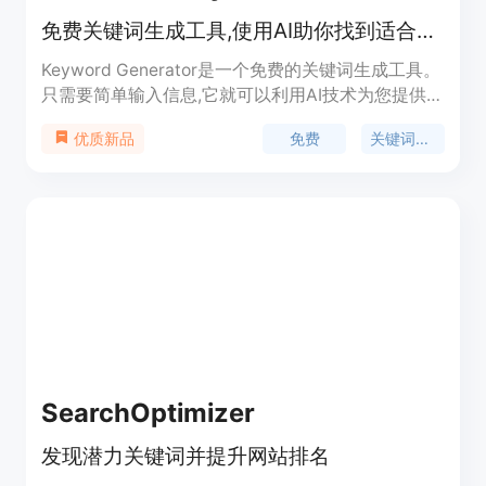
免费关键词生成工具,使用AI助你找到适合的关键词。
Keyword Generator是一个免费的关键词生成工具。
只需要简单输入信息,它就可以利用AI技术为您提供相
关的关键词建议。它可以生成确切匹配词、短语匹配
免费
关键词生成
优质新品
词以及广泛匹配词,方便您进行谷歌广告词的选择。
该工具简单实用,使用免费,可以帮助营销人员和广告
投放者快速找到高质量的关键词,以便更好地进行网
络营销。
SearchOptimizer
发现潜力关键词并提升网站排名