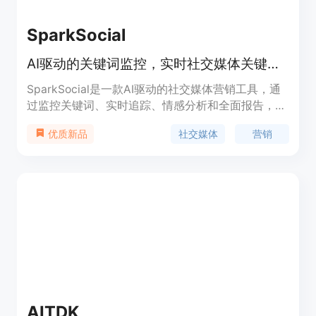
SparkSocial
AI驱动的关键词监控，实时社交媒体关键词跟踪，自动生成智能回复。
SparkSocial是一款AI驱动的社交媒体营销工具，通
过监控关键词、实时追踪、情感分析和全面报告，帮
助用户更接近受众。它提供自动生成回复、竞争分
社交媒体
营销
优质新品
析、受众发现等功能，帮助用户发现潜在客户、提升
品牌曝光、进行大规模冷外联等，同时提供数据驱动
的报告和分析。定价灵活，适用于企业、代理机构、
SaaS以及创作者。
AITDK