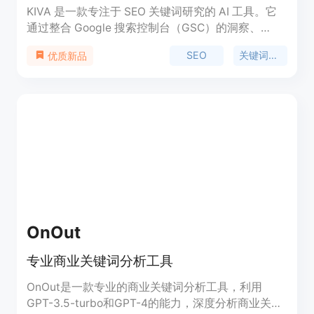
KIVA 是一款专注于 SEO 关键词研究的 AI 工具。它
通过整合 Google 搜索控制台（GSC）的洞察、
ChatGPT 的优化能力以及第三方数据，为企业提供
SEO
关键词研究
优质新品
全面且高效的关键词研究解决方案。KIVA 的主要优
势在于能够显著节省用户的时间和成本，据称每月可
节省 70 小时，每年节省 60,000 美元。此外，KIVA
通过精准的关键词分析和优化，帮助企业在搜索引擎
中获得更高的排名，从而提升流量和转化率。该工具
适合希望在 SEO 领域实现高效优化的企业和营销人
员。
OnOut
专业商业关键词分析工具
OnOut是一款专业的商业关键词分析工具，利用
GPT-3.5-turbo和GPT-4的能力，深度分析商业关键