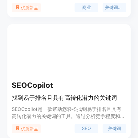
词和竞争对手，以满足EEAT标准的内容创作。通过
商业
关键词分析
优质新品
提供详细准确的分析数据，增加在竞争激烈市场条件
下取得成功的机会。产品提供免费版和独立版，独立
版一次性支付100美元，可分析100个Google结果，
使用GPT 3.5/GPT 4后端，无需服务器，提供全开源
代码，提供电报/邮件支持，30天100%退款保证和1
年支持和更新。适合企业、营销人员和分析师，希望
提高市场理解和加强竞争力的公司使用。
SEOCopilot
找到易于排名且具有高转化潜力的关键词
SEOCopilot是一款帮助您轻松找到易于排名且具有
高转化潜力的关键词的工具。通过分析竞争程度和预
估转化率，SEOCopilot能够推荐适合您网站的关键
SEO
关键词
优质新品
词，帮助您提高排名和转化率。此外，SEOCopilot
还提供关键词的搜索量、竞争程度和推广价格等数