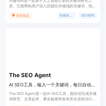
关键词AI是一款基于人工智能引擎的关键词研究工
具。它能帮助用户深入挖掘任何领域的关键词，找到
目标受众正在搜索的关键词。使用关键词AI，你可以
关键词研究
SEO研究
优质新品
生成大量有用的关键词，并根据数据决策选择要针对
的关键词和创建博客文章大纲。此外，关键词AI还能
生成有深度相关性的问题、话题和博客文章大纲。通
过关键词AI，你能够建立起在你的领域内的权威性，
吸引更多的有针对性的流量。
The SEO Agent
AI SEO工具，输入一个关键词，每日自动输出一篇排名博客文章。
The SEO Agent是一款AI SEO工具，能自动完成关键
词研究、文章起草、事实核查和发布等全流程SEO内
容工作。其重要性在于能为企业和创业者节省大量时