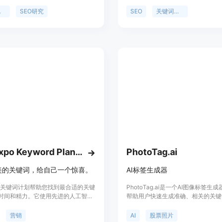
到目标受众正在搜索的关键词。使用
关键词想法，并跟踪历史搜索数据，
I，你可以生成大量有用的关键词，并
关键词和主题值得进行SEO优化。此
究
SEO研究
SEO
关键词研究
决策选择要针对的关键词和创建博客
为您生成10个与关键词相关的内容
。此外，关键词AI还能生成有深度相
题、话题和博客文章大纲。通过关键
你能够建立起在你的领域内的权威性，
的有针对性的流量。
PPCexpo Keyword Planner
PhotoTag.ai
美的关键词，给自己一个惊喜。
AI标签生成器
xpo关键词计划帮助您找到最合适的关键
PhotoTag.ai是一个AI图像标签生
时间和精力。它使用先进的人工智能
帮助用户快速生成准确、相关的关键
言处理引擎，从您的数据中发现最相
和描述。适用于股票摄影师、AI专
值的关键词机会。通过选择更有效的
只需点击一次，即可在几秒钟内获得
营销
AI
股票照片