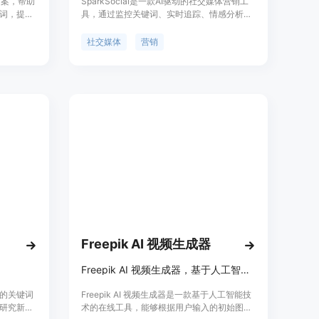
决方案，帮助
SparkSocial是一款AI驱动的社交媒体营销工
键词，提升
具，通过监控关键词、实时追踪、情感分析和
果。我们
全面报告，帮助用户更接近受众。它提供自动
网站内
生成回复、竞争分析、受众发现等功能，帮助
社交媒体
营销
标题、描
用户发现潜在客户、提升品牌曝光、进行大规
AI标题、
模冷外联等，同时提供数据驱动的报告和分
费用或费
析。定价灵活，适用于企业、代理机构、
成器、AI
SaaS以及创作者。
不同的需
Freepik AI 视频生成器
Freepik AI 视频生成器，基于人工智能技术快速生成高质量视频内容。
单的关键词
Freepik AI 视频生成器是一款基于人工智能技
研究新的
术的在线工具，能够根据用户输入的初始图像