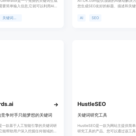
d Generator是一个免费的关键词生成
AITDK.com提供顶级的AI驱动解
需要简单输入信息,它就可以利用AI技
您生成SEO友好的标题、描述和关
供相关的关键词建议。它可以生成确
网站在搜索引擎中的可见性和排名效
、短语匹配词以及广泛匹配词,方便您
的工具使用人工智能技术，分析您的
关键词生成
AI
SEO
广告词的选择。该工具简单实用,使用
容，并生成针对搜索引擎排名优化的
以帮助营销人员和广告投放者快速找到
述和关键词。您可以免费使用我们的
关键词,以便更好地进行网络营销。
描述和关键词生成器，没有任何隐藏
用。除此之外，我们还提供AI特性生
常见问题解答生成器等工具，以满足
求。
ds.ai
HustleSEO
的竞争对手只能梦想的关键词
关键词研究工具
I是一款基于人工智能引擎的关键词研
HustleSEO是一款为网站主提供简
它能帮助用户深入挖掘任何领域的关
研究工具的产品。您可以通过该工具