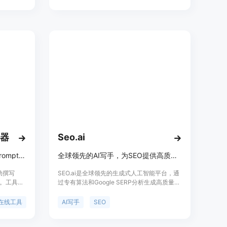
价请参考
成，以确保您的商业名称与完美的网址相匹
配。使用Hostinger AI Business Name
Generator，您可以轻松创建一个标志性的商
业名称，为您的品牌打造一个世界级的形象。
成器
Seo.ai
免费方便的 Midjourney 生成 prompt提示工具
全球领先的AI写手，为SEO提供高质量的关键词研究和AI文案创作
辅助撰写
SEO.ai是全球领先的生成式人工智能平台，通
工具。工具支
过专有算法和Google SERP分析生成高质量的
选择模
SEO关键词研究和优化内容。最小的人力投
条纹身风
入，最大的有机流量提升。支持50多种语言。
在线工具
AI写手
SEO
OGO 风
立即免费试用！
，用户还