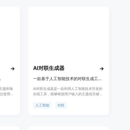
、质量和
的提示
AI对联生成器
名
一款基于人工智能技术的对联生成工具，可快速生成对仗工整的对联。
矿子主题和每
AI对联生成器是一款利用人工智能技术开发的
过使用AI
在线工具，能够根据用户输入的主题或关键
发关键
词，快速生成对仗工整、富有文化内涵的对
词。它还
联。该产品结合了自然语言处理和深度学习技
人工智能
对联
踪功能，
术，通过对大量对联文本的学习和分析，掌握
了对联的创作规律和特点，从而能够为用户提
供高质量的对联创作服务。其主要优点是操作
简单、生成速度快、对联质量高，能够满足用