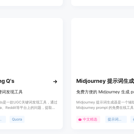
您将能够连接到有高意向的客户，并
键词，并可轻松导出到各大平台。定
优势。通过优化关键词，您可以提高
官网。
减少浪费的支出。
ng Q's
Midjourney 提示词生
键词发现工具
ng Qs是一款UGC关键词发现工具，通过
Midjourney 提示词生成器是一个
ra、Reddit等平台上的问题，提取高
Midjourney prompt 的免费在线
键词，帮助您创建符合您受众需求的
持自动翻译，还可以根据用户的需求
板，如 3D 渲染微缩模型、极简线
关键词
Quora
中文精选
提示词生成器
格、互联网风格插画、水彩画和极简 L
格，并生成模板对应的提示词。此外