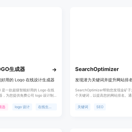
可以选择画面尺寸、模型版本、景深
风格化等选项，快速产出一条高质量
词。
LOGO生成器
SearchOptimizer
好用的 Logo 在线设计生成器
发现潜力关键词并提升网站排
23 是一款超级智能好用的 Logo 在线
SearchOptimizer帮助您发现金
，为您提供免费公司 logo 设计制
个关键词，以提高您的网站排名。通
输入品牌名称就能免费在线生成公司
技术，它能够找到您的领域中的未开
设计及配套企业 VI，轻松打造您的个性品
词，为您的内容提供灵感和分类关键
精选
logo 设计
在线生成器
关键词
SEO
还提供配套名片、企业 VI、专业出
提供功能强大的关键词聚类和排名跟
可商用等服务，帮助您打造完整的品
以帮助您优化网站的SEO效果。