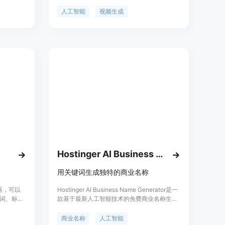
了解哪些
或描述快速生成视频。该技术利用先进的 AI 算
外，AI会
法，实现视频内容的自动化生成，极大地提高
人工智能
视频生成
想法。
了视频创作的效率。产品定位为创意设计人员
和视频制作者提供快速、高效的视频生成解决
方案，帮助用户节省时间和精力。目前该工具
处于 Beta 测试阶段，用户可以免费试用其功
能。
Hostinger AI Business Name Generator
用关键词生成独特的商业名称
成器，可以
Hostinger AI Business Name Generator是一
词、标题
款基于最新人工智能技术的免费商业名称生成
家等。用户
器。只需输入相关关键词，即可获得多个独特
图片的关
的商业名称选项。该工具还提供域名搜索集
商业名称
人工智能