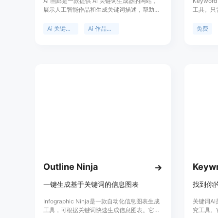
Ai 画廊是一款提供 Ai 关键词生成器的网站，
Keywor
展示人工智能作品和生成关键词描述，帮助用
工具。只
户更好地了解和分享 Ai 作品。用户可以浏览不
术为您提
同风格的 Ai 作品，获取灵感和创意。
切匹配词
Ai 关键词生成器
Ai 作品展示
免费
进行谷歌
免费,可
高质量的
Outline Ninja
Keywr
一键生成基于关键词的信息图表
找到你
Infographic Ninja是一款自动化信息图表生成
关键词A
工具，可根据关键词快速生成信息图表。它提
究工具。