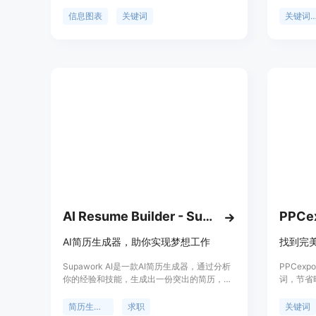
供多种模板选择，能够自定义图标颜色并智能
键词，找
选择适当的图标。利用人工智能生成问题和答
关键词A
信息图表
关键词
关键词研
案，也可以编写自定义的问题和答案。用户还
根据数据
可以下载FAQSchema.org以匹配问题和答
文章大纲
案，提升搜索引擎优化效果。该工具还提供一
关性的问
键分享到社交媒体的按钮，并为WordPress提
词AI，
供嵌入图片的代码和复制嵌入代码按钮，增加
吸引更多
传播和反向链接的效果。用户可以跳过Logo或
副标题，以及跳过问题或标题，并可以在3到7
个问题/条目之间选择。
AI Resume Builder - Supawork AI
AI简历生成器，助你实现梦想工作
找到完
Supawork AI是一款AI简历生成器，通过分析
PPCe
你的经验和技能，生成出一份突出的简历，提
词，节省
高你找工作的机会。它还提供AI职位筛选、AI
和自然语
职位匹配、关键词优化、求职数据统计等功
关和有价
简历生成器
求职
关键词