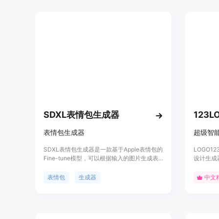
且，它完全免费，只需要几秒钟的时间即可生
成关键词。你可以随时使用，没有限制。
SDXL表情包生成器
123
表情包生成器
超级智能
SDXL表情包生成器是一款基于Apple表情包的
LOGO1
Fine-tune模型，可以根据输入的图片生成表
设计生成器
情包。用户可以通过上传图片、选择输出图片
作。只需
的大小和数量、选择不同的refine style等参数
logo 
表情包
生成器
中文
来生成自己想要的表情包。该产品的优势在于
牌！我们
生成速度快、效果好、操作简单，适用于需要
品、版权
大量表情包的用户。定价方面，该产品提供免
牌形象。
费试用版和付费版，付费版价格根据使用情况