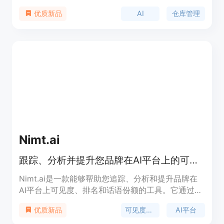
仓库管理解决方案。主要优点包括统一仓库执行、库
AI
仓库管理
优质新品
存可见性和AI辅助决策，可帮助团队更高效地运营，
减少延迟，提高准确性。产品背景是为满足现代仓库
管理的复杂需求而设计。关于价格，文档中提及有不
同版本和商业结构，包括基础版、成长版和企业版，
属于付费产品。其定位是为需要跨站点、工作流程和
合作伙伴生态系统进行仓库管理、库存可见性、条形
码工作流程、仓库执行和AI引导操作控制的团队提供
服务。
Nimt.ai
跟踪、分析并提升您品牌在AI平台上的可见度。
Nimt.ai是一款能够帮助您追踪、分析和提升品牌在
AI平台上可见度、排名和话语份额的工具。它通过自
动化分析，为您提供深入见解，帮助您改善在AI平台
可见度分析
AI平台
优质新品
上的表现。