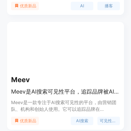
播客应用中的可见性。它通过一键操作，可以生成全
AI
播客
优质新品
面的标题、吸引人的描述、结构化的章节、相关的标
签、社交媒体帖子和新闻稿，从而增强播客的可发现
性，并确保一致且有效的营销策略。Ausha
Intelligence通过集成到平台中，提供了清晰、用户
友好、流畅的体验。它不仅实用，还经过了播客营销
策略的训练，能够推广节目、简化营销工作流程，并
提高节目的可见性。Ausha Intelligence保证了无与
伦比的内容质量。
Meev
Meev是AI搜索可见性平台，追踪品牌被AI引用情况并缩小差距
Meev是一款专注于AI搜索可见性的平台，由营销团
队、机构和创始人使用。它可以追踪品牌在
ChatGPT、Claude、Gemini等多个主流AI搜索引擎
AI搜索
可见性追踪
优质新品
中的引用情况，识别可见性和引用差距，并将这些差
距转化为优先级行动，通过优质内容和引用推广来提