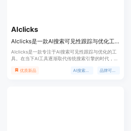
类企业和机构在AI时代提升品牌曝光度和竞争力。价
格方面提供14天免费试用，之后的付费模式未详细提
及。
AIclicks
AIclicks是一款AI搜索可见性跟踪与优化工具，助品牌在AI搜索中脱颖而出。
AIclicks是一款专注于AI搜索可见性跟踪与优化的工
具。在当下AI工具逐渐取代传统搜索引擎的时代，品
牌需要在AI搜索中展现自己，否则可能会被客户忽
AI搜索优化
品牌可见性
优质新品
视。该工具具有重要意义，它能够帮助品牌在AI搜索
中提高可见性，获取更多点击和客户。其主要优点包
括覆盖多种AI平台，提供长期增长机会，带来高意向
客户，适用于不同领域等。价格方面，提供了不同档
次的套餐，如每月39美元的入门套餐、89美元的专
业套餐和189美元的商业套餐，还可根据企业需求提
供定制价格。定位是帮助各类品牌和机构在AI搜索中
优化表现，提高品牌知名度和业务转化率。