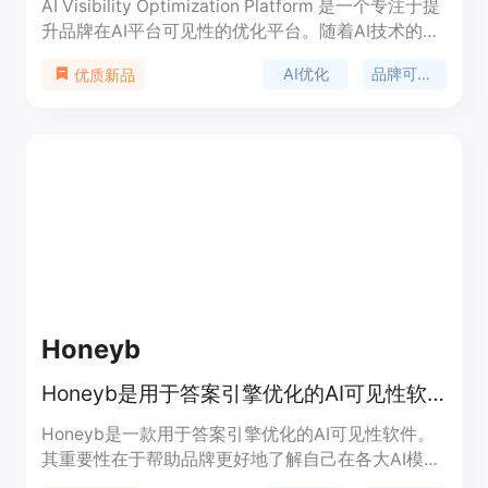
AI Visibility Optimization Platform 是一个专注于提
升品牌在AI平台可见性的优化平台。随着AI技术的广
泛应用，品牌在AI平台上的呈现方式对品牌形象和市
AI优化
品牌可见性
优质新品
场竞争力至关重要。该平台通过先进的AI技术，提供
实时品牌可见性监测、AI可见性评分、智能优化等服
务，帮助品牌在AI驱动的市场中获得更高的知名度和
影响力。其主要优点包括精准的AI可见性分析、跨模
型优化以及24/7的实时监控，确保品牌始终保持最佳
可见性状态。产品面向各类品牌企业，尤其是注重AI
技术和数字营销的企业，提供从基础到企业级的多种
定价方案，满足不同规模企业的需求。
Honeyb
Honeyb是用于答案引擎优化的AI可见性软件，助品牌追踪多项指标。
Honeyb是一款用于答案引擎优化的AI可见性软件。
其重要性在于帮助品牌更好地了解自己在各大AI模型
中的表现，掌握市场动态。主要优点包括能够进行每