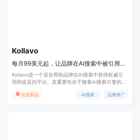
费模式，无功能、地区或AI平台的付费墙，灵活透
明。该产品主要面向电商企业，旨在解决电商品牌在
AI搜索中提升排名和可见度的难题。
Kollavo
每月99美元起，让品牌在AI搜索中被引用，提升可见度的托管服务
Kollavo是一个旨在帮助品牌在AI搜索中获得权威引
用和提及的平台。其重要性在于随着AI搜索引擎的发
展，能让品牌在AI答案和搜索结果中展示，从而提高
AI搜索
品牌推广
优质新品
品牌的曝光度和影响力。主要优点包括为用户提供一
站式服务，无需用户自行研究来源、发送冷邮件和支
付每次投放费用；根据用户需求策划高意向提示词，
精准定位目标受众；提供实时仪表盘报告和警报等。
产品背景是随着AI搜索技术的兴起，需要一种解决方
案来帮助品牌适应新的搜索环境。价格方面，有每月
99美元的标准套餐，也有适合团队和机构的企业套