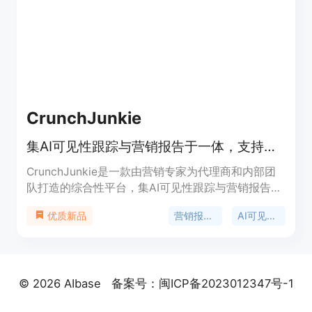
具连接,以及内容排期发布等功能。Otto SEO的目标
是完全取代传统数字营销代理机构,以更高效、低成
本的方式满足用户的SEO需求。
CrunchJunkie
集AI可见性跟踪与营销报告于一体，支持多渠道和多AI引擎。
CrunchJunkie是一款由营销专家为代理商和内部团
队打造的综合性平台，集AI可见性跟踪与营销报告功
能于一身。其重要性在于帮助企业全面了解品牌在AI
营销报告软件
AI可见性跟踪
优质新品
引擎中的表现，并将其与实际的营销数据相结合，为
决策提供依据。主要优点包括支持多渠道和多AI引擎
的连接，提供自动生成的白标报告，可将AI可见性与
实际转化关联等。产品有不同的定价计划，包括
© 2026 AIbase
备案号：闽ICP备2023012347号-1
Solo、Starter、Pro和Agency，提供14天免费试
用，按平台使用收费而非按令牌收费，在大规模使用