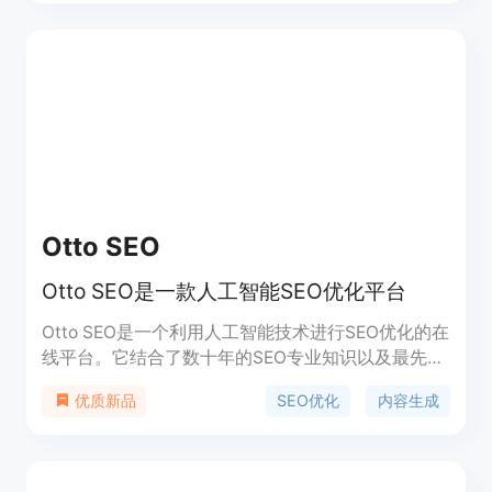
Otto SEO
Otto SEO是一款人工智能SEO优化平台
Otto SEO是一个利用人工智能技术进行SEO优化的在
线平台。它结合了数十年的SEO专业知识以及最先进
的AI模型,简化了SEO内容生成、技术优化等复杂流
SEO优化
内容生成
优质新品
程。用户可以为不同的品牌定制语音,生成针对品牌
个性化的独特优化内容。平台内容通过检测
Basically Human 得到99%以上符合人类原创的结
果。支持无限量WordPress集成、Zapier等第三方工