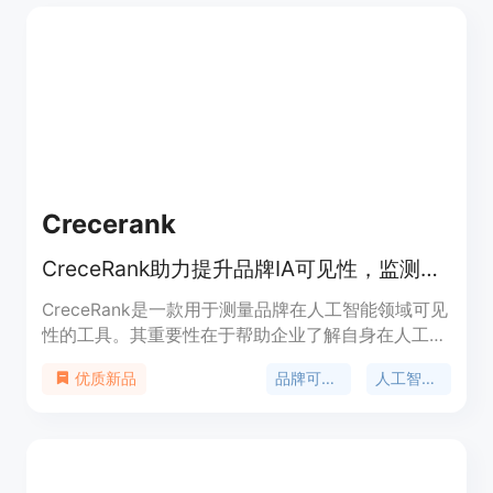
岛，提高生产力；可在决策环节展示品牌。价格方
面，提供免费试用和预订演示服务。产品定位是服务
全球各行业品牌，助力其在AI决策过程中获得可见
性、信任和推荐。
Crecerank
CreceRank助力提升品牌IA可见性，监测主流IA，LATAM数据，免费试用！
CreceRank是一款用于测量品牌在人工智能领域可见
性的工具。其重要性在于帮助企业了解自身在人工智
能推荐体系中的地位，随着人工智能在信息推荐和搜
品牌可见性
人工智能监测
优质新品
索中的作用日益重要，该工具能让企业及时调整策
略，提升品牌曝光度。主要优点包括可以监测主要的
人工智能平台，并且使用来自拉丁美洲（LATAM）
的数据，具有针对性和实用性。产品背景是为适应人
工智能时代的SEO需求而开发。价格方面提供14天免