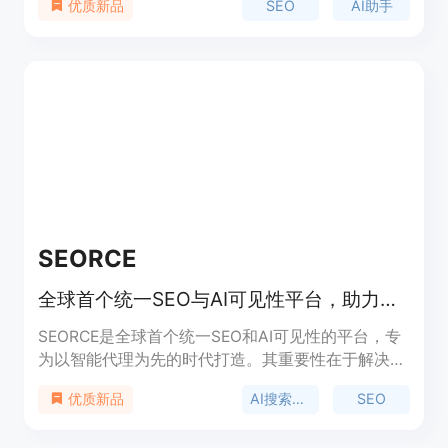
SEO
AI助手
优质新品
曝光。该工具提供了全面的SEO报告，帮助品牌了解
其在各个AI平台上的表现。
SEORCE
全球首个统一SEO与AI可见性平台，助力品牌在AI时代被引用、信任和推荐。
SEORCE是全球首个统一SEO和AI可见性的平台，专
为以智能代理为先的时代打造。其重要性在于解决了
传统SEO工具仅关注排名，而忽视在AI代理中可见性
AI搜索可见性
SEO
优质新品
的问题。主要优点包括：能发现更多关键词和意图机
会，拥有统一的指挥中心，避免工具混乱和数据孤