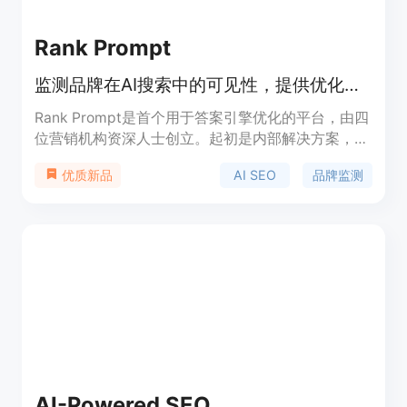
Rank Prompt
监测品牌在AI搜索中的可见性，提供优化建议，提升排名的平台
Rank Prompt是首个用于答案引擎优化的平台，由四
位营销机构资深人士创立。起初是内部解决方案，后
成为公共平台。它能测量、跟踪和优化品牌在AI工具
AI SEO
品牌监测
优质新品
和大语言模型中的可见性，帮助企业在AI搜索结果中
提升排名、获取流量和信任。平台不断添加新工具，
免费提供50个提示分析，未提及具体付费价格，定
位为服务初创企业、机构和SEO专业人士。
AI-Powered SEO