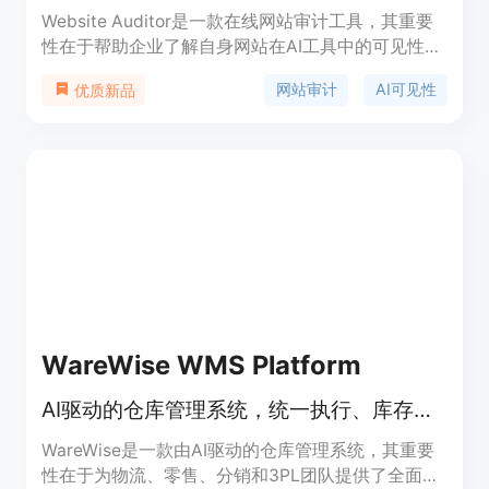
Website Auditor是一款在线网站审计工具，其重要
性在于帮助企业了解自身网站在AI工具中的可见性、
安全性和性能表现。主要优点包括免费使用、无需登
网站审计
AI可见性
优质新品
录、审计结果快速得出，能让企业迅速掌握网站情
况。产品背景是随着AI技术在搜索领域的应用逐渐广
泛，企业需要了解自身在AI环境下的表现，该工具应
运而生。价格为免费，定位是为各类企业提供便捷的
网站审计服务。
WareWise WMS Platform
AI驱动的仓库管理系统，统一执行、库存可见性与AI辅助决策。
WareWise是一款由AI驱动的仓库管理系统，其重要
性在于为物流、零售、分销和3PL团队提供了全面的