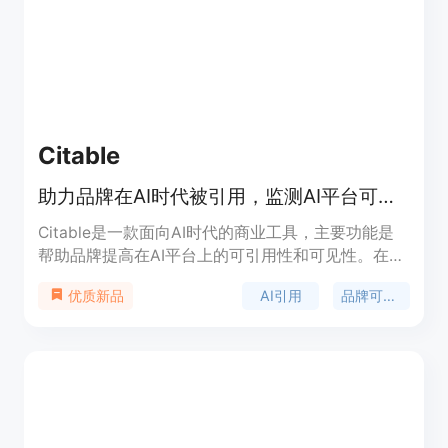
499美元的企业版，适合不同规模的团队和企业。定
位是帮助品牌、机构和SEO人员从传统SEO过渡到AI
SEO、LLM SEO和GEO。
Citable
助力品牌在AI时代被引用，监测AI平台可见性并提供优化建议
Citable是一款面向AI时代的商业工具，主要功能是
帮助品牌提高在AI平台上的可引用性和可见性。在当
下，搜索行为已发生重大转变，大量搜索流量流向AI
AI引用
品牌可见性
优质新品
平台，传统SEO已不足以满足品牌推广需求。该产品
的重要性在于，它能让品牌适应新的搜索趋势，确保
在AI平台的搜索结果中被发现和引用。其主要优点包
括多平台覆盖，可实时监测ChatGPT、Claude、
Gemini等多个AI平台；提供实时分析和更新，能让用
户及时了解品牌在AI搜索中的表现；还能给出可操作
的建议，帮助品牌提高可引用性。产品定位为帮助各