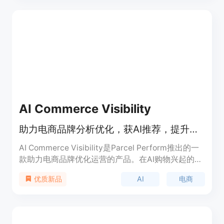
高AI可见性。该平台还内置了AI博客引擎，可自动发
布文章到WordPress、Ghost、Wix等平台。其独特
的16维投资组合质量指标能防止低质量文章发布，避
免影响SEO。价格方面，提供Lite（49美元/月）、
Starter（99美元/月）、Pro（269美元/月）和
Agency（599美元/月）四种套餐，年度计划可享
20%折扣，且每个套餐都有7天免费试用。
AI Commerce Visibility
助力电商品牌分析优化，获AI推荐，提升品牌在AI搜索中的可见度
AI Commerce Visibility是Parcel Perform推出的一
款助力电商品牌优化运营的产品。在AI购物兴起的背
景下，它能帮助品牌应对Generative Engine
AI
电商
优质新品
Optimization（GEO），凭借分析电商品牌在AI中的
可见度，让品牌在AI搜索中脱颖而出。其重要性在于
能让品牌精准对接消费者需求，提高销售转化率。价
格方面提供免费试用，采用基于使用量的信用额度收