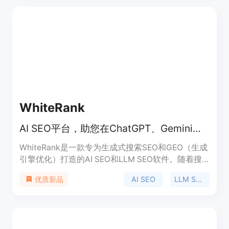
AI搜索的兴起，买家决策方式发生了变化，该产品能
帮助SaaS公司在AI生成的答案中脱颖而出，控制推
荐、影响决策并主导所在类别。产品背景是适应AI搜
索和答案引擎优化的趋势，价格方面提供免费的AI可
见性审计，后续优化服务未提及。定位是帮助SaaS
公司适应AI搜索，提升品牌在AI领域的影响力。
WhiteRank
AI SEO平台，助您在ChatGPT、Gemini等搜索引擎提升可见性和排名
WhiteRank是一款专为生成式搜索SEO和GEO（生成
引擎优化）打造的AI SEO和LLM SEO软件。随着搜
索向AI和生成式搜索转变，AI搜索排名和LLM搜索排
AI SEO
LLM SEO
优质新品
名将推动品牌发现，但多数品牌缺乏相关能力。该产
品能帮助用户解决这些问题，提升AI搜索可见性、引
用率和排名。价格方面，有不同的定价计划，包括每
月49美元的入门版、每月129美元的专业版和每月