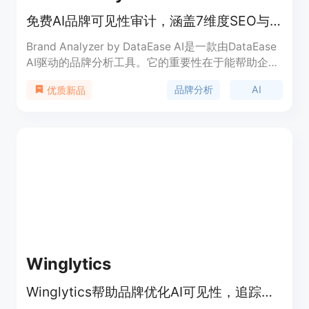
免费AI品牌可见性审计，涵盖7维度SEO与AEO，即时出结果
Brand Analyzer by DataEase AI是一款由DataEase
AI驱动的品牌分析工具。它的重要性在于能帮助企业
全面了解自身品牌在搜索引擎和AI搜索环境下的可见
品牌分析
AI
优质新品
性。主要优点包括免费使用、可进行7维度分析、即
时出结果且无需注册。产品定位是为企业提供便捷的
品牌分析服务，帮助企业提升品牌影响力。价格方
面，目前提供免费的品牌分析服务。
Winglytics
Winglytics帮助品牌优化AI可见性，追踪提示排名，并在新的AI驱动搜索领域被发现。