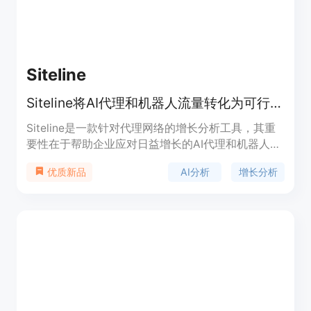
餐，从499美元/月起，且年度订阅可享受两个月免
费优惠。定位为品牌的AI可见性团队，为品牌提供全
方位的AI搜索曝光服务。
Siteline
Siteline将AI代理和机器人流量转化为可行见解，提升AI搜索可见性。
Siteline是一款针对代理网络的增长分析工具，其重
要性在于帮助企业应对日益增长的AI代理和机器人网
络流量。主要优点是能够将AI代理和机器人的流量转
AI分析
增长分析
优质新品
化为可操作的见解，提升AI搜索的可见性，驱动自然
增长。适用对象包括快速发展的公司、营销人员和机
构等。产品提供免费、入门版、标准版、专业版等不
同版本，免费版可探索代理分析和基本AI可见性，无
需信用卡；入门版每月49美元，适用于小团队；标
准版每月99美元，适合营销人员和机构；专业版每
月299美元，提供专家级的综合分析和见解。