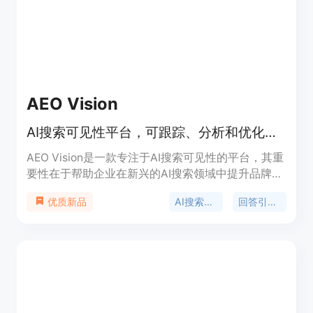
费试用，无需信用卡。定位是服务于希望提升品牌在
人工智能中可见性的企业。
AEO Vision
AI搜索可见性平台，可跟踪、分析和优化品牌在多AI平台的可见性。
AEO Vision是一款专注于AI搜索可见性的平台，其重
要性在于帮助企业在新兴的AI搜索领域中提升品牌的
曝光度和竞争力。主要优点包括能够跨多个主流AI平
AI搜索可见性
回答引擎优化
优质新品
台（如ChatGPT、Perplexity、Gemini、Claude、
Google AI Mode和AI Overviews）跟踪品牌表现，
自动发现竞争对手并进行对比分析，提供情绪监测和
内容推荐等。产品背景是随着AI技术的发展，企业需
要新的工具来适应AI搜索环境。价格方面，计划从每
月9美元起。定位是为企业提供全面的AI搜索可见性
解决方案，助力企业在AI搜索中脱颖而出。