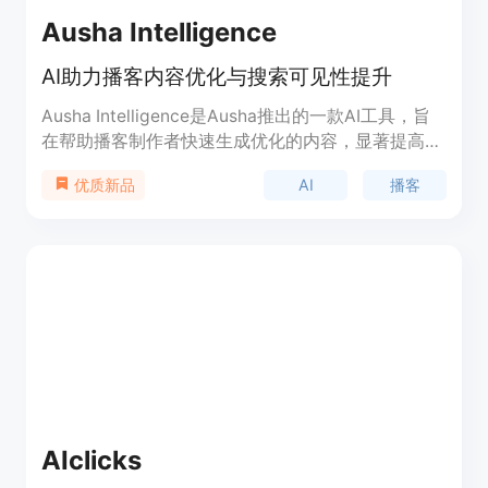
Ausha Intelligence
AI助力播客内容优化与搜索可见性提升
Ausha Intelligence是Ausha推出的一款AI工具，旨
在帮助播客制作者快速生成优化的内容，显著提高在
播客应用中的可见性。它通过一键操作，可以生成全
AI
播客
优质新品
面的标题、吸引人的描述、结构化的章节、相关的标
签、社交媒体帖子和新闻稿，从而增强播客的可发现
性，并确保一致且有效的营销策略。Ausha
Intelligence通过集成到平台中，提供了清晰、用户
友好、流畅的体验。它不仅实用，还经过了播客营销
策略的训练，能够推广节目、简化营销工作流程，并
提高节目的可见性。Ausha Intelligence保证了无与
伦比的内容质量。
AIclicks