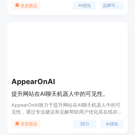
泛应用，品牌在AI平台上的呈现方式对品牌形象和市
AI优化
品牌可见性
优质新品
场竞争力至关重要。该平台通过先进的AI技术，提供
实时品牌可见性监测、AI可见性评分、智能优化等服
务，帮助品牌在AI驱动的市场中获得更高的知名度和
影响力。其主要优点包括精准的AI可见性分析、跨模
型优化以及24/7的实时监控，确保品牌始终保持最佳
可见性状态。产品面向各类品牌企业，尤其是注重AI
技术和数字营销的企业，提供从基础到企业级的多种
定价方案，满足不同规模企业的需求。
AppearOnAI
提升网站在AI聊天机器人中的可见性。
AppearOnAI致力于提升网站在AI聊天机器人中的可
见性，通过专业建议和见解帮助用户优化其在线存
在，以适应AI时代的发展。产品定位于帮助用户通过
SEO
AI优化
优质新品
优化网站在AI搜索工具中的表现，实现更高的曝光和
影响力。