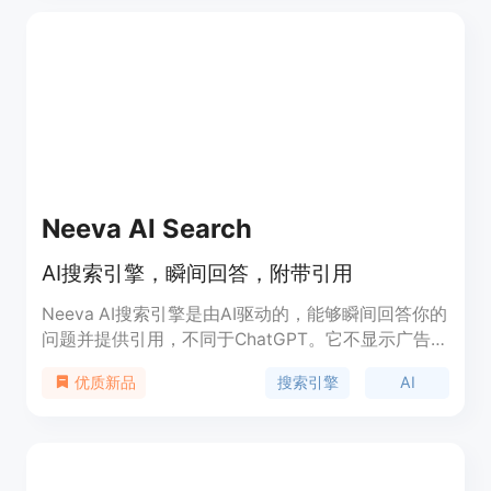
的连接，提供自动生成的白标报告，可将AI可见性与
实际转化关联等。产品有不同的定价计划，包括
Solo、Starter、Pro和Agency，提供14天免费试
用，按平台使用收费而非按令牌收费，在大规模使用
时成本可降低60%，定位为满足不同规模企业和团队
的营销报告与AI可见性跟踪需求。
Neeva AI Search
AI搜索引擎，瞬间回答，附带引用
Neeva AI搜索引擎是由AI驱动的，能够瞬间回答你的
问题并提供引用，不同于ChatGPT。它不显示广告，
确保搜索结果不受定向广告的影响。你可以免费尝试
搜索引擎
AI
优质新品
Neeva AI搜索引擎，并选择Neeva的高级套餐，获得
更全面的搜索体验。高级套餐包括密码管理器、
VPN、新功能的提前访问等。Neeva正在通过为你构
建一个专属的搜索引擎来重新定义人们使用网络的方
式，而不是面向广告商。要了解更多关于Neeva的信