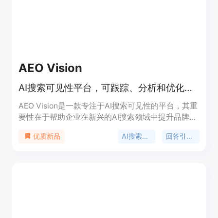
AEO Vision
AI搜索可见性平台，可跟踪、分析和优化品牌在多AI平台的可见性。
AEO Vision是一款专注于AI搜索可见性的平台，其重
要性在于帮助企业在新兴的AI搜索领域中提升品牌的
曝光度和竞争力。主要优点包括能够跨多个主流AI平
AI搜索可见性
回答引擎优化
优质新品
台（如ChatGPT、Perplexity、Gemini、Claude、
Google AI Mode和AI Overviews）跟踪品牌表现，
自动发现竞争对手并进行对比分析，提供情绪监测和
内容推荐等。产品背景是随着AI技术的发展，企业需
要新的工具来适应AI搜索环境。价格方面，计划从每
月9美元起。定位是为企业提供全面的AI搜索可见性
解决方案，助力企业在AI搜索中脱颖而出。