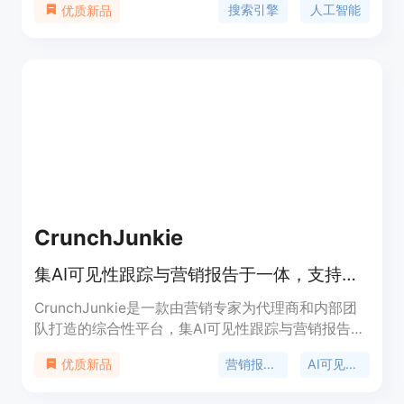
搜索引擎
人工智能
优质新品
还可以在弹出窗口中与 ChatGPT 进行对话，为您提
供更多的信息和支持。插件兼容多个搜索引擎，包括
Google、Bing、Ecosia、Baidu、DuckDuckGo
等，提供最准确的搜索结果。您还可以通过弹出窗口
直接访问 ChatGPT。请注意，该插件不是官方的
OpenAI 产品，但由优秀的开发人员构建。
CrunchJunkie
集AI可见性跟踪与营销报告于一体，支持多渠道和多AI引擎。
CrunchJunkie是一款由营销专家为代理商和内部团
队打造的综合性平台，集AI可见性跟踪与营销报告功
能于一身。其重要性在于帮助企业全面了解品牌在AI
营销报告软件
AI可见性跟踪
优质新品
引擎中的表现，并将其与实际的营销数据相结合，为
决策提供依据。主要优点包括支持多渠道和多AI引擎