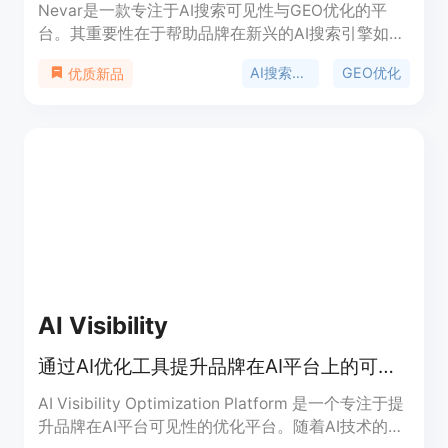
Nevar是一款专注于AI搜索可见性与GEO优化的平
台。其重要性在于帮助品牌在新兴的AI搜索引擎如
ChatGPT、Gemini和Perplexity等上面获得更好的提
AI搜索优化
GEO优化
优质新品
及和引用。主要优点包括能够同时解决和优化多个问
题、每周更新策略模型以提高AI提及率、具备并发自
动化处理能力等。产品背景是随着AI搜索引擎的兴
起，品牌需要更好的工具来提升在这些平台上的曝光
度。价格方面，提供灵活的基于使用量的付费计划，
有入门套餐、成长套餐和企业定制套餐。产品定位是
为不同规模的品牌提供高效的AI搜索优化解决方案。
AI Visibility
通过AI优化工具提升品牌在AI平台上的可见性，助力品牌在AI时代脱颖而出。
AI Visibility Optimization Platform 是一个专注于提
升品牌在AI平台可见性的优化平台。随着AI技术的广