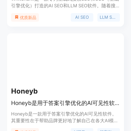
引擎优化）打造的AI SEO和LLM SEO软件。随着搜
索向AI和生成式搜索转变，AI搜索排名和LLM搜索排
AI SEO
LLM SEO
优质新品
名将推动品牌发现，但多数品牌缺乏相关能力。该产
品能帮助用户解决这些问题，提升AI搜索可见性、引
用率和排名。价格方面，有不同的定价计划，包括每
月49美元的入门版、每月129美元的专业版和每月
499美元的企业版，适合不同规模的团队和企业。定
位是帮助品牌、机构和SEO人员从传统SEO过渡到AI
SEO、LLM SEO和GEO。
Honeyb
Honeyb是用于答案引擎优化的AI可见性软件，助品牌追踪多项指标。
Honeyb是一款用于答案引擎优化的AI可见性软件。
其重要性在于帮助品牌更好地了解自己在各大AI模型
中的表现，掌握市场动态。主要优点包括能够进行每