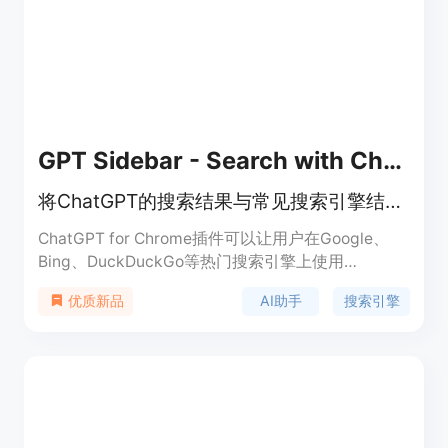
的16维投资组合质量指标能防止低质量文章发布，避
免影响SEO。价格方面，提供Lite（49美元/月）、
Starter（99美元/月）、Pro（269美元/月）和
Agency（599美元/月）四种套餐，年度计划可享
20%折扣，且每个套餐都有7天免费试用。
GPT Sidebar - Search with ChatGPT
将ChatGPT的搜索结果与常见搜索引擎结果一同显示，让你的AI助手无处不在。
ChatGPT for Chrome插件可以让用户在Google、
Bing、DuckDuckGo等热门搜索引擎上使用
ChatGPT的强大功能。该插件通过在正常的搜索引擎
AI助手
搜索引擎
优质新品
结果旁边显示ChatGPT的响应，使用户可以获得更多
的见解和观点。该插件具有多种令人印象深刻的功
能，包括与所有常用搜索引擎兼容，可以访问官方的
OpenAI API，以及可以直接从插件的弹出窗口访问
ChatGPT等。