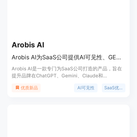
Arobis AI
Arobis AI为SaaS公司提供AI可见性、GEO和AEO优化服务
Arobis AI是一款专门为SaaS公司打造的产品，旨在
提升品牌在ChatGPT、Gemini、Claude和
Perplexity等AI搜索引擎和问答平台上的可见性。它
AI可见性
SaaS优化
优质新品
采用了经过测试的结构化工作流程，专注于AI搜索答
案优化，而不仅仅是传统的SEO。其重要性在于随着
AI搜索的兴起，买家决策方式发生了变化，该产品能
帮助SaaS公司在AI生成的答案中脱颖而出，控制推
荐、影响决策并主导所在类别。产品背景是适应AI搜
索和答案引擎优化的趋势，价格方面提供免费的AI可
见性审计，后续优化服务未提及。定位是帮助SaaS