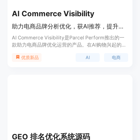
AI Commerce Visibility
助力电商品牌分析优化，获AI推荐，提升品牌在AI搜索中的可见度
AI Commerce Visibility是Parcel Perform推出的一
款助力电商品牌优化运营的产品。在AI购物兴起的背
景下，它能帮助品牌应对Generative Engine
AI
电商
优质新品
Optimization（GEO），凭借分析电商品牌在AI中的
可见度，让品牌在AI搜索中脱颖而出。其重要性在于
能让品牌精准对接消费者需求，提高销售转化率。价
格方面提供免费试用，采用基于使用量的信用额度收
费模式，无功能、地区或AI平台的付费墙，灵活透
明。该产品主要面向电商企业，旨在解决电商品牌在
AI搜索中提升排名和可见度的难题。
GEO 排名优化系统源码