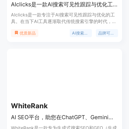
AIclicks是一款AI搜索可见性跟踪与优化工具，助品牌在AI搜索中脱颖而出。
AIclicks是一款专注于AI搜索可见性跟踪与优化的工
具。在当下AI工具逐渐取代传统搜索引擎的时代，品
牌需要在AI搜索中展现自己，否则可能会被客户忽
AI搜索优化
品牌可见性
优质新品
视。该工具具有重要意义，它能够帮助品牌在AI搜索
中提高可见性，获取更多点击和客户。其主要优点包
括覆盖多种AI平台，提供长期增长机会，带来高意向
客户，适用于不同领域等。价格方面，提供了不同档
次的套餐，如每月39美元的入门套餐、89美元的专
业套餐和189美元的商业套餐，还可根据企业需求提
供定制价格。定位是帮助各类品牌和机构在AI搜索中
优化表现，提高品牌知名度和业务转化率。
WhiteRank
AI SEO平台，助您在ChatGPT、Gemini等搜索引擎提升可见性和排名
WhiteRank是一款专为生成式搜索SEO和GEO（生成