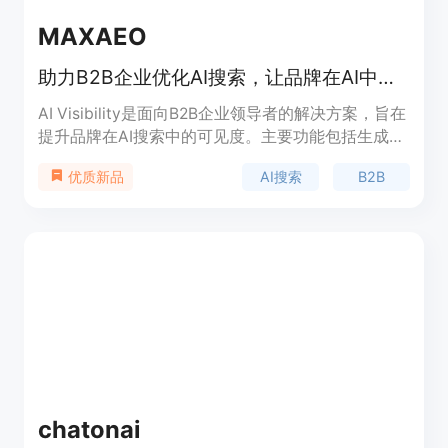
MAXAEO
助力B2B企业优化AI搜索，让品牌在AI中获得更高可见度
AI Visibility是面向B2B企业领导者的解决方案，旨在
提升品牌在AI搜索中的可见度。主要功能包括生成式
和答案引擎优化，帮助企业在AI搜索中脱颖而出。其
AI搜索
B2B
优质新品
重要性在于，随着AI搜索的兴起，传统的排名方式已
无法保证品牌的发现率，而该产品能确保品牌被AI推
荐。产品的主要优点是由资深策略师支持，无义务风
险。背景信息显示，AI搜索正在改变流量格局，该产
品能应对这一变化。价格方面未提及，定位是帮助
B2B企业在AI时代保持竞争力。
chatonai