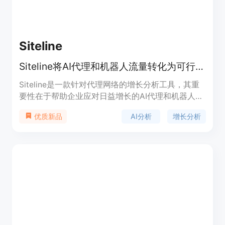
公司适应AI搜索，提升品牌在AI领域的影响力。
Siteline
Siteline将AI代理和机器人流量转化为可行见解，提升AI搜索可见性。
Siteline是一款针对代理网络的增长分析工具，其重
要性在于帮助企业应对日益增长的AI代理和机器人网
络流量。主要优点是能够将AI代理和机器人的流量转
AI分析
增长分析
优质新品
化为可操作的见解，提升AI搜索的可见性，驱动自然
增长。适用对象包括快速发展的公司、营销人员和机
构等。产品提供免费、入门版、标准版、专业版等不
同版本，免费版可探索代理分析和基本AI可见性，无
需信用卡；入门版每月49美元，适用于小团队；标
准版每月99美元，适合营销人员和机构；专业版每
月299美元，提供专家级的综合分析和见解。