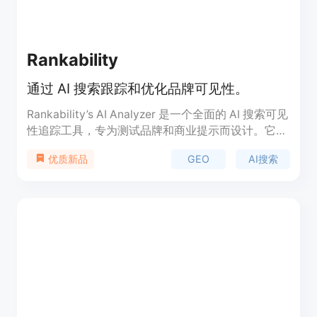
Rankability
通过 AI 搜索跟踪和优化品牌可见性。
Rankability’s AI Analyzer 是一个全面的 AI 搜索可见
性追踪工具，专为测试品牌和商业提示而设计。它能
够与传统的排名诊断结合使用，提供深度分析和优化
GEO
AI搜索
优质新品
功能。该工具价格合理，起价为每月 149 美元，适合
希望在 AI 搜索结果中提高可见性的企业。