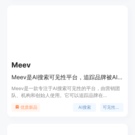
Meev
Meev是AI搜索可见性平台，追踪品牌被AI引用情况并缩小差距
Meev是一款专注于AI搜索可见性的平台，由营销团
队、机构和创始人使用。它可以追踪品牌在
ChatGPT、Claude、Gemini等多个主流AI搜索引擎
AI搜索
可见性追踪
优质新品
中的引用情况，识别可见性和引用差距，并将这些差
距转化为优先级行动，通过优质内容和引用推广来提
高AI可见性。该平台还内置了AI博客引擎，可自动发
布文章到WordPress、Ghost、Wix等平台。其独特