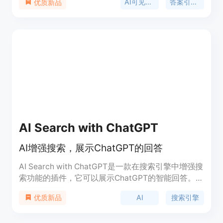
AI可见性软件
答案引擎优化
优质新品
日监测，提供可操作的建议，让品牌清晰了解自身在
AI搜索中的可见性、提及率、情感倾向、引用情况以
及与竞争对手的份额对比。该产品背景是随着AI技术
的发展，品牌需要在AI搜索领域提升自身竞争力。产
品定价为免费试用，之后可根据需求选择付费方案，
定位是为品牌提供AI搜索领域的全方位监测和优化解
决方案。
AI Search with ChatGPT
AI增强搜索，展示ChatGPT的回答
AI Search with ChatGPT是一款在搜索引擎中增强搜
索功能的插件，它可以展示ChatGPT的智能回答。该
插件支持Bing、Google、Yahoo、百度、Naver、
AI
搜索引擎
优质新品
Duckduckgo等10多个搜索引擎，提供免费的隐私保
护。使用该插件，您可以快速从搜索引擎中获取