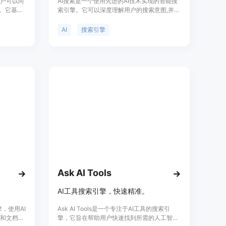
用户可以向
AI搜索是一个使用先进的AI技术实现的智能搜
案。它基于
索引擎。它可以深度理解用户的搜索意图,并提
训练，能
供精准的搜索结果。相比传统搜索引擎,AI搜索
tGPT的
具有以下优势:1. 更准确理解搜索意图,满足个性
AI
搜索引擎
化需求;2. 提供结构化和上下文相关的搜索结
果;3. 支持多模态交互,包括语音、图像等;4. 自
动分类和提取关键信息,提高搜索效率。AI搜索
致力于提供更智能、更高效的搜索体验。
Ask AI Tools
AI工具搜索引擎，快速精准。
擎，使用AI
Ask AI Tools是一个专注于AI工具的搜索引
F和文档，
擎，它旨在帮助用户快速找到所需的人工智能