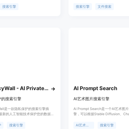
签、冗长的筛选或无尽的滚动的情况
并提供快速搜索功能。用户可以在自
的资产。Mirage支持40亿2D资源
上进行训练，完全保护隐私，完全免
搜索引擎
搜索引擎
文件搜索
万3D资源的搜索，使用AI进行搜索优
可以轻松添加、更新或删除模型和文
9.99%的可用性和24/7的高级支
以通过语义搜索进行全文搜索，搜索
ge由Sequoia支持。
落、相似概念或多个主题。
PrivacyWall - AI Private Search Engine
AI Prompt Search
护的搜索引擎
AI艺术图片搜索引擎
cyWall是一款隐私保护的搜索引擎插
Ai Prompt Search是一个AI艺术
最新的人工智能技术保护您的数据和
擎，可以根据Stable Diffusion、Ch
不追踪您的搜索记录，不显示侵入式
Midjourney等模型搜索数百万张A
您提供安全、自由的搜索体验。插件
它提供了多种热门主题和分类，用户
护
搜索引擎
AI艺术图片
搜索引擎