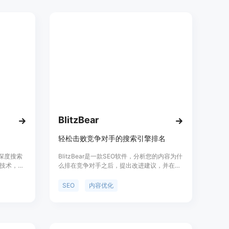
帮助用户快速找到所需信息。
BlitzBear
轻松击败竞争对手的搜索引擎排名
的深度搜索
BlitzBear是一款SEO软件，分析您的内容为什
技术，让
么排在竞争对手之后，提出改进建议，并在您
，根据搜
批准更改后自动为访问者提供经过SEO优化的
lk可以嵌
页面。无需触碰您的内容管理系统。BlitzBear
SEO
内容优化
新功能集
能够分析您的内容与竞争对手的内容，识别机
您可以更好
会，并智能改进以重新夺回失去的排名。它不
仅提供AI驱动，而且操作迅速。BlitzBear专注
于改进现有内容的质量，使您的内容排名更