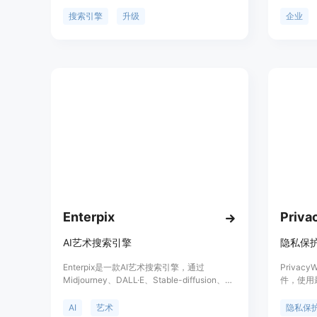
诉您答案的来源。适用于想节省时间、跳过搜
繁琐的标
索结果混乱的人群。 主要功能包括： - 与
下找到正确
搜索引擎
升级
企业
Copilot合作的协作AI搜索 - 搭载GPT-4的
和1000
Perplexity Pro 定价：免费 定位：适用于任何
化，提供9
想节省时间并跳过网络搜索混乱的人群。
持。Mira
Enterpix
AI艺术搜索引擎
隐私保
Enterpix是一款AI艺术搜索引擎，通过
Priva
Midjourney、DALL·E、Stable-diffusion、
件，使用
NovelAI等模型生成创意艺术作品。用户可以
隐私。它
在搜索引擎中浏览并收藏自己喜欢的艺术作
广告，为
AI
艺术
隐私保