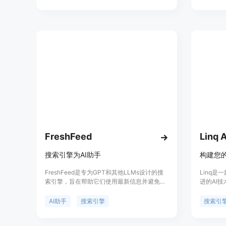
品。Enterpix可以帮助用户获取创作灵感。
内置Pri
和个人信
隐私是一
全、更私
FreshFeed
Linq 
搜索引擎为AI助手
构建您的
FreshFeed是专为GPT和其他LLMs设计的搜
Linq
索引擎，旨在帮助它们使用最新信息并避免幻
进的AI
觉。它提供最新的数据和知识，以帮助AI助手
答案。它
提供更准确的答案。FreshFeed通过跟踪互联
组织和检
AI助手
搜索引擎
搜索引
网上的新闻、博客和其他信息源，提供实时的
多种数据
数据和知识。
中。Li