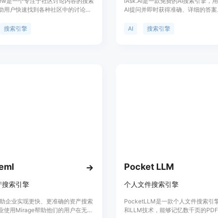
View是一个专注于社区讨论内容的搜索
iAsk.Ai是一款免费的AI搜索引擎，
助用户快速找到各种社区中的讨论话
AI提问并即时获得准确、详细的答
。通过智能算法和大数据分析，为用
先进的自然语言处理模型，经过精心
效、准确的搜索结果。
够客观、准确地回答各类问题，是Cha
搜索引擎
AI
搜索引擎
优秀替代品。
eml
Pocket LLM
产搜索引擎
个人文件搜索引擎
ge帮助企业实现更快、更准确的资产搜索
PocketLLM是一款个人文件搜索引
业使用Mirage帮助他们的用户在无需
和LLM技术，能够记忆数千页的PD