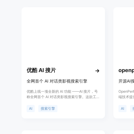
库。
优酷 AI 搜片
全网首个 AI 对话类影视搜索引擎
开源A
优酷上线一项全新的 AI 功能 ——AI 搜片，号
OpenP
称全网首个 AI 对话类影视搜索引擎。这款工具
端技术提
拥有强大的搜索功能，不仅覆盖了全网百万级
块、结果
的影视剧实体信息，还融合了万亿条文娱相关
理引擎等技
AI
搜索引擎
AI
知识词条。用户可以通过多轮对话实现模糊搜
高搜索的
索、影视问答、剧情检索等功能，无需具象化
的问题就能完成。这一功能的推出将大大提升
用户在优酷平台上的搜索体验，使影视内容的