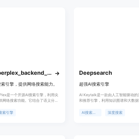
openperplex_backend_os
Deepsearch
I搜索引擎，提供网络搜索能力。
超强AI搜索引擎
erPlex是一个开源AI搜索引擎，利用尖
AI Keytalk是一款由人工智能驱动
供网络搜索功能。它结合了语义分
和推荐引擎，利用知识图谱和大数据
重排、谷歌搜索集成以及Groq作为推
您快速找到答案。它能理解人类语境
术，支持Llama 3 70B模型，以提
索意图提供最相关的结果。AI Keyta
搜索引擎
AI搜索引擎
深度搜索
准确性和效率。
入现有系统，还支持与ChatGPT等
成。通过AI Keytalk的深度搜索，
地利用AI提升工作效率。