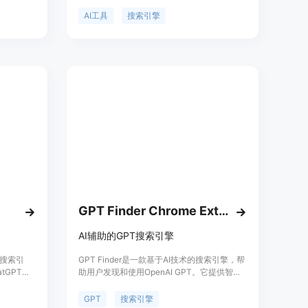
己的设备
工具。该引擎通过智能算法优化搜索结果，确
费。用户
保用户能够获得最精准的搜索体验。产品背景
AI工具
搜索引擎
件，并可
信息显示，它是由专业的AI技术团队开发，致
整个段
力于提高用户在AI领域的工作效率。目前，产
品处于免费试用阶段，未来可能会推出付费服
务。
GPT Finder Chrome Extension
AI辅助的GPT搜索引擎
图片搜索引
GPT Finder是一款基于AI技术的搜索引擎，帮
atGPT、
助用户发现和使用OpenAI GPT。它提供智能
I艺术图片。
的搜索和预览功能，让用户可以轻松找到适合
可以通过
自己需求的GPT模型。无论是客户服务、金融
GPT
搜索引擎