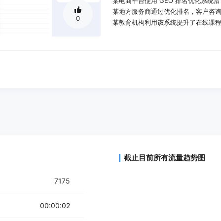
某电商平台使用 GEO 排名优化系统后
某地方服务商通过优化排名，客户咨询量
0
某教育机构利用该系统提升了在线课
产品特色：
AI 智能问答推荐，提升用户体验
支持无限 OEM 贴牌，灵活商业化
定制化二次开发，满足个性需求
免费搭建源码，简化使用流程
全面的数据分析，优化决策依据
与多种搜索引擎兼容，增强可用性
使用教程：
访问产品页面并购买 GEO 排名优化
截止目前所有流量趋势图
根据提供的安装指南，将源码部署到
登录系统并进行基本设置，包括 SEO
7175
使用系统的问答推荐功能优化网站内
定期分析数据并根据结果调整优化策
00:00:02