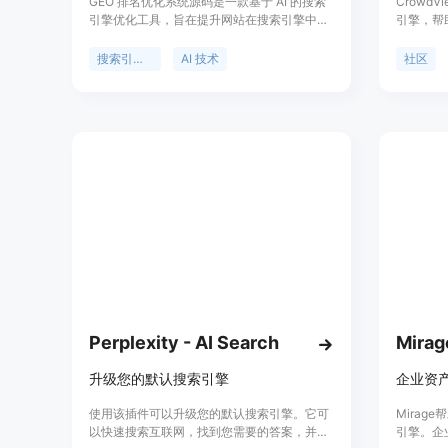
GEO 排名优化系统源码是一款基于 AI 的搜索
Crowd
引擎优化工具，旨在提升网站在搜索引擎中的
引擎，帮
排名。该系统具备强大的问答推荐功能，并支
题和资源
持无限 OEM 贴牌，为企业提供灵活的营销服
户提供高
搜索引擎优化
AI 技术
社区
务。适合希望通过优化提高在线曝光度的商家
和网站运营者。
Perplexity - AI Search
Mirag
升级您的默认搜索引擎
企业资
使用该插件可以升级您的默认搜索引擎。它可
Mira
以快速搜索互联网，找到您需要的答案，并告
引擎。企