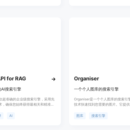
vateView功能，可以在不暴露IP地址
输入关键词进行搜索，以满足各种创
息的情况下实时预览网页。我们相信
无论您是需要寻找灵感、收集素材，
项人权，致力于让网络成为一个更安
商业或个人创作，Ai Prompt Sear
密的地方。
您快速找到适合的AI艺术图片。
API for RAG
Organiser
AI搜索引擎
一个个人图库的搜索引擎
是一款超准确的企业级搜索引擎，采用先
Organiser是一个个人图库的搜索引
技术，确保您始终获得最相关和精准的
技术快速找到您需要的图片。它提供
还提供直观的GUI，简化复杂数据的
的搜索引擎和智能标签功能，让您可
索。您可以快速实现向量搜索，并将
管理和搜索个人图库。Organiser
擎
AI
图库
搜索引擎
格式整合到一个LLM强化向量搜索
定价选项，以满足不同用户的需求。
nq可以将任何数据转化为可搜索的知识