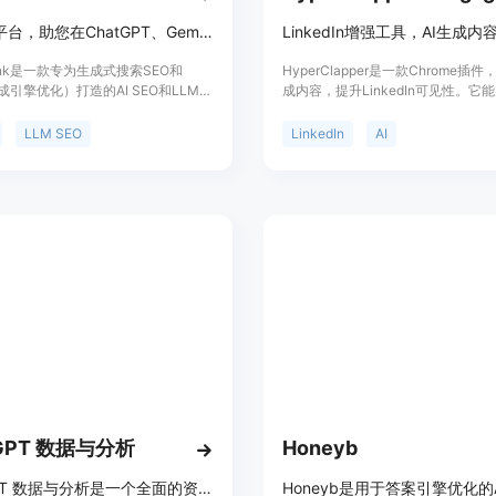
AI SEO平台，助您在ChatGPT、Gemini等搜索引擎提升可见性和排名
Rank是一款专为生成式搜索SEO和
HyperClapper是一款Chrome插件
成引擎优化）打造的AI SEO和LLM
成内容，提升LinkedIn可见性。它
件。随着搜索向AI和生成式搜索转变，
针对LinkedIn的内容，并在你的名
排名和LLM搜索排名将推动品牌发现，
LinkedIn上，增加曝光和互动。它
LLM SEO
LinkedIn
AI
牌缺乏相关能力。该产品能帮助用户
形化的实时数据分析和洞察报告，帮
问题，提升AI搜索可见性、引用率和
LinkedIn战略。
格方面，有不同的定价计划，包括每
元的入门版、每月129美元的专业版和
9美元的企业版，适合不同规模的团队
定位是帮助品牌、机构和SEO人员从
过渡到AI SEO、LLM SEO和GEO。
tGPT 数据与分析
Honeyb
ChatGPT 数据与分析是一个全面的资源、材料和指南目录，旨在帮助您掌握人工智能的艺术。