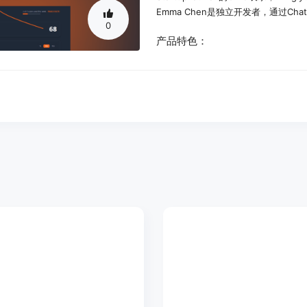
Emma Chen是独立开发者，通过C
0
产品特色：
获取特定可行操作建议，以提高AI发
获取详细AI发现表现的综合见解。
识别AI工具中最好的表现页面。
查看您的内容在不同AI工具中的分布
跟踪您的AI发现趋势。
获得全面的AI发现分数。
跟踪AI发现指标，包括页面索引、在A
接收改善在AI工具中排名的建议。
使用教程：
注册Winglytics账户。
在仪表板中输入您的网站信息。
查看分析数据，获取AI发现建议。
根据建议进行内容优化。
跟踪AI发现指标的改进。
每周查看报告，调整策略以获得更好的