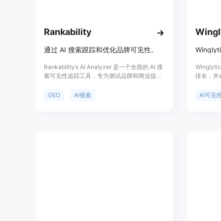
Rankability
Wingl
通过 AI 搜索跟踪和优化品牌可见性。
Rankability’s AI Analyzer 是一个全面的 AI 搜
Wingl
索可见性追踪工具，专为测试品牌和商业提示
排名，并
而设计。它能够与传统的排名诊断结合使用，
供真实的分
提供深度分析和优化功能。该工具价格合理，
来自AI
GEO
AI搜索
AI可见
起价为每月 149 美元，适合希望在 AI 搜索结
果中提高可见性的企业。