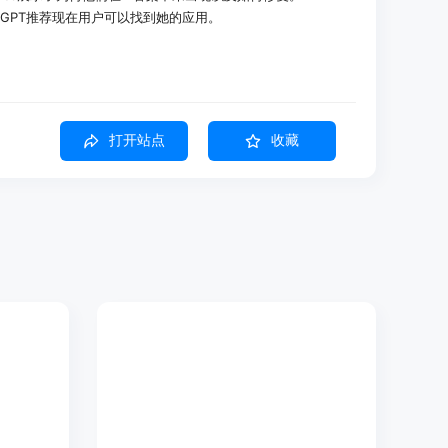
hatGPT推荐现在用户可以找到她的应用。
现性。
打开站点
收藏
情况。
I工具中被引用的次数等。
AI可见性。