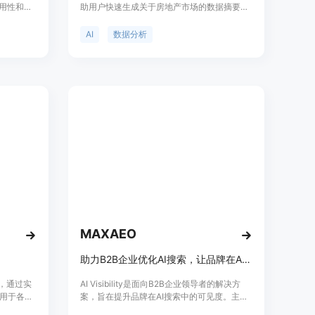
引用性和可
助用户快速生成关于房地产市场的数据摘要和
转变，大
数据可视化，支持租金、销售价格、挂牌价
已不足以满
格、每平方英尺价格、已售房屋数量、库存和
AI
数据分析
于，它能
待售房屋数量等数据。目前只支持美国的州、
I平台的搜
县、城市和邮政编码等地理位置数据，时间范
包括多平
围只支持2020年1月1日以后的数据。该产品
ude、
目前处于技术预览阶段，功能有限。
析和更新，
的表现；还
可引用
在AI时代
提供14天
及。
MAXAEO
助力B2B企业优化AI搜索，让品牌在AI中获得更高可见度
具，通过实
AI Visibility是面向B2B企业领导者的解决方
用于各种
案，旨在提升品牌在AI搜索中的可见度。主要
节省时
功能包括生成式和答案引擎优化，帮助企业在