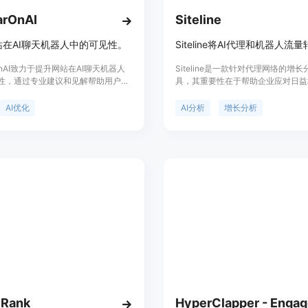
arOnAI
Siteline
站在AI聊天机器人中的可见性。
rOnAI致力于提升网站在AI聊天机器人
Siteline是一款针对代理网络的增
性，通过专业建议和见解帮助用户优
具，其重要性在于帮助企业应对日益
存在，以适应AI时代的发展。产品定
代理和机器人网络流量。主要优点是
用户通过优化网站在AI搜索工具中的
代理和机器人的流量转化为可操作的
AI优化
AI分析
增长分析
现更高的曝光和影响力。
升AI搜索的可见性，驱动自然增长
包括快速发展的公司、营销人员和机
品提供免费、入门版、标准版、专业
版本，免费版可探索代理分析和基本A
性，无需信用卡；入门版每月49美
小团队；标准版每月99美元，适合
机构；专业版每月299美元，提供专
合分析和见解。
eRank