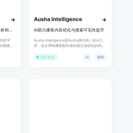
Ausha Intelligence
AI搜索可见性平台，可跟踪、分析和优化品牌在多AI平台的可见性。
AI助力播客内容优化与搜索可见性提升
见性的平
Ausha Intelligence是Ausha推出的一款AI工
AI搜索领
具，旨在帮助播客制作者快速生成优化的内
要优点包
容，显著提高在播客应用中的可见性。它通过
PT、
一键操作，可以生成全面的标题、吸引人的描
国外精选
AI
播客
le AI
述、结构化的章节、相关的标签、社交媒体帖
牌表现，自动
子和新闻稿，从而增强播客的可发现性，并确
情绪监测
保一致且有效的营销策略。Ausha
术的发
Intelligence通过集成到平台中，提供了清晰、
索环境。价
用户友好、流畅的体验。它不仅实用，还经过
是为企业
了播客营销策略的训练，能够推广节目、简化
，助力企业
营销工作流程，并提高节目的可见性。Ausha
Intelligence保证了无与伦比的内容质量。