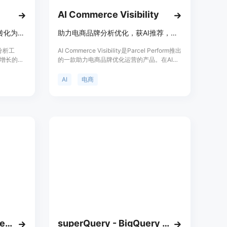
AI Commerce Visibility
Siteline将AI代理和机器人流量转化为可行见解，提升AI搜索可见性。
助力电商品牌分析优化，获AI推荐，提升品牌在AI搜索中的可见度
长分析工
AI Commerce Visibility是Parcel Perform推出
增长的AI
的一款助力电商品牌优化运营的产品。在AI购
能够将AI
物兴起的背景下，它能帮助品牌应对
见解，提
Generative Engine Optimization（GEO），
AI
电商
。适用对象
凭借分析电商品牌在AI中的可见度，让品牌在
构等。产
AI搜索中脱颖而出。其重要性在于能让品牌精
版等不同
准对接消费者需求，提高销售转化率。价格方
I可见
面提供免费试用，采用基于使用量的信用额度
元，适用于
收费模式，无功能、地区或AI平台的付费墙，
营销人员和
灵活透明。该产品主要面向电商企业，旨在解
家级的综
决电商品牌在AI搜索中提升排名和可见度的难
题。
HyperClapper - Engagement Tool with Chat GPT
superQuery - BigQuery AI optimization engine