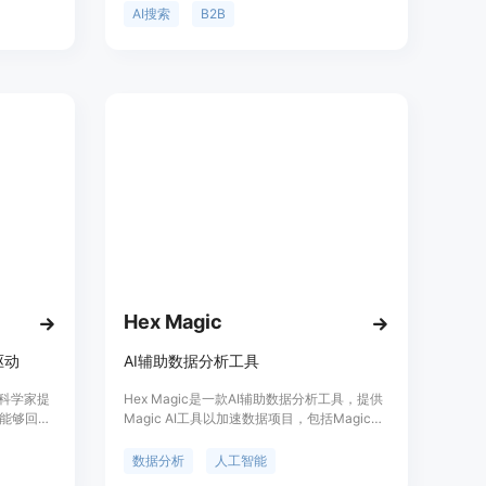
化、专业
AI搜索中脱颖而出。其重要性在于，随着AI搜
AI搜索
B2B
降低成
索的兴起，传统的排名方式已无法保证品牌的
发现率，而该产品能确保品牌被AI推荐。产品
的主要优点是由资深策略师支持，无义务风
险。背景信息显示，AI搜索正在改变流量格
局，该产品能应对这一变化。价格方面未提
及，定位是帮助B2B企业在AI时代保持竞争
力。
Hex Magic
驱动
AI辅助数据分析工具
据科学家提
Hex Magic是一款AI辅助数据分析工具，提供
能够回答
Magic AI工具以加速数据项目，包括Magic
提供数据分
Analysis、Magic Charts、Magic Fix等功
可视化、
能。产品定位于为用户提供便捷、高效的数据
数据分析
人工智能
速准确地
分析体验。