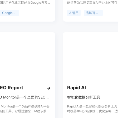
帮助用户优化其网站在Google搜索结
能是帮助品牌提高在AI平台上的可
现。该工具能够深入分析搜索查询、
见性。在当下，搜索行为已发生重大
、CTR数据和排名情况，提供具体的
量搜索流量流向AI平台，传统SEO
Google搜索
AI引用
品牌可见性
，帮助用户改善网站的SEO效果。
足品牌推广需求。该产品的重要性在
让品牌适应新的搜索趋势，确保在A
索结果中被发现和引用。其主要优点
台覆盖，可实时监测ChatGPT、Cla
Gemini等多个AI平台；提供实时分
能让用户及时了解品牌在AI搜索中
能给出可操作的建议，帮助品牌提高
性。产品定位为帮助各类企业和机构
提升品牌曝光度和竞争力。价格方面
免费试用，之后的付费模式未详细提
EO Report
Rapid AI
LLM SEO Monitor是一个全面的SEO报告生成工具，帮助您分析品牌在AI助手中的可见性。
智能化数据分析工具
O Monitor是一个为品牌提供跨AI平台
Rapid AI是一款智能化数据分析工
析的工具。它通过监控LLM建议的网
时机器学习分析数据，优化策略，适
果来帮助企业优化SEO策略，以便在
规模的企业。具有成本效益高、高效