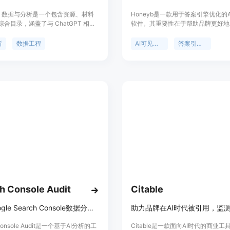
PT 数据与分析是一个包含资源、材料
Honeyb是一款用于答案引擎优化的
合目录，涵盖了与 ChatGPT 相关
软件。其重要性在于帮助品牌更好地
该目录旨在帮助您提高 AI 技能。本书
在各大AI模型中的表现，掌握市场
hatGPT 的提示，可帮助您释放创造
优点包括能够进行每日监测，提供可
析
数据工程
AI可见性软件
答案引擎优化
工作效率。提示清晰简明。本目录中
议，让品牌清晰了解自身在AI搜索中
料都经过精心策划，确保来源可靠和
性、提及率、情感倾向、引用情况以
您提供高质量的信息和指导。
对手的份额对比。该产品背景是随着
发展，品牌需要在AI搜索领域提升自
力。产品定价为免费试用，之后可根
择付费方案，定位是为品牌提供AI
全方位监测和优化解决方案。
h Console Audit
Citable
提供Google Search Console数据分析工具，帮助优化网站SEO
 Console Audit是一个基于AI分析的工
Citable是一款面向AI时代的商业