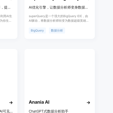
LinkedIn增强工具，AI生成内容，提升可见性
AI优化引擎，让数据分析师变身数据超级英雄
，利用AI生
superQuery是一个强大的BigQuery IDE，由
能为你生成
AI驱动，将数据分析师转变为数据超级英雄。
义下分享到
其功能包括：实时优化查询、自适应缓存、智
还提供了图
能补全、多查询执行、自动检测标准/传统
BigQuery
数据分析
助你优化
SQL、变量使用、查询结果可视化等。此外，
还提供费用预测、多标签查询等特性。
Anania AI
Honeyb是用于答案引擎优化的AI可见性软件，助品牌追踪多项指标。
ChatGPT式数据分析助手