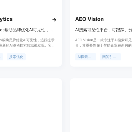
ytics
AEO Vision
Winglytics帮助品牌优化AI可见性，追踪提示排名，并在新的AI驱动搜索领域被发现。
ytics帮助品牌优化AI可见性，追踪提示
AEO Vision是一款专注于AI搜索可
在新的AI驱动搜索领域被发现。它提
台，其重要性在于帮助企业在新兴的
析数据，显示Winglytics如何驱动
域中提升品牌的曝光度和竞争力。主
平台的合格流量。
括能够跨多个主流AI平台（如ChatG
性
搜索优化
AI搜索可见性
回答引擎优化
Perplexity、Gemini、Claude、Goog
Mode和AI Overviews）跟踪品
发现竞争对手并进行对比分析，提供
和内容推荐等。产品背景是随着AI技
展，企业需要新的工具来适应AI搜
格方面，计划从每月9美元起。定位
提供全面的AI搜索可见性解决方案
在AI搜索中脱颖而出。