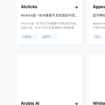
AIclicks
Appe
AIclicks是一款AI搜索可见性跟踪与优化工具，助品牌在AI搜索中脱颖而出。
提升网
AIclicks是一款专注于AI搜索可见性跟踪与优
Appea
化的工具。在当下AI工具逐渐取代传统搜索引
中的可见
擎的时代，品牌需要在AI搜索中展现自己，否
化其在线
则可能会被客户忽视。该工具具有重要意义，
位于帮助
AI搜索优化
品牌可见性
SEO
它能够帮助品牌在AI搜索中提高可见性，获取
表现，实
更多点击和客户。其主要优点包括覆盖多种AI
平台，提供长期增长机会，带来高意向客户，
适用于不同领域等。价格方面，提供了不同档
次的套餐，如每月39美元的入门套餐、89美元
的专业套餐和189美元的商业套餐，还可根据
企业需求提供定制价格。定位是帮助各类品牌
和机构在AI搜索中优化表现，提高品牌知名度
和业务转化率。
Arobis AI
Whit