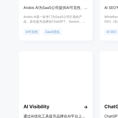
Arobis AI为SaaS公司提供AI可见性、GEO和AEO优化服务
Arobis AI是一款专门为SaaS公司打造的产
White
品，旨在提升品牌在ChatGPT、Gemini、
GEO（生
Claude和Perplexity等AI搜索引擎和问答平台
SEO软
上的可见性。它采用了经过测试的结构化工作
AI搜索
AI可见性
SaaS优化
AI SEO
流程，专注于AI搜索答案优化，而不仅仅是传
但多数品
统的SEO。其重要性在于随着AI搜索的兴起，
解决这些
买家决策方式发生了变化，该产品能帮助
排名。价
SaaS公司在AI生成的答案中脱颖而出，控制推
月49美
荐、影响决策并主导所在类别。产品背景是适
每月49
应AI搜索和答案引擎优化的趋势，价格方面提
和企业。
供免费的AI可见性审计，后续优化服务未提
传统SEO
及。定位是帮助SaaS公司适应AI搜索，提升品
牌在AI领域的影响力。
AI Visibility
Cha
通过AI优化工具提升品牌在AI平台上的可见性，助力品牌在AI时代脱颖而出。