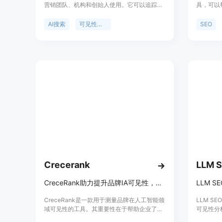
营销团队、机构和创始人使用。它可以追踪品
具，可以
牌在ChatGPT、Claude、Gemini等多个主流
果中的表
AI搜索引擎中的引用情况，识别可见性和引用
页面表现
AI搜索
可见性追踪
SEO
差距，并将这些差距转化为优先级行动，通过
行动建议
优质内容和引用推广来提高AI可见性。该平台
还内置了AI博客引擎，可自动发布文章到
WordPress、Ghost、Wix等平台。其独特的16
维投资组合质量指标能防止低质量文章发布，
避免影响SEO。价格方面，提供Lite（49美元/
月）、Starter（99美元/月）、Pro（269美元/
月）和Agency（599美元/月）四种套餐，年
度计划可享20%折扣，且每个套餐都有7天免
费试用。
Crecerank
LLM S
CreceRank助力提升品牌IA可见性，监测主流IA，LATAM数据，免费试用！
CreceRank是一款用于测量品牌在人工智能领
LLM SE
域可见性的工具。其重要性在于帮助企业了解
可见性分
自身在人工智能推荐体系中的地位，随着人工
页搜索结