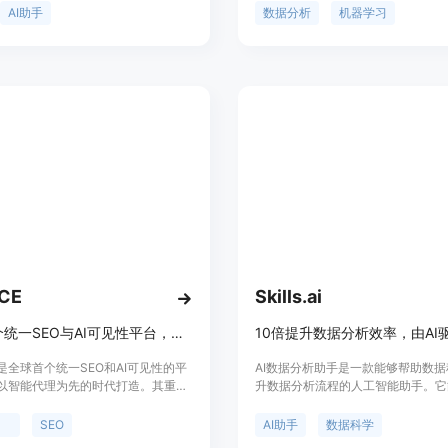
中获得更好的曝光。该工具提供了全面
间、更高的准确性等优点。提供定制
AI助手
数据分析
机器学习
报告，帮助品牌了解其在各个AI平台上
支持的AI工具，帮助企业提升效率，
本，保持竞争优势。
CE
Skills.ai
全球首个统一SEO与AI可见性平台，助力品牌在AI时代被引用、信任和推荐。
10倍提升数据分析效率，由AI
E是全球首个统一SEO和AI可见性的平
AI数据分析助手是一款能够帮助数
以智能代理为先的时代打造。其重要
升数据分析流程的人工智能助手。它
决了传统SEO工具仅关注排名，而忽
用户对数据的问题，并通过AI技术
代理中可见性的问题。主要优点包括：
析的支持。助手的主要功能包括数据
性
SEO
AI助手
数据科学
多关键词和意图机会，拥有统一的指
数据清洗、数据挖掘等，优势在于快