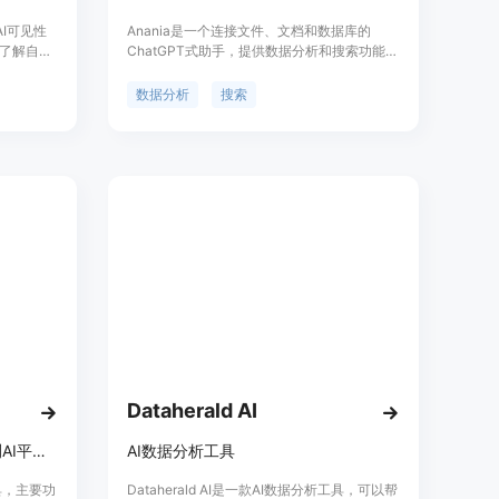
AI可见性
Anania是一个连接文件、文档和数据库的
了解自己
ChatGPT式助手，提供数据分析和搜索功能。
动态。主要
用户可以通过连接Excel文件、文档、数据库
操作的建
和URL来提问和分析数据。Anania支持问答、
数据分析
搜索
的可见
查询、搜索和生成报告等功能，帮助用户更轻
及与竞争
松地进行数据分析和获取有用的信息。
AI技术的
身竞争
据需求选
搜索领域的
Dataherald AI
助力品牌在AI时代被引用，监测AI平台可见性并提供优化建议
AI数据分析工具
工具，主要功
Dataherald AI是一款AI数据分析工具，可以帮