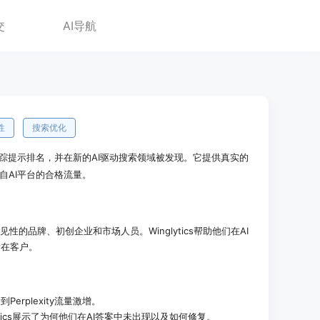
交
AI导航
性
搜索优化
见性，追踪提示排名，并在新的AI驱动搜索领域被发现。它提供真实的
动来自AI平台的合格流量。
性的品牌、初创企业和市场人员。Winglytics帮助他们在AI
潜在客户。
看到Perplexity流量激增。
nglytics展示了为何他们在AI答案中未出现以及如何修复。