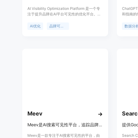
AI Visibility Optimization Platform 是一个专
ChatG
注于提升品牌在AI平台可见性的优化平台。随
和指南的综
着AI技术的广泛应用，品牌在AI平台上的呈现
的内容。
方式对品牌形象和市场竞争力至关重要。该平
提供了 C
AI优化
品牌可见性
数据分
台通过先进的AI技术，提供实时品牌可见性监
力，提高
测、AI可见性评分、智能优化等服务，帮助品
的所有材
牌在AI驱动的市场中获得更高的知名度和影响
权威，为
力。其主要优点包括精准的AI可见性分析、跨
模型优化以及24/7的实时监控，确保品牌始终
保持最佳可见性状态。产品面向各类品牌企
业，尤其是注重AI技术和数字营销的企业，提
供从基础到企业级的多种定价方案，满足不同
规模企业的需求。
Meev
Searc
Meev是AI搜索可见性平台，追踪品牌被AI引用情况并缩小差距
Meev是一款专注于AI搜索可见性的平台，由
Search