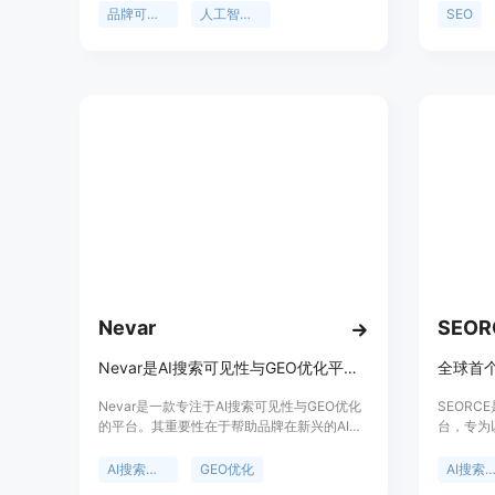
智能在信息推荐和搜索中的作用日益重要，该
AI助手
品牌可见性
人工智能监测
SEO
工具能让企业及时调整策略，提升品牌曝光
的SEO
度。主要优点包括可以监测主要的人工智能平
的表现。
台，并且使用来自拉丁美洲（LATAM）的数
据，具有针对性和实用性。产品背景是为适应
人工智能时代的SEO需求而开发。价格方面提
供14天免费试用，无需信用卡。定位是服务于
希望提升品牌在人工智能中可见性的企业。
Nevar
SEOR
Nevar是AI搜索可见性与GEO优化平台，提升品牌在AI搜索引擎提及率
Nevar是一款专注于AI搜索可见性与GEO优化
SEORC
的平台。其重要性在于帮助品牌在新兴的AI搜
台，专为
索引擎如ChatGPT、Gemini和Perplexity等上
性在于解
面获得更好的提及和引用。主要优点包括能够
视在AI
AI搜索优化
GEO优化
AI搜索可见
同时解决和优化多个问题、每周更新策略模型
能发现更