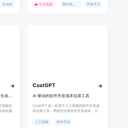
U支持的笔
自然语言处理、多语言支持、API集成等，帮
自动化
中文精选
聊天机器人
开发平台
运行，确保
助用户轻松实现聊天机器人的开发。ChatDev
er通过公
的定价灵活，提供免费试用和付费套餐，适合
识，同时
个人和企业用户使用。
测试，以
景信息显
ashank
共同的愿
CostGPT
AI编程助手，支持整个软件开发生命周期，加速代码编写，提高生产力，自动化测试和DevOps集成。
AI 驱动的软件开发成本估算工具
人工智能生
CostGPT 是一款基于人工智能的软件开发成
自动化测
本估算工具，帮助您估算软件开发成本。只需
开发生命
描述您的想法，我们将为您提供软件成本估
成。
算、所需时间以及最适合的技术栈。
人工智能
软件开发