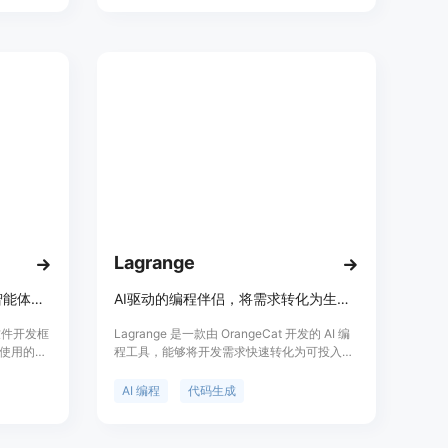
Lagrange
基于敏捷方法论的软件开发多智能体框架
AI驱动的编程伴侣，将需求转化为生产就绪代码，实现端到端开发自动化。
体软件开发框
Lagrange 是一款由 OrangeCat 开发的 AI 编
使用的敏
程工具，能够将开发需求快速转化为可投入生
导向的方
产的代码。它通过先进的 AI 技术理解上下文并
即时生成最优解决方案，极大地提高了开发效
AI 编程
代码生成
将开发过程划
率。该产品支持从需求到代码生成的全流程自
，每个冲
动化，可在短时间内生成高质量代码，适用于
r支持多种模
希望提升开发效率的开发人员和团队。目前，