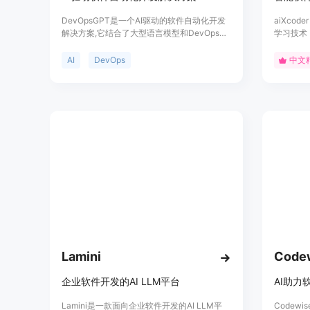
DevOpsGPT是一个AI驱动的软件自动化开发
aiXco
解决方案,它结合了大型语言模型和DevOps工
学习技术
具,可以将自然语言需求转换成可工作的软件。
能搜索等
该解决方案大大提高了开发效率,缩短了开发周
生成、智
AI
DevOps
中文
期,降低了沟通成本,提高了软件交付的质量。
工作效率。
IDE，
和个人开
助，助力
Lamini
Code
企业软件开发的AI LLM平台
AI助力
Lamini是一款面向企业软件开发的AI LLM平
Codew