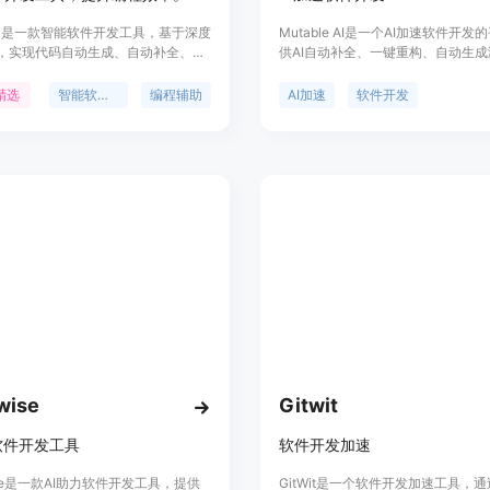
der 是一款智能软件开发工具，基于深度
Mutable AI是一个AI加速软件开
，实现代码自动生成、自动补全、智
供AI自动补全、一键重构、自动生
功能，提升开发效率。其方法级代码
能，帮助开发者快速构建高质量的代
能代码补全等功能可帮助程序员提高
用于各种编程场景，旨在提高开发效
精选
智能软件开发
编程辅助
AI加速
软件开发
aiXcoder 支持多种主流编程语言和
提供本地和云端两种模式，适用于企业
发者。产品定位于提供智能化编程辅
开发者提升编程体验。
wise
Gitwit
软件开发工具
软件开发加速
ise是一款AI助力软件开发工具，提供
GitWit是一个软件开发加速工具，