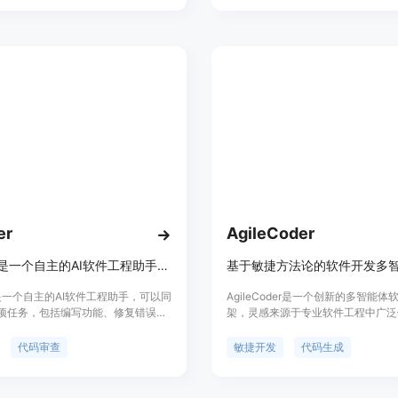
率。与传统的循环神经网络和状态空
比，LTM模型在存储和检索大量信息
明显优势，能够构建更复杂的逻辑电
agic团队还与Google Cloud合
IDIA GB200 NVL72构建下一代AI
机，进一步推动模型的推理和训练效
er
AgileCoder
Palmier是一个自主的AI软件工程助手，可以同时处理多项任务，包括编写功能、修复错误和加速开发。
er是一个自主的AI软件工程助手，可以同
AgileCoder是一个创新的多智能
项任务，包括编写功能、修复错误和
架，灵感来源于专业软件工程中广泛
。其主要优点包括智能代码生成和审
捷方法论。该框架的关键在于其任务
可帮助开发人员提高工作效率。
法，而不是给智能体分配固定角色，
代码审查
敏捷开发
代码生成
AgileCoder通过创建任务积压和
分为冲刺，模仿现实世界的软件开发
刺都会动态更新积压。AgileCode