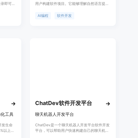
登录即可开
用户构建软件项目。它能够理解自然语言提
现代开发工
示，并协助从头开始创建应用程序，使得软件
和修改代
开发对所有技能水平的用户更加易于接近。
AI编程
软件开发
为全栈应
Replit Agent是Replit在将AI编码工具普及化方
给最多三个
面的最新尝试，它将人类与机器的协作推向了
拉取请
一个新的层次，使得AI代理和人类能够互补、
相互填补空白并相互学习。
ChatDev软件开发平台
动化工具
聊天机器人开发平台
件开发生命
ChatDev是一个聊天机器人开发平台软件开发
5%以上的
平台，可以帮助用户快速构建自己的聊天机器
该产品允
人。ChatDev提供了丰富的功能和工具，包括