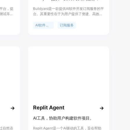
发的平台，提
Buildyard是一款提供AI软件开发订阅服务的平
成测试等功
台。其重要性在于为用户提供了便捷、高效且
码。可应
成本可控的软件开发解决方案。主要优点包
率。
括：无需组建开发团队，降低人力成本；提供
AI软件开发
订阅服务
固定月费模式，无意外费用和范围变更谈判；
交付速度快，多数自动化功能可当天交付；由
高级开发人员完成工作，保证开发质量；用户
拥有完全所有权，可随时暂停或取消订阅。产
品背景是满足企业和个人对定制软件系统和自
动化的需求。价格为每月4995美元（原价
5995美元，限时终身折扣），定位是为需要软
件开发和自动化的用户提供一站式服务。
Replit Agent
AI工具，协助用户构建软件项目。
通过自然语
Replit Agent是一个AI驱动的工具，旨在帮助