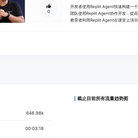
开发者使用Replit Agent快速构建
0
团队使用Replit Agent协作开发，
教育者利用Replit Agent在课堂上
产品特色：
理解自然语言提示，帮助创建应用程
支持从零到一的原型设计，特别适合基
允许用户审查和迭代AI生成的计划。
与用户合作，提供API密钥、反馈或指
测试应用程序并根据需要提出后续问
部署应用程序到生产环境。
使用教程：
截止目前所有流量趋势图
登录Replit账户（需要Replit Core
访问首页或在左侧导航中选择'Create R
648.98k
输入你希望AI代理构建的内容提示。
审查并迭代AI生成的计划。
跟随AI的进度，与AI合作提供必要的
00:03:18
测试你的应用程序，并根据需要提出