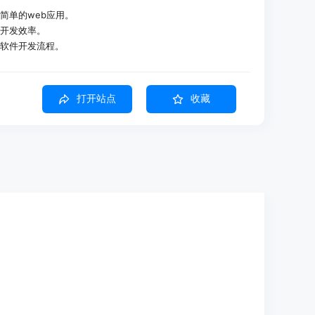
一个简单的web应用。
提高开发效率。
演示软件开发流程。
打开站点
收藏
序。
于web的应用。
导。
题。
或Teams订阅）。
epl'。
信息。
后续问题。