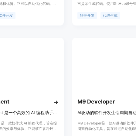
能和优势。它可以自动优化代码、加
言提示生成代码。使用GitHub账号
程，并提供智能建议和错误检测。
始构建。GitWit将大型语言模型和
ise还支持多种编程语言和框架，适用
具紧密结合，只需一个提示即可生成
软件开发
软件开发
代码生成
目。定价灵活合理，适合个人开发者
码库。它可用于自动生成样板代码和
。Codewise定位于提升软件开发
用添加功能。GitWit目前免费提供
量，让开发者更专注于创造和创新。
项目使用，无限次数的修订（分支和
求）。
ent
M9 Developer
Exponent 是一个高效的 AI 编程助手，协作完成软件工程任务。
AI驱动的软件开发生命周期自
ent 是一款协作式 AI 编程代理，旨在提
M9 Developer是一款AI驱动的软
发的效率与体验。它能够在多种环境
周期自动化工具，旨在通过自动化9
从代码的探索到部署，能够帮助开发
开发任务来提高开发者的工作效率。