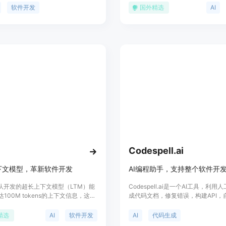
复杂的编程任务，极大地减少重复性
许在现有的IDE中运行，支持在GP
软件开发
国外精选
AI
团队生产力。Exponent 的优点包
记本、本地或自托管的Web应用上
操作、便捷的用户界面和强大的功能
代码和数据的安全性。M9 Develop
各种规模的开发团队使用。
司内部知识库的微调，保持上下文意
提高代码质量，自动生成单元和集成
及自动扫描和修复安全问题。产品背
示，M9 Developer由Swanand和Sh
在硅谷的一个聚会上共同构思，他们
景是利用AI增强个人生产力。
Codespell.ai
下文模型，革新软件开发
c团队开发的超长上下文模型（LTM）能
Codespell.ai是一个AI工具，利用
100M tokens的上下文信息，这在
成代码文档，修复错误，构建API，
是一个重大突破。该技术主要针对软件
试和设置基础架构。它支持整个软件
，通过在推理过程中提供大量代码、
周期，包括自动化测试和DevOps集
精选
AI
软件开发
AI
代码生成
的上下文，极大地提升了代码合成的