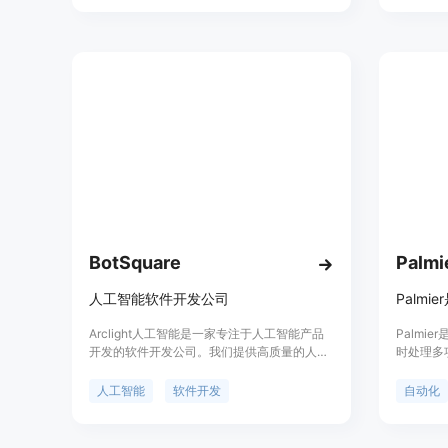
高质量结果。Blackbox AI 拥有超过 3000 万
质量和效
用户，涵盖从初学者到财富 500 强企业的专业
间模型相
人士。其核心价值在于降低开发者的认知负
方面具有
荷，支持 20 多种编程语言，并提供云端与本
路。此外，M
地执行的灵活性。定价策略涵盖了从基础免费
作，利用NV
版到功能强大的企业订阅版，定位为现代软件
超级计算
开发范式的转变者。
率。
BotSquare
Palmi
人工智能软件开发公司
Arclight人工智能是一家专注于人工智能产品
Palmi
开发的软件开发公司。我们提供高质量的人工
时处理多
智能解决方案，帮助客户实现自动化、智能化
加速开发
的工作流程。我们的产品具有强大的功能和优
查功能，
人工智能
软件开发
自动化
势，定价合理并与客户需求匹配。无论是在企
业、教育还是个人领域，Arclight人工智能都
能提供可靠的解决方案。