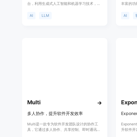
台，利用生成式人工智能和机器学习技术，自
丰富的功
动化工作流程，优化软件开发过程，提高生产
速开发过
效率。体验Lamini，感受软件开发的未来。
Codew
AI
LLM
AI
于各种项
和团队使用
效率和质
Multi
Expon
多人协作，提升软件开发效率
Multi是一款专为软件开发团队设计的协作工
Expon
具，它通过多人协作、共享控制、即时通讯和
升软件开
自动记录等功能，帮助团队成员更高效地沟通
中工作，