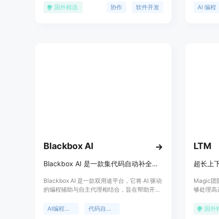
和工作。产品基于Zoom的高质量音视频基础
者自动化
国外精选
协作
软件开发
AI 编程
设施，提供低延迟的共享控制体验，并通过AI
工作，提升
技术自动生成会议摘要和行动项，进一步加速
括跨平台
团队的软件开发流程。
集，适合
Blackbox AI
LTM
Blackbox AI 是一款集代码自动补全、实时调试与自主 AI 代理于一体的全能型 AI 编程助手。
超长上
Blackbox AI 是一款双用途平台，它将 AI 驱动
Magi
的编程辅助与自主代理相结合，旨在帮助开发
够处理高达
者提高代码编写速度并实现任务自动化。该产
AI领域
品在工程学上采用了“黑盒”概念，让开发者无
开发领域
AI编程助手
代码自动补全
国外
需深究复杂的底层语法和样板代码，即可产出
文档和库