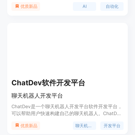
高开发者的工作效率。该产品允许在现有的IDE中运
AI
自动化
优质新品
行，支持在GPU支持的笔记本、本地或自托管的Web
应用上运行，确保代码和数据的安全性。M9
Developer通过公司内部知识库的微调，保持上下文
意识，同时提高代码质量，自动生成单元和集成测
试，以及自动扫描和修复安全问题。产品背景信息显
示，M9 Developer由Swanand和Shashank在硅谷
的一个聚会上共同构思，他们共同的愿景是利用AI增
强个人生产力。
ChatDev软件开发平台
聊天机器人开发平台
ChatDev是一个聊天机器人开发平台软件开发平台，
可以帮助用户快速构建自己的聊天机器人。ChatDev
提供了丰富的功能和工具，包括自然语言处理、多语
聊天机器人
开发平台
优质新品
言支持、API集成等，帮助用户轻松实现聊天机器人
的开发。ChatDev的定价灵活，提供免费试用和付费