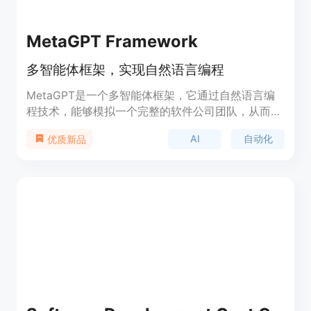
MetaGPT Framework
多智能体框架，实现自然语言编程
MetaGPT是一个多智能体框架，它通过自然语言编
程技术，能够模拟一个完整的软件公司团队，从而实
现快速开发和自动化工作流程。它代表了人工智能在
AI
自动化
优质新品
软件开发领域的最新进展，能够显著提高开发效率，
降低成本。MetaGPT的主要优点包括高度自动化、
多智能体协作、以及能够处理复杂的软件开发任务。
产品背景信息显示，MetaGPT旨在通过AI技术，为
用户提供一个能够快速响应开发需求的平台。目前，
产品似乎处于测试阶段，用户可以通过加入等待列表
来体验产品。