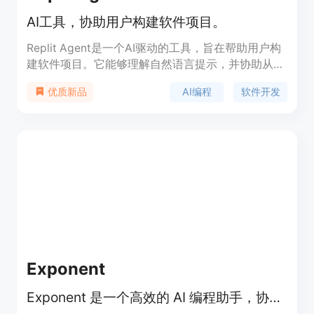
AI工具，协助用户构建软件项目。
Replit Agent是一个AI驱动的工具，旨在帮助用户构
建软件项目。它能够理解自然语言提示，并协助从头
开始创建应用程序，使得软件开发对所有技能水平的
AI编程
软件开发
优质新品
用户更加易于接近。Replit Agent是Replit在将AI编
码工具普及化方面的最新尝试，它将人类与机器的协
作推向了一个新的层次，使得AI代理和人类能够互
补、相互填补空白并相互学习。
Exponent
Exponent 是一个高效的 AI 编程助手，协作完成软件工程任务。