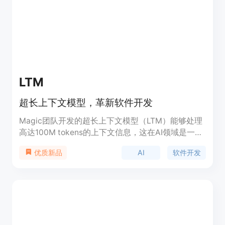
荷，支持 20 多种编程语言，并提供云端与本地执行
的灵活性。定价策略涵盖了从基础免费版到功能强大
的企业订阅版，定位为现代软件开发范式的转变者。
LTM
超长上下文模型，革新软件开发
Magic团队开发的超长上下文模型（LTM）能够处理
高达100M tokens的上下文信息，这在AI领域是一个
重大突破。该技术主要针对软件开发领域，通过在推
AI
软件开发
优质新品
理过程中提供大量代码、文档和库的上下文，极大地
提升了代码合成的质量和效率。与传统的循环神经网
络和状态空间模型相比，LTM模型在存储和检索大量
信息方面具有明显优势，能够构建更复杂的逻辑电
路。此外，Magic团队还与Google Cloud合作，利用
NVIDIA GB200 NVL72构建下一代AI超级计算机，进
一步推动模型的推理和训练效率。