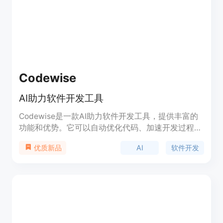
Codewise
AI助力软件开发工具
Codewise是一款AI助力软件开发工具，提供丰富的
功能和优势。它可以自动优化代码、加速开发过程，
并提供智能建议和错误检测。Codewise还支持多种
AI
软件开发
优质新品
编程语言和框架，适用于各种项目。定价灵活合理，
适合个人开发者和团队使用。Codewise定位于提升
软件开发效率和质量，让开发者更专注于创造和创
新。