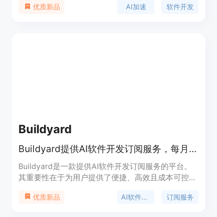
AI加速
软件开发
优质新品
旨在提高开发效率。
Buildyard
Buildyard提供AI软件开发订阅服务，每月固定费用享无限构建。
Buildyard是一款提供AI软件开发订阅服务的平台。
其重要性在于为用户提供了便捷、高效且成本可控的
软件开发解决方案。主要优点包括：无需组建开发团
AI软件开发
订阅服务
优质新品
队，降低人力成本；提供固定月费模式，无意外费用
和范围变更谈判；交付速度快，多数自动化功能可当