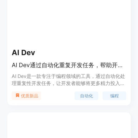
AI Dev
AI Dev通过自动化重复开发任务，帮助开发者节省时间，专注于创造力。
AI Dev是一款专注于编程领域的工具，通过自动化处
理重复性开发任务，让开发者能够将更多精力投入到
创造性工作中。这种技术的重要性在于提高开发效
自动化
编程
优质新品
率，减少人力成本，同时提升开发质量。产品主要面
向软件开发者和企业，定位为高效开发助手，目前暂
无明确价格信息。