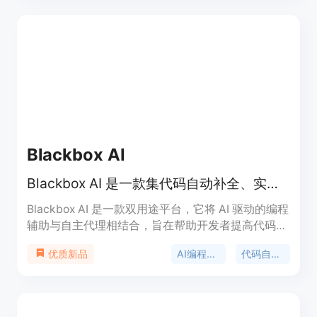
套餐，适合个人和企业用户使用。
Blackbox AI
Blackbox AI 是一款集代码自动补全、实时调试与自主 AI 代理于一体的全能型 AI 编程助手。
Blackbox AI 是一款双用途平台，它将 AI 驱动的编程
辅助与自主代理相结合，旨在帮助开发者提高代码编
写速度并实现任务自动化。该产品在工程学上采用
AI编程助手
代码自动补全
优质新品
了“黑盒”概念，让开发者无需深究复杂的底层语法和
样板代码，即可产出高质量结果。Blackbox AI 拥有
超过 3000 万用户，涵盖从初学者到财富 500 强企
业的专业人士。其核心价值在于降低开发者的认知负