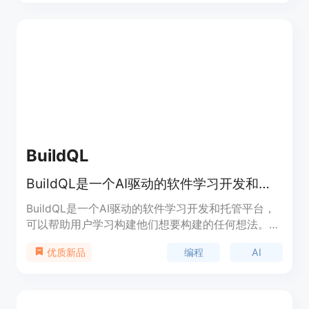
到代码生成的全流程自动化，可在短时间内生成高质
量代码，适用于希望提升开发效率的开发人员和团
队。目前，Lagrange 提供 Mac 和 Windows 版本的
下载，用户可通过其官网获取更多信息。
BuildQL
BuildQL是一个AI驱动的软件学习开发和托管平台，让任何人都能轻松构建、部署和分享软件。
BuildQL是一个AI驱动的软件学习开发和托管平台，
可以帮助用户学习构建他们想要构建的任何想法。其
AI功能能够提供上下文理解、工作流程和确切解决方
编程
AI
优质新品
案，让用户轻松构建和分享他们的想法。