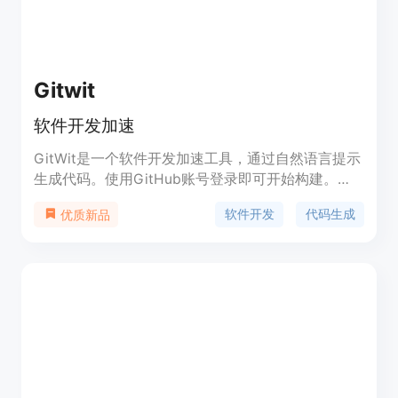
Gitwit
软件开发加速
GitWit是一个软件开发加速工具，通过自然语言提示
生成代码。使用GitHub账号登录即可开始构建。
GitWit将大型语言模型和现代开发工具紧密结合，只
软件开发
代码生成
优质新品
需一个提示即可生成和修改代码库。它可用于自动生
成样板代码和为全栈应用添加功能。GitWit目前免费
提供给最多三个项目使用，无限次数的修订（分支和
拉取请求）。