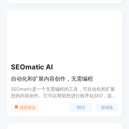
应用程序，支持实时预览和一键部署。Websparks通
过AI技术提高了软件开发的效率，降低了开发成本，
使得开发者、设计师或有远见者能够将想法快速转化
为现实。
SEOmatic AI
自动化和扩展内容创作，无需编程
SEOmatic是一个无需编程的工具，可自动化和扩展
您的内容创作。它可以帮助您进行程序化SEO，提高
网站流量。SEOmatic还提供了自动生成和扩展内容
SEO
自动化
优质新品
的功能，同时提供了优势、定价和定位等详细介绍。