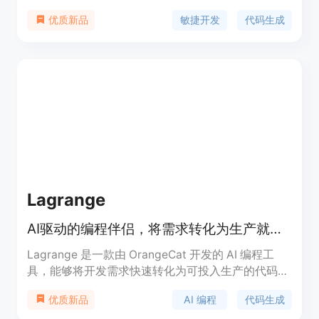
框架的关键在于其任务导向的方法，而不是给智能体
敏捷开发
代码生成
优质新品
分配固定角色，AgileCoder通过创建任务积压和将开
发过程划分为冲刺，模仿现实世界的软件开发，每个
冲刺都会动态更新积压。AgileCoder支持多种模型，
包括OpenAI、Azure OpenAI、Anthropic以及自托
管的Ollama模型。
Lagrange
AI驱动的编程伴侣，将需求转化为生产就绪代码，实现端到端开发自动化。
Lagrange 是一款由 OrangeCat 开发的 AI 编程工
具，能够将开发需求快速转化为可投入生产的代码。
它通过先进的 AI 技术理解上下文并即时生成最优解
AI 编程
代码生成
优质新品
决方案，极大地提高了开发效率。该产品支持从需求