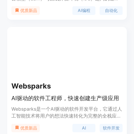
信，以支持自动化编程。它起源于AutoDev项目，旨
AI编程
自动化
优质新品
在为开发者提供一个AI驱动的IDE，包括DevIns，
Shire的前身。Shire通过提供定制化的AI代理，使用
户能够构建符合个人需求的AI驱动开发环境。
Websparks
AI驱动的软件工程师，快速创建生产级应用
Websparks是一个AI驱动的软件开发平台，它通过人
工智能技术将用户的想法快速转化为完整的全栈应用
程序，包括响应式前端、强大的后端和优化的数据
AI
软件开发
优质新品
库。用户只需通过简单的提示即可构建、部署和扩展