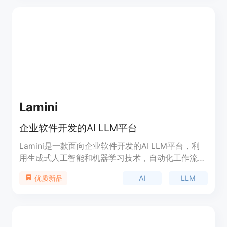
天交付；由高级开发人员完成工作，保证开发质量；
用户拥有完全所有权，可随时暂停或取消订阅。产品
背景是满足企业和个人对定制软件系统和自动化的需
求。价格为每月4995美元（原价5995美元，限时终
身折扣），定位是为需要软件开发和自动化的用户提
供一站式服务。
Lamini
企业软件开发的AI LLM平台
Lamini是一款面向企业软件开发的AI LLM平台，利
用生成式人工智能和机器学习技术，自动化工作流
程，优化软件开发过程，提高生产效率。体验
AI
LLM
优质新品
Lamini，感受软件开发的未来。