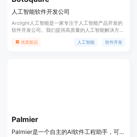
人工智能软件开发公司
Arclight人工智能是一家专注于人工智能产品开发的
软件开发公司。我们提供高质量的人工智能解决方
案，帮助客户实现自动化、智能化的工作流程。我们
人工智能
软件开发
优质新品
的产品具有强大的功能和优势，定价合理并与客户需
求匹配。无论是在企业、教育还是个人领域，
Arclight人工智能都能提供可靠的解决方案。
Palmier
Palmier是一个自主的AI软件工程助手，可以同时处理多项任务，包括编写功能、修复错误和加速开发。