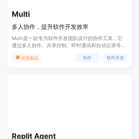
Multi
多人协作，提升软件开发效率
Multi是一款专为软件开发团队设计的协作工具，它
通过多人协作、共享控制、即时通讯和自动记录等功
能，帮助团队成员更高效地沟通和工作。产品基于
协作
软件开发
优质新品
Zoom的高质量音视频基础设施，提供低延迟的共享
控制体验，并通过AI技术自动生成会议摘要和行动
项，进一步加速团队的软件开发流程。
Replit Agent