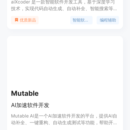
aiXcoder 是一款智能软件开发工具，基于深度学习
技术，实现代码自动生成、自动补全、智能搜索等功
能，提升开发效率。其方法级代码生成、智能代码补
智能软件开发
编程辅助
优质新品
全等功能可帮助程序员提高工作效率。aiXcoder 支
持多种主流编程语言和 IDE，提供本地和云端两种模
式，适用于企业和个人开发者。产品定位于提供智能
化编程辅助，助力开发者提升编程体验。
Mutable
AI加速软件开发
Mutable AI是一个AI加速软件开发的平台，提供AI自
动补全、一键重构、自动生成测试等功能，帮助开发
者快速构建高质量的代码。可应用于各种编程场景，