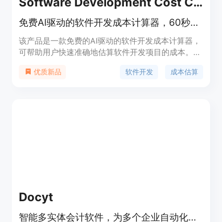
Software Development Cost Calculator
免费AI驱动的软件开发成本计算器，60秒内按功能、角色和技术栈获取项目估算
该产品是一款免费的AI驱动的软件开发成本计算器，
可帮助用户快速准确地估算软件开发项目的成本。它
利用先进的AI技术，能够理解项目需求和复杂性，依
软件开发
成本估算
优质新品
据真实项目数据和行业基准进行估算。产品定位为面
向各类软件开发相关人员，帮助他们在项目规划阶段
做出明智决策。其主要优点包括无隐藏成本、数据驱
动、灵活的场景比较、快速便捷以及具有强大的功能
特性，如AI分析、文件上传、自定义费率等。价格方
面，完全免费，无需注册即可使用。
Docyt
智能多实体会计软件，为多个企业自动化会计流程。