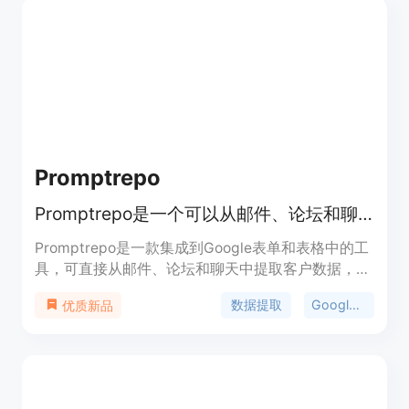
Promptrepo
Promptrepo是一个可以从邮件、论坛和聊天中提取客户数据的工具，帮助用户更轻松地追踪、分析和获取可操作的见解。
Promptrepo是一款集成到Google表单和表格中的工
具，可直接从邮件、论坛和聊天中提取客户数据，实
现数据的快速分析和见解提取。其主要优点在于节省
数据提取
Google集成
优质新品
用户切换工具的时间，提高数据整理和分析的效率。