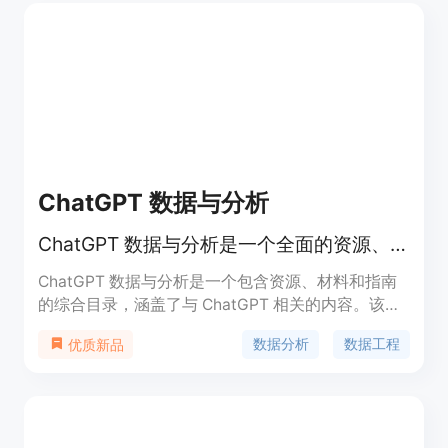
ChatGPT 数据与分析
ChatGPT 数据与分析是一个全面的资源、材料和指南目录，旨在帮助您掌握人工智能的艺术。
ChatGPT 数据与分析是一个包含资源、材料和指南
的综合目录，涵盖了与 ChatGPT 相关的内容。该目
录旨在帮助您提高 AI 技能。本书提供了 ChatGPT 的
数据分析
数据工程
优质新品
提示，可帮助您释放创造力，提高工作效率。提示清
晰简明。本目录中的所有材料都经过精心策划，确保
来源可靠和权威，为您提供高质量的信息和指导。