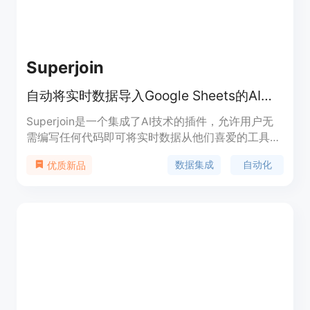
Superjoin
自动将实时数据导入Google Sheets的AI工具。
Superjoin是一个集成了AI技术的插件，允许用户无
需编写任何代码即可将实时数据从他们喜爱的工具中
导入到Google Sheets。它为RevOps团队提供了无
数据集成
自动化
优质新品
需编码和开发人员即可操作的解决方案，支持一键连
接无限数据源，自动刷新数据，并支持双向同步。