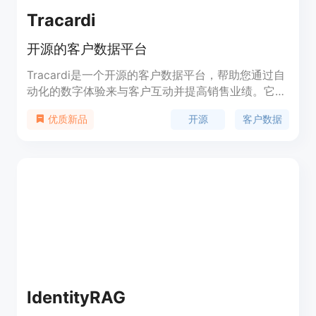
Tracardi
开源的客户数据平台
Tracardi是一个开源的客户数据平台，帮助您通过自
动化的数字体验来与客户互动并提高销售业绩。它可
以帮助您连接不同接触点的客户数据，提供有价值的
开源
客户数据
优质新品
洞察，用于改善客户体验。通过自动化个性化的消息
和定向营销活动，您还可以提高客户参与度和留存
率。Tracardi提供了全面的客户数据库，可由其他系
统访问，以分析、跟踪和管理客户互动。它支持从多
个渠道收集数据，提供实时的客户互动，并可以基于
事件触发各种行动。
IdentityRAG