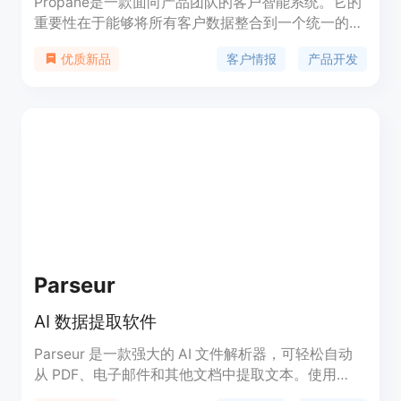
Propane是一款面向产品团队的客户智能系统。它的
重要性在于能够将所有客户数据整合到一个统一的上
下文中，让产品团队和客服人员基于此进行产品构
客户情报
产品开发
优质新品
建。其主要优点是可以帮助团队更好地了解客户需
求，从而构建出真正符合客户意愿的产品。该产品于
2025年创立，总部位于丹麦哥本哈根。价格方面，
每月收费50欧元。其定位是为产品团队提供一个全
面的客户数据管理和分析平台，助力产品开发和优
化。
Parseur
AI 数据提取软件
Parseur 是一款强大的 AI 文件解析器，可轻松自动
从 PDF、电子邮件和其他文档中提取文本。使用
Parseur，您可以将提取的数据即时发送到所有应用