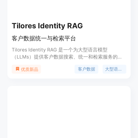
Tilores Identity RAG
客户数据统一与检索平台
Tilores Identity RAG 是一个为大型语言模型
（LLMs）提供客户数据搜索、统一和检索服务的平
台。它通过实时模糊搜索技术，处理拼写错误和不准
客户数据
大型语言模型
优质新品
确信息，提供准确、相关且统一的客户数据响应。该
平台解决了大型语言模型在检索结构化客户数据时面
临的挑战，如数据来源分散、搜索词不完全匹配时难
以找到客户数据，以及统一客户记录的复杂性。它允
许快速检索结构化客户数据，构建动态客户档案，并
在查询时提供实时统一且准确的客户数据。