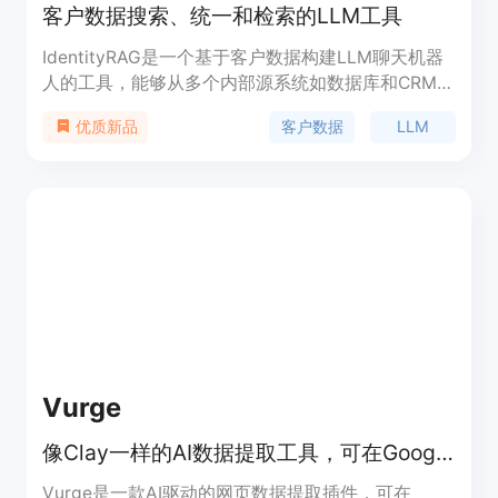
客户数据搜索、统一和检索的LLM工具
IdentityRAG是一个基于客户数据构建LLM聊天机器
人的工具，能够从多个内部源系统如数据库和CRM中
检索统一的客户数据。该产品通过实时模糊搜索处理
客户数据
LLM
优质新品
拼写错误和不准确信息，提供准确、相关和统一的客
户数据响应。它支持快速检索结构化客户数据，构建
动态客户档案，并实时更新客户数据，使LLM应用能
够访问统一且准确的客户数据。IdentityRAG以其快
速响应、数据实时更新和易于扩展的特点，受到快速
增长、数据驱动的企业的信任。
Vurge
像Clay一样的AI数据提取工具，可在Google Sheets中快速提取网站数据。
Vurge是一款AI驱动的网页数据提取插件，可在