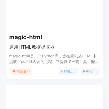
magic-html
通用HTML数据提取器
magic-html是一个Python库，旨在简化从HTML中
提取主体区域内容的过程。它提供了一套工具，能够
轻松地从HTML中提取主体区域内容，无论处理的是
HTML提取
Python库
优质新品
复杂的HTML结构还是简单的网页，这个库都旨在为
用户提供一个便捷高效的接口。它支持多模态抽取，
支持多种版面extractor，包括文章、论坛和微信文
章，还支持latex公式提取转换。