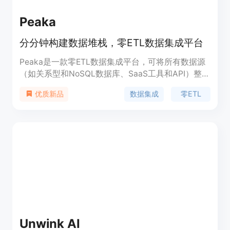
Peaka
分分钟构建数据堆栈，零ETL数据集成平台
Peaka是一款零ETL数据集成平台，可将所有数据源
（如关系型和NoSQL数据库、SaaS工具和API）整合
为单一数据源，无需构建复杂的ETL管道。主要功能
数据集成
零ETL
优质新品
包括联邦查询、实时流数据ingestion、即时数据复
制、API到SQL转换、NoSQL到SQL转换等。其优势
是架构精简、构建简单、运维成本低且无故障风险。
适合希望快速整合多源数据并提高数据用性的团队使
用。提供免费和付费版本。
Unwink AI