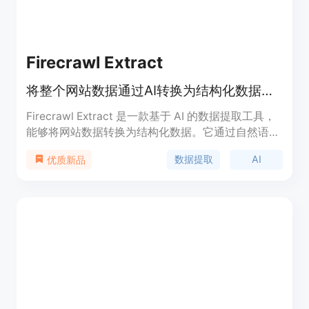
Firecrawl Extract
将整个网站数据通过AI转换为结构化数据，实现高效数据提取。
Firecrawl Extract 是一款基于 AI 的数据提取工具，
能够将网站数据转换为结构化数据。它通过自然语言
提示实现数据提取，解决了传统爬虫脚本易碎、数据
数据提取
AI
优质新品
质量差等问题。该产品适用于需要大量网络数据的企
业和个人，能够显著提高数据获取效率。其定价策略
灵活，从免费版到企业定制版，满足不同规模用户的
需求。