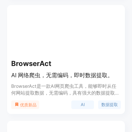
BrowserAct
AI 网络爬虫，无需编码，即时数据提取。
BrowserAct是一款AI网页爬虫工具，能够即时从任
何网站提取数据，无需编码，具有强大的数据提取能
力。其主要优点在于自动隐藏广告和非必要元素，支
AI
数据提取
优质新品
持实时和持久数据访问，同时具有全球住宅IP网络等
功能。