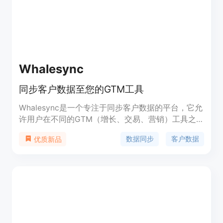
Whalesync
同步客户数据至您的GTM工具
Whalesync是一个专注于同步客户数据的平台，它允
许用户在不同的GTM（增长、交易、营销）工具之
间进行双向数据同步。这项技术的重要性在于它能够
数据同步
客户数据
优质新品
提高数据的实时性和准确性，减少数据孤岛，帮助企
业更有效地管理和分析客户数据。Whalesync以其企
业级安全性、合规性和可扩展性为特点，支持从初创
企业到大型企业的广泛应用。