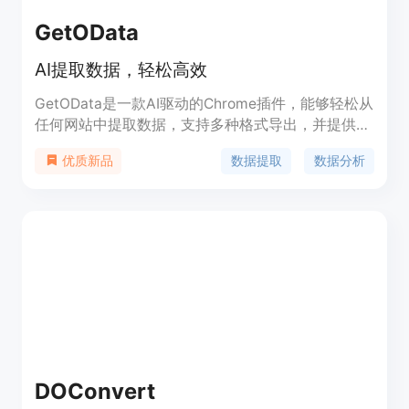
GetOData
AI提取数据，轻松高效
GetOData是一款AI驱动的Chrome插件，能够轻松从
任何网站中提取数据，支持多种格式导出，并提供数
据分析功能。通过自定义数据点和支持分页功能，用
数据提取
数据分析
优质新品
户可以快速提取所需数据。支持的导出格式包括
CSV、Excel、JSON等。快来购买永久使用权吧！
DOConvert