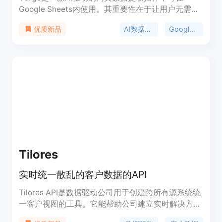
Google Sheets内使用。其重要性在于让用户无需离
开电子表格就能高效获取和处理数据。主要优点包括
AI数据提取
Google Sheets插件
优质新品
操作简单，无需额外工具和编码知识；能实时获取最
新数据；可批量处理大量数据。产品背景是为满足用
户在Google Sheets中快速提取网站数据的需求而开
发。价格方面，有不同的套餐可供选择，如Starter
套餐每月20美元，有80次请求；Explorer套餐每月
50美元，有250次请求。定位是帮助用户提高数据处
理效率，节省时间和精力。
Tilores
实时统一散乱的客户数据的API
Tilores API是数据驱动公司用于创建跨所有源系统统
一客户视图的工具。它能帮助公司建立实时解决方
案，管理风险，发现欺诈，提供个性化数字体验，支