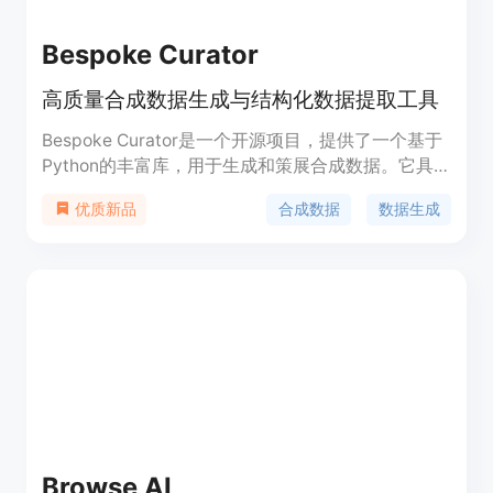
Bespoke Curator
高质量合成数据生成与结构化数据提取工具
Bespoke Curator是一个开源项目，提供了一个基于
Python的丰富库，用于生成和策展合成数据。它具
备高性能优化、智能缓存和故障恢复功能，并且可以
合成数据
数据生成
优质新品
与HuggingFace Dataset对象直接协作。Bespoke
Curator的主要优点包括其程序性和结构化输出能
力，能够设计复杂的数据生成管道，以及通过内置的
Curator Viewer实时检查和优化数据生成策略。
Browse AI