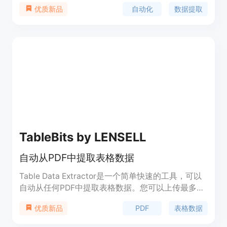
据，并实时导出到任何应用程序。它具有OCR引擎，
自动化
数据提取
优质新品
可以轻松从扫描的文档、图像和手写笔记中提取数
据。用户可以通过API或自动化平台导入文档，然后
使用Airparser的AI和GPT技术进行高效的数据提
取。Airparser可以将解析的数据发送到Webhooks，
并支持Excel、CSV或JSON格式的导出，可以与
Zapier和Make等6000多个应用程序进行无缝集成。
TableBits by LENSELL
自动从PDF中提取表格数据
Table Data Extractor是一个简单快速的工具，可以
自动从任何PDF中提取表格数据。您可以上传最多
100个文件，每个文件最多400页。平均提取时间为
PDF
表格数据
优质新品
60秒/文件。价格根据处理的文件数量而定，越多越
优惠。