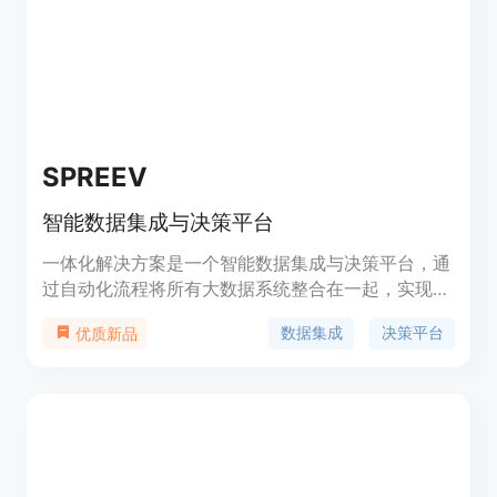
SPREEV
智能数据集成与决策平台
一体化解决方案是一个智能数据集成与决策平台，通
过自动化流程将所有大数据系统整合在一起，实现规
模化的数据处理和分析。该平台可以帮助用户在几分
数据集成
决策平台
优质新品
钟内做出基于数据的决策，提供全面的数据分析和预
测功能，支持各种类型的数据处理和数据科学模型。
产品定价根据具体需求而定，可提供免费试用。适用
于各种行业和组织，帮助用户优化业务流程，提高决
策效率。