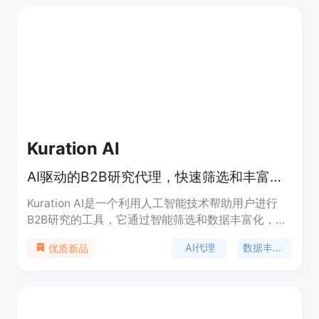
Kuration AI
AI驱动的B2B研究代理，快速筛选和丰富潜在客户数据库。
Kuration AI是一个利用人工智能技术帮助用户进行
B2B研究的工具，它通过智能筛选和数据丰富化，帮
助用户快速从大量信息中提炼出有价值的商业线索。
AI代理
数据丰富化
优质新品
产品背景是帮助企业从混乱的数据中快速找到目标公
司，提高工作效率，减少人力成本。Kuration AI提供
不同层次的定价计划，满足不同规模企业的需求。