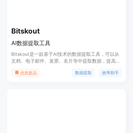
Bitskout
AI数据提取工具
Bitskout是一款基于AI技术的数据提取工具，可以从
文档、电子邮件、发票、名片等中提取数据，提高工
作效率和准确性。Bitskout的功能包括自动提取文
数据提取
效率助手
优质新品
本、识别结构化数据、自定义数据模板等。它的优势
在于可以节省大量的时间和人力，提高数据提取的准
确性，同时还提供灵活的定价和定位策略。