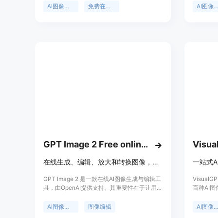
描述生成相应图像。主要优点包括免费使用、
安全的图
AI图像生成
免费在线工具
AI图像编
操作在线化无需额外安装，能节省用户的成本
大AI编
和时间。背景信息方面，它提供了FLUX.2
本到图像
Pro、FLUX.2 Dev和FLUX.2 Schnel等不同版
需求；处
本。价格上完全免费，定位是面向广大有图像
保护用户
生成需求的用户群体。
目前该产
功能，定
提供专业
GPT Image 2 Free online ai image editor
Visua
在线生成、编辑、放大和转换图像，免费试用，输出可商用
GPT Image 2 是一款在线AI图像生成与编辑工
Visua
具，由OpenAI提供支持。其重要性在于让用户
百种AI
能快速将想法转化为高质量图像。主要优点包
交媒体图
括操作简单，无需复杂设置，支持参考图像和
计等多个
AI图像生成
图像编辑
AI图像生成
商业使用。产品定位为满足各类图像需求，无
Banana、F