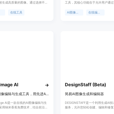
述生成高质量的图像。通过选择不同
工具，其核心功能在于允许用户通过
色、背景、艺术风格、角度和位
本提示来编辑图像。它的重要性体现
可以自定义图像的大小和风格。它适
降低了图像编辑的门槛，即使没有专
器
在线工具
AI图像编辑
在线编辑器
网站、博客、社交媒体等的图片。
能的用户也能轻松上手。该产品的主
age提供7天免费试用。
括无需下载、无需注册登录、无水印
业使用等。产品定位为面向大众的免
辑平台，让普通用户也能享受到专业
辑效果。价格方面，完全免费使用，
省了成本。
Image AI
DesignStaff (Beta)
在线AI图像编辑与生成工具，用先进AI技术秒速将想法变为艺术
简易AI图像生成和编辑器
Image AI是一款在线的AI图像编辑与生
DESIGNSTAFF是一个利用生成AI
采用纳米香蕉免费技术，结合前沿AI
服务，允许您轻松创建、编辑和修复
重要性在于为用户提供便捷、高效、
像，而无需了解提示。