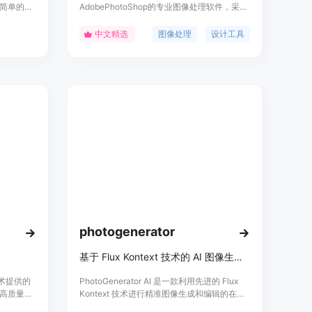
简单的文
AdobePhotoShop的专业图像处理软件，采用
在极大地
全新的设计理念和人工智能算法，让每个用户
业设计技
都能快速上手、快速出图。悟空图像不仅是国
中文精选
图像处理
设计工具
要优点包
内首款支持50亿像素级超大图片处理，双向兼
、支持商
容PS文件格式，更支持全平台运行。悟空图像
费图像编
提供海量素材与模板，让你的创作不再
的图像编
从“0”开始；多达一百多种各类画笔，让创意
为用户节
设计更加得心应手；超多种组合特色功能，能
够准确高效地实现用户办公需求。悟空图像圆
你一个“创意设计大师”的梦，即使“0”基础，也
能创作出专业级的效果！
photogenerator
基于 Flux Kontext 技术的 AI 图像生成与编辑工具。
技术提供的
PhotoGenerator AI 是一款利用先进的 Flux
高质量图
Kontext 技术进行精准图像生成和编辑的在线
工具，支持用户通过描述文本或上传图片来实