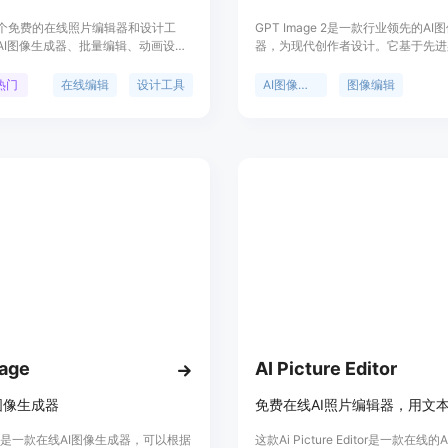
是一个免费的在线照片编辑器和设计工
GPT Image 2是一款行业领先的AI
AI图像生成器、批量编辑、动画设
器，为现代创作者设计。它基于先进
等功能。它可以帮助用户进行照片编
将抽象想法快速准确转化为高清图像
创作，并支持多种图像处理操作。
是GPT Images 2.0，具备超逼真
热门
在线编辑
设计工具
AI图像生成
图像编辑
r提供免费和付费版本，付费版本还提供更
本到图像转换、高级图像到图像编辑
能和资源。
能。产品免费使用，每日有免费额度
业人士和艺术爱好者，可用于多种创
age
AI Picture Editor
图像生成器
age是一款在线AI图像生成器，可以根据
这款Ai Picture Editor是一款在线