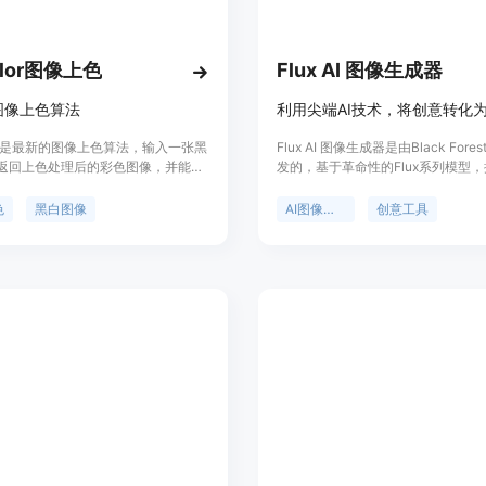
4. 点击生成或编辑按钮，等待AI处理
5. 下载或保存处理后的图像。
olor图像上色
Flux AI 图像生成器
图像上色算法
or 是最新的图像上色算法，输入一张黑
Flux AI 图像生成器是由Black Fores
返回上色处理后的彩色图像，并能够
发的，基于革命性的Flux系列模型
上色效果。 该模型为黑白图像
的文本到图像技术。该产品通过其12
，输入一张黑白图像，实现端到端的
的模型，能够精确解读复杂的文本提
色
黑白图像
AI图像生成
创意工具
，返回上色处理后的彩色图像。 模型
出多样化、高保真的图像。Flux AI
适用范围： 该模型适用于多种
不仅适用于个人艺术创作，也可用于
像输入，给定黑白图像，生成上色后
用，如品牌视觉、社交媒体内容等。
像；给定彩色图像，将自动提取灰度
种不同的版本以满足不同用户的需求：
输入，生成重上色的图像。
Pro、Flux Dev和Flux Schnell。