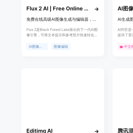
Flux 2 AI | Free Online Advanced Flux.2 AI Image Generator & Editor
AI图
免费在线高级AI图像生成与编辑器，快速生成逼真图像并编辑
AI生成
Flux 2是Black Forest Labs推出的下一代AI图
AI判官
像引擎，可将文本提示和参考照片快速转化为
提供了普
逼真图像。其优点包括保留原始构图、快速风
戏玩法。
格切换、精确调整等，支持文本到图像和图像
自己分辨
AI图像生成
图像编辑
中文
到图像的创作。产品定位为为创作者提供便
站提供大
捷、高效的图像生成和编辑工具，目前有免费
为判别素
使用的版本。
术的一个
Editimg AI
腾讯混