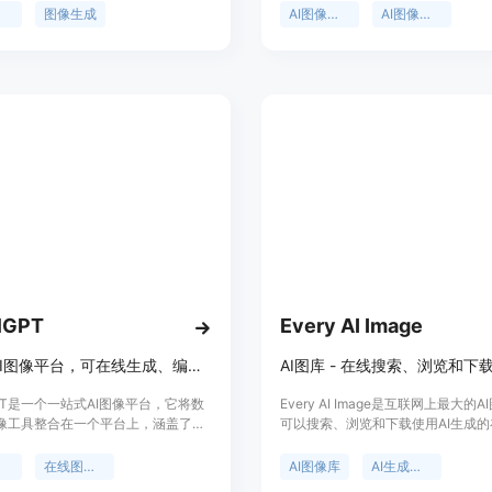
像创作体验。主要优点包括：拥有强
辑
图像生成
AI图像生成
AI图像编辑
辑与生成能力，能实现图像到图像、文
转换；风格选择多样，满足不同创意
理速度快，多数转换在30秒内完成；
隐私，不存储上传照片和生成图像。
品免费使用，未来可能推出高级付费
位是为创作者、营销人员和艺术家等
图像创作解决方案。
lGPT
Every AI Image
一站式AI图像平台，可在线生成、编辑、增强和转换图像。
lGPT是一个一站式AI图像平台，它将数
Every AI Image是互联网上最大的
图像工具整合在一个平台上，涵盖了社
可以搜索、浏览和下载使用AI生成的
形、营销视觉、广告、研究和时尚设
像。该产品提供30天的无限搜索、
行业场景。该平台集成了如Nano
功能。无需订阅，非常方便实用。
器
在线图像编辑
AI图像库
AI生成图像
lux Ideogram和Stable Diffusion