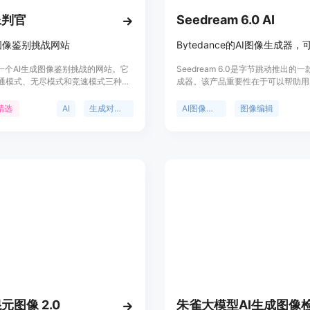
像判官
Seedream 6.0 AI
图像鉴别挑战网站
是一个AI生成图像鉴别挑战的网站。它
Seedream 6.0是字节跳动推出的一
通模式、无尽模式和竞速模式三种游
成器。该产品重要性在于可以帮助用
用户可以通过不同难度的游戏来提高
轻松地将想法转化为高质量的图像，
真实图片和AI生成图片的能力。该网
设计技能。其主要优点包括理解用户
精选
AI
生成对抗网络
AI图像生成
图像编辑
量高质量的真实图片和AI生成图片作
动调整光照和色彩、可快速切换风格
材。它的出现是对近期AI生成图片技
图像导出、输入方式灵活、出图速度
回应,旨在提高公众的媒体识读能力。
价透明等。产品提供免费使用，也有
度计划，适合有图像生成和编辑需求
企业。
元图像 2.0
朱雀大模型AI生成图像