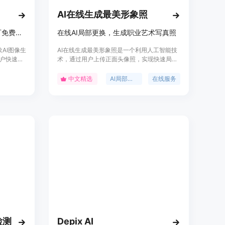
AI在线生成最美形象照
Bytedance的AI图像生成器，可免费在线创建惊艳图像。
在线AI局部更换，生成职业艺术写真照
款AI图像生
AI在线生成最美形象照是一个利用人工智能技
户快速、
术，通过用户上传正面头像照，实现快速局部
无需专业
更换并生成具有专业相馆效果的职业艺术写真
需求、自
照的在线服务。它结合了先进的图像处理技术
中文精选
AI局部更换
在线服务
、支持4K
和用户友好的界面，为用户提供了一种便捷、
快以及定
高效的方式来改善和提升个人形象照的质量。
付费的年
的个人和
检测
Depix AI