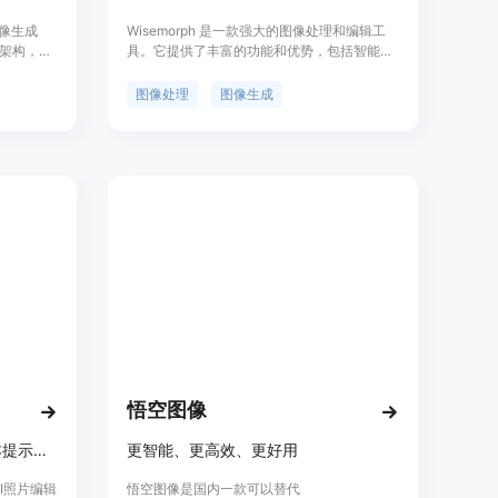
图像生成
Wisemorph 是一款强大的图像处理和编辑工
架构，能
具。它提供了丰富的功能和优势，包括智能修
。其前身
复、滤镜效果、调整图像色彩和对比度、裁剪
输出、精准文
和旋转、添加文字和贴纸等。Wisemorph 的定
图像处理
图像生成
等多功
价灵活合理，适用于个人和专业用户。无论您
，适合专
是摄影师、设计师还是普通用户，Wisemorph
意场景。
都能满足您的图像处理需求。
悟空图像
免费在线AI照片编辑器，用文本提示编辑图像，无需下载和水印。
更智能、更高效、更好用
的AI照片编辑
悟空图像是国内一款可以替代