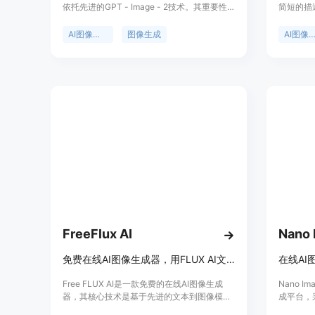
依托先进的GPT - Image - 2技术。其重要性
简短的描
在于为用户提供了便捷、高效且高质量的图像
的库（着
创作和编辑解决方案。主要优点包括能够快速
置），您
AI图像编辑
图像生成
AI图像生成
将文本描述转化为高质量图像，支持多种艺术
用于创建
风格，具备智能编辑和风格迁移等功能，还提
AI2im
供背景处理工具。产品背景是在AI技术不断发
展的背景下，满足创作者对高效图像创作的需
求。该产品提供免费试用，定位为面向全球创
意团队、设计师、营销人员和内容创作者等专
业人士以及个人创作者的图像创作和编辑平
台。
FreeFlux AI
Nano 
免费在线AI图像生成器，用FLUX AI文本到图像模型免费创建图像。
Free FLUX AI是一款免费的在线AI图像生成
Nano 
器，其核心技术是基于先进的文本到图像模
成平台，
型。重要性在于它让用户可以便捷地通过文本
模型。其