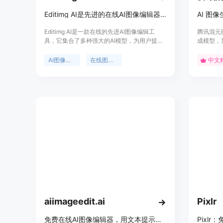
Editimg AI是先进的在线AI图像编辑器，提供多样编辑工具和效果。
Editimg AI是一款在线的先进AI图像编辑工
腾讯混元图
具，它集合了多种强大的AI模型，为用户提供
成模型，
了从基础编辑到复杂转换的全面功能。该产品
高压缩倍
的主要优点在于其丰富的功能、便捷的操作流
图像生成
AI图像编辑
在线图像编辑
中文
程以及支持多种常见图像格式。用户可以通过
的等待时
简单的步骤上传、编辑和下载图像，并且能够
人类美学
直接分享到社交媒体。产品定位为面向设计
细节表现
师、创作者等人群，帮助他们提升创意工作流
用。
程的效率。目前页面未提及价格相关信息，推
测可能有免费使用的部分功能。
aiimageedit.ai
Pixlr
免费在线AI图像编辑器，用文本提示编辑、重塑和重新设计图片。