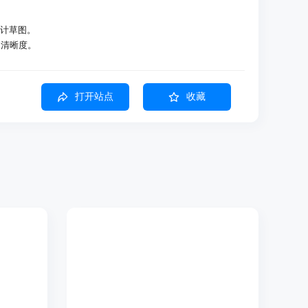
设计草图。
的清晰度。
不同的服装搭配。
打开站点
收藏
示生成高质量的图像。
缩放，同时保持图像质量。
多种图像格式。
PNG、WEBP等多种格式。
恢复图像清晰度。
，保留高质量的主体部分。
，实现虚拟试穿效果。
己的发型。
并选择需要的功能。
述、选择图像等）。
、格式等）。