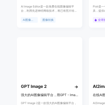
AI Image Editor是一款免费在线图像编辑平
Pixlr
台，利用先进神经网络技术，将已有照片转换
具，提供
为全新变体，同时保留核心结构和组成。主要
计、增强
优点包括智能结构保存、精确区域控制、多功
辑、设计
AI图像编辑
图像转换
全球
能创意工具包和批量生成等功能。产品定位为
Pixl
满足创作者在营销、设计和内容制作等领域的
多高级功
图像编辑需求。价格方面，免费用户有每月转
换额度限制，付费计划提供更高额度并有灵活
购买选项。
GPT Image 2
AI2im
强大的AI图像编辑平台，用GPT - Image - 2技术生成、编辑和增强专业图像。
在线AI
GPT Image 2是一款强大的AI图像编辑平台，
AI2im