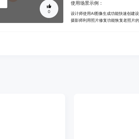
使用场景示例：
0
设计师使用AI图像生成功能快速创建
摄影师利用照片修复功能恢复老照片
普通用户通过虚拟试穿功能在线尝试
产品特色：
AI图像生成：根据用户输入的文本提
图像尺寸调整：支持多种格式的图像
图像裁剪：提供智能裁剪功能，支持
图像格式转换：可将图像转换为JPG、
照片修复：利用AI技术修复老照片，
背景移除：快速准确地移除图像背景
虚拟试穿：上传个人照片和服装图片
AI发型设计：帮助用户找到最适合自
使用教程：
1. 访问 https://pictureai.ai/ 
2. 根据提示输入相关信息（如文本描
3. 选择图像处理的具体参数（如尺寸