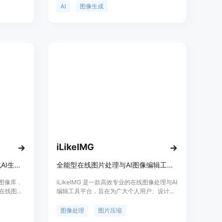
现创意构思的具象化。该产品提供免费和付费
AI
图像生成
计划，适合各种用户从业者，既可用于个人创
作，也可支持商业用途。其主要优点包括高分
辨率输出、支持多种 AI 模型以及友好的用户体
验。
iLikeIMG
AI图库 - 在线搜索、浏览和下载AI生成的图像
全能型在线图片处理与AI图像编辑工具平台，简单高效处理各类图像。
AI图像库，
iLikeIMG 是一款高效专业的在线图像处理与AI
在线图
编辑工具平台，旨在为广大个人用户、设计
浏览和下载
师、电商卖家及自媒体创作者提供一站式图像
云端解决方案。该平台涵盖了图片压缩、调整
图像处理
图片压缩
尺寸、裁剪、格式转换、AI智能抠图去背景、