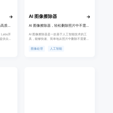
完成。
AI 图像擦除器
利用尖端AI技术，将创意转化为高质量图像。
AI 图像擦除器，轻松删除照片中不需要的人、物体、文字和水印。
t Labs开
AI 图像擦除器是一款基于人工智能技术的工
，提供尖端
具，能够快速、简单地从照片中删除不需要的
0亿参数
内容，提高照片的整体质量。该工具操作简
示，创造
便，免费使用，适用于个人和专业用户。
图像处理
人工智能
 图像生成器
商业应
它提供三
Flux