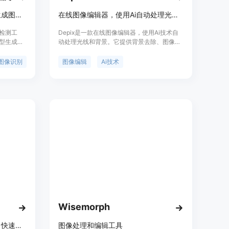
朱雀大模型检测，精准识别AI生成图像，助力内容真实性鉴别。
在线图像编辑器，使用Ai自动处理光线和背景
检测工
Depix是一款在线图像编辑器，使用Ai技术自
模型生成。
动处理光线和背景。它提供背景去除、图像合
练，涵盖
成和光影处理等功能。Depix可应用于电子商
类主流文
务和营销等多个场景。定价和其他详细信息，
图像识别
图像编辑
Ai技术
度检测、
请访问官方网站。
性、打击
未明确其
需要进行
如媒体、
Wisemorph
免费在线AI图像生成与编辑器，快速将文本转高清图像
图像处理和编辑工具