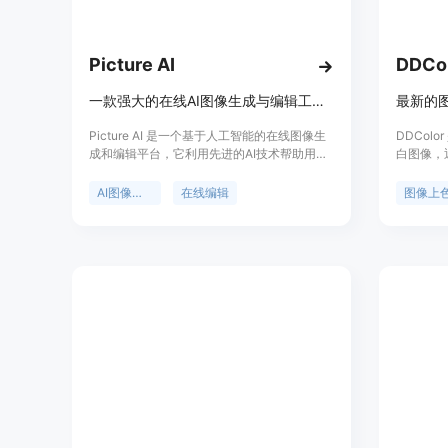
Picture AI
DDC
一款强大的在线AI图像生成与编辑工具，提供多种图像处理功能。
最新的
Picture AI 是一个基于人工智能的在线图像生
DDCol
成和编辑平台，它利用先进的AI技术帮助用户
白图像，
轻松创建和优化图像。该平台的主要优点是操
实现自然生动的
作简单、功能多样且完全在线，无需下载或安
上色模型
AI图像生成
在线编辑
图像上
装任何软件。它适用于各种用户，包括设计
全图上色
师、摄影师、普通用户等，能够满足从创意设
期望使用方式和
计到日常图像处理的多种需求。目前该平台提
格式的图
供免费试用，用户可以根据自己的需求选择不
的彩色图
同的功能和服务。
通道作为