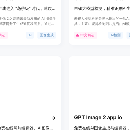
AI 图像生成进入 “毫秒级” 时代，速度快、质量高。
像 2.0 是腾讯最新发布的 AI 图像生
朱雀大模型检测是腾讯推出的一款AI
显著提升了生成速度和画质。通过超
具，主要功能是检测图片是否由AI
率的编解码器和全新扩散架构，使得
它经过大量自然图片和生成图片的训
速度可达到毫秒级，避免了传统生成
摄影、艺术、绘画等内容，可检测多
精选
AI
图像生成
中文精选
AI检测
间。同时，模型通过强化学习算法与
生图模型生成图片。该产品具有高精
知识的结合，提升了图像的真实感和
快速响应等优点，对于维护内容真实
，适合设计师、创作者等专业用户使
虚假信息传播具有重要意义。目前暂
具体价格，但从功能来看，主要面向
内容审核、鉴别真伪的机构和个人，
艺术机构等。
GPT Image 2 app io
Pixlr：免费在线照片编辑器、AI图像生成器和设计工具