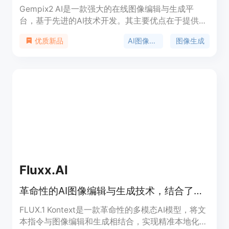
Gempix2 AI是一款强大的在线图像编辑与生成平
台，基于先进的AI技术开发。其主要优点在于提供丰
富多样的图像编辑功能，操作免费且具备专业特性，
AI图像编辑
图像生成
优质新品
还提供可选付费计划。平台定位为满足用户从简单到
专业的各类图像编辑需求，无论是个人用户进行日常
图片处理，还是专业人士进行复杂图像创作，都能在
该平台找到合适的工具。价格方面，基础功能免费使
用，高级功能可通过付费计划获取。
Fluxx.AI
革命性的AI图像编辑与生成技术，结合了文字指令和视觉语境，实现精准编辑和风格转移。
FLUX.1 Kontext是一款革命性的多模态AI模型，将文
本指令与图像编辑和生成相结合，实现精准本地化编