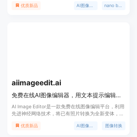
banana技术，其重要性在于为用户提供了简单高效
AI图像编辑
nano banana
优质新品
的图像编辑解决方案。主要优点包括借助nano
banana算法提升编辑效果，支持自然语言输入进行
编辑，处理速度快。价格方面，免费用户有3次图像
处理操作，新注册用户有12个额外积分，付费订阅采
用积分系统，可解锁更多积分和高级功能。产品定位
为适合创作者、设计师和创新者的多功能图像编辑平
台，兼具趣味性和专业性。
aiimageedit.ai
免费在线AI图像编辑器，用文本提示编辑、重塑和重新设计图片。
AI Image Editor是一款免费在线图像编辑平台，利用
先进神经网络技术，将已有照片转换为全新变体，同
时保留核心结构和组成。主要优点包括智能结构保
AI图像编辑
图像转换
优质新品
存、精确区域控制、多功能创意工具包和批量生成等
功能。产品定位为满足创作者在营销、设计和内容制