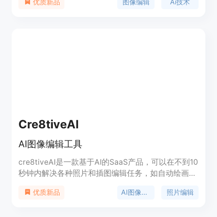
图像编辑
Ai技术
优质新品
景。定价和其他详细信息，请访问官方网站。
Cre8tiveAI
AI图像编辑工具
cre8tiveAI是一款基于AI的SaaS产品，可以在不到10
秒钟内解决各种照片和插图编辑任务，如自动绘画、
提高图像和视频的分辨率、剪辑、叠加和颜色校正
AI图像编辑
照片编辑
优质新品
等。