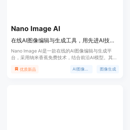
Nano Image AI
在线AI图像编辑与生成工具，用先进AI技术秒速将想法变为艺术
Nano Image AI是一款在线的AI图像编辑与生成平
台，采用纳米香蕉免费技术，结合前沿AI模型。其重
要性在于为用户提供便捷、高效、安全的图像创作体
AI图像编辑
图像生成
优质新品
验。主要优点包括：拥有强大AI编辑与生成能力，能
实现图像到图像、文本到图像转换；风格选择多样，
满足不同创意需求；处理速度快，多数转换在30秒
内完成；保护用户隐私，不存储上传照片和生成图
像。目前该产品免费使用，未来可能推出高级付费功
能，定位是为创作者、营销人员和艺术家等提供专业
图像创作解决方案。