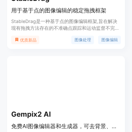
用于基于点的图像编辑的稳定拖拽框架
StableDrag是一种基于点的图像编辑框架,旨在解决
现有拖拽方法存在的不准确点跟踪和运动监督不完整
的问题。它设计了一种判别式点跟踪方法和基于置信
图像处理
图像编辑
优质新品
度的潜在增强策略,前者可精确定位更新的手柄点,从
而提高长距离操作的稳定性;后者则负责确保所有操
作步骤中优化的潜在表示质量尽可能高。该框架实例
化了两种图像编辑模型StableDrag-GAN和
StableDrag-Diff,能够通过广泛的定性实验和
DragBench上的定量评估,获得更稳定的拖拽性能。
Gempix2 AI
免费AI图像编辑器和生成器，可去背景、提升画质、生成AI艺术图像。