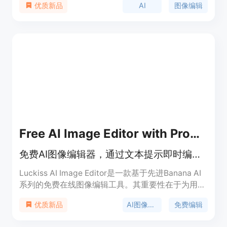
AI
图像编辑
优质新品
栅图像转化为矢量图像等。其功能强大，操作简便，
适用于个人和企业用户。定价灵活，可根据用户需求
选择不同的套餐。
Free AI Image Editor with Prompt
免费AI图像编辑器，通过文本提示即时编辑图像，无需注册
Luckiss AI Image Editor是一款基于先进Banana AI
系列的免费在线图像编辑工具。其重要性在于为用户
提供了一种便捷、高效且专业的图像编辑方式。主要
AI图像编辑
免费编辑
优质新品
优点包括无需注册即可免费在线编辑，利用高性能
GPU实现秒级编辑，集成世界最先进的指令跟随模