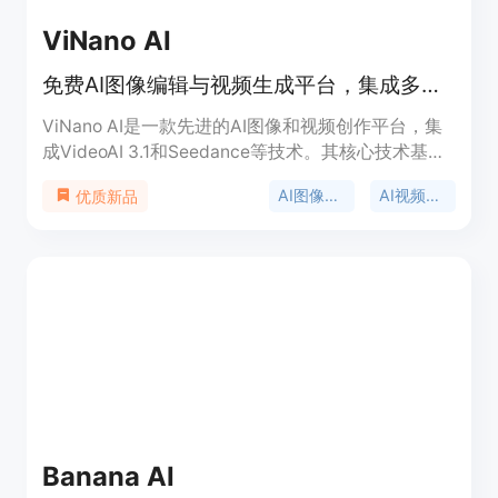
ViNano AI
免费AI图像编辑与视频生成平台，集成多种技术，快速生成高质量内容。
ViNano AI是一款先进的AI图像和视频创作平台，集
成VideoAI 3.1和Seedance等技术。其核心技术基于
先进的AI模型，能够理解自然语言命令，实现精确的
AI图像生成
AI视频生成
优质新品
图像和视频生成与编辑。产品的主要优点包括闪电般
的生成和编辑速度，支持多图像合并编辑，能够保持
角色一致性和场景融合等。平台定位为面向广大创作
者的一站式AI创作解决方案，提供免费试用，同时有
简单的定价方案，用户可升级到Pro版解锁更快的生
成速度和专属模型。
Banana AI