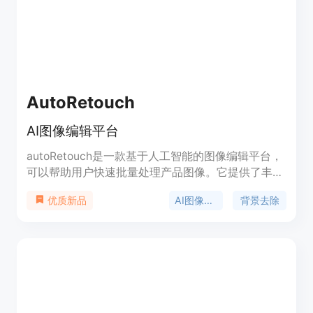
AutoRetouch
AI图像编辑平台
autoRetouch是一款基于人工智能的图像编辑平台，
可以帮助用户快速批量处理产品图像。它提供了丰富
的编辑工具，包括背景去除、虚拟模特、背景定制和
AI图像编辑
背景去除
优质新品
皮肤磨皮等功能。autoRetouch可以帮助用户提升产
品形象，节省时间和成本。定价灵活，每张图像仅需
0.25欧元起。