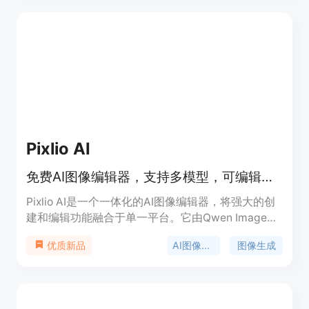
作等领域的图像编辑需求。价格方面，免费用户有每
月转换额度限制，付费计划提供更高额度并有灵活购
买选项。
Pixlio AI
免费AI图像编辑器，支持多模型，可编辑、生成和转换图像。
Pixlio AI是一个一体化的AI图像编辑器，将强大的创
建和编辑功能融合于单一平台。它由Qwen Image
Edit、Nano Banana和Seedream 4等多种AI模型提
AI图像编辑
图像生成
优质新品
供支持，能让用户在数秒内获得专业级的图像处理结
果。其重要性在于为用户提供了便捷、高效且专业的
图像处理解决方案，无论是个人用户进行创意设计，
还是商业用户进行产品推广，都能满足需求。该产品