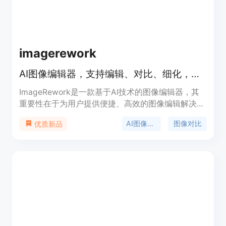
imagerework
AI图像编辑器，支持编辑、对比、细化，初始6个积分
ImageRework是一款基于AI技术的图像编辑器，其
重要性在于为用户提供便捷、高效的图像编辑解决方
案。主要优点包括操作简单，用户只需上传照片、描
AI图像编辑
图像对比
优质新品
述编辑需求，即可得到修改后的图像；支持对比前后
效果，方便用户直观看到变化；还能对最多5个标记
区域进行细化处理。产品背景是满足用户对于图像二
次编辑的需求。价格方面，成功编辑使用3个积分，
失败编辑不消耗积分，用户初始有6个积分。定位为
面向有图像编辑需求的普通用户和专业人士。