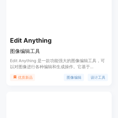
Edit Anything
图像编辑工具
Edit Anything 是一款功能强大的图像编辑工具，可
以对图像进行各种编辑和生成操作。它基于
Segment Anything、ControlNet、Stable Diffusion
图像编辑
设计工具
优质新品
等技术，支持跨图像区域拖拽和合并、服装编辑、发
型编辑、彩色隐形眼镜等功能。它还支持根据草图生
成图像，并提供了美颜编辑和生成功能。用户可以根
据需求自定义编辑布局，支持文本引导编辑和对象分
割编辑等功能。Edit Anything 的应用场景广泛，可
以应用于设计、艺术创作、摄影后期处理等领域。