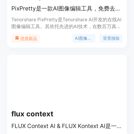
PixPretty是一款AI图像编辑工具，免费去背景、批量处理，功能强大
Tenorshare PixPretty是Tenorshare AI开发的在线AI
图像编辑工具。其依托先进的AI技术，在数百万真实
图像上进行训练，能够轻松处理复杂背景。该产品免
AI图像编辑
背景移除
优质新品
费提供丰富的图像编辑功能，适用于电商、社交媒体
和个人项目等场景，帮助用户节省时间、精力和资
金，释放创造力，提升业务潜力。
flux context
FLUX Context AI & FLUX Kontext AI是一款革命性的AI图像编辑工具。