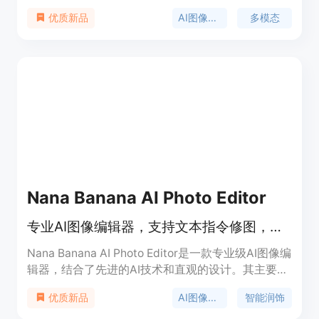
辑，保持角色一致性和风格连贯性。该产品适用于营
AI图像编辑
多模态
优质新品
销内容创作、电影制作和设计等专业工作流程。
Nana Banana AI Photo Editor
专业AI图像编辑器，支持文本指令修图，含智能润饰与创意滤镜。
Nana Banana AI Photo Editor是一款专业级AI图像编
辑器，结合了先进的AI技术和直观的设计。其主要优
点在于能轻松实现智能润饰、提供创意滤镜和自动化
AI图像编辑
智能润饰
优质新品
工作流程，可在短时间交付高质量的图像编辑结果。
该产品提供免费试用，旨在让任何人都能快速掌握专