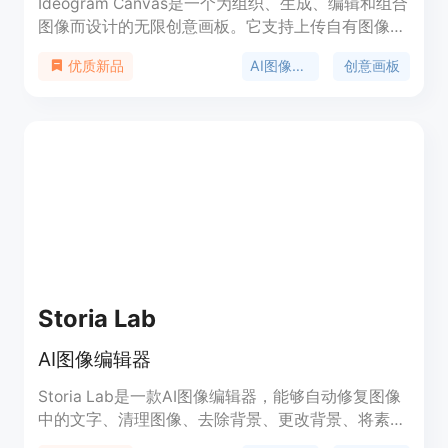
Ideogram Canvas是一个为组织、生成、编辑和组合
图像而设计的无限创意画板。它支持上传自有图像或
在画板内生成新图像，并使用行业领先的Magic
AI图像编辑
创意画板
优质新品
Fill（图像修复）和Extend（图像扩展）工具进行无
缝编辑、扩展或组合。该产品特别适合图形设计，提
供高级文本渲染和精确的提示遵循，通过灵活、迭代
的过程将您的创意变为现实。Ideogram Canvas的背
景信息显示，它是基于AI的创新界面，旨在通过AI的
魔力增强您的迭代创意过程。无论您是经验丰富的设
计师还是刚开始设计之旅，我们的灵活平台都能让您
以惊人的速度和精度将愿景变为现实，扩展创意自由
的边界。
Storia Lab
AI图像编辑器
Storia Lab是一款AI图像编辑器，能够自动修复图像
中的文字、清理图像、去除背景、更改背景、将素描
转化为图像、生成图像变体、提高图像分辨率、将光