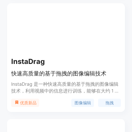
型，可实现像素级精准控制。产品背景是为满足不同
用户在图像编辑方面的需求，无论是电商卖家、内容
创作者还是个人用户都能轻松上手。价格方面，提供
免费使用，也有付费的高级版本。定位是一款简单易
用、功能强大的AI图像编辑工具，旨在简化专业工作
流程，保护用户数据安全。
InstaDrag
快速高质量的基于拖拽的图像编辑技术
InstaDrag 是一种快速高质量的基于拖拽的图像编辑
技术，利用视频中的信息进行训练，能够在大约 1 秒
内实现像素级控制。通过消除梯度导向等耗时操作，
图像编辑
拖拽
优质新品
提高了编辑速度和准确性。该技术能够广泛应用于图
像编辑领域。