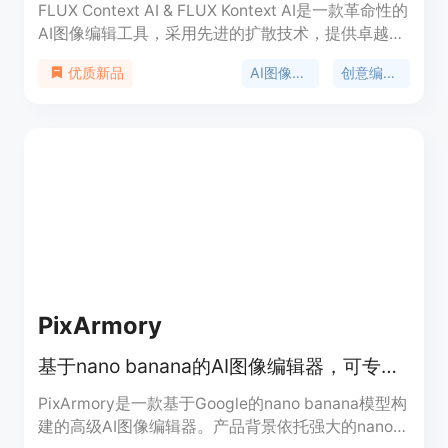
FLUX Context AI & FLUX Kontext AI是一款革命性的
AI图像编辑工具，采用先进的扩散技术，提供卓越的
精度和一致性，支持多种编辑任务。其快速生成、保
AI图像编辑
创意编辑工具
优质新品
持视觉一致性、统一框架处理多项任务等特点，让用
户可以实现无限创意可能。
PixArmory
基于nano banana的AI图像编辑器，可专业处理图像，功能丰富。
PixArmory是一款基于Google的nano banana模型构
建的高级AI图像编辑器。产品背景依托强大的nano