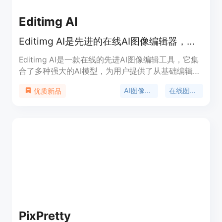
Editimg AI
Editimg AI是先进的在线AI图像编辑器，提供多样编辑工具和效果。
Editimg AI是一款在线的先进AI图像编辑工具，它集
合了多种强大的AI模型，为用户提供了从基础编辑到
复杂转换的全面功能。该产品的主要优点在于其丰富
AI图像编辑
在线图像编辑
优质新品
的功能、便捷的操作流程以及支持多种常见图像格
式。用户可以通过简单的步骤上传、编辑和下载图
像，并且能够直接分享到社交媒体。产品定位为面向
设计师、创作者等人群，帮助他们提升创意工作流程
的效率。目前页面未提及价格相关信息，推测可能有
免费使用的部分功能。
PixPretty