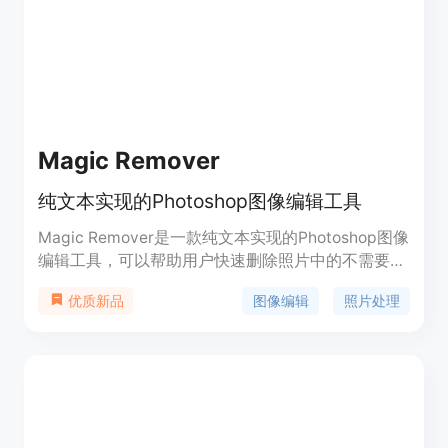
提供免费使用，并可注册获取免费额度，同时也有付
费定价方案。其定位是面向有图像编辑和生成需求的
广大用户群体，帮助他们轻松实现各种图像处理目
标。
Magic Remover
纯文本实现的Photoshop图像编辑工具
Magic Remover是一款纯文本实现的Photoshop图像
编辑工具，可以帮助用户快速删除照片中的不需要的
内容，如背景、水印、人物等。它使用智能算法重构
图像编辑
照片处理
优质新品
被删除物体的背后内容，让您的图片更加干净和专
业。Magic Remover提供免费使用，并计划推出Pro
版本，提供更多高级功能。