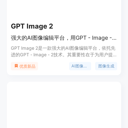
GPT Image 2
强大的AI图像编辑平台，用GPT - Image - 2技术生成、编辑和增强专业图像。
GPT Image 2是一款强大的AI图像编辑平台，依托先
进的GPT - Image - 2技术。其重要性在于为用户提
供了便捷、高效且高质量的图像创作和编辑解决方
AI图像编辑
图像生成
优质新品
案。主要优点包括能够快速将文本描述转化为高质量
图像，支持多种艺术风格，具备智能编辑和风格迁移
等功能，还提供背景处理工具。产品背景是在AI技术
不断发展的背景下，满足创作者对高效图像创作的需
求。该产品提供免费试用，定位为面向全球创意团
队、设计师、营销人员和内容创作者等专业人士以及
个人创作者的图像创作和编辑平台。