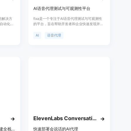
AI语音代理测试与可观测性平台
通信解决方
fixa是一个专注于AI语音代理测试与可观测性
自动化电
的平台，旨在帮助开发者和企业快速发现并修
话代理，可
复语音代理中的问题。通过自动化测试、生产
率和用户
监控和错误检测等功能，确保语音代理的稳定
AI
语音代理
Bot蓝图，
性和可靠性。该平台由Y Combinator资助，提
帮助用户
供简单透明的定价策略，适合不同规模的企业
使用。
ElevenLabs Conversational AI
Enter Pro 可让企业轻松快速构建全栈应用、网站和 AI 代理，免费开启。
快速部署会说话的AI代理