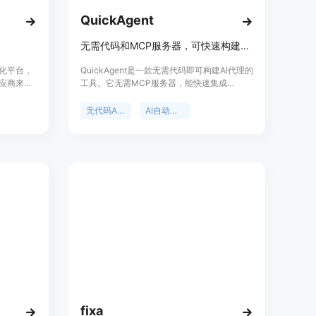
QuickAgent
无需代码和MCP服务器，可快速构建连接多平台的AI智能代理自动化工具
动化平台，
QuickAgent是一款无需代码即可构建AI代理的
供应商来构
工具。它无需MCP服务器，能快速集成
的设计，
Stripe、Slack、HubSpot等12+平台。其重要
并提供源
性在于降低了构建AI代理的门槛，让更多企业
无代码AI代理
AI自动化平台
施上托管
和开发者能轻松实现自动化。主要优点包括部
多种应用程
署迅速、对开发者友好、面向行动、多服务集
率，特别是
成、企业级安全、免维护集成等。价格方面，
域。
可免费构建代理，仅在代理执行操作时付费，
从免费到专
有不同的套餐可选。该产品定位为面向需要在
需求。
现实世界中使用AI代理的开发者和企业。
fixa