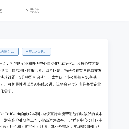
交
AI导航
无代码语音代理
AI电话代理构建器
电话代理平台，可帮助企业和呼叫中心自动化电话运营。其核心技术是
业务电话，自然地问候来电者、回答问题、捕获潜在客户信息并发
快速设置（5分钟即可启动）、成本低（小公司每月30英镑
间）、可扩展性强以及AI持续改进。该平台定位为满足各类企业
动化需求。
nCallClerk的低成本和快速设置特点能帮助他们以较低的成本
、潜在客户捕获等工作，提高运营效率。", "呼叫中心：呼叫中
erk的高可用性和可扩展性可以满足其业务需求，实现智能呼叫路