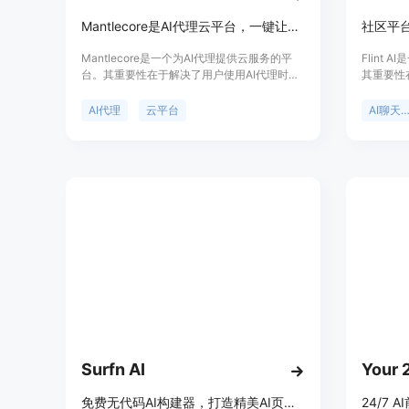
Mantlecore是AI代理云平台，一键让代理拥有电脑，无代码、零设置
Mantlecore是一个为AI代理提供云服务的平
Flint
台。其重要性在于解决了用户使用AI代理时面
其重要性
临的复杂配置问题，使用户能够轻松使用强大
的创建与
的AI代理工具。产品主要优点是无需代码、无
构建AI
AI代理
云平台
AI聊天机器
需设置，能快速让AI代理上线工作，且每个代
代理的个
理都有自己的独立计算机和工作空间，数据安
私。产品
全有保障。该平台提供多种计划，新用户有7
用户量身
天免费试用，包含2美元免费AI信用额度，不
构建、发
同计划的区别主要在于处理能力，定价简单可
面提供免
预测。其定位是为用户提供便捷、高效、安全
餐，有固
的AI代理使用环境，降低使用门槛，让更多人
产品定位
能轻松使用AI代理完成各种工作。
的需求。
Surfn AI
免费无代码AI构建器，打造精美AI页面，提升30%转化率