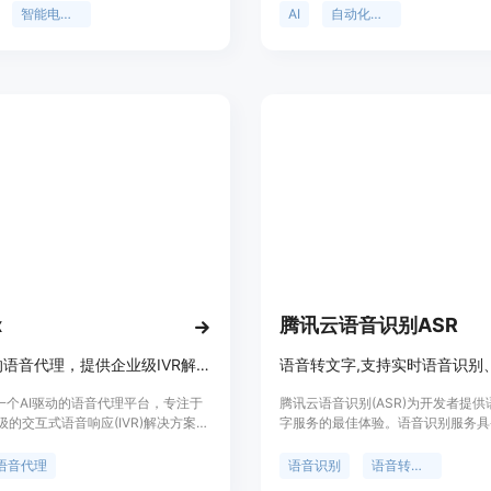
d的主要优点是快速搭建和部署，可扩展
快速部署生产就绪的 AI 代理，提高
智能电话代理
AI
自动化测试
时提供了丰富的文档和支持。无论是
呼叫中心、客服代理、营销自动化还
域，Bland都能帮助企业提高效率，
和资源。
x
腾讯云语音识别ASR
AI驱动的语音代理，提供企业级IVR解决方案。
是一个AI驱动的语音代理平台，专注于
腾讯云语音识别(ASR)为开发者提
级的交互式语音响应(IVR)解决方案。
字服务的最佳体验。语音识别服务具
个技术支柱：会话AI语音代理、会话
确率高、接入便捷、性能稳定等特点
和核心AI，来实现高效、定制化的语
语音识别服务开放实时语音识别、一
语音代理
语音识别
语音转文字
enyx的核心技术TenyxChat基于领
和录音文件识别三种服务形式,满足