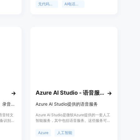
工作效率。
务电话，自然地问候来电者、回答问题、捕获
无代码语音代理
AI电话代理构建器
潜在客户信息并发送即时通知。主要优点包括
无需编码、快速设置（5分钟即可启动）、成
本低（小公司每月30英镑起）、高可用性
（99.9%正常运行时间）、可扩展性强以及AI
持续改进。该平台定位为满足各类企业尤其是
小型企业和呼叫中心的电话自动化需求。
Azure AI Studio - 语音服务
语音转文字,支持实时语音识别、录音文件识别等
Azure AI Studio提供的语音服务
供语音转文
Azure AI Studio是微软Azure提供的一套人工
备识别准
智能服务，其中包括语音服务。这些服务可能
。腾讯云
包括语音识别、语音合成、语音翻译等功能，
句话识别
帮助开发者在他们的应用程序中集成语音相关
Azure
人工智能
不同类型开
的智能功能。