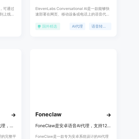
平台，可通过
ElevenLabs Conversational AI是一款能够快
到上线应
速部署在网页、移动设备或电话上的语音代理
即使没有
产品。它以低延迟、全配置性和无缝扩展性为
开发。主
特点，支持自然对话中的轮流发言和打断处
国外精选
AI代理
语音转文本
快速开发
理，适用于嘈杂环境中的不可预测对话。产品
。它支持众
结合了语音转文本、大型语言模型（LLM）和
可视化编
文本转语音技术，支持多语言和自定义声音，
面向各类
适用于客户支持、调度、外呼销售等多种场
软件产
景。
Foneclaw
快速训练、构建和部署浏览器代理，完整平台助力可靠AI代理打造
FoneClaw是安卓语音AI代理，支持120+语音操作，涵盖16个类别。
理的完整平
FoneClaw是一款专为安卓系统设计的AI代理