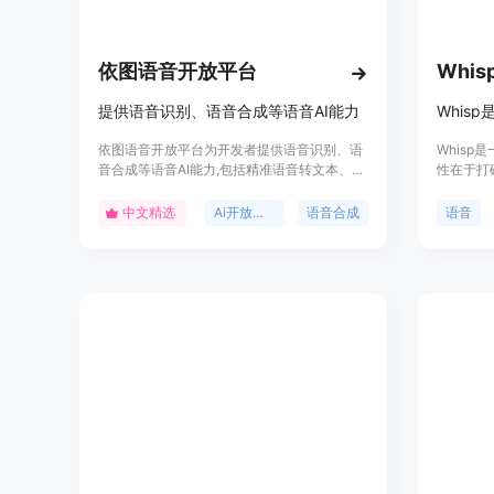
依图语音开放平台
Whis
提供语音识别、语音合成等语音AI能力
依图语音开放平台为开发者提供语音识别、语
Whisp
音合成等语音AI能力,包括精准语音转文本、文
性在于打
本转语音合成、声纹识别、语音增强降噪等服
技术人员
务,支持不同场景下的语音交互应用开发。平台
需设置、
中文精选
Ai开放平台
语音合成
语音
提供高效、灵活的语音AI能力接入方式,可轻松
法转化为
将语音技术应用于各类产品与业务场景。
署灵活。
让更多人
价模式，
用。定位
专业开发