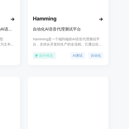
理环节，提高服务质量和客户满意度。
叫、跟踪性能并获取洞察。用户可以随时导出数据，以便进行深
状况。
Hamming
DPR合规要求，保证99.9%的正常运行时间SLA。确保用户
无后顾之忧。
下一代语音AI，打造自然沟通的AI语音代理。
自动化AI语音代理测试平台
模型
Hamming是一个端到端的AI语音代理测试平
换为文本，
台，支持从开发到生产的全流程。它通过自动
//oncallclerk.com），点击“免费试用”或“开始使用”按钮进行注册。
语言，易
化语音角色创建成千上万的并发电话呼叫，以
理，输入企业的相关信息，如服务内容、常见问题答案等。
众的顺畅
测试和发现语音代理中的bug，显著提高测试
国外精选
AI测试
自动化
.ai是一个
效率。此外，Hamming还提供提示管理、优化
供的数千个号码中挑选。
进行定制
器和游乐场，帮助用户自动生成优化的提示，
代理的语音、个性和响应，使其符合企业需求。
并在数据集上测试LLM输出。Hamming还具
间、来电者或对话上下文对来电进行分配。
备主动监控功能，能够跟踪和评分AI应用在生
功能将平台与其他业务系统连接，如会议预订、数据捕获、电子邮
产中的使用情况，并标记需要关注的案例。
号码转发到AI代理，可选择无条件转发、无应答转发或占线转
表盘监控呼叫情况，根据数据进行业务优化。