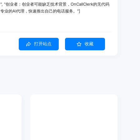
"创业者：创业者可能缺乏技术背景，OnCallClerk的无代码
专业的AI代理，快速推出自己的电话服务。"]
接待员服务，现在每天为当地企业处理500个电话，且无需技术背
打开站点
收藏
制的呼叫中心，客户很满意，还为她带来了持续的收入，且无需管
义AI代理取代了每月5000美元的应答服务，并在第一个月就实现
电话号码供用户选择，用户能立即获取号码并开始接收来电，无
大节省了时间和精力，让企业能迅速开展业务。
无代码界面自定义AI代理的语音、个性和响应。即使没有编程
AI代理，满足多样化的业务场景。
具，如用于预订会议、捕获数据、发送电子邮件等。无需API
理无缝连接，提高工作效率。
、转接和升级规则。根据时间、来电者或对话上下文进行呼叫路