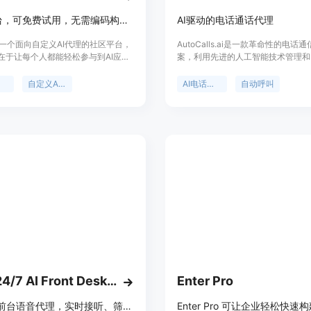
社区平台，可免费试用，无需编码构建、分享和聊天自定义AI代理
AI驱动的电话通话代理
 AI是一个面向自定义AI代理的社区平台，
AutoCalls.ai是一款革命性的电话
在于让每个人都能轻松参与到AI应用
案，利用先进的人工智能技术管理和
使用中。主要优点包括无需编码即可
话交互。它提供了AI驱动的电话通
代理，拥有丰富的专业代理库，可定制
以优化客户支持和销售呼叫，提高效
人
自定义AI代理
AI电话代理
自动呼叫
性、知识和语音，且聊天记录完全隐
体验。AutoCalls.ai还具有可定制的
背景是团队认为最好的AI工具应是为
深度学习分析和可视化流程构建器，
打造的，所以创建此平台让用户能够
实现精准和定制化的电话交互。
现和分享真正有用的AI代理。价格方
费试用，无需信用卡，之后有每月套
定的令牌配额，可随时升级或取消。
是服务于广大用户，满足不同场景下
Your 24/7 AI Front Desk Voice Agent
Enter Pro
24/7 AI前台语音代理，实时接听、筛选来电、预约会议并同步CRM