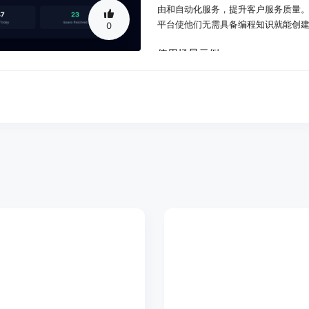
由和自动化服务，提升客户服务质量。", 
平台使他们无需具备编程知识就能创建
0
使用场景示例：
创业者Alex K在2小时内推出了AI
景。
代理商Maria S为其客户构建了定
理服务器。
小企业主David L用自己构建的自定
了投资回报。
产品特色：
即时电话号码分配：平台提供数千个
需长时间等待或复杂的申请流程，大
可视化代理构建器：用户可通过直观的
经验，也能轻松定制出符合企业需求的
预构建集成：平台支持一键集成各种工
知识，就能将不同的业务系统与AI代
智能呼叫路由：可设置智能呼叫流程