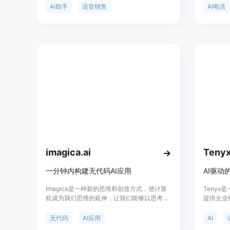
操作超过6000个应用程序。它可以完成全职
Blan
Ai助手
语音销售
AI电话
代理的所有工作，无需培训、管理或激励。它
性强，同
可以全年无休地工作。
用于销售
是其他领
节省时间
imagica.ai
Teny
一分钟内构建无代码AI应用
Imagica是一种新的思维和创造方式，使计算
Tenyx
机成为我们思维的延伸，让我们能够以思考的
提供企业
速度与计算机进行协作创作。从想法到产品，
它通过三
以思维的速度实现。无需编写任何代码，构建
语音平台
无代码
AI应用
AI
功能性应用程序。实时数据，通过URL或拖放
音服务。T