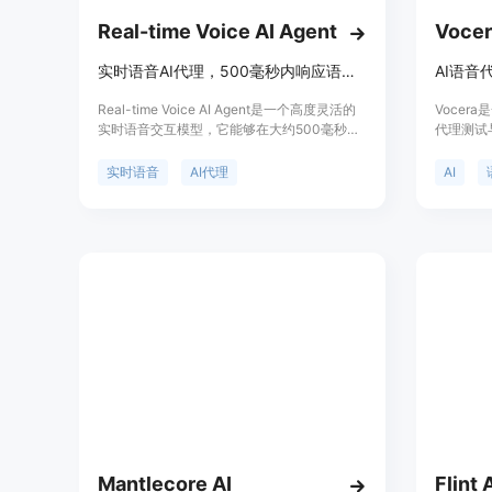
Real-time Voice AI Agent
Vocer
实时语音AI代理，500毫秒内响应语音查询。
AI语音
Real-time Voice AI Agent是一个高度灵活的
Vocera
实时语音交互模型，它能够在大约500毫秒内
代理测试
通过语音回答任何查询。该模型支持用户选择
种场景和
任何大型语言模型、文本到语音(TTS)模型和
理的性能
实时语音
AI代理
AI
语音到文本(STT)模型。它非常适合用于客户
动测试，
服务机器人、接待员等涉及语音的应用场景。
同时提供
各种对话
Vocer
的企业和
行业中，
Mantlecore AI
Flint 