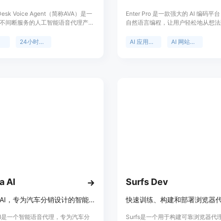
t Desk Voice Agent（简称AVA）是一
Enter Pro 是一款强大的 AI 编码
时不间断服务的人工智能语音代理产
自然语言编程，让用户轻松地从想法
重要性在于能够让企业不会错过任何
用。其重要性在于降低了开发门槛，
客户的来电，提高电话沟通效率。其
编码经验的用户也能进行应用和网站
理
24小时服务
AI 应用构建器
AI 网站构建器
包括能立即接听来电、精准筛选来电
要优点包括免费启动、无需编码、可
预约会议以及将所有信息自动记录到
全栈应用和网站，还能创建 AI 代理
统，避免潜在客户的流失。从产品背景
多领先的大语言模型，拥有云存储、
着市场竞争加剧，企业需要更高效的
辑、团队协作等功能。该平台定位为
方式，AVA应运而生。关于价格，页
企业和开发者，助力他们高效地开发
具体定价，但可能提供免费试用机
品。价格方面，100% 免费启动。
品主要定位于需要高效电话沟通和客
企业，帮助他们提升客户服务质量和
。
a AI
Surfs Dev
Sandra AI，专为汽车分销设计的智能语音代理。
a AI是一个智能语音代理，专为汽车分
Surfs是一个用于构建可靠浏览器代