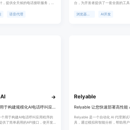
计，提供全天候的电话接听服务，帮
台，为开发者提供了一套全面的工具
不错过任何来电，提高客户满意度和
其重要性在于解决了当前浏览器代理
Sandra AI具有深厚的行业知识，
中遇到的诸多难题，如代理在真实网
能
语音代理
浏览器代理
AI开发
正的专家一样与客户交流，并且能够
败、训练缓慢且脆弱、调试困难等。
到经销商的软件中，实现快速、平滑
主要优点包括快速搭建、易于使用、
品背景信息显示，Sandra AI致力
工具和实时监控等。产品背景方面，
工智能技术优化客户服务，让经销商
术在网页自动化操作中的需求增加，Su
于核心业务，同时提升团队的工作效
而生，旨在为开发者提供高效、可靠
案。价格信息未在页面提及。其定位
发者构建理解网页的AI代理的首选平
 AI
Relyable
Bland是用于构建规模化AI电话呼叫应用程序的基础架构。
是一个用于构建AI电话呼叫应用程序的
Relyable 是一个自动化 AI 代理
提供了简单易用的API接口，使开发
具，通过模拟和智能分析，帮助用户
松地创建自己的智能电话代理。
化和监控 AI 语音代理的表现。它能