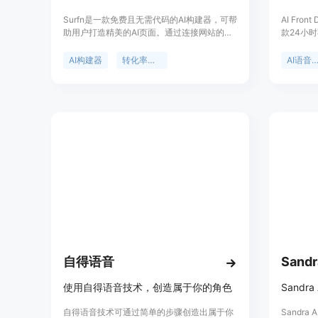
Surfn是一款免费且无需代码的AI构建器，可帮
AI Fron
助用户打造精美的AI页面。通过连接网站的常
款24小
见问题、定价、服务、PDF和视频等内容，AI
品。它的
能够即时从这些资料中获取答案，以符合品牌
一个潜在
AI构建器
转化率提升
AI语音代
风格的个性化回复，迅速消除访客疑虑。其重
主要优点
要性在于解决了流量转化难题，能将转化率提
者、帮助
升最高达30%。产品定位面向创业者、品牌和
CRM系
高性能团队，帮助他们将流量转化为潜在客
来看，随
户、预订和销售。价格方面，可免费创建AI页
客户服务
面，无需信用卡。
面未提及
会。该产
户管理的
销售业绩
自得语音
Sandr
使用自得语音技术，创造属于你的角色
自得语音技术可通过简单的步骤创造出属于你
Sandr