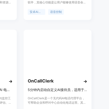
和资源。
软件，其核心功能是让用户能够使用语音命令
开发过程
来控制手机，而不只是简单地回答问题。该产
站上易失
品具有重要意义，它极大地提高了用户操作手
安卓AI代理
语音控制
该平台的
机的效率，节省了时间。其主要优点包括完全
提供全栈
免费使用，无需信用卡信息，支持120多种语
随着AI技
音操作，涵盖设备健康、消息、设置、截图、
rfs应运
导航等16个类别，系统级执行确保了操作的流
的解决方
畅性和稳定性。产品背景是为了满足用户对更
是成为开
便捷、高效的手机操作方式的需求而开发。价
台。
格方面，完全免费。定位是成为用户日常手机
操作的得力助手，帮助用户轻松处理各种繁琐
的手机任务。
OnCallClerk
Relyable 让您快速部署高性能 AI 电话代理。
5分钟内启动自定义AI接待员，适用于企业和呼叫中心
测试与监控工
OnCallClerk是一个无代码AI电话代理平台，
评估、优
可帮助企业和呼叫中心自动化电话运营。其核
够帮助用户
心技术是使用对话式AI，能在24/7自动接听业