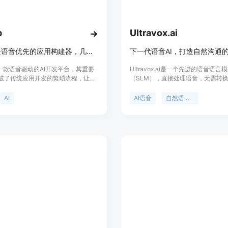
由，确保来电能准确分配到合适的处
实时分析：通过美观的仪表盘监控呼
入的业务分析和决策，了解业务运营
p
Ultravox.ai
企业级安全：采用高级加密技术，符合G
的数据和通话始终安全可靠，让企业
Whisp是语音优先的应用构建器，几秒内将语音想法转化为应用
使用教程：
是一款语音驱动的AI开发平台，其重要
Ultravox.ai是一个先进的语音语言
破了传统应用开发的繁琐流程，让非
（SLM），直接处理语音，无需转
1. 访问OnCallClerk网站（https:
也能轻松创建应用。主要优点包括无
实现更自然、流畅的对话。它支持多
2. 注册成功后，在平台上配置AI代
无需代码、无摩擦，能快速将语音想
于适应新语言或口音，确保与不同受
AI
AI语音
自然语言处理
功能完整的应用，且代码可下载、部
沟通。产品背景信息显示，Ultravox
3. 选择所需的电话号码，可从平台提
产品背景是为了降低应用开发门槛，
开源模型，用户可以根据自己的需求
4. 使用可视化代理构建器自定义AI
能实现创意。价格采用基于令牌的定
和部署，价格为每分钟5美分。
5. 设置智能呼叫路由规则，根据时
有月付和年付计划，年付可节省费
6. 连接所需的工具，通过一键集成
是面向不同需求的用户，从初学者到
者。
件发送等。
7. 完成设置后，开始将现有业务电话
发。
8. 开始接收来电，通过实时分析仪