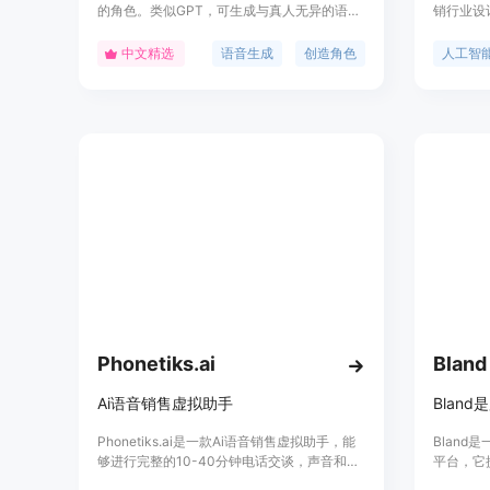
的角色。类似GPT，可生成与真人无异的语音
销行业设
片段，在情感、音色和语速等方面与真人一
助经销商
致。自得语音支持快速定制角色，只需要上传
业务机会。
中文精选
语音生成
创造角色
人工智
一段语音即可立即生成属于你的语音角色。无
能够像真
需下载软件，可在浏览器上完成语音生成。同
无缝集成
时提供API接口，方便开发者集成到自己的产
的部署。产
品中。商用用户可享受7x24小时的技术支
于通过人
持。
能够专注
率。
Phonetiks.ai
Bland
Ai语音销售虚拟助手
Phonetiks.ai是一款Ai语音销售虚拟助手，能
Bland
够进行完整的10-40分钟电话交谈，声音和真
平台，它
人一样，具有无限记忆、完美回忆，并能自主
者能够轻