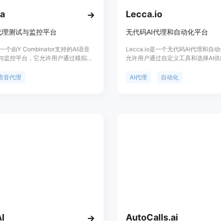
a
Lecca.io
代理测试与监控平台
无代码AI代理和自动化平台
是一个由Y Combinator支持的AI语音
Lecca.io是一个无代码AI代理和自
与监控平台，它允许用户通过模拟各
允许用户通过自定义工具和选择AI
使用真实音频来测试和评估AI语音代
建自动化工作流程。它提供了模块化
。该平台的主要优点在于能够快速启
支持人类监督以确保质量和合规性，
语音代理
AI代理
自动化
减少将AI代理投入生产环境的时间，
代码，使得用户可以在自己的基础设
实时监控和性能分析，确保AI代理在
并定制Lecca.io。该平台通过集成
场景中都能提供无缝的用户体验。
序和AI技术，帮助用户提高工作效
a适用于需要快速创建和测试AI语音代理
在销售、支持、社交媒体和开发等领
开发者，特别是在合规性要求较高的
Lecca.io提供了不同的定价方案，
如医疗、法律等。
业和团队版，以满足不同规模用户的
AI
AutoCalls.ai