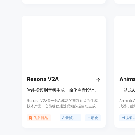
了TTA模型对齐的挑战，通过迭代生成和优化
同步音频
偏好数据来增强TTA对齐。TangoFlux在客观
是面向电
和主观基准测试中均实现了最先进的性能，并
们进行故
且所有代码和模型均开源，以支持TTA生成的
及价格信
进一步研究。
Resona V2A
Anima
智能视频到音频生成，简化声音设计。
Resona V2A是一款AI驱动的视频到音频生成
Anima
技术产品，它能够仅通过视频数据自动生成与
成器，能
场景、动画或电影完美匹配的声音设计、效
提供连贯
果、拟音和环境音。该技术通过自动化音频创
过简单的
优质新品
AI音频生成
自动化
AI视频生
作过程，节省了大约90%的时间和努力，使得
的视频，
音频制作更加高效和智能。Resona V2A技术
短片、温
正在被电影制作、动画、教育和多媒体项目等
频还是有趣