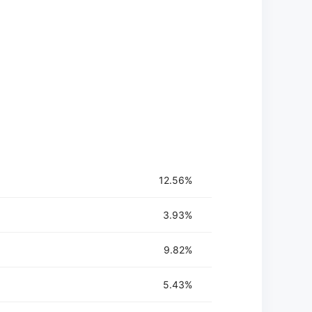
令执行推理，生成动画。
生成的动画视频。
12.56%
3.93%
9.82%
5.43%