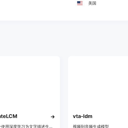
美国
ateLCM
vta-ldm
这是一个使用深度学习为文字描述生成动画视频的模型
视频到音频生成模型