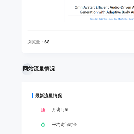
浏览量：
68
网站流量情况
最新流量情况
月访问量
平均访问时长