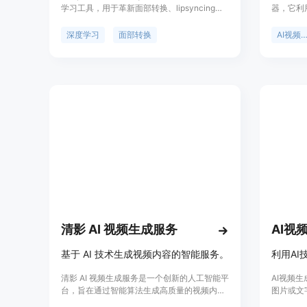
学习工具，用于革新面部转换、lipsyncing、
器，它利
视频生成、声音克隆和lipsync翻译。利用先进
为高质量
的算法，DeepFuze使用户能够以无与伦比的
图片开始
深度学习
面部转换
AI视频生
真实性结合音频和视频，确保完美的面部动作
速生成能
同步。这一创新解决方案非常适合内容创作
好，适合
者、动画师、开发者以及任何希望以先进的AI
AI的Dr
驱动功能提升其视频编辑项目的人士。
先，为用
清影 AI 视频生成服务
AI视
基于 AI 技术生成视频内容的智能服务。
利用AI
清影 AI 视频生成服务是一个创新的人工智能平
AI视频
台，旨在通过智能算法生成高质量的视频内
图片或文
容。该服务适合各种行业用户，能够快速便捷
过深度学