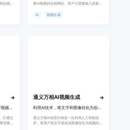
初始图像
量AI视频的在线网站。用户只需要输入想要生
 AI 算
成视频的文本描述,它就可以使用OpenAI的
大地提高
Sora AI模型,转换成逼真的视频。网站还提供
AI
视频生成
设计人员
了丰富的视频样例,详细的使用指南和定价方案
生成解决
等。
前该工具
费试用其功
通义万相AI视频生成
快速因果视频生成器，实现即时视频生成。
利用AI技术，将文字和图像转化为创意视频。
型，它通过
通义万相AI创意作画是一款利用人工智能技
果变换
术，将用户的文字描述或图像转化为视频内容
技术的重
的产品。它通过先进的AI算法，能够理解用户