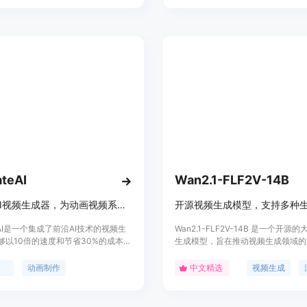
以及更强的创作控制能力。产品定位
述,VideoCrafter2就可以自动生
影制作人、创作者和开发者，助力他
视频作品,可用于视频创作、动画制
事讲述、内容创作和创新。页面未提
息。
teAI
Wan2.1-FLF2V-14B
一站式AI视频生成器，为动画视频系列提供服务。
teAI是一个集成了前沿AI技术的视频生
Wan2.1-FLF2V-14B 是一个开源
够以10倍的速度和节省30%的成本，
生成模型，旨在推动视频生成领域的
角色的惊人视频系列。它允许用户通
模型在多项基准测试中表现优异，支
文本提示，快速将想法转化为高质量
级 GPU，能够高效生成 480P 和 72
成
动画制作
中文精选
视频生成
无论是动画故事、动态预告片、励志
频。它在文本到视频、图像到视频等
馨的儿童睡前故事、放松的lofi音乐视
中表现出色，具有强大的视觉文本生
的喜剧小品，AnimateAI都能轻松
适用于各种实际应用场景。