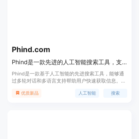
Phind.com
Phind是一款先进的人工智能搜索工具，支持多语言和多搜索功能。
Phind是一款基于人工智能的先进搜索工具，能够通
过多轮对话和多语言支持帮助用户快速获取信息。它
支持多种搜索方式，包括文本、语音和图像搜索，能
人工智能
搜索
优质新品
够提供更精准的搜索结果。Phind的主要优点是其强
大的自然语言处理能力和多语言支持，能够满足不同
用户的需求。该产品定位为高端智能搜索工具，适合
需要高效获取信息的用户。