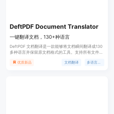
DeftPDF Document Translator
一键翻译文档，130+种语言
DeftPDF 文档翻译是一款能够将文档瞬间翻译成130
多种语言并保留原文档格式的工具。支持所有文件类
型，包括PDF、DOCX、PPTX、XLSX、TXT、
文档翻译
多语言翻译
优质新品
HTML等。用户可以在iOS、Android甚至Web上使用
该工具进行文档翻译。上传文档后，选择当前文档语
言和目标翻译语言，处理完成后会提供下载链接，用
户可以保存翻译后的文档到本地。