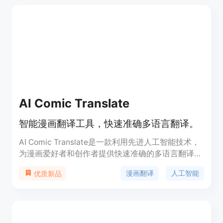
AI Comic Translate
智能漫画翻译工具，快速准确多语言翻译。
AI Comic Translate是一款利用先进人工智能技术，
为漫画爱好者和创作者提供快速准确的多语言翻译服
务的智能工具。它具有成本效益高、易于使用、支持
漫画翻译
人工智能
优质新品
多种语言翻译等主要特点。该产品通过自动化翻译流
程，大幅节省了翻译时间和成本，同时提供了用户友
好的界面设计，使得无论是专业翻译者还是漫画爱好
者都能轻松使用。