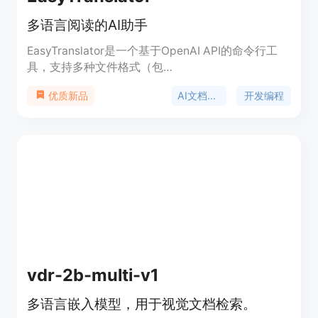
多语言阅读的AI助手
EasyTranslator是一个基于OpenAI API的命令行工
具，支持多种文件格式（包
括.txt、.pdf、.docx、.md、.mobi和.epub）的翻
AI文档工具
开发编程
优质新品
译。它可以轻松地翻译文本文件，消除语言障碍。
vdr-2b-multi-v1
多语言嵌入模型，用于视觉文档检索。