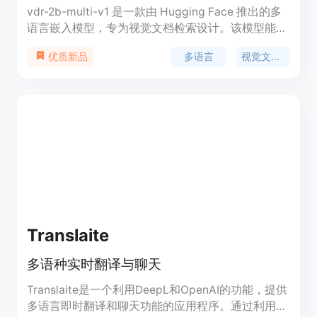
vdr-2b-multi-v1 是一款由 Hugging Face 推出的多
语言嵌入模型，专为视觉文档检索设计。该模型能够
将文档页面截图编码为密集的单向量表示，无需
多语言
视觉文档检索
优质新品
OCR 或数据提取流程即可搜索和查询多语言视觉丰
富的文档。基于 MrLight/dse-qwen2-2b-mrl-v1 开
发，使用自建的多语言查询 - 图像对数据集进行训
练，是 mcdse-2b-v1 的升级版，性能更强大。模型
支持意大利语、西班牙语、英语、法语和德语，拥有
50 万高质量样本的开源多语言合成训练数据集，具
有低 VRAM 和快速推理的特点，在跨语言检索方面
表现出色。
Translaite
多语种实时翻译与聊天
Translaite是一个利用DeepL和OpenAI的功能，提供
多语言即时翻译和聊天功能的应用程序。通过利用