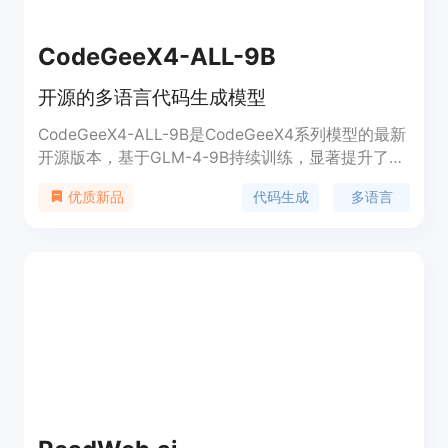
CodeGeeX4-ALL-9B
开源的多语言代码生成模型
CodeGeeX4-ALL-9B是CodeGeeX4系列模型的最新
开源版本，基于GLM-4-9B持续训练，显著提升了代
码生成能力。它支持代码补全、生成、代码解释、网
代码生成
多语言
优质新品
页搜索、函数调用、代码问答等功能，覆盖软件开发
的多个场景。在公共基准测试如BigCodeBench和
NaturalCodeBench上表现优异，是参数少于10亿的
最强代码生成模型，实现了推理速度与模型性能的最
佳平衡。