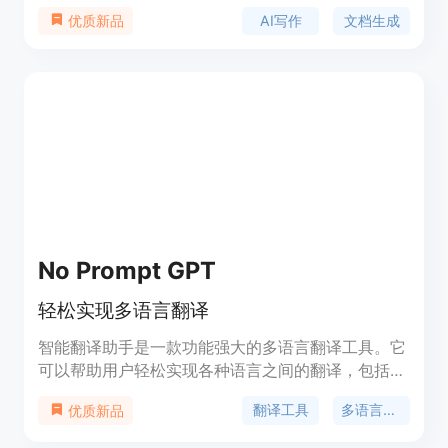
档，提高写作效率，节省时间。产品背景为北京奇妙
AI写作
文档生成
优质新品
时光科技有限公司，致力于利用AI技术简化文档创作
过程。
No Prompt GPT
轻松实现多语言翻译
智能翻译助手是一款功能强大的多语言翻译工具。它
可以帮助用户轻松实现各种语言之间的翻译，包括文
字、语音和图片翻译。该助手支持多种语言，具有高
翻译工具
多语言翻译
优质新品
精度和快速的翻译效果。用户可以通过输入文字、拍
照或录音来进行翻译，还可以保存翻译记录和设置常