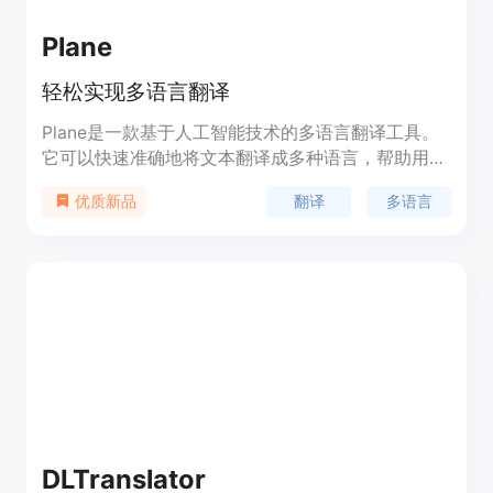
Plane
轻松实现多语言翻译
Plane是一款基于人工智能技术的多语言翻译工具。
它可以快速准确地将文本翻译成多种语言，帮助用户
在跨语言交流中解决语言障碍。该助手具有高度的准
翻译
多语言
优质新品
确性和实时性，同时支持多种语言的互译功能。用户
可以通过输入文本或上传文件进行翻译，还可以保存
翻译记录和设置常用语言，提高翻译效率。
DLTranslator