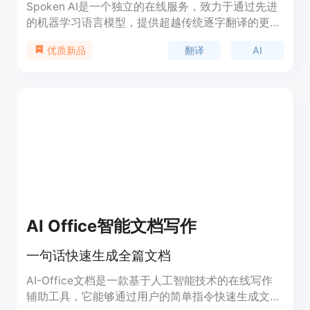
Spoken AI是一个独立的在线服务，致力于通过先进
的机器学习语言模型，提供超越传统逐字翻译的更准
确、更流畅的机器翻译服务。作为全球首家大规模方
翻译
AI
优质新品
言翻译器，我们的平台能够准确翻译超过300种语言
和方言，这使我们与其他翻译服务区别开来。
AI Office智能文档写作
一句话快速生成全篇文档
AI-Office文档是一款基于人工智能技术的在线写作
辅助工具，它能够通过用户的简单指令快速生成文