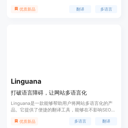
过AI翻译技术，提供自然、符合目标语言习惯的翻译
翻译
多语言
优质新品
结果，提升用户体验。产品背景信息显示，I18n
Code支持多种文件格式，并且操作简便，只需三步
即可完成翻译。此外，它还提供了详细的使用指南和
技巧分享，帮助用户更高效地使用该工具。
Linguana
打破语言障碍，让网站多语言化
Linguana是一款能够帮助用户将网站多语言化的产
品。它提供了便捷的翻译工具，能够在不影响SEO性
能的前提下，将Framer和Webflow网站翻译成任意
多语言
翻译
优质新品
语言。Linguana还支持灵活的子目录结构和自定义