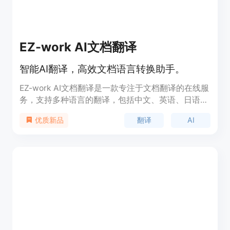
EZ-work AI文档翻译
智能AI翻译，高效文档语言转换助手。
EZ-work AI文档翻译是一款专注于文档翻译的在线服
务，支持多种语言的翻译，包括中文、英语、日语、
俄语、阿拉伯语和西班牙语等。它使用先进的AI技
翻译
AI
优质新品
术，如gpt-4o-mini和deepseek-chat模型，为用户
提供快速、准确的翻译服务。该产品适用于需要文档
翻译的个人和企业，尤其在国际交流和学术研究领域
尤为重要。