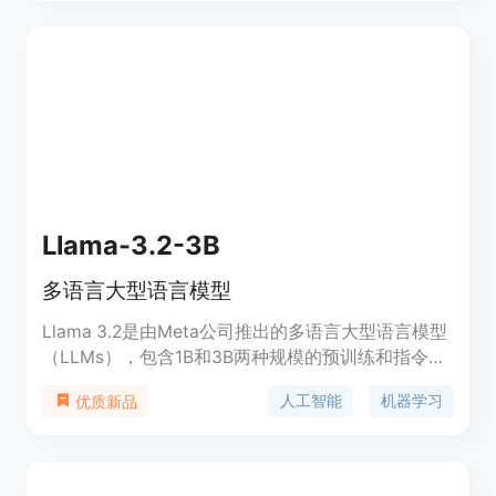
用Hugo静态网站生成器的用户，帮助他们快速实现
多语言内容的生成和管理。产品目前免费开源，旨在
提高内容创作者的效率，降低多语言内容发布的门
槛。
Llama-3.2-3B
多语言大型语言模型
Llama 3.2是由Meta公司推出的多语言大型语言模型
（LLMs），包含1B和3B两种规模的预训练和指令调
优生成模型。这些模型在多种语言对话用例中进行了
人工智能
机器学习
优质新品
优化，包括代理检索和总结任务。Llama 3.2在许多
行业基准测试中的表现优于许多现有的开源和封闭聊
天模型。