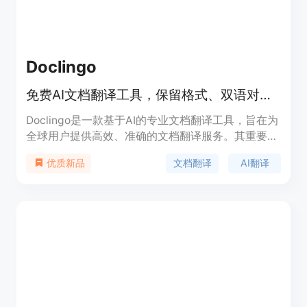
Doclingo
免费AI文档翻译工具，保留格式、双语对照，支持多格式多语言。
Doclingo是一款基于AI的专业文档翻译工具，旨在为
全球用户提供高效、准确的文档翻译服务。其重要性
在于解决了传统翻译工具在处理专业术语、复杂句式
文档翻译
AI翻译
优质新品
以及文档格式保留方面的难题。产品主要优点包括支
持90种语言、格式完美还原、集成主流AI引擎、支持
多格式文档和批量翻译等。该产品有免费版和PRO
版，免费版永久免费，支持基础文档的高质量翻译；
PRO版针对科研专业文档，支持复杂格式处理和AI增
强功能。产品定位为满足不同用户群体的文档翻译需
求，无论是科研工作者、企业员工还是普通学习者都
能从中受益。