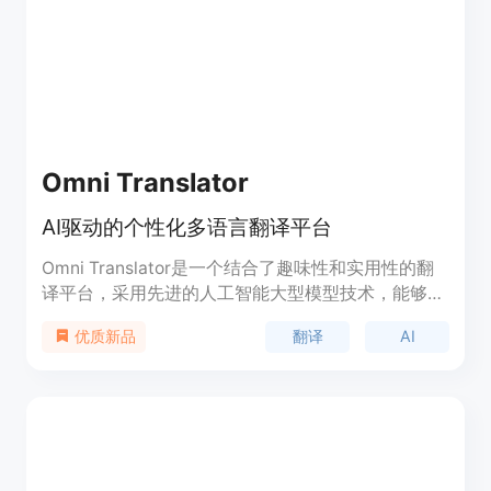
Omni Translator
AI驱动的个性化多语言翻译平台
Omni Translator是一个结合了趣味性和实用性的翻
译平台，采用先进的人工智能大型模型技术，能够准
确识别源语言并翻译成目标语言，同时赋予特定的风
翻译
AI
优质新品
格。无论是正式的商务文本、幽默的社交媒体内容还
是诗意的文学作品，Omni Translator都能轻松应
对，确保翻译既准确又符合预期风格。