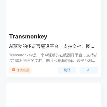
Transmonkey
AI驱动的多语言翻译平台，支持文档、图片和视频翻译。
Transmonkey是一个AI驱动的在线翻译平台，支持超
过130种语言的文档、图片和视频翻译。该平台利用
大型语言模型提供高精度的翻译服务，同时保持文件
翻译
AI
优质新品
原有格式和布局。Transmonkey以其高效的翻译速
度、广泛的文件格式支持和用户友好的操作界面受到
用户青睐。产品背景信息显示，Transmonkey致力
于打破语言障碍，提升用户的数字体验。价格方面，
Transmonkey提供免费试用，并有付费订阅服务。