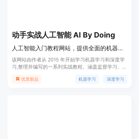
动手实战人工智能 AI By Doing
人工智能入门教程网站，提供全面的机器学习与深度学习知识。
该网站由作者从 2015 年开始学习机器学习和深度学
习,整理并编写的一系列实战教程。涵盖监督学习、
无监督学习、深度学习等多个领域,既有理论推导,又
机器学习
深度学习
优质新品
有代码实现,旨在帮助初学者全面掌握人工智能的基
础知识和实践技能。网站拥有独立域名,内容持续更
新,欢迎大家关注和学习。