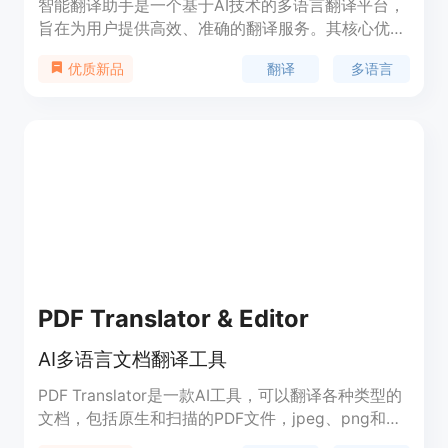
智能翻译助手是一个基于AI技术的多语言翻译平台，
旨在为用户提供高效、准确的翻译服务。其核心优势
在于强大的多语言支持能力，能够满足不同用户在多
翻译
多语言
优质新品
种场景下的翻译需求。无论是学术研究、商务交流还
是日常学习，该平台都能提供精准的翻译结果。此
外，其纯网页版的设计无需用户下载安装，随时随地
可使用，极大地提高了使用便利性。平台注重用户隐
私保护，不保存用户数据，确保信息安全。从技术角
度来看，其背后依托先进的AI算法，能够实现对文
本、图片、语音等多种格式内容的智能识别与翻译，
体现了人工智能在语言翻译领域的强大应用价值。
PDF Translator & Editor
AI多语言文档翻译工具
PDF Translator是一款AI工具，可以翻译各种类型的
文档，包括原生和扫描的PDF文件，jpeg、png和
heif格式的图片，以及Microsoft Word、Excel和