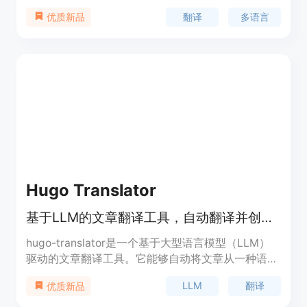
OpenAI的强大功能，生成智能的情境感知响应，同
翻译
多语言
优质新品
时使用DeepL将信息实时翻译成多种语言，实现无缝
通信。用户界面友好简洁，让用户轻松管理对话和提
示。定位于打破语言障碍，让用户轻松利用人工智能
的力量进行跨语言沟通。
Hugo Translator
基于LLM的文章翻译工具，自动翻译并创建多语言Markdown文件。
hugo-translator是一个基于大型语言模型（LLM）
驱动的文章翻译工具。它能够自动将文章从一种语言
翻译为另一种语言，并生成新的Markdown文件。该
LLM
翻译
优质新品
工具支持OpenAI和DeepSeek的模型，用户可以通过
简单的配置和命令快速完成翻译任务。它主要面向使