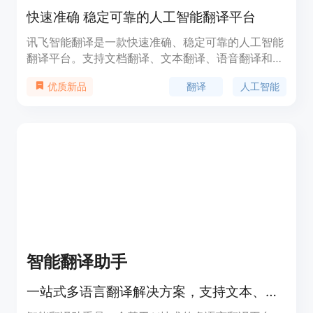
快速准确 稳定可靠的人工智能翻译平台
讯飞智能翻译是一款快速准确、稳定可靠的人工智能
翻译平台。支持文档翻译、文本翻译、语音翻译和图
片翻译等多种功能。通过23种文档格式的支持，保留
翻译
人工智能
优质新品
原版格式样式和排版，支持文档内图片翻译。覆盖
140种语种互译，支持源语言语种自动检测，实现快
速翻译。结合讯飞先进的语音识别和翻译技术，满足
跨语言的沟通交流。输入图片，即可快速识别图片中
的文本内容，进行翻译。提供SaaS、私有化部署和
API接口等多种解决方案，满足不同企业的需求。
智能翻译助手
一站式多语言翻译解决方案，支持文本、图片、PDF、语音和视频翻译