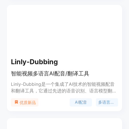
用语言对。智能翻译助手提供简单易用的界面和便捷
的操作方式，使用户在任何场景下都能轻松进行多语
言翻译。
Linly-Dubbing
智能视频多语言AI配音/翻译工具
Linly-Dubbing是一个集成了AI技术的智能视频配音
和翻译工具，它通过先进的语音识别、语言模型翻
译、声音克隆和数字人口型技术，为用户提供高质量
AI配音
多语言翻译
优质新品
的多语言视频配音和翻译服务。产品背景基于国际教
育和全球娱乐内容本地化的需求，致力于帮助团队将
优质内容传播到全球各地。