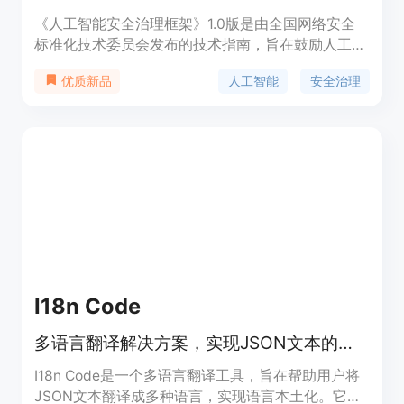
《人工智能安全治理框架》1.0版是由全国网络安全
标准化技术委员会发布的技术指南，旨在鼓励人工智
能创新发展的同时，有效防范和化解人工智能安全风
人工智能
安全治理
优质新品
险。该框架提出了包容审慎、确保安全，风险导向、
敏捷治理，技管结合、协同应对，开放合作、共治共
享等原则。它结合人工智能技术特性，分析风险来源
和表现形式，针对模型算法安全、数据安全和系统安
全等内生安全风险，以及网络域、现实域、认知域、
伦理域等应用安全风险，提出了相应的技术应对和综
合防治措施。
I18n Code
多语言翻译解决方案，实现JSON文本的本土化翻译。
I18n Code是一个多语言翻译工具，旨在帮助用户将
JSON文本翻译成多种语言，实现语言本土化。它通