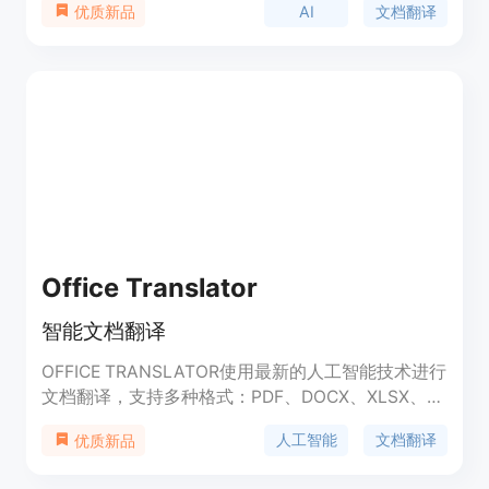
AI
文档翻译
优质新品
PowerPoint文件。附加功能包括PDF编辑、PDF转照
片、照片转PDF、扫描转PDF和PDF拆分。拥有136
种不同语言的翻译服务，可以在不损害原始文件格式
或布局的情况下提供高质量的翻译。该工具使用由
Google和Microsoft提供支持的神经机器翻译
（NMT）模型，提供高效可靠的翻译服务。通过利
用这些AI能力，PDF Translator确保翻译文本准确有
效，适用于各种语言。简单易用的界面使得快速轻松
的翻译成为可能，对于专业人士、研究人员和学生来
说是一种有用的工具，使他们能够轻松地以自己偏好
的语言获取信息。总的来说，PDF Translator是一款
Office Translator
强大的AI工具，利用NMT模型在各种文档类型和语言
之间实现无缝翻译，是企业和个人快速有效翻译文件
智能文档翻译
的理想选择。
OFFICE TRANSLATOR使用最新的人工智能技术进行
文档翻译，支持多种格式：PDF、DOCX、XLSX、
PPT、EPUB等，满足法律、游戏、金融等不同场景
人工智能
文档翻译
优质新品
下的翻译需求。