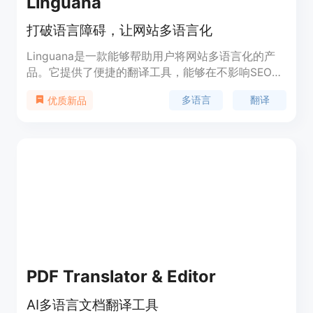
Linguana
打破语言障碍，让网站多语言化
Linguana是一款能够帮助用户将网站多语言化的产
品。它提供了便捷的翻译工具，能够在不影响SEO性
能的前提下，将Framer和Webflow网站翻译成任意
多语言
翻译
优质新品
语言。Linguana还支持灵活的子目录结构和自定义
域名，使用户能够根据自己的需求选择适合的语言管
理方式。通过Linguana，用户可以轻松将网站推向
全球市场，吸引更多的国际用户。
PDF Translator & Editor
AI多语言文档翻译工具