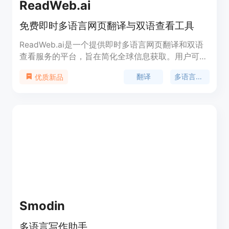
ReadWeb.ai
免费即时多语言网页翻译与双语查看工具
ReadWeb.ai是一个提供即时多语言网页翻译和双语
查看服务的平台，旨在简化全球信息获取。用户可以
一键将任何网页转换成多语言资源，提供独特的双语
翻译
多语言支持
优质新品
阅读体验，并简化内容分享，促进跨语言的全球连接
和沟通。
Smodin
多语言写作助手