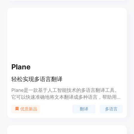
Plane
轻松实现多语言翻译
Plane是一款基于人工智能技术的多语言翻译工具。
它可以快速准确地将文本翻译成多种语言，帮助用户
在跨语言交流中解决语言障碍。该助手具有高度的准
翻译
多语言
优质新品
确性和实时性，同时支持多种语言的互译功能。用户
可以通过输入文本或上传文件进行翻译，还可以保存
翻译记录和设置常用语言，提高翻译效率。