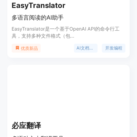
EasyTranslator
多语言阅读的AI助手
EasyTranslator是一个基于OpenAI API的命令行工
具，支持多种文件格式（包
括.txt、.pdf、.docx、.md、.mobi和.epub）的翻
AI文档工具
开发编程
优质新品
译。它可以轻松地翻译文本文件，消除语言障碍。
必应翻译