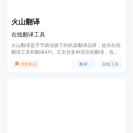
火山翻译
在线翻译工具
火山翻译是字节跳动旗下的机器翻译品牌，提供在线
翻译工具和翻译API。它支持多种语言的翻译，包括
通用领域和办公协作等。火山翻译具有智能改写、实
翻译
在线工具
优质新品
用工具多合一、图片翻译、语音同传等功能。用户可
以通过网站、小程序和浏览器插件等形态使用火山翻
译。