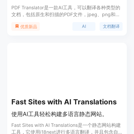
PDF Translator是一款AI工具，可以翻译各种类型的
文档，包括原生和扫描的PDF文件，jpeg、png和
heif格式的图片，以及Microsoft Word、Excel和
AI
文档翻译
优质新品
PowerPoint文件。附加功能包括PDF编辑、PDF转照
片、照片转PDF、扫描转PDF和PDF拆分。拥有136
种不同语言的翻译服务，可以在不损害原始文件格式
或布局的情况下提供高质量的翻译。该工具使用由
Google和Microsoft提供支持的神经机器翻译
（NMT）模型，提供高效可靠的翻译服务。通过利
用这些AI能力，PDF Translator确保翻译文本准确有
效，适用于各种语言。简单易用的界面使得快速轻松
的翻译成为可能，对于专业人士、研究人员和学生来
说是一种有用的工具，使他们能够轻松地以自己偏好
的语言获取信息。总的来说，PDF Translator是一款
Fast Sites with AI Translations
强大的AI工具，利用NMT模型在各种文档类型和语言
之间实现无缝翻译，是企业和个人快速有效翻译文件
使用AI工具轻松构建多语言静态网站。
的理想选择。
Fast Sites with AI Translations是一个静态网站构建
工具，它使用i18next进行多语言翻译，并且包含自