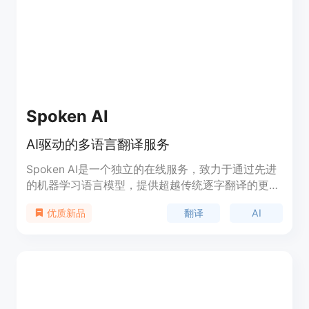
Spoken AI
AI驱动的多语言翻译服务
Spoken AI是一个独立的在线服务，致力于通过先进
的机器学习语言模型，提供超越传统逐字翻译的更准
确、更流畅的机器翻译服务。作为全球首家大规模方
翻译
AI
优质新品
言翻译器，我们的平台能够准确翻译超过300种语言
和方言，这使我们与其他翻译服务区别开来。