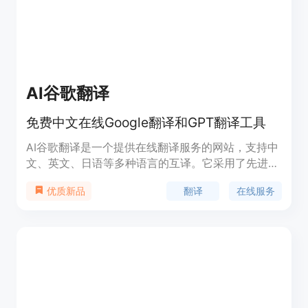
AI谷歌翻译
免费中文在线Google翻译和GPT翻译工具
AI谷歌翻译是一个提供在线翻译服务的网站，支持中
文、英文、日语等多种语言的互译。它采用了先进的
翻译模型，如Gemini 1.5和GPT 4.0，能够根据用户
翻译
在线服务
优质新品
选择的领域进行专业翻译，确保翻译的准确性和专业
性。该产品背景信息显示，它提供免费的翻译服务，
对于200字以内的翻译不收费，适合需要快速、准确
翻译的用户。