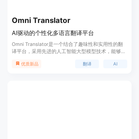
Omni Translator
AI驱动的个性化多语言翻译平台
Omni Translator是一个结合了趣味性和实用性的翻
译平台，采用先进的人工智能大型模型技术，能够准
确识别源语言并翻译成目标语言，同时赋予特定的风
翻译
AI
优质新品
格。无论是正式的商务文本、幽默的社交媒体内容还
是诗意的文学作品，Omni Translator都能轻松应
对，确保翻译既准确又符合预期风格。