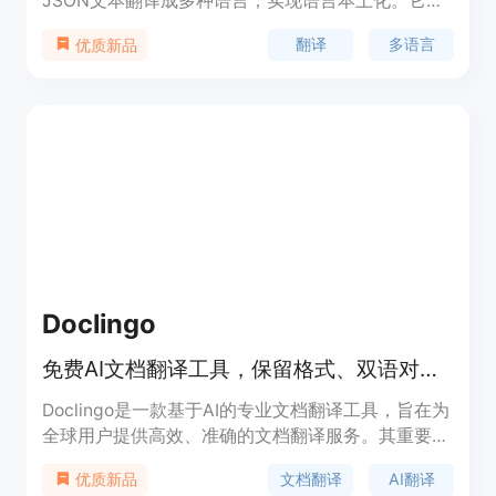
JSON文本翻译成多种语言，实现语言本土化。它通
过AI翻译技术，提供自然、符合目标语言习惯的翻译
翻译
多语言
优质新品
结果，提升用户体验。产品背景信息显示，I18n
Code支持多种文件格式，并且操作简便，只需三步
即可完成翻译。此外，它还提供了详细的使用指南和
技巧分享，帮助用户更高效地使用该工具。
Doclingo
免费AI文档翻译工具，保留格式、双语对照，支持多格式多语言。
Doclingo是一款基于AI的专业文档翻译工具，旨在为
全球用户提供高效、准确的文档翻译服务。其重要性
在于解决了传统翻译工具在处理专业术语、复杂句式
文档翻译
AI翻译
优质新品
以及文档格式保留方面的难题。产品主要优点包括支