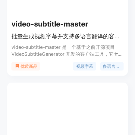
video-subtitle-master
批量生成视频字幕并支持多语言翻译的客户端工具
video-subtitle-master 是一个基于之前开源项目
VideoSubtitleGenerator 开发的客户端工具，它允
许用户批量为视频生成字幕，并支持将字幕翻译成不
视频字幕
多语言翻译
优质新品
同的语言。这个工具特别适合需要对视频内容进行本
地化处理的个人或团队，无论是为了教育、娱乐还是
商业目的。它集成了多种翻译服务，如百度翻译、火
山引擎翻译等，并优化了对 Apple Silicon 的支持，
提供了快速的生成速度。