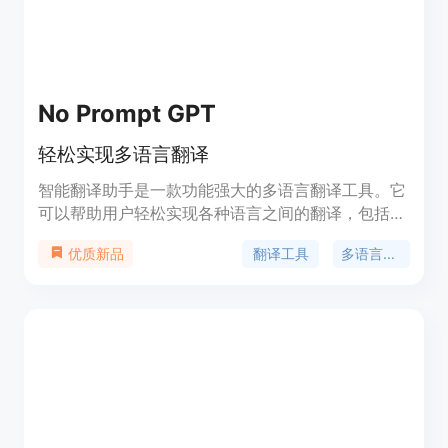
No Prompt GPT
轻松实现多语言翻译
智能翻译助手是一款功能强大的多语言翻译工具。它
可以帮助用户轻松实现各种语言之间的翻译，包括文
字、语音和图片翻译。该助手支持多种语言，具有高
翻译工具
多语言翻译
优质新品
精度和快速的翻译效果。用户可以通过输入文字、拍
照或录音来进行翻译，还可以保存翻译记录和设置常
用语言对。智能翻译助手提供简单易用的界面和便捷
的操作方式，使用户在任何场景下都能轻松进行多语
言翻译。