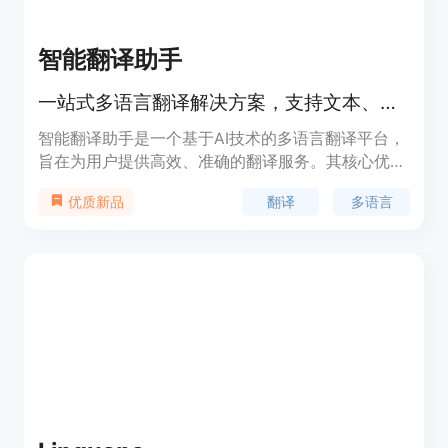
智能翻译助手
一站式多语言翻译解决方案，支持文本、图片、PDF、语音和视频翻译
智能翻译助手是一个基于AI技术的多语言翻译平台，
旨在为用户提供高效、准确的翻译服务。其核心优势
在于强大的多语言支持能力，能够满足不同用户在多
翻译
多语言
优质新品
种场景下的翻译需求。无论是学术研究、商务交流还
是日常学习，该平台都能提供精准的翻译结果。此
外，其纯网页版的设计无需用户下载安装，随时随地
可使用，极大地提高了使用便利性。平台注重用户隐
私保护，不保存用户数据，确保信息安全。从技术角
度来看，其背后依托先进的AI算法，能够实现对文
本、图片、语音等多种格式内容的智能识别与翻译，
体现了人工智能在语言翻译领域的强大应用价值。