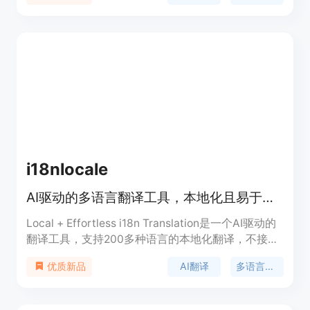
i18nlocale
AI驱动的多语言翻译工具，本地化且易于使用。
Local + Effortless i18n Translation是一个AI驱动的
翻译工具，支持200多种语言的本地化翻译，不接触
服务器，与JSON格式无缝集成。它提供了一次性购
AI翻译
多语言支持
优质新品
买的可负担价格，并且提供免费试用，以帮助企业轻
松实现多语言内容的本地化。