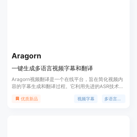
Aragorn
一键生成多语言视频字幕和翻译
Aragorn视频翻译是一个在线平台，旨在简化视频内
容的字幕生成和翻译过程。它利用先进的ASR技术和
机器学习模型，如whisper和ChatGPT-4，为用户提
视频字幕
多语言翻译
优质新品
供一个界面友好、操作简便的服务。用户可以上传视
频或提供视频链接，平台将自动生成字幕，并支持将
字幕翻译成多种语言。Aragorn的使命是让全世界的
人们能够无缝沟通，而不必学习外语。它支持80多
种语言，并且不断更新以支持更多语言。Aragorn的
价格基于视频处理时间，1 Aragorn credit等于一分