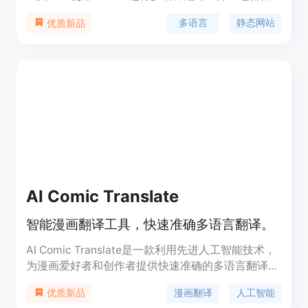
定义语言切换器。该工具还包含站点Map生成器和
多语言
静态网站
优质新品
robots.txt生成器，内置HTML验证功能。它可以帮
助用户从单一语言扩展到20多种语言，通过调整
URLs和生成多语言链接的站点Map，使搜索引擎能
够轻松找到内容。作为静态网站生成器，输出文件非
常小，加载速度快，安全性高。
AI Comic Translate
智能漫画翻译工具，快速准确多语言翻译。
AI Comic Translate是一款利用先进人工智能技术，
为漫画爱好者和创作者提供快速准确的多语言翻译服
务的智能工具。它具有成本效益高、易于使用、支持
漫画翻译
人工智能
优质新品
多种语言翻译等主要特点。该产品通过自动化翻译流