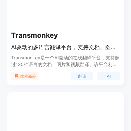
Transmonkey
AI驱动的多语言翻译平台，支持文档、图片和视频翻译。
Transmonkey是一个AI驱动的在线翻译平台，支持超
过130种语言的文档、图片和视频翻译。该平台利用
大型语言模型提供高精度的翻译服务，同时保持文件
翻译
AI
优质新品
原有格式和布局。Transmonkey以其高效的翻译速
度、广泛的文件格式支持和用户友好的操作界面受到
用户青睐。产品背景信息显示，Transmonkey致力
于打破语言障碍，提升用户的数字体验。价格方面，
Transmonkey提供免费试用，并有付费订阅服务。