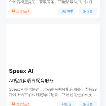
个语言模型提问并获取答案。它能够帮助用户快速获
取准确的信息，并提供丰富的功能和使用场景。
问答助手
多语言
优质新品
Snack AI的定价灵活多样，适合个人用户和企业用户
的不同需求。
Speax AI
AI视频多语言配音服务
Speax AI提供快速、准确的AI视频配音服务，支持29
种以上语言的即时翻译和配音。它通过先进的AI技术
确保声音同步和文化准确性，同时提供具有竞争力的
AI配音
多语言
优质新品
价格。