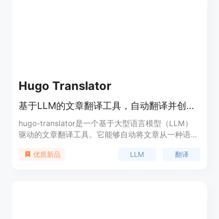
Hugo Translator
基于LLM的文章翻译工具，自动翻译并创建多语言Markdown文件。
hugo-translator是一个基于大型语言模型（LLM）
驱动的文章翻译工具。它能够自动将文章从一种语言
翻译为另一种语言，并生成新的Markdown文件。该
LLM
翻译
优质新品
工具支持OpenAI和DeepSeek的模型，用户可以通过
简单的配置和命令快速完成翻译任务。它主要面向使
用Hugo静态网站生成器的用户，帮助他们快速实现
多语言内容的生成和管理。产品目前免费开源，旨在
提高内容创作者的效率，降低多语言内容发布的门
槛。