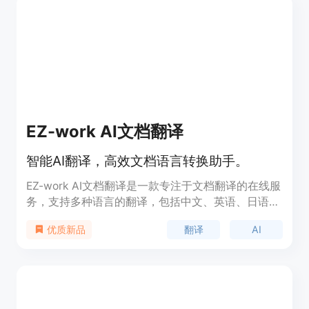
EZ-work AI文档翻译
智能AI翻译，高效文档语言转换助手。
EZ-work AI文档翻译是一款专注于文档翻译的在线服
务，支持多种语言的翻译，包括中文、英语、日语、
俄语、阿拉伯语和西班牙语等。它使用先进的AI技
翻译
AI
优质新品
术，如gpt-4o-mini和deepseek-chat模型，为用户
提供快速、准确的翻译服务。该产品适用于需要文档
翻译的个人和企业，尤其在国际交流和学术研究领域
尤为重要。