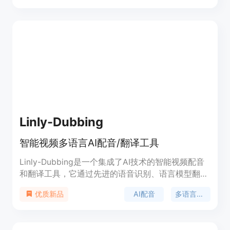
持90种语言、格式完美还原、集成主流AI引擎、支持
多格式文档和批量翻译等。该产品有免费版和PRO
版，免费版永久免费，支持基础文档的高质量翻译；
PRO版针对科研专业文档，支持复杂格式处理和AI增
强功能。产品定位为满足不同用户群体的文档翻译需
求，无论是科研工作者、企业员工还是普通学习者都
能从中受益。
Linly-Dubbing
智能视频多语言AI配音/翻译工具
Linly-Dubbing是一个集成了AI技术的智能视频配音
和翻译工具，它通过先进的语音识别、语言模型翻
译、声音克隆和数字人口型技术，为用户提供高质量
AI配音
多语言翻译
优质新品
的多语言视频配音和翻译服务。产品背景基于国际教
育和全球娱乐内容本地化的需求，致力于帮助团队将
优质内容传播到全球各地。