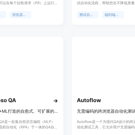
可以在每个拉取请求（PR）上运行测
试自动化流程，帮助您在不降低质量
结果以GitHub评论的形式展示。其重
快速发布产品。它提供功能全面的端
帮助开发者在合并代码之前确保代码
试，帮助您发现和修复潜在的问题，
试
浏览器测试
测试自动化
端到端测试
，减少生产环境中的错误。主要优点
品的稳定性和可靠性。定价根据用户
配置、两分钟即可完成设置、与
制。Checksum.ai定位于提供高效
b集成度高、采用AI技术理解应用等。产
方案，帮助团队快速迭代和交付产品
为了解决开发者在浏览器测试中遇到
置和手动测试的问题。价格方面，有
，适用于开源项目和公共仓库，每月
0次测试；专业版每月20美元，适用于
者；团队版支持定制，需要联系销
定位是既适合业余开发者，也能满足
A的需求。
oso QA
Autoflow
NLP+AI+ML打造的自愈式、可扩展的QA自动化测试工具
无需编码的跨浏览器自动化测
oso QA是一款集自然语言编程（NLP）
Autoflow是一个为现代QA设计的
流程自动化（RPA）于一体的QA自动
动化测试工具，它允许用户无需编码
具，具有自愈式和可扩展性，可实现
复杂的测试流程。该工具以其快速、