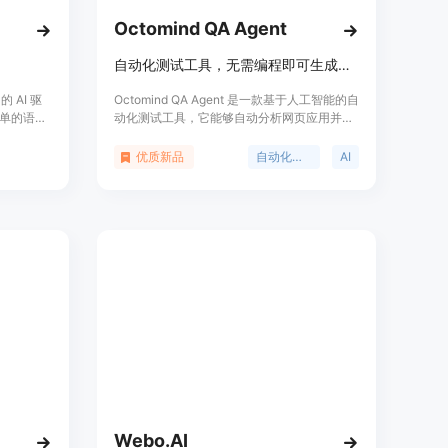
Octomind QA Agent
自动化测试工具，无需编程即可生成端到端测试。
 AI 驱
Octomind QA Agent 是一款基于人工智能的自
单的语言
动化测试工具，它能够自动分析网页应用并生
自动适应
成测试用例，执行测试并维护测试代码。这款
测试工具中
工具的主要优点是它不需要用户具备编程知
优质新品
自动化测试
AI
运行时，
识，可以大幅降低测试的门槛，提高测试效
固定的测试脚
率。它适用于希望提高软件质量、减少测试成
te 会生
本和时间的开发者和团队。Octomind QA
定可靠。
Agent 提供了免费试用版本，用户可以在不提
供信用卡信息的情况下尝试其功能。
Webo.AI