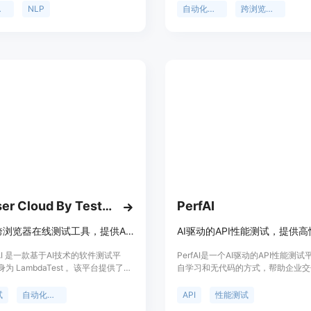
。
试能力，帮助开发者、QA和产品经
试
NLP
自动化测试
跨浏览器测试
周期，提高产品质量，同时减少测试
间。Autoflow以其易用性、灵活性
能，成为测试领域的重要工具。
Browser Cloud By TestMu AI
PerfAI
强大的跨浏览器在线测试工具，提供AI驱动的端到端软件测试方案。
u AI 是一款基于AI技术的软件测试平
PerfAI是一个AI驱动的API性能测
为 LambdaTest 。该平台提供了端
自学习和无代码的方式，帮助企业交
件测试解决方案，涵盖自动化测试、
的API，提升用户体验，减少流失率
测试、跨浏览器测试等多种测试类
自动生成性能测试计划，消除测试编
试
自动化测试
API
性能测试
要性在于能够提高测试效率、降低测
过程。PerfAI的功能包括自动化性