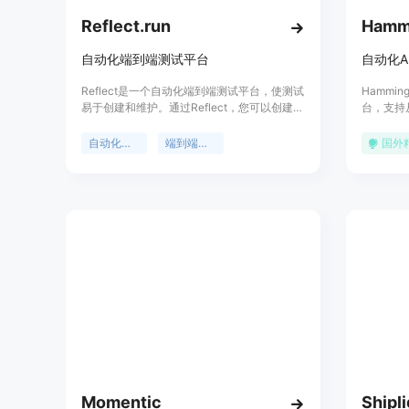
Reflect.run
Hamm
自动化端到端测试平台
自动化A
Reflect是一个自动化端到端测试平台，使测试
Hammi
易于创建和维护。通过Reflect，您可以创建可
台，支持
靠的端到端测试，无需编写一行代码。它具有
化语音角
AI辅助功能，能够更快速地创建测试套件，减
测试和发
自动化测试
端到端测试
国外
少维护测试的工作量。同时，Reflect支持视觉
效率。此
测试，可以帮助您捕获其他工具无法检测到的
器和游乐
视觉回归问题。Reflect还提供了与CI/CD解决
并在数据集
方案的集成，让您能够在每次部署时自动执行
备主动监
端到端测试。Reflect的定价详细信息请访问官
产中的使
方网站。
Momentic
Shipli