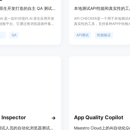
专为 AI 原生开发打造的自主 QA 测试平台，通过浏览器插件实现自动化回归测试。
本地测试API性能和真实性的工
ght AI 是一款针对现代 AI 原生应用开发
API CHECKER是一个用于本地测试
校验平台。它通过将浏览器插件集成
真实性的工具，支持多种API中转格
编码 Agent（如 MCP）中，实现
oneapi/newapi等。它允许用户输入A
程中实时验证 UI 更改。该产品的核
和APIKey，选择或输入测试模型，
试
QA
API测试
性能验证
于将原本繁琐的 QA 流程左移到开发
试，并提供详细报告。此外，它还具
过自然语言描述自动生成稳定的回归
证功能，帮助用户确认API的真实性
。其技术亮点在于“自我修复”能力，
 UI 变动而不产生脆性脚本，显著降
成本。产品定位于高增长科技公司和
，旨在将 E2E 覆盖速度提高 10
在快速迭代中不破坏现有功能。
 Inspector
App Quality Copilot
非技术测试人员的自动化浏览器测试平台
Maestro Cloud上的AI自动化