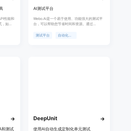
具
AI测试平台
API性能和
Webo.Ai是一个易于使用、功能强大的测试平
式，如
台，可以帮助您节省时间和资源。通过
PI URL
Webo.Ai，您可以自动化测试，减少测试时
进行本地测
间，降低生产缺陷，并提高代码覆盖率。我们
测试平台
自动化测试
备官转验
提供快速设置、AI生成测试用例、自动化准备
。
等功能。试用期内，您将获得快速设置、AI生
成测试用例、自动化准备等功能，并享受免费
的回归测试和自愈功能。价格优势，将帮助您
降低QA成本。
DeepUnit
QA和测试
使用AI自动生成定制化单元测试