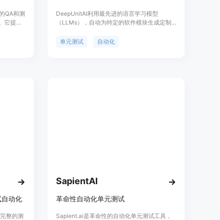
动化的QA和测
DeepUnitAI利用最先进的语言学习模型
行。它提供
（LLMs），自动为特定的软件模块生成定制
高级洞察和
化的单元测试。这些测试经过严格的后期验
，无需配置。
证，以确保其全面性和准确性。只需运行一个
单元测试
自动化
户体验问
命令，您就能获得可靠、即用型的单元测试。
uality
动化测试和
取早期访
SapientAI
试自动化
革命性自动化单元测试
为完整的测
Sapient.ai是革命性的自动化单元测试工具，