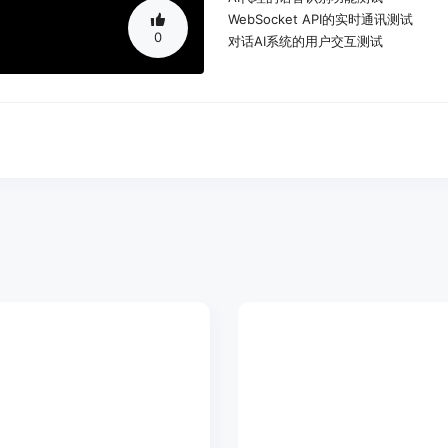
WebSocket API的实时通讯测试
0
对话AI系统的用户交互测试
产品特色：
测试和监控语音API
测试WebSocket API
对话AI系统的自动化测试
自动化测试案例的创建和管理
加速AI功能部署
提高AI系统的测试质量
使用教程：
1. 注册并登录NotHotDog平台。
2. 根据需求创建测试案例。
3. 配置测试环境，包括API接口和测
4. 运行自动化测试，监控测试结果。
5. 分析测试报告，优化AI系统性能。