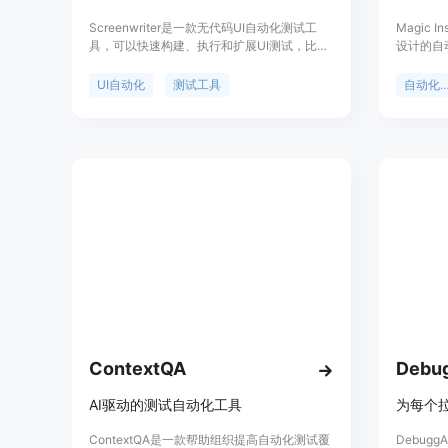
Screenwriter是一款无代码UI自动化测试工
Magic 
具，可以快速构建、执行和扩展UI测试，比传
设计的自
统方法快30倍，无代码编写，无故障。用户只
能技术来
需用简单的英语描述用户流程，Screenwriter
言控制浏
UI自动化
测试工具
自动化测
将为您完成剩下的工作。您可以在5分钟内创
试。此外
建第一个测试，并在Screenwriter应用程序中
试失败通
查看每次测试运行的结果。Screenwriter能够
与多种通
存储和运行所有测试，无需访问您的代码库。
运行的视
与其他UI自动化测试工具相比，Screenwriter
过程中发
的AI能够适应您的应用程序，并只显示真实的
问题。您可以通过在应用程序中查看执行回放
来调试Screenwriter测试。目前支持GitHub
Actions和CircleCI，更多支持即将推出。请加
入等待列表，我们将在准备好为您提供服务时
与您联系！
ContextQA
Debug
AI驱动的测试自动化工具
ContextQA是一款帮助组织提高自动化测试覆
Debug