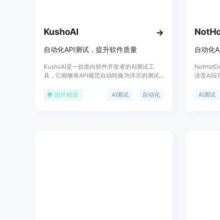
KushoAI
NotH
自动化API测试，提升软件质量
自动化A
KushoAI是一款面向软件开发者的AI测试工
NotHo
具，它能够将API规范自动转换为详尽的测试
语音AI
套件，无缝集成到CI/CD流程中。它通过AI生
用的语音
成的测试用例，帮助开发者节省手动编写测试
WebSo
国外精选
AI测试
自动化
AI测试
代码的时间，提高测试覆盖率，实现更高效的
控，从而
软件测试流程。