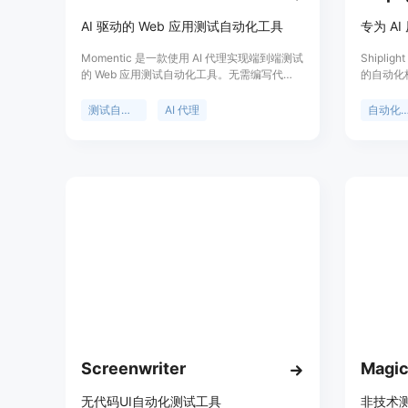
AI 驱动的 Web 应用测试自动化工具
Momentic 是一款使用 AI 代理实现端到端测试
Shipli
的 Web 应用测试自动化工具。无需编写代
的自动化
码，只需使用自然语言描述用户流程。
到开发者的
在构建过
测试自动化
AI 代理
自动化测
心价值在
阶段，通
测试用例
能够应对
低了维护
企业级团队
倍，确保
Screenwriter
Magic
无代码UI自动化测试工具