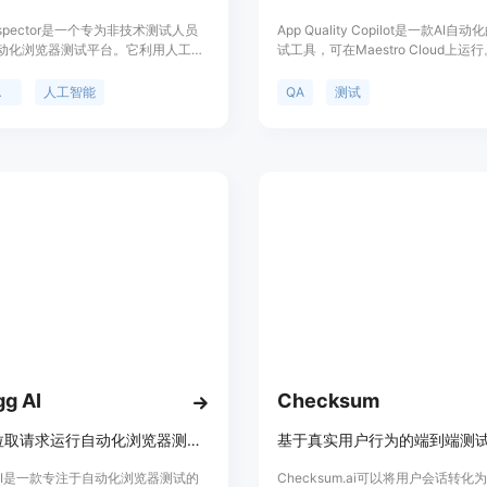
Inspector是一个专为非技术测试人员
App Quality Copilot是一款AI自
动化浏览器测试平台。它利用人工智
试工具，可在Maestro Cloud上运
提前发现潜在的错误，并通过自然语
自动化的AI驱动的应用程序分析、
览器，实现无需编程知识的自动化测
问题检测功能。Copilot默认开启
试
人工智能
QA
测试
，它还支持测试套件的定时运行、测
它可以检测功能问题、翻译问题、用
知、内置变量和秘密信息配置，以及
题、数据缺失、图片损坏等。通过App Q
讯工具的集成。它还提供了每个测试
Copilot，您可以重新想象QA、自
频录制，以便用户可以详细查看测试
应用程序质量。请加入等待列表以获
生的情况。
问权限。
g AI
Checksum
为每个拉取请求运行自动化浏览器测试，结果以GitHub评论呈现，无需配置
基于真实用户行为的端到端测
gAI是一款专注于自动化浏览器测试的
Checksum.ai可以将用户会话转化