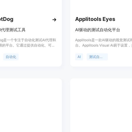
otDog
Applitools Eyes
I代理测试工具
AI驱动的测试自动化平台
tDog是一个专注于自动化测试AI代理和
Applitools是一款AI驱动的视觉测
应用的平台。它通过提供自动化、可复
台。Applitools Visual AI易于设
测试案例，简化了对语音API、
现代测试框架集成。通过使用Applito
cket API以及对话AI系统的测试和监
可以减少创建、执行和维护自动化测
自动化
AI
测试自动化
加速功能部署并提高产品质量。
时间，并测试应用程序的大量部分。
Applitools提供UI验证、测试基础
览器测试和自动化测试维护等功能。
测试Web、移动和桌面应用程序，以
文档等其他形式的媒体。