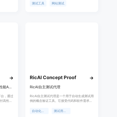
理加速测试
应性，并提供详细的测试报告。通过 AI 技术，
测试工具
网站测试
成本和时
可以提高测试效率并减少人工测试的工作量。
和强大的功
Aitida Test Suite还提供了丰富的功能点列
表，包括页面布局、链接、表单提交、登录等
常见功能的测试。使用场景包括网站开发、网
站更新、网站维护等。
RicAI Concept Proof
AI驱动的API性能测试，提供高性能API，优化用户体验
RicAI自主测试代理
试平台，通过
RicAI自主测试代理是一个用于自动生成测试用
付高性能
例的概念验证工具。它接受代码和软件需求规
。它可以
格作为输入，并生成可在CI/CD流水线上运行
写的繁琐
的测试用例。该工具仅演示了测试生成部分。
自动化测试
测试用例生成
能测试、性
主要功能点列表： - 根据代码生成测试用例 -