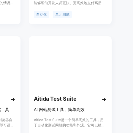
的情况下
能够帮助开发人员更快、更高效地交付高质量
到端测
的代码。它通过AI技术自动生成单元测试，提
并确保产
供全面的测试覆盖率，加快开发速度，减少手
自动化
单元测试
需要定
动劳动，同时提高代码的可维护性和稳定性。
的测试解决
定价和定位详情请参考官方网站。
。
Aitida Test Suite
试工具
AI 网站测试工具，简单高效
跨浏览器自
Aitida Test Suite是一个简单高效的工具，用
即可进行
于自动化测试网站的功能和外观。它可以模拟
高效的测
用户在网站上的操作，检查页面的正确性和响