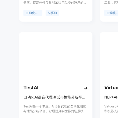
盖率、提高软件质量和加快产品交付速度的产
工具，它
品。它采用AI驱动的技术，支持完整的测试用
试，并将
例和低代码/无代码平台。ContextQA能够加速
要性在于
自动化测试
AI驱动
自动化测
测试过程、提高透明度，最大化开发速度。
的正确性
包括无需
GitHu
品背景是
的繁琐配
免费版本
提供10
专业开发
售。产品
企业级Q
TestAI
Virtu
自动化AI语音代理测试与性能分析平台，提供真实场景模拟与评估。
TestAI是一个专注于AI语音代理的自动化测试
Virtu
与性能分析平台。它通过真实世界的场景模拟
和机器人
和详细的性能评估，帮助企业确保其语音和聊
化测试工