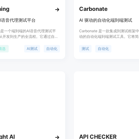
ing
Carbonate
I语音代理测试平台
AI 驱动的自动化端到端测试
ng是一个端到端的AI语音代理测试平
Carbonate 是一款集成到测试框架中的
从开发到生产的全流程。它通过自动
动的自动化端到端测试工具。它将简
色创建成千上万的并发电话呼叫，以
驱动指令转化为端到端测试，并可以
现语音代理中的bug，显著提高测试
UI 的变化。用户可以直接在首选的
精选
AI测试
自动化
测试
自动化
外，Hamming还提供提示管理、优化
使用简单的英语编写测试，并在首次
场，帮助用户自动生成优化的提示，
Carbonate 会自动将测试转化为
上测试LLM输出。Hamming还具
本。当 HTML 发生更改时，Carbona
控功能，能够跟踪和评分AI应用在生
成新的测试脚本，让测试变得更加稳
用情况，并标记需要关注的案例。
ght AI
API CHECKER