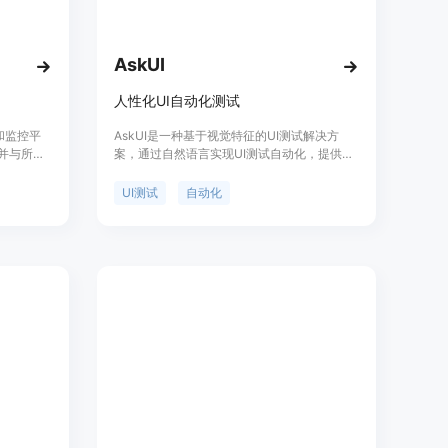
AskUI
人性化UI自动化测试
试和监控平
AskUI是一种基于视觉特征的UI测试解决方
置，并与所有
案，通过自然语言实现UI测试自动化，提供真
ols，您
正的无代码黑盒测试。它可以帮助用户自动化
试所需的
UI测试，并提供可靠的测试结果和报告。
UI测试
自动化
AskUI支持多种功能和场景，可应用于各种类
设施、跨浏
型的网站和应用程序。
它还支持
及PDF和