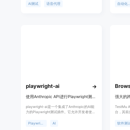
天代理的可靠性和流畅性。该平台提供快速设
快速部署
AI测试
语音代理
自动化测
置、可靠洞察以及自定义指标等功能，能够有
效提升AI代理的性能和用户体验。TestAI主要
面向需要快速部署和优化AI语音代理的企业，
帮助他们节省时间和成本，同时提高AI代理的
可信度和安全性。
playwright-ai
使用Anthropic API进行Playwright测试的AI工具
playwright-ai是一个集成了Anthropic的AI能
TestM
力的Playwright测试插件。它允许开发者使用
台，其前身
自然语言描述测试步骤，通过AI来执行复杂的
到端的软
测试任务，提高了测试的效率和准确性。该技
移动应用
Playwright
AI
软件测
术的主要优点包括简化测试流程、减少重复代
型。其重