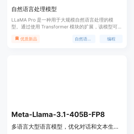
自然语言处理模型
LLaMA Pro 是一种用于大规模自然语言处理的模
型。通过使用 Transformer 模块的扩展，该模型可以
在不遗忘旧知识的情况下，高效而有效地利用新语料
自然语言处理
编程
优质新品
库来提升模型的知识。LLaMA Pro 具有出色的性
能，在通用任务、编程和数学方面都表现出色。它是
基于 LLaMA2-7B 进行初始化的通用模型。LLaMA
Pro 和其指导类模型（LLaMA Pro-Instruct）在各种
基准测试中均取得了先进的性能，展示了在智能代理
中进行推理和处理各种任务的巨大潜力。该模型为将
自然语言和编程语言进行整合提供了宝贵的见解，为
在各种环境中有效运作的先进语言代理的开发奠定了
坚实的基础。
Meta-Llama-3.1-405B-FP8
多语言大型语言模型，优化对话和文本生成。