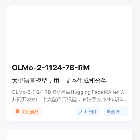
生成的领域。
OLMo-2-1124-7B-RM
大型语言模型，用于文本生成和分类
OLMo-2-1124-7B-RM是由Hugging Face和Allen AI
共同开发的一个大型语言模型，专注于文本生成和分
类任务。该模型基于7B参数的规模构建，旨在处理多
人工智能
自然语言处理
优质新品
样化的语言任务，包括聊天、数学问题解答、文本分
类等。它是基于Tülu 3数据集和偏好数据集训练的奖
励模型，用于初始化RLVR训练中的价值模型。OLMo
系列模型的发布，旨在推动语言模型的科学研究，通