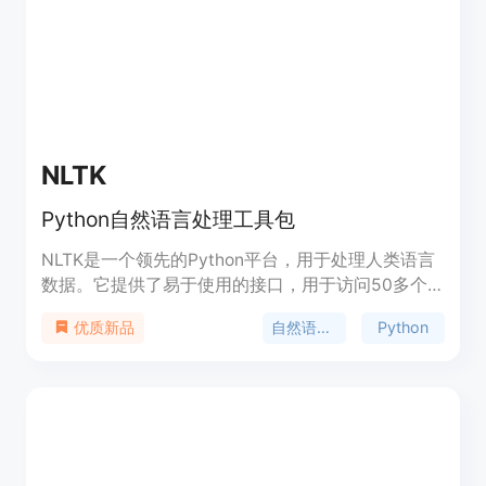
过开放代码、检查点、日志和相关的训练细节，促进
了模型的透明度和可访问性。
NLTK
Python自然语言处理工具包
NLTK是一个领先的Python平台，用于处理人类语言
数据。它提供了易于使用的接口，用于访问50多个
语料库和词汇资源，如WordNet，并提供了一套文本
自然语言处理
Python
优质新品
处理库，用于分类、标记、解析和语义推理。它还提
供了工业级NLP库的封装，并有一个活跃的讨论论
坛。NLTK适用于语言学家、工程师、学生、教育
者、研究人员和行业用户。NLTK可以免费使用，并
且是一个开源的社区驱动项目。