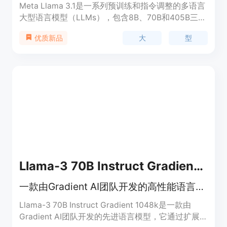
Meta Llama 3.1是一系列预训练和指令调整的多语言
大型语言模型（LLMs），包含8B、70B和405B三种
大小的模型，专门针对多语言对话使用案例进行了优
大
型
优质新品
化，并在行业基准测试中表现优异。该模型使用优化
的transformer架构，并通过监督式微调（SFT）和
人类反馈的强化学习（RLHF）进一步与人类偏好对
齐，以确保其有用性和安全性。
Llama-3 70B Instruct Gradient 1048k
一款由Gradient AI团队开发的高性能语言模型，支持长文本生成和对话。
Llama-3 70B Instruct Gradient 1048k是一款由
Gradient AI团队开发的先进语言模型，它通过扩展