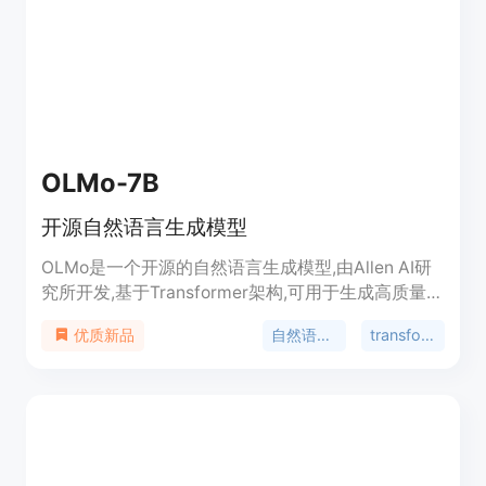
OLMo-7B
开源自然语言生成模型
OLMo是一个开源的自然语言生成模型,由Allen AI研
究所开发,基于Transformer架构,可用于生成高质量的
英文文本。它具有生成长度可达4096个token的长文
自然语言生成
transformer
优质新品
本的能力。OLMo-7B是目前公开的参数量最大的开
源英文语言模型之一,拥有69亿参数,在多个英文NLP
任务上的表现优于同类模型。它可用于文本生成、任
务导向的微调等多种自然语言处理任务。