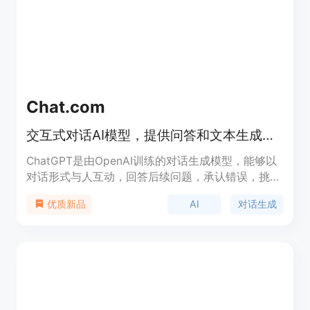
Chat.com
交互式对话AI模型，提供问答和文本生成服务
ChatGPT是由OpenAI训练的对话生成模型，能够以
对话形式与人互动，回答后续问题，承认错误，挑战
错误的前提，并拒绝不适当的请求。OpenAI日前买
AI
对话生成
优质新品
下了http://chat.com域名，该域名已经指向了
ChatGPT。ChatGPT它是InstructGPT的姊妹模型，
后者被训练以遵循提示中的指令并提供详细的回答。
ChatGPT代表了自然语言处理技术的最新进展，其重
要性在于能够提供更加自然和人性化的交互体验。产
品背景信息包括其在2022年11月30日的发布，以及
在研究预览期间免费提供给用户使用。