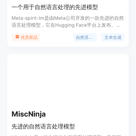
一个用于自然语言处理的先进模型
Meta-spirit-lm是由Meta公司开发的一款先进的自然
语言处理模型，它在Hugging Face平台上发布。这
款模型在处理语言相关的任务时表现出色，如文本生
自然语言处理
文本生成
优质新品
成、翻译、问答等。它的重要性在于能够理解和生成
自然语言，极大地推动了人工智能在语言理解领域的
进步。该模型在开源社区中受到广泛关注，可以用于
研究和商业用途，但需遵守FAIR Noncommercial
Research License。
MiscNinja
先进的自然语言处理模型