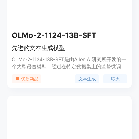
OLMo-2-1124-13B-SFT
先进的文本生成模型
OLMo-2-1124-13B-SFT是由Allen AI研究所开发的一
个大型语言模型，经过在特定数据集上的监督微调，
旨在提高在多种任务上的表现，包括聊天、数学问题
文本生成
聊天
优质新品
解答、文本生成等。该模型基于Transformers库和
PyTorch框架，支持英文，拥有Apache 2.0的开源许
可证，适用于研究和教育用途。