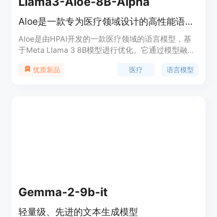
Llama3-Aloe-8B-Alpha
Aloe是一款专为医疗领域设计的高性能语言模型，提供先进的文本生成和对话能力。
Aloe是由HPAI开发的一款医疗领域的语言模型，基
于Meta Llama 3 8B模型进行优化。它通过模型融合
和先进的提示策略，达到了与其规模相匹配的最先进
医疗
语言模型
优质新品
水平。Aloe在伦理和事实性指标上得分较高，这得益
于红队和对齐工作的结合。该模型提供了医疗特定的
风险评估，以促进这些系统的安全使用和部署。
Gemma-2-9b-it
轻量级、先进的文本生成模型