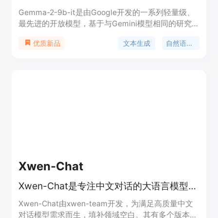
Gemma-2-9b-it是由Google开发的一系列轻量级、
最先进的开放模型，基于与Gemini模型相同的研究
和技术构建而成。这些模型是文本到文本的解码器仅
文本生成
自然语言处理
优质新品
大型语言模型，以英文提供，适用于问答、摘要和推
理等多样化文本生成任务。由于其相对较小的尺寸，
可以在资源有限的环境中部署，如笔记本电脑、桌面
或个人云基础设施，使先进的AI模型更加普及，促进
创新。
Xwen-Chat
Xwen-Chat是专注中文对话的大语言模型集合，提供多版本模型及语言生成服务
Xwen-Chat由xwen-team开发，为满足高质量中文
对话模型需求而生，填补领域空白。其有多个版本，