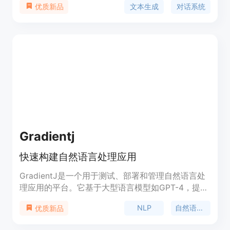
文本生成
对话系统
优质新品
科学问题解答等。它是基于13B参数的版本，经过在
特定数据集上的监督微调和强化学习训练，以提高其
性能和安全性。作为一个开源模型，它允许研究人员
和开发者探索和改进语言模型的科学。
Gradientj
快速构建自然语言处理应用
GradientJ是一个用于测试、部署和管理自然语言处
理应用的平台。它基于大型语言模型如GPT-4，提供
快速构建NLP应用的能力。用户可以使用GradientJ
NLP
自然语言处理
优质新品
开发自定义的文本生成、问答系统、聊天机器人等
NLP应用。GradientJ提供简单易用的接口和工具，