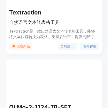
Textraction
自然语言文本转表格工具
Textraction是一款自然语言文本转表格工具，能够
将文本快速转换为表格，支持多语言，提供无限可能
的实体提取，具有快速易用、自然语言描述等优势。
自然语言处理
表格转换
优质新品
定价根据使用量计费，适用于房地产、简历、客户支
持、金融、产品列表、采购订单、教程等场景。
OLMo-2-1124-7B-SFT