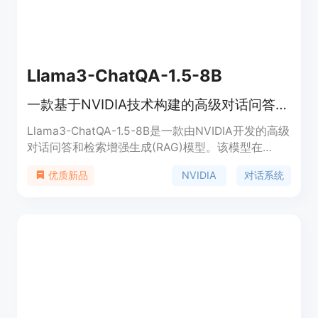
Llama3-ChatQA-1.5-8B
一款基于NVIDIA技术构建的高级对话问答和生成模型
Llama3-ChatQA-1.5-8B是一款由NVIDIA开发的高级
对话问答和检索增强生成(RAG)模型。该模型在
ChatQA (1.0)的基础上进行了改进，通过增加对话问
NVIDIA
对话系统
优质新品
答数据来增强其表格和算术计算能力。它有两个变
体：Llama3-ChatQA-1.5-8B和Llama3-ChatQA-
1.5-70B，都是使用Megatron-LM进行训练，然后转
换为Hugging Face格式。该模型在ChatRAG Bench
的基准测试中表现出色，适用于需要复杂对话理解和
生成的场景。