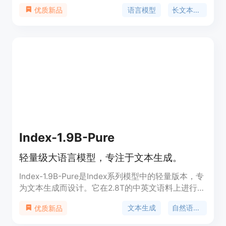
上下文长度至超过1048K，展示了SOTA（State of
语言模型
长文本处理
优质新品
the Art）语言模型在经过适当调整后能够学习处理
长文本的能力。该模型使用了NTK-aware插值和
RingAttention技术，以及EasyContext Blockwise
RingAttention库，以高效地在高性能计算集群上进
行训练。它在商业和研究用途中具有广泛的应用潜
力，尤其是在需要长文本处理和生成的场景中。
Index-1.9B-Pure
轻量级大语言模型，专注于文本生成。
Index-1.9B-Pure是Index系列模型中的轻量版本，专
为文本生成而设计。它在2.8T的中英文语料上进行了
预训练，与同等级模型相比，在多个评测基准上表现
文本生成
自然语言处理
优质新品
领先。该模型特别过滤了所有指令相关数据，以验证
指令对benchmark的影响，适用于需要高质量文本