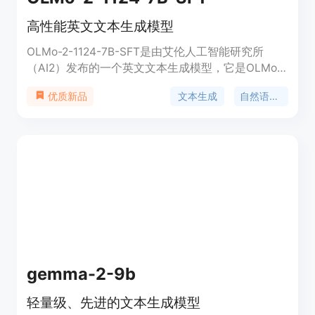
高性能英文文本生成模型
OLMo-2-1124-7B-SFT是由艾伦人工智能研究所
（AI2）发布的一个英文文本生成模型，它是OLMo 2
7B模型的监督微调版本，专门针对Tülu 3数据集进行
文本生成
自然语言处理
优质新品
了优化。Tülu 3数据集旨在提供多样化任务的顶尖性
能，包括聊天、数学问题解答、GSM8K、IFEval
等。该模型的主要优点包括强大的文本生成能力、多
样性任务处理能力以及开源的代码和训练细节，使其
成为研究和教育领域的有力工具。
gemma-2-9b
轻量级、先进的文本生成模型