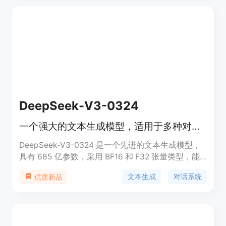
让开发者能够快速上手并实现自己的用例。定价方案
灵活，适合个人开发者和企业用户。
DeepSeek-V3-0324
一个强大的文本生成模型，适用于多种对话应用。
DeepSeek-V3-0324 是一个先进的文本生成模型，
具有 685 亿参数，采用 BF16 和 F32 张量类型，能
够支持高效的推理和文本生成。该模型的主要优点在
文本生成
对话系统
优质新品
于其强大的生成能力和开放源码的特性，使其可以被
广泛应用于多种自然语言处理任务。该模型的定位是
为开发者和研究人员提供一个强大的工具，帮助他们
在文本生成领域取得突破。