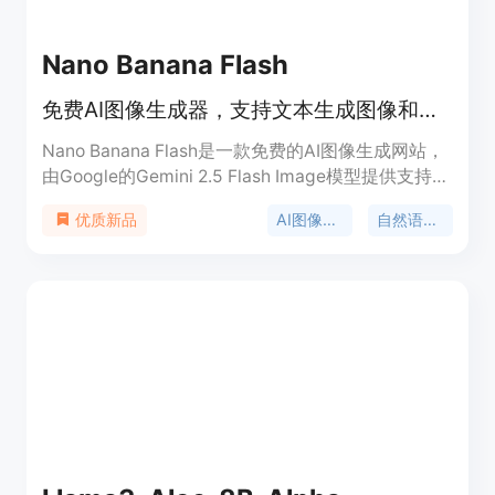
Nano Banana Flash
免费AI图像生成器，支持文本生成图像和自然语言编辑照片
Nano Banana Flash是一款免费的AI图像生成网站，
由Google的Gemini 2.5 Flash Image模型提供支持。
该产品的定位是为全球创意团队提供便捷、高效的图
AI图像生成
自然语言编辑
优质新品
像生成和编辑服务。其主要优点包括能够根据文本描
述生成具有高度一致性、场景逻辑和细节准确性的专
业级图像，支持高分辨率输出（最高可达4K），还
具备智能编辑、角色一致性等功能，可帮助用户节省
大量时间和成本。