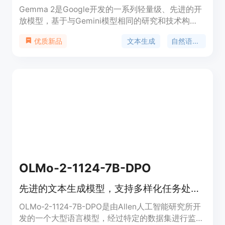
Gemma 2是Google开发的一系列轻量级、先进的开
放模型，基于与Gemini模型相同的研究和技术构
建。它们是文本到文本的解码器仅大型语言模型，仅
文本生成
自然语言处理
优质新品
提供英文版本，具有开放的权重，适用于预训练变体
和指令调整变体。Gemma模型非常适合各种文本生
成任务，包括问答、摘要和推理。其相对较小的体积
使其能够部署在资源有限的环境中，如笔记本电脑、
桌面或您自己的云基础设施，使先进的AI模型的访问
民主化，并帮助为每个人促进创新。
OLMo-2-1124-7B-DPO
先进的文本生成模型，支持多样化任务处理。
OLMo-2-1124-7B-DPO是由Allen人工智能研究所开
发的一个大型语言模型，经过特定的数据集进行监督