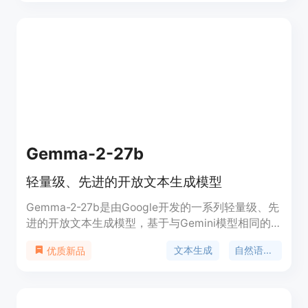
体：Llama3-ChatQA-1.5-8B 和 Llama3-ChatQA-
1.5-70B。该模型在多个对话式问答基准测试中取得
了优异的成绩，显示出其在处理复杂对话和生成相关
回答方面的高效能力。
Gemma-2-27b
轻量级、先进的开放文本生成模型
Gemma-2-27b是由Google开发的一系列轻量级、先
进的开放文本生成模型，基于与Gemini模型相同的
研究和技术构建。这些模型专为文本生成任务设计，
文本生成
自然语言处理
优质新品
如问答、摘要和推理。它们相对较小的体积使得即使
在资源有限的环境中，如笔记本电脑、桌面或个人云
基础设施上也能部署，使先进的AI模型更易于访问，
并促进创新。