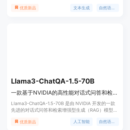
式微调，并进一步进行了DPO训练。该模型旨在提供
文本生成
自然语言处理
优质新品
在多种任务上，包括聊天、数学问题解答、文本生成
等的高性能表现。它是基于Transformers库构建的，
支持PyTorch，并以Apache 2.0许可发布。
Llama3-ChatQA-1.5-70B
一款基于NVIDIA的高性能对话式问答和检索增强型生成模型。
Llama3-ChatQA-1.5-70B 是由 NVIDIA 开发的一款
先进的对话式问答和检索增强型生成（RAG）模型。
该模型基于 Llama-3 基础模型，并使用改进的训练
人工智能
自然语言处理
优质新品
方法，特别增强了表格和算术计算能力。它有两个变