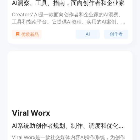
AI洞察、工具、指南，面向创作者和企业家
Creators' AI是一款面向创作者和企业家的AI洞察、
工具和指南平台。它提供AI教程、实用的AI案例、数
据分析教程、AI工具和应用场景等内容。通过
AI
创作者
优质新品
Creators' AI，用户可以学习AI的基础知识、掌握数
据分析技巧，以及了解AI在不同领域的应用。平台还
提供了一系列AI工具，帮助用户进行数据分析、模型
训练等任务。Creators' AI致力于帮助创作者和企业
家利用AI技术提升创造力、提高效率，从而实现更好
的业务成果。
Viral Worx
AI系统助创作者规划、制作、调度和优化跨平台社交媒体内容
Viral Worx是一款社交媒体内容AI操作系统，为创作