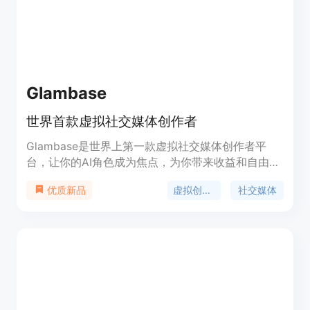
Glambase
世界首款虚拟社交媒体创作者
Glambase是世界上第一款虚拟社交媒体创作者平
台，让你的AI角色成为焦点，为你带来收益和自由。
通过选择物理属性和个性特点，轻松创建一个独特的
虚拟创作者
社交媒体
优质新品
AI创作者，并使用用户友好的工具创作帖子、图片和
视频。你的创作者将自动制作内容并与粉丝交流和销
售独家内容，让你无需费心。监控你的财务进展，并
享受多种提现选项。