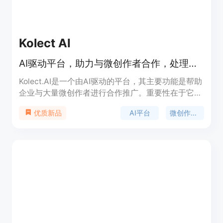
Kolect AI
AI驱动平台，助力与微创作者合作，处理多环节，按验证效果付费。
Kolect.AI是一个由AI驱动的平台，其主要功能是帮助
企业与大量微创作者进行合作推广。重要性在于它解
决了企业在与微创作者合作过程中面临的诸多难题，
AI平台
微创作者合作
优质新品
如微创作者的发现、沟通、内容审核以及费用支付
等。主要优点包括：全流程服务，企业只需关注验证
后的绩效付费，降低了合作成本和风险；借助AI技
术，能够高效匹配合适的微创作者，提升推广效果。
产品背景方面，随着社交媒体和内容创作行业的发
展，微创作者群体日益壮大，企业需要一个专业的平
台来整合资源并实现高效合作。价格方面，仅在验证
绩效后付费，具有较高的性价比。定位是为企业提供
一站式微创作者合作解决方案。