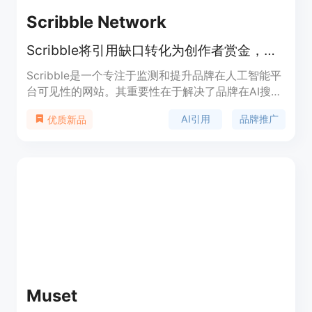
Scribble Network
Scribble将引用缺口转化为创作者赏金，实现多AI平台真实引用
Scribble是一个专注于监测和提升品牌在人工智能平
台可见性的网站。其重要性在于解决了品牌在AI搜索
中难以被引用的问题。在传统SEO中，网站依赖反向
AI引用
品牌推广
优质新品
链接提升排名，但AI搜索更看重引用。即使品牌拥有
优质网站和高域名权重，也可能在AI搜索中隐形。
Scribble通过一系列操作，让品牌在AI搜索中获得更
多引用。产品背景是随着AI搜索的兴起，品牌需要新
的推广方式。关于价格，文档未提及。其定位是帮助
品牌在AI搜索中脱颖而出，提升品牌在AI答案中的引
用份额。
Muset