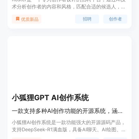
术分析创作者的内容和风格，匹配合适的候选人，帮
助创作者快速组建团队，避免工作过载。平台提供个
招聘
创作者
优质新品
性化推荐、简化招聘流程、访问经过验证的人才库等
功能，支持创作者快速发展业务。
小狐狸GPT AI创作系统
一款支持多种AI创作功能的开源系统，涵盖AI聊天、绘图、视频和音乐创作等功能。
小狐狸AI创作系统是一款功能强大的开源源码产品，
支持DeepSeek-R1满血版，具备AI聊天、AI绘图、AI
视频和SunoAI音乐等多种创作功能。该系统采用PHP