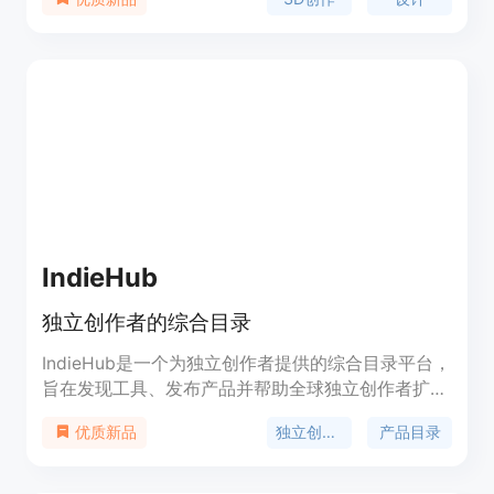
发者使用。Masterpiece X的功能强大，使用简便，
适用于各种设计创作场景。
IndieHub
独立创作者的综合目录
IndieHub是一个为独立创作者提供的综合目录平台，
旨在发现工具、发布产品并帮助全球独立创作者扩展
业务。平台提供了丰富的资源和工具，包括最新产
独立创作者
产品目录
优质新品
品、特色产品、最新工具和特色工具等，助力独立创
作者提高工作效率和业务发展。