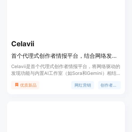
直接通过电子邮件与影响者联系并预订，以进行病毒
式营销。以90折的价格获取Creator Contacts，并解
锁廉价社交媒体营销的无限可能性。利用我们的数据
库来扩大影响力，最大程度地提高在TikTok上的病毒
影响力。在影响者营销的世界中，创业公司面临着无
数的挑战，以建立品牌认知度并有效地接触目标受
Celavii
众。
首个代理式创作者情报平台，结合网络发现与AI工作室助力网红营销
Celavii是首个代理式创作者情报平台，将网络驱动的
发现功能与内置AI工作室（如Sora和Gemini）相结
合。其重要性在于为企业提供一站式网红营销解决方
网红营销
创作者发现
优质新品
案，涵盖创作者发现、关系管理、活动跟踪和ROI衡
量等。主要优点包括跨渠道使用、AI辅助决策、全流
程管理等。平台有免费层，提供250个信用点，同时
设置了不同的付费套餐，包括Starter、Pro和
Enterprise，满足不同规模企业的需求。其定位是帮
助企业高效开展网红营销活动，提升营销效果和投资
回报率。