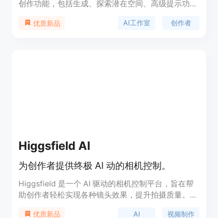
创作功能，包括生成、探索潜在空间、高级提示功能
等。其稳定版本为Diffusion 1.5，支持512x512分辨
AI工作室
创作者
优质新品
率，用户可以定制种子、规模、步骤等参数，满足不
同创作者的需求。
Higgsfield AI
为创作者提供终极 AI 动的相机控制。
Higgsfield 是一个 AI 驱动的相机控制平台，旨在帮
助创作者轻松实现各种镜头效果，提升拍摄质量。它
提供多种运动控制选项，用户可以快速生成所需的镜
AI
视频制作
优质新品
头动作。该产品定位于视频创作者，适用于各类影片