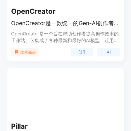
OpenCreator
OpenCreator是一款统一的Gen-AI创作者工作站，集成各种Gen-AI创意模型到直观界面中，让创作者无需切换模型或支付多个订阅费用即可生成高质量内容。
OpenCreator是一个旨在帮助创作者提高创作效率的
工作站。它集成了各种最新和最好的AI模型，让用户
在一个平台上轻松使用多种模型，避免在不同平台间
创作
AI
优质新品
切换或支付多个订阅费用。用户只需支付实际使用的
模型费用，没有额外费用或订阅费。OpenCreator致
力于让创作者通过AI技术创作出更高质量的内容，同
时保持易用性和灵活性。
Pillar