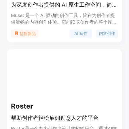
为深度创作者提供的 AI 原生工作空间，简化内容创作流程。
Muset 是一个 AI 驱动的创作工具，旨在为创作者提
供流畅的内容创作体验。它能读取创作者的整个库，
确保写作过程的上下文连贯性。该产品有助于消除创
AI 写作
内容创作
优质新品
作中的上下文丢失、想法淡化和注意力分散等问题。
Muset 的主要优势在于其上下文感知的共同创作代理
和多格式输出能力，适合各类内容创作者使用。定位
于高效的创作工作流，Muset 支持从概念到发布的整
个过程，旨在提高创作效率。
Roster
帮助创作者轻松雇佣创意人才的平台
Roster是一个专为创作者设计的招聘平台，通过AI技