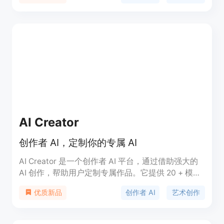
制作，尤其是需要高水平镜头控制的项目。
Higgsfield 采用订阅制定价，支持免费试用，适合所
有创意工作者。
AI Creator
创作者 AI，定制你的专属 AI
AI Creator 是一个创作者 AI 平台，通过借助强大的
AI 创作，帮助用户定制专属作品。它提供 20 + 模型
管线，支持多种风格和题材的创作。用户可以使用多
创作者 AI
艺术创作
优质新品
个 controlnet 同时进行修复和控制，释放他们的想
象力。AI Creator 还提供基于人工智能的大语言模
型，用于探索想象力的边界和创作意识流小说。用户