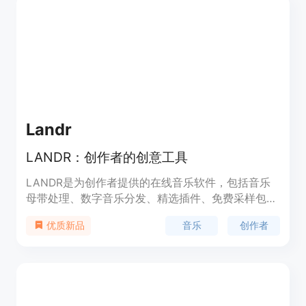
还可以在线定制训练模型，训练风格、人物、角色，
让他们在作品中获得最大的表现力。AI Creator 旨在
为创作者提供一个永不疲倦的想象力创造机，探索故
事的潜能。
Landr
LANDR：创作者的创意工具
LANDR是为创作者提供的在线音乐软件，包括音乐
母带处理、数字音乐分发、精选插件、免费采样包、
合作工具、音乐推广等功能。价格合理，试用免费。
音乐
创作者
优质新品