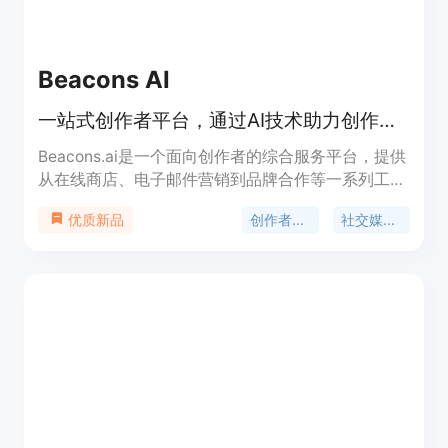
Beacons AI
一站式创作者平台，通过AI技术助力创作者成长。
Beacons.ai是一个面向创作者的综合服务平台，提供
从在线商店、电子邮件营销到品牌合作等一系列工
具，帮助创作者建立自己的品牌并实现商业化。该平
创作者工具
社交媒体管理
优质新品
台利用人工智能技术，简化了创作者在社交媒体上推
广和管理自己业务的过程。创作者可以通过
Beacons.ai创建个性化的链接，集成所有在线活动，
并通过自动化工具提高效率。此外，平台还提供分析
功能，帮助创作者更好地理解他们的受众并优化内容
策略。Beacons.ai致力于成为创作者成功的加速器，
通过提供必要的工具和资源，使创作者能够专注于创
作内容，同时实现商业价值的最大化。