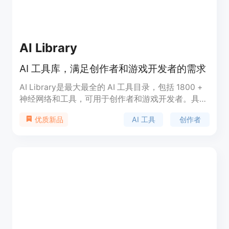
AI Library
AI 工具库，满足创作者和游戏开发者的需求
AI Library是最大最全的 AI 工具目录，包括 1800 +
神经网络和工具，可用于创作者和游戏开发者。具有
语义搜索和筛选功能。提供的功能包括文本生成、图
AI 工具
创作者
优质新品
像处理、视频编辑、设计辅助等。定价根据不同产品
而定，可以满足不同用户的需求。