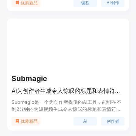
编程
AI创作
优质新品
语言开发，基于MYSQL数据库，完全开源且支持自
主二次开发。它能够帮助用户快速搭建自己的AI创作
平台，满足不同场景下的创作需求。产品定价为
2599元，购买后提供专属售后群、DeepSeek学习资
料等赠品，适合有AI创作需求的个人和企业使用，可
助力用户在AI创作领域实现高效创作和流量变现。
Submagic
AI为创作者生成令人惊叹的标题和表情符号的工具
Submagic是一个为创作者提供的AI工具，能够在不
到2分钟内为短视频生成令人惊叹的标题和表情符
号。您只需上传视频，自定义标题，即可大幅提高社
AI
创作者
优质新品
交媒体的参与度。