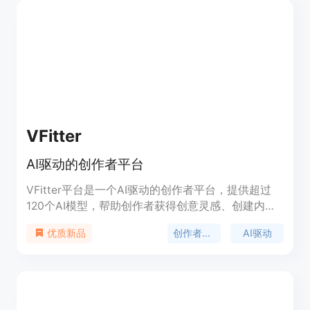
VFitter
AI驱动的创作者平台
VFitter平台是一个AI驱动的创作者平台，提供超过
120个AI模型，帮助创作者获得创意灵感、创建内
容、打包和增长自己的品牌。平台支持多种形态，包
创作者平台
AI驱动
优质新品
括图像生成、聊天机器人、AI模型构建等。用户可以
在平台上使用AI模型进行客户互动、提高员工效率，
并且无需编码即可构建高级AI模型。VFitter平台还提
供在线虚拟大学，为用户提供学习现代技能和灵活就
业的机会。