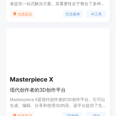
者提供一站式解决方案。其重要性在于整合了多种功
能，能显著提高内容创作效率。主要优点包括：支持
社交媒体
AI工具
优质新品
多平台，涵盖YouTube、TikTok、Instagram和
Facebook；具备AI辅助功能，如生成脚本、标题
等；拥有品牌记忆功能，保持品牌一致性。产品背景
为满足创作者、小团队、机构和创作者主导企业对快
速内容创作的需求。价格方面提供免费试用，之后可
根据不同套餐付费。定位是成为创作者的增长平台，
帮助其在不丢失品牌语境和性能可见性的前提下，更
高效地完成内容工作。
Masterpiece X
现代创作者的3D创作平台
Masterpiece X是现代创作者的3D创作平台。它可以
生成、编辑、分享和使用3D内容。该平台提供了生
成、编辑和分享3D模型的功能，还提供了API库供开
3D创作
设计
优质新品