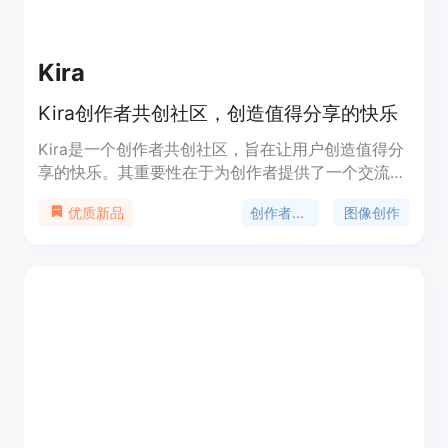
Kira
Kira创作者共创社区，创造值得分享的快乐
Kira是一个创作者共创社区，旨在让用户创造值得分
享的快乐。其重要性在于为创作者提供了一个交流和
创作的平台。主要优点包括有丰富的图片和视频素材
创作者社区
图像创作
优质新品
供用户选择，还可通过邀请他人获得积分。产品背景
信息暂未详细提及，从页面可知有积分系统，可能部
分高级功能需付费。定位是服务于广大创作者，促进
创意分享。