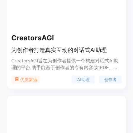
CreatorsAGI
为创作者打造真实互动的对话式AI助理
CreatorsAGI旨在为创作者提供一个构建对话式AI助
理的平台,助手能基于创作者的专有内容(如PDF、电
子书等)进行训练,从而与用户进行贴合创作者风格的
AI助理
创作者
优质新品
真实对话互动。该产品可让创作者的受众体验到与创
作者智慧的私人化对话,提供个性化的体验。
CreatorsAGI的主要优势在于能让创作者开发出真实
反映自身内容和气质的AI助理,在AI对话时代仍能保持
创作者的独特魅力。