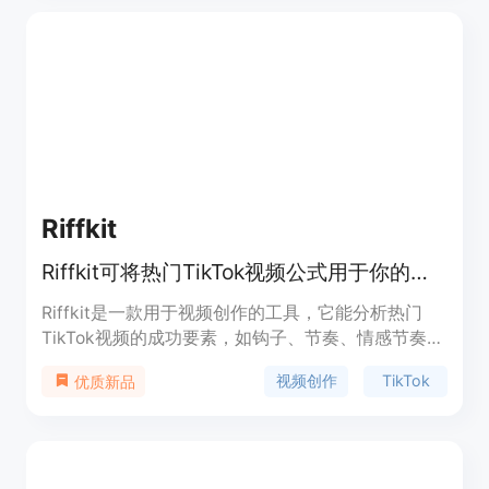
存储视频内容）、支持多格式导出。该产品面向创作
者、营销人员和研究人员等，致力于为他们提供便
捷、高效的视频文本转录服务，且完全免费。
Riffkit
Riffkit可将热门TikTok视频公式用于你的故事、产品，快速生成原创视频。
Riffkit是一款用于视频创作的工具，它能分析热门
TikTok视频的成功要素，如钩子、节奏、情感节奏
等，然后结合用户的故事、产品和角色，快速生成全
视频创作
TikTok
优质新品
新的原创视频。其重要性在于帮助用户节省创作时
间，提高创作效率，同时利用热门视频的成功公式，
增加新视频的爆火几率。产品的主要优点包括渲染速
度快，只需几分钟；支持多种视觉风格和结构；可实
现跨领域转换和多语言本地化。价格方面，按视频时