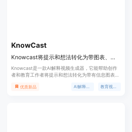
长计费，有效视频单条最低15美元，也可选择每月
99美元的套餐。该产品定位为满足短视频创作者、
广告商、数字人账号运营者等快速生成高质量视频的
需求。
KnowCast
Knowcast将提示和想法转化为带图表、字幕和故事性的视觉解释视频。
Knowcast是一款AI解释视频生成器，它能帮助创作
者和教育工作者将提示和想法转化为带有信息图表、
字幕和故事叙述的视觉解释视频。其重要性在于极大
AI解释视频生成器
教育视频生成器
优质新品
地提高了视频创作效率，无需手动构建每一帧。主要
优点包括操作简单，无需视频编辑经验；能快速生成
结构化视频。产品背景是为满足创作者和教育者对高
效视频内容创作的需求而开发。价格方面，有免费
版，也有标准（20美元）、专业（60美元）和高级
（200美元）等付费版本。定位是为创作者和教育者
提供便捷的视频创作工具。