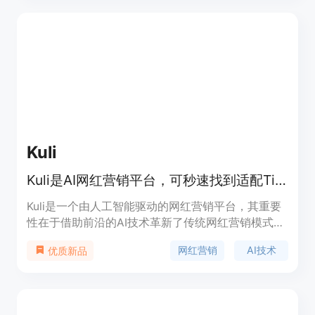
智的决策。产品主要优点包括实时追踪、发现异常值
和模式、提供AI写作支持、支持多种集成等。目前可
免费开始追踪。
Kuli
Kuli是AI网红营销平台，可秒速找到适配TikTok和Instagram创作者
Kuli是一个由人工智能驱动的网红营销平台，其重要
性在于借助前沿的AI技术革新了传统网红营销模式。
与传统平台依赖关注数等元数据不同，Kuli运用多模
网红营销
AI技术
优质新品
态AI逐帧分析TikTok和Instagram视频内容，能更精
准地匹配品牌与创作者。主要优点包括节省时间、降
低合作风险、提高投资回报率等。该平台面向品牌和
营销机构，帮助他们高效开展网红营销活动。价格方