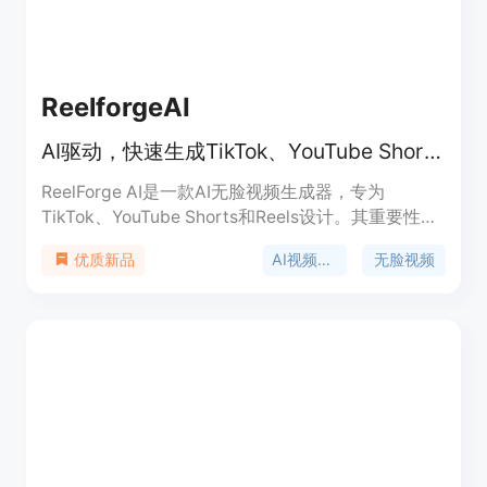
ReelforgeAI
AI驱动，快速生成TikTok、YouTube Shorts和Reels无脸视频，无模板无影子封禁
ReelForge AI是一款AI无脸视频生成器，专为
TikTok、YouTube Shorts和Reels设计。其重要性在
于能极大提高视频创作效率，帮助创作者轻松产出爆
AI视频生成
无脸视频
优质新品
款短视频。主要优点有：无需模板，避免影子封禁；
能在数分钟内生成独特的脚本、语音和视觉效果；无
需视频编辑经验，全自动化操作。产品背景是满足短
视频创作者对高效、便捷、多样化视频创作的需求。
价格方面，提供免费到147美元/月的多种套餐，无视
频渲染或导出费用。定位是为短视频创作者提供一站
式服务。