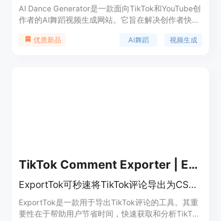
AI Dance Generator是一款面向TikTok和YouTube创
作者的AI舞蹈视频生成网站。它旨在解决创作者快速
制作具有一致风格的优质AI舞蹈视频的难题。主要优
AI舞蹈
视频生成
优质新品
点包括操作简单，无需舞蹈技能和复杂编辑；能保持
角色和视觉身份完整，生成的视频效果自然、富有表
现力；提供多种舞蹈模板和工作流程，可快速将灵感
转化为可分享的视频。产品定位为助力创作者高效产
出符合当下潮流的舞蹈视频，推动创作者进入AI舞蹈
创作新时代。页面未提及价格信息。
TikTok Comment Exporter | ExportTok
ExportTok可秒速将TikTok评论导出为CSV或Excel，一键分析对话，安全便捷。
ExportTok是一款用于导出TikTok评论的工具。其重
要性在于帮助用户节省时间，快速获取和分析TikTok