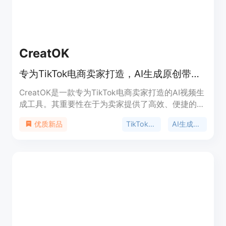
脸视频。
CreatOK
专为TikTok电商卖家打造，AI生成原创带货视频，一键复刻爆款创意
CreatOK是一款专为TikTok电商卖家打造的AI视频生
成工具。其重要性在于为卖家提供了高效、便捷的视
频制作解决方案，降低了视频制作的门槛和成本。主
TikTok带货视频
AI生成视频
优质新品
要优点包括：无需成为提示词专家，AI自动优化提示
词；生成的视频无水印，可直接用于TikTok发布和商
业用途；能一键复刻爆款，快速跟进热门内容；支持
多种顶级AI模型，自动选择最优方案；支持产品图片
转视频等。产品背景是满足TikTok电商卖家对于快
速、高效制作带货视频的需求。价格方面，目前提供
免费使用。定位是成为TikTok电商卖家的必备工具。