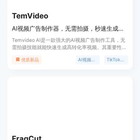
TemVideo
AI视频广告制作器，无需拍摄，秒速生成高转化视频，适用于多平台。
Temvideo AI是一款强大的AI视频广告制作工具，无
需拍摄技能就能快速生成高转化率视频。其重要性在
于为电商、内容创作者等提供了高效、低成本的视频
AI视频广告制作
TikTok广告生成
优质新品
制作解决方案。产品主要优点包括节省时间、降低成
本、提升转化率，可实现批量视频快速生成。它有免
费试用和付费订阅两种模式，价格方面有不同的套餐
可供选择，涵盖了从个人到企业级别的需求。产品定
位是满足电商、内容创作、戏剧工作室等多行业的视
频制作需求。价格套餐有免费、个人版每月13.9 -
19.9美元、标准版每月139 - 199美元、专业版每月
349 - 499美元、企业定制版等，并且年度订阅有
30%的折扣。
FragCut