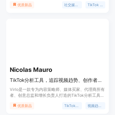
于为用户提供了便捷、高效、全面的社交媒体数据访
社交媒体API
TikTok API
优质新品
问方式。主要优点包括：统一平台覆盖，一个API密
钥可访问20个平台，避免碎片化集成和多令牌管理；
AI代理优先架构，适用于LLM工作流和自动化框架；
易于使用，只需添加授权头即可；提供实时和历史数
据，方便进行深入分析和市场情报挖掘；响应速度
快，提供1对1支持。产品背景是满足开发者和企业对
社交媒体数据的需求。价格方面，提供免费版用于测
试和探索，还有基础版、专业版和企业版等不同套
餐，根据需求选择不同的信用额度。定位是为开发
者、AI构建者、自动化工程师和全球企业提供可靠、
可扩展的社交媒体数据访问服务。
Nicolas Mauro
TikTok分析工具，追踪视频趋势、创作者和竞争对手，助力营销决策。
Virlo是一款专为内容策略师、媒体买家、代理商所有
者、创意总监和增长负责人打造的TikTok分析工具。
它可以每日监测21000多位创作者，提前发现趋势，
TikTok分析
视频趋势追踪
优质新品
还能分析YouTube Shorts和Reels。其重要性在于为
营销活动提供AI驱动的数据支持，帮助用户做出更明