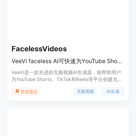
面提供免费试用，之后的定价未明确提及。
FacelessVideos
VeeVi faceless AI可快速为YouTube Shorts和TikTok创作无脸病毒视频。
VeeVi是一款先进的无脸视频AI生成器，能帮助用户
为YouTube Shorts、TikTok和Reels等平台创建无脸
视频。其重要性在于让创作者无需露脸就能产出专业
无脸视频
AI生成
优质新品
且吸引人的内容。主要优点包括AI驱动、支持多语
言、多种风格可选、快速生成等。产品背景是满足创
作者对于快速、高效制作无脸视频的需求。价格方
面，有免费使用选项，也提供付费套餐，如
STARTER套餐每月19美元，包含15个无脸视频，还
有额外AI积分等。产品定位是面向YouTube和TikTok
等平台的创作者，助力他们轻松制作出有吸引力的无