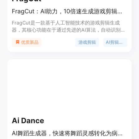
FragCut：AI助力，10倍速生成游戏剪辑，自动检测Valorant高光时刻
FragCut是一款基于人工智能技术的游戏剪辑生成
器，其核心功能在于通过先进的AI算法，自动识别游
戏视频中的精彩瞬间，并将其转化为适合社交媒体传
游戏剪辑
AI剪辑生成器
优质新品
播的竖版视频。该产品的重要性在于极大地提高了游
戏内容创作者的剪辑效率，无需专业的剪辑技能，即
可快速生成高质量的游戏剪辑。产品的主要优点包
括：AI智能检测、竖版视频优化、自动生成字幕、快
速制作蒙太奇、精准微调剪辑等。产品背景是为了解
决游戏内容创作者在剪辑过程中耗时耗力的问题，帮
助他们更轻松地产出大量优质内容。价格方面，提供
免费使用的机会，具体付费模式可查看官网定价页
面。产品定位是面向广大游戏内容创作者，帮助他们
快速制作出具有传播力的游戏剪辑。
Ai Dance
AI舞蹈生成器，快速将舞蹈灵感转化为病毒式AI舞蹈视频，风格一致。