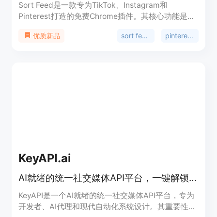
Sort Feed是一款专为TikTok、Instagram和
Pinterest打造的免费Chrome插件。其核心功能是对
这三个平台上的帖子进行排序，无论是按互动量还是
sort feed chrome扩展
pinterest排序扩展
优质新品
日期都能轻松实现，还支持一键导出数据，大大加速
了调研流程。该插件的重要性在于它为创作者和社交
团队提供了高效的内容管理和分析工具，能让他们快
速筛选出优质内容，节省时间和精力。它的主要优点
包括操作便捷、数据导出功能实用、不影响浏览器性
能等。价格方面，它是完全免费的，无需信用卡即可
安装使用。其定位是帮助创作者和社交团队更高效地
处理社交媒体内容。
KeyAPI.ai
AI就绪的统一社交媒体API平台，一键解锁超20个平台数据
KeyAPI是一个AI就绪的统一社交媒体API平台，专为
开发者、AI代理和现代自动化系统设计。其重要性在