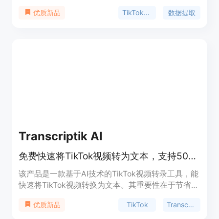
评论数据。主要优点包括：无需登录TikTok账号，避
TikTok评论导出
数据提取
优质新品
免被平台封禁；操作简单，只需粘贴视频链接即可；
支持批量导出，能绕过官方速率限制；数据准确可
靠，与TikTok保持一致且实时更新。产品背景是满足
营销人员、创作者和研究人员对TikTok评论数据的分
析需求。价格方面，有免费版可导出2000条评论，
也有不同价位的付费套餐，如Essential每月9.99美
元可导出500,000条评论，Growth每月14.99美元可
导出200万条评论，Pro每月19.99美元可导出500万
条评论。定位是为各类用户提供高效、安全的TikTok
评论导出和分析解决方案。
Transcriptik AI
免费快速将TikTok视频转为文本，支持50+语言，AI助力
该产品是一款基于AI技术的TikTok视频转录工具，能
快速将TikTok视频转换为文本。其重要性在于节省人
工转录时间，提高效率。主要优点包括支持50多种
TikTok
Transcript Generator
优质新品
语言、免费使用、AI增强准确性等。产品背景是满足
用户对TikTok视频内容文本化的需求。价格方面，有