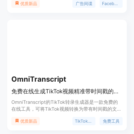
广告间谍
Facebook广告
优质新品
对手动态、分析创意内容，为电子商务和代发货业务
提供产品思路。主要优点包括多平台支持、深度竞品
洞察、趋势信号跟踪、高级筛选功能等。产品价格提
供免费试用，具体付费方案未提及。该产品定位为帮
助电商从业者、广告投放人员等提升广告效果和业务
竞争力。
OmniTranscript
免费在线生成TikTok视频精准带时间戳的文字转录，无需注册，不限使用次数。
OmniTranscript的TikTok转录生成器是一款免费的
在线工具，可将TikTok视频转换为带有时间戳的文
本。其重要性在于方便用户对视频内容进行编辑、创
TikTok转录
免费工具
优质新品
建字幕和引用等操作。主要优点包括无需注册、不限
使用次数、处理速度快、转录精度高、保护隐私（不