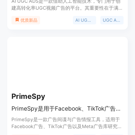
AI UGC ADS是一款借助人工智能技术，专门用于创
建高转化率UGC视频广告的平台。其重要性在于满足
了企业和营销人员在快速、高效、低成本制作广告方
AI UGC Ads
UGC Ads AI
优质新品
面的需求。主要优点包括：无需聘请创作者、节省拍
摄和剪辑成本和时间、可快速生成多种广告变体进行
测试和推广。产品背景是针对传统UGC广告制作缓慢
且昂贵的痛点而开发。价格方面，AI UGC广告每条3
- 10美元，相比传统的每条150美元成本大幅降低。
定位是为电商卖家、广告代理商等提供一站式广告制
作解决方案。
PrimeSpy
PrimeSpy是用于Facebook、TikTok广告及Meta广告库研究的广告间谍和情报工具。
PrimeSpy是一款广告间谍与广告情报工具，适用于
Facebook广告、TikTok广告以及Meta广告库研究。
其重要性在于帮助用户快速找到制胜广告、了解竞争