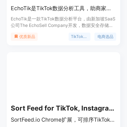
EchoTik是TikTok数据分析工具，助商家和创作者优化策略、选品等
EchoTik是一款TikTok数据分析平台，由新加坡SaaS
公司The EchoSell Company开发，数据安全存储在
美国AWS服务器。它为TikTok电商生态系统提供全
TikTok数据分析
电商选品
优质新品
面的数据支持，助力卖家、创作者和品牌提升竞争
力。平台提供免费试用，具体付费价格未提及。其定
位是成为TikTok电商领域的数据驱动专家，帮助用户
利用数据洞察做出更明智的决策。平台的重要性在于
它能让用户深入了解TikTok市场趋势、竞品情况和消
费者行为，从而优化内容和产品策略，提高销售业
绩。
Sort Feed for TikTok, Instagram &amp; Pinterest
SortFeed.io Chrome扩展，可排序TikTok、Instagram和Pinterest帖子并导出数据。