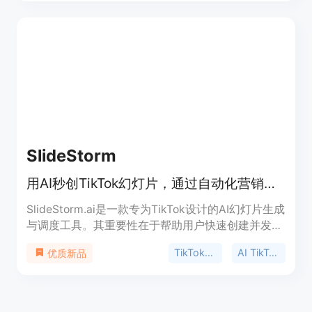
免费版和每月20美元的无限使用版。定位为方便用户
处理TikTok视频文本内容的生产力工具。
SlideStorm
用AI秒创TikTok幻灯片，通过自动化营销为业务引流。
SlideStorm.ai是一款专为TikTok设计的AI幻灯片生成
与调度工具。其重要性在于帮助用户快速创建并发布
TikTok幻灯片，节省时间与精力。主要优点包括可利
TikTok幻灯片生成器
AI TikTok内容
优质新品
用强大的AI生成器轻松创建幻灯片，具备全功能的幻
灯片编辑器，有丰富的图像库，支持批量生成幻灯片
等。产品背景为满足TikTok用户对于高效内容创作的
需求。价格方面，提供免费试用，之后有不同档次的