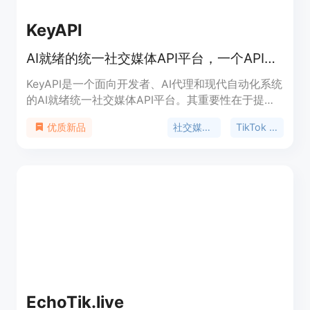
KeyAPI
AI就绪的统一社交媒体API平台，一个API密钥打通20+平台
KeyAPI是一个面向开发者、AI代理和现代自动化系统
的AI就绪统一社交媒体API平台。其重要性在于提供
了统一的API接口，解决了传统社交媒体数据获取中
社交媒体API
TikTok API
优质新品
碎片化集成、多密钥管理和速率限制混乱的问题。主
要优点包括统一平台覆盖、AI代理优先架构、易于使
用、实时和历史数据兼备、响应迅速、提供一对一支
持等。产品背景是为满足开发者对社交媒体数据的高
效获取需求而开发。价格方面，提供免费、基础
（59美元/31天）、专业（199美元/31天）和高级
（699美元/31天）等不同套餐。定位是为开发者、
AI构建者、自动化工程师和全球企业提供可靠、可扩
展的社交媒体数据访问服务。
EchoTik.live