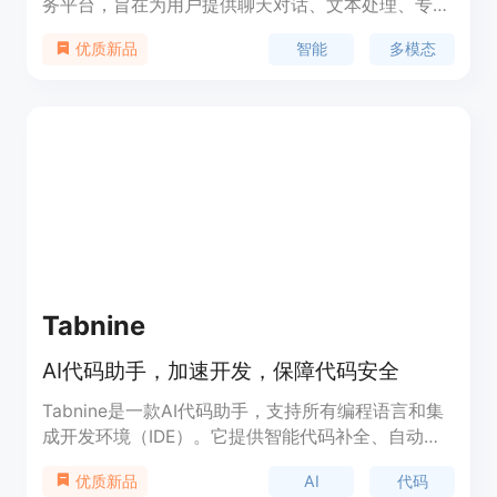
务平台，旨在为用户提供聊天对话、文本处理、专业
绘画、音乐创作、视频创作等多元化服务。它结合了
智能
多模态
优质新品
先进的人工智能技术，通过对话词库、绘画词库等资
源，能够满足不同用户在不同场景下的应用需求。
Tabnine
AI代码助手，加速开发，保障代码安全
Tabnine是一款AI代码助手，支持所有编程语言和集
成开发环境（IDE）。它提供智能代码补全、自动代
码生成、错误检查和代码导航等功能，大大提高开发
AI
代码
优质新品
效率。Tabnine的优势在于其强大的机器学习模型和