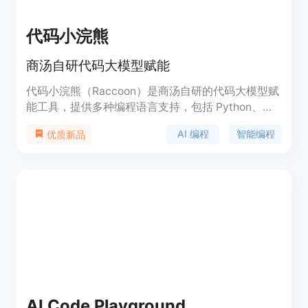
代码小浣熊
商汤自研代码大模型赋能
代码小浣熊（Raccoon）是商汤自研的代码大模型赋
能工具，提供多种编程语言支持，包括 Python、
C#、C/C++、Java、Go、JavaScript 等。它以 IDE
AI 编程
智能编程
优质新品
插件的形式为用户提供智能编程服务，帮助用户在日
常编程中随时随地开启 AI 编程。代码小浣熊能够快
速定位代码中的问题，提供自动补全、代码纠错、语
法优化等功能，大大提升编程效率。
AI Code Playground