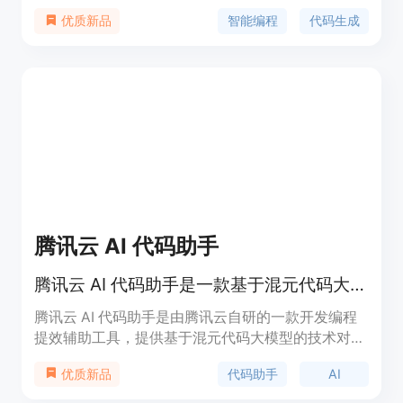
等功能。它能够提升开发人员的编程效率和代码质
智能编程
代码生成
优质新品
量，减少编程错误，降低修复问题的频率。该产品适
合各种开发者使用，特别是在快速开发和测试需求
中。随着智能编程的兴起，JoyCoder 为开发者提供
了一个高效、流畅的编程环境，满足其多样化需求。
产品定价方面，具体信息请联系售前顾问。
腾讯云 AI 代码助手
腾讯云 AI 代码助手是一款基于混元代码大模型的开发编程提效辅助工具，提供自动补全、代码生成、技术对话等功能。
腾讯云 AI 代码助手是由腾讯云自研的一款开发编程
提效辅助工具，提供基于混元代码大模型的技术对
话、代码补全、代码诊断和优化等能力，帮助开发者
代码助手
AI
优质新品
生成优质代码、解决技术难题，提升编码效率。