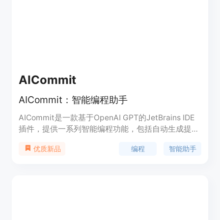
有智能bug查找、解释代码、自动生成单元测试的功
能，以及根据代码自动产生相应的测试用例等功能。
AICommit
AICommit：智能编程助手
AICommit是一款基于OpenAI GPT的JetBrains IDE
插件，提供一系列智能编程功能，包括自动生成提交
信息、代码优化、代码解释、文档生成、代码转换和
编程
智能助手
优质新品
翻译等。让您的编程过程更高效、更便捷。