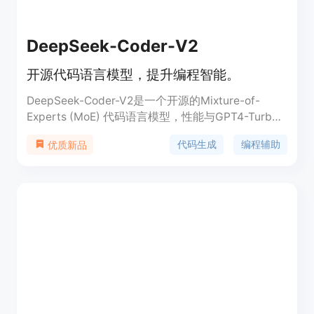
DeepSeek-Coder-V2
开源代码语言模型，提升编程智能。
DeepSeek-Coder-V2是一个开源的Mixture-of-
Experts (MoE) 代码语言模型，性能与GPT4-Turbo
相当，在代码特定任务上表现卓越。它在DeepSeek-
代码生成
编程辅助
优质新品
Coder-V2-Base的基础上，通过6万亿token的高质
量多源语料库进一步预训练，显著增强了编码和数学
推理能力，同时保持了在通用语言任务上的性能。支
持的编程语言从86种扩展到338种，上下文长度从
16K扩展到128K。