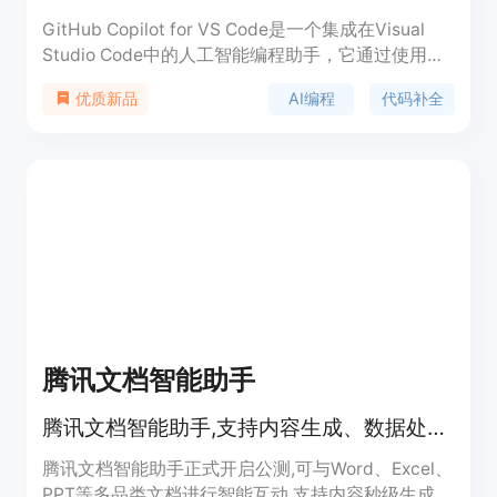
GitHub Copilot for VS Code是一个集成在Visual
Studio Code中的人工智能编程助手，它通过使用先
进的机器学习模型，帮助开发者自动补全代码、生成
AI编程
代码补全
优质新品
代码段，甚至整个文件。这个工具的背景是提高编程
效率和质量，特别是在大型项目和复杂代码库中。
GitHub Copilot分为免费版和付费版，免费版提供有
限的代码补全和聊天请求，而付费版则提供无限的功
能和访问更多模型。
腾讯文档智能助手
腾讯文档智能助手,支持内容生成、数据处理、版式美化等创作需求
腾讯文档智能助手正式开启公测,可与Word、Excel、
PPT等多品类文档进行智能互动,支持内容秒级生成,