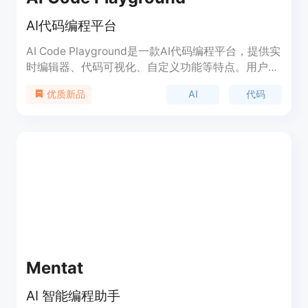
AI代码编程平台
AI Code Playground是一款AI代码编程平台，提供实
时编辑器、代码可视化、自定义功能等特点。用户可
以在平台上编写、调试和分享代码，提供丰富的代码
AI
代码
优质新品
库和教程，帮助用户提高编程技能。定价根据使用情
况而定，定位于为编程爱好者和专业开发人员提供便
捷的编程环境。
Mentat
AI 智能编程助手