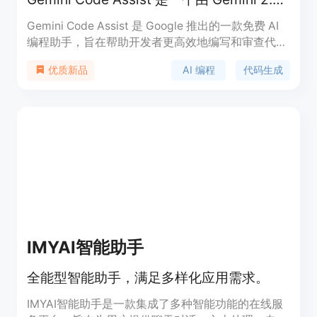
Gemini Code Assist 是 Google 推出的一款免费 AI
编程助手，旨在帮助开发者更高效地编写和审查代
码。它基于 Gemini 2.0 模型，支持所有公开领域的
AI 编程
代码生成
优质新品
编程语言，并针对代码生成和审查进行了优化。该工
具提供高达每月 180,000 次代码补全的免费使用额
度，适合学生、自由开发者和初创团队等不同用户群
体。通过集成到 Visual Studio Code 和 JetBrains
IDEs 等开发环境中，开发者可以在不切换窗口的情
况下完成代码生成、调试和修改。
IMYAI智能助手
全能型智能助手，满足多样化应用需求。
IMYAI智能助手是一款集成了多种智能功能的在线服