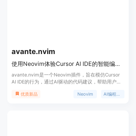
avante.nvim
使用Neovim体验Cursor AI IDE的智能编程助手
avante.nvim是一个Neovim插件，旨在模仿Cursor
AI IDE的行为，通过AI驱动的代码建议，帮助用户以
最小的努力将这些建议直接应用到他们的源文件中。
Neovim
AI编程助手
优质新品
该插件目前处于早期开发阶段，代码可能不稳定，问
题频发，但项目正在进行快速迭代，将陆续添加许多
令人兴奋的新功能。