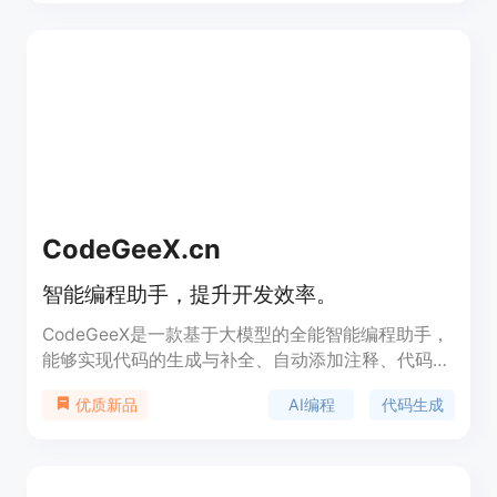
练有数十亿行代码，并可以根据您的需求生成代码建
议。它还可以检测代码中难以发现的漏洞，并提供修
复建议。您可以在15种编程语言和多个集成开发环境
中使用CodeWhisperer，包括Python、Java、
JavaScript、VS Code、IntelliJ IDEA等。使用
CodeWhisperer，您可以更快、更安全地编写代码。
CodeGeeX.cn
智能编程助手，提升开发效率。
CodeGeeX是一款基于大模型的全能智能编程助手，
能够实现代码的生成与补全、自动添加注释、代码翻
译以及智能问答等功能，支持多种主流IDE和编程语
AI编程
代码生成
优质新品
言，帮助开发者显著提高工作效率。