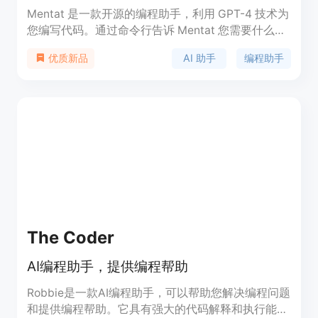
Mentat 是一款开源的编程助手，利用 GPT-4 技术为
您编写代码。通过命令行告诉 Mentat 您需要什么，
它会直接在现有或新建的源文件中创建代码。
AI 助手
编程助手
优质新品
Mentat 可以自动理解现有代码的上下文，并在多个
位置和文件中进行协调编辑。与 Copilot 不同，
Mentat 实际上会为您编写代码，而不仅仅在您输入
时提供内联建议。Mentat 可用于现有代码和新代码
和脚本的编写。快来体验吧！
The Coder
AI编程助手，提供编程帮助
Robbie是一款AI编程助手，可以帮助您解决编程问题
和提供编程帮助。它具有强大的代码解释和执行能