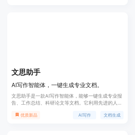
海量代码数据库，可以为开发人员提供准确和有用的
代码建议。定价灵活多样，适应个人开发者和企业团
队的需求。Tabnine定位于成为开发者的好帮手，让
开发工作更高效、更快速。
文思助手
AI写作智能体，一键生成专业文档。
文思助手是一款AI写作智能体，能够一键生成专业报
告、工作总结、科研论文等文档。它利用先进的人工
智能技术，为用户节省时间，提高工作效率。该产品
AI写作
文档生成
优质新品
由厦门苏哒智能科技有限公司开发，拥有强大的功能
和广泛的应用场景。