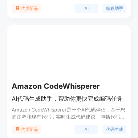
力，可以解释和执行Python代码，并提供实时反
AI
编程助手
优质新品
馈。Robbie还提供了丰富的编程教程和示例代码，
帮助您学习和提升编程技能。无论您是初学者还是有
经验的开发者，Robbie都可以成为您的最佳编程伙
伴。
Amazon CodeWhisperer
AI代码生成助手，帮助你更快完成编码任务
Amazon CodeWhisperer是一个AI代码伴侣，基于您
的注释和现有代码，实时生成代码建议，包括代码片
段和完整函数。它可以帮助您绕过耗时的编码任务，
AI
代码生成
优质新品
加速使用陌生API构建应用程序。CodeWhisperer训