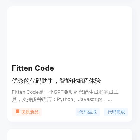
Fitten Code
优秀的代码助手，智能化编程体验
Fitten Code是一个GPT驱动的代码生成和完成工
具，支持多种语言：Python、Javascript、
Typescript、Java等。它能够自动为您的代码补充
代码生成
代码完成
优质新品
缺失的部分，节省您宝贵的开发时间。基于AI大模型
对代码进行语义级翻译，支持多种编程语言互译。同
时，它能够根据您的代码自动生成相关注释，为您的
代码提供清晰易懂的解释和文档。除此之外，它还拥