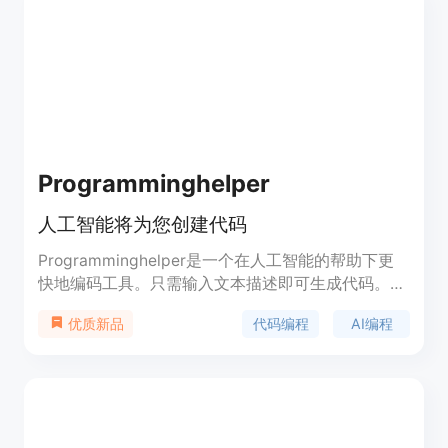
Programminghelper
人工智能将为您创建代码
Programminghelper是一个在人工智能的帮助下更
快地编码工具。只需输入文本描述即可生成代码。人
工智能将为您创建代码。它不仅仅是一个代码生成
代码编程
AI编程
优质新品
器，还是一个可以帮助您完成各种任务的工具。全部
集中在一处。它可以提供描述中的功能、SQL命令的
文本描述、翻译语言、从描述生产的HTML、代码解
释、获取代码测试等功能。