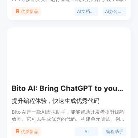
实现数据处理、版式美化等创作辅助功能。主要优势
AI文档工具
Ai办公助手
优质新品
有:可基于标题或描述生成多类型文档内容,支持函数
公式应用、数据处理、表格自动化等能力,实现 PPT
一键美化,可快速提取 PDF 文档摘要等,让文档内容实
现跨品类畅通流转。
Bito AI: Bring ChatGPT to your IDE for devs
提升编程体验，快速生成优秀代码
Bito AI是一款AI虚拟助手，能够帮助开发者提升编程
效率。它可以生成优秀的代码、构建单元测试、创建
代码注释、解释新代码、改进代码性能等。Bito AI支
AI
编程助手
优质新品
持多种IDE，包括JetBrains系列、VS Code等。它是