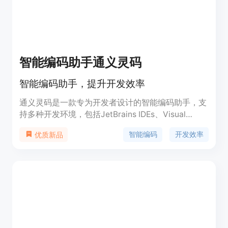
智能编码助手通义灵码
智能编码助手，提升开发效率
通义灵码是一款专为开发者设计的智能编码助手，支
持多种开发环境，包括JetBrains IDEs、Visual
Studio Code、Visual Studio等。它通过集成先进的
智能编码
开发效率
优质新品
AI技术，帮助开发者快速完成编码任务，提高编码效
率和质量，适用于各种编程语言和开发场景。