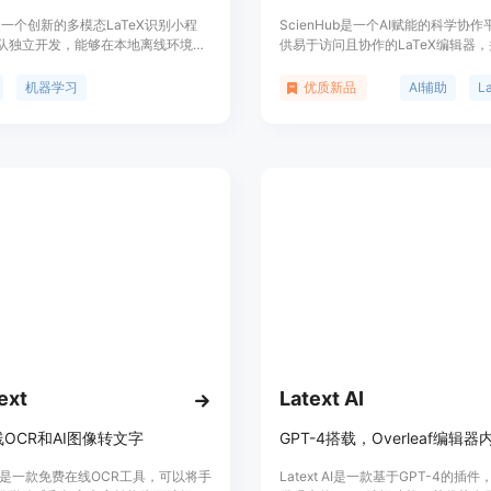
X是一个创新的多模态LaTeX识别小程
ScienHub是一个AI赋能的科学协
队独立开发，能够在本地离线环境中
供易于访问且协作的LaTeX编辑器，
的基于CPU的推理。无论是LaTeX公
增强的语言润色功能，帮助研究人员
还是混合文本，MixTeX都能轻松识
写作效率。它具有实时预览功能，可
机器学习
优质新品
AI辅助
中英文处理。得益于强大的技术支持
译和预览LaTeX文档，并通过Paper
，MixTeX无需GPU资源即可高效
语言润色，确保写作不会成为研究的
合任何Windows电脑，极大地方便了
ScienHub已经获得了来自顶级研
。
人员的信任。
ext
Latext AI
OCR和AI图像转文字
ext是一款免费在线OCR工具，可以将手
Latext AI是一款基于GPT-4的插