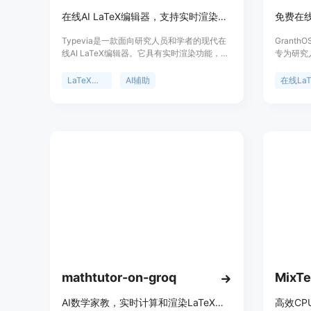
在线AI LaTeX编辑器，支持实时渲染、协作、模板及浏览器内运行Python
Typevia是一款面向研究人员和学者的现代在
Grant
线AI LaTeX编辑器。它具有实时渲染功能，让
专为研究
用户在输入内容时能立即看到文档的呈现效
LaTe
果，大大提高了写作效率。实时协作功能方便
格式调整
LaTeX编辑器
AI辅助
多人共同撰写文档，可同时编辑、共享、评论
辅助写作
和跟踪每一处更改。提供丰富的模板，涵盖论
建议、自
文、学位论文和演讲等，帮助用户跳过繁琐的
安装，可
格式设置。此外，还支持在浏览器内运行
了解决研
Python，无需安装和服务器配置。产品定位为
种问题。
Overleaf的现代替代方案，价格信息未在页面
AI编辑和
提及。
身付费版
支持和A
生和教育
mathtutor-on-groq
MixT
AI数学家教，实时计算和渲染LaTeX格式数学问题
高效CP