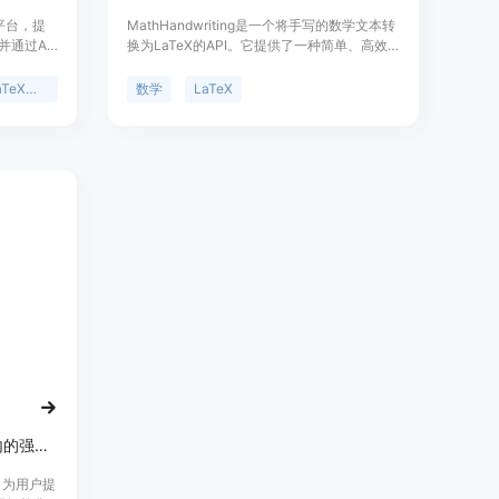
作平台，提
MathHandwriting是一个将手写的数学文本转
并通过AI
换为LaTeX的API。它提供了一种简单、高效
提高论文
的方式，将手写的数学方程转换为数字格式，
以实时编
方便学生和教师在数字环境中处理和共享数学
LaTeX编辑
数学
LaTeX
GPT进行
内容。MathHandwriting通过使用AI技术，实
障碍。
现了将手写的数学方程转换为LaTeX格式的功
究机构研究
能，从而提高了数学学习的效率。
GPT-4搭载，Overleaf编辑器内的强大插件
件，为用户提