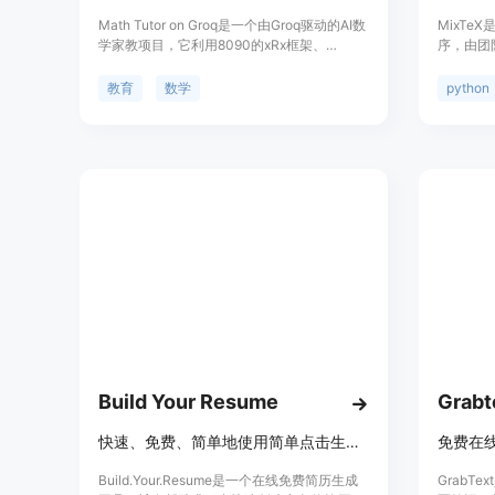
Math Tutor on Groq是一个由Groq驱动的AI数
MixTe
学家教项目，它利用8090的xRx框架、
序，由团
Whisper和Llama 3.3 70b模型以及
执行高效
Elevenlabs的TTS技术，以实时对话的方式回
式、表格
教育
数学
python
应学生的数学问题。Groq的高速度使得复杂问
别，支持
题的响应几乎瞬间完成，提供了流畅的学习体
和优化设计
验。该项目还可以通过内部数学引擎解决代数
运行，适
和微积分问题，然后将解决方案作为上下文提
用户体验
供给AI，以提高回应的准确性。
Build Your Resume
Grabt
快速、免费、简单地使用简单点击生成您的专业简历。
免费在线
Build.Your.Resume是一个在线免费简历生成
GrabT