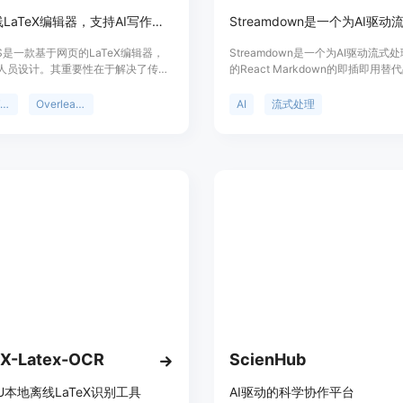
免费在线LaTeX编辑器，支持AI写作，无需安装，可在浏览器编写文档。
hOS是一款基于网页的LaTeX编辑器，
Streamdown是一个为AI驱动流式
人员设计。其重要性在于解决了传统
的React Markdown的即插即用
X使用中的诸多痛点，如本地安装困难、
决了在标记和流式处理时出现的新挑
繁琐、编译问题等。主要优点包括AI
保安全且完美格式化的Markdown
在线LaTeX编辑器
Overleaf替代方案
AI
流式处理
，可使写作速度提升10倍；具备智能
优点包括AI驱动流式处理、内置安
动格式化和即时PDF预览功能；无需
GitHub Flavored Markdown等。
在浏览器中直接使用。产品背景是为
究人员在使用LaTeX过程中遇到的各
价格方面，提供免费版，有每周25次
5次PDF下载额度，也有49美元的终
，包含无限AI编辑、终身更新、优先
PI访问等。定位是成为研究人员、学
工作者的首选LaTeX编辑工具。
eX-Latex-OCR
ScienHub
U本地离线LaTeX识别工具
AI驱动的科学协作平台