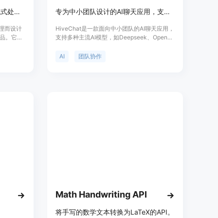
Streamdown是一个为AI驱动流式处理而设计的React Markdown的即插即用替代品。
专为中小团队设计的AI聊天应用，支持多种AI模型，如Deepseek、Open AI、Claude和Gemini。
处理而设计
HiveChat是一款面向中小团队的AI聊天应用，
替代品。它解
支持多种主流AI模型，如Deepseek、Open
战，可确
AI、Claude和Gemini等。其核心功能是为团
内容。主要
队提供高效、灵活的AI交互体验，支持LaTeX
AI
团队协作
全性、支持
和Markdown渲染、图像理解、AI智能体等功
能。该产品通过管理员配置，可实现全团队轻
松使用，适用于公司、学校、组织等小型团
队。其技术栈包括Next.js、Tailwindcss、
Auth.js、PostgreSQL等，支持本地部署、
Docker部署和Vercel部署，具有较高的灵活性
和可扩展性。
Math Handwriting API
将手写的数学文本转换为LaTeX的API。