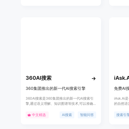
有的图文和视频内容，还能对搜索结果进行改
的情感和
写和创造，从而帮助用户更深入地理解和探索
验。知我
信息。纳米搜索的主要优点在于其能够将搜索
放心使用
结果转化为创意资源，并形成视频创作，实现
搜索即创作，从根本上改写了搜索引擎的定义
和形态。
360AI搜索
iAsk.
360集团推出的新一代AI搜索引擎
免费AI
360AI搜索是360集团推出的新一代AI搜索引
iAsk.
擎,通过语义理解、知识图谱等技术,可以准确
的自然语
理解用户的搜索意图,主动提问补全信息,从海
可靠的问题
量网页中深度提取相关内容,最终给出结构清
站来源进
中文精选
AI搜索
智能问答
搜索引
晰、全面准确的答案,大大提升了搜索的便捷性
无存储用
和准确性。