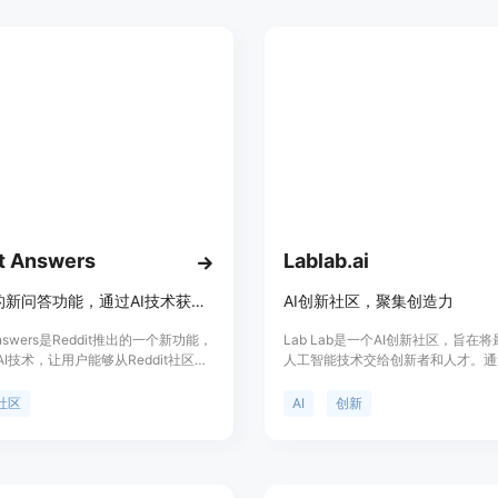
搜索。它还具有智能推荐和个性化定
根据用户的搜索历史和偏好，为用户
化的搜索结果和推荐内容。天工 AI 
成为用户工作和学习的好帮手。
t Answers
Lablab.ai
Reddit的新问答功能，通过AI技术获取社区信息和讨论。
AI创新社区，聚集创造力
 Answers是Reddit推出的一个新功能，
Lab Lab是一个AI创新社区，旨在
I技术，让用户能够从Reddit社区中
人工智能技术交给创新者和人才。通
、建议、讨论和观点。这个功能通过
竞争的活动组织，您将与团队合作，
的对话界面，让用户可以提出问题，并
为核心进行创新。我们希望激发资助
社区
AI
创新
dit的各个社区中获得相关讨论的汇总，
感，加速创新。活动中不会给出具体
区和帖子的链接。Reddit Answers
解决，而是专注于使用AI技术进行
为了改善Reddit的搜索体验，使其更
与AI实验室和其他AI社区密切合作
、更相关。目前，Reddit Answers
一个平台，为全球人们创造无障碍的