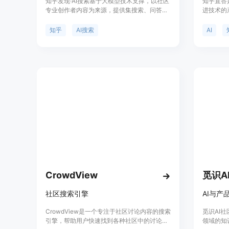
知乎发现·AI搜索基于大模型技术支撑，以社区
知乎直答
专业创作者内容为来源，提供集搜索、问答、
进技术的
追问功能的全新体验。用户可获得更广解答范
心，多种
围，如历史事件、科技问题。定位为雷达，可
的获取可
知乎
AI搜索
AI
帮助用户寻找专业回答。产品定价暂未公布。
系统，能
成结果进
及对知识
为用户提
者和用户
CrowdView
觅识A
社区搜索引擎
AI与产
CrowdView是一个专注于社区讨论内容的搜索
觅识AI
引擎，帮助用户快速找到各种社区中的讨论话
领域的知