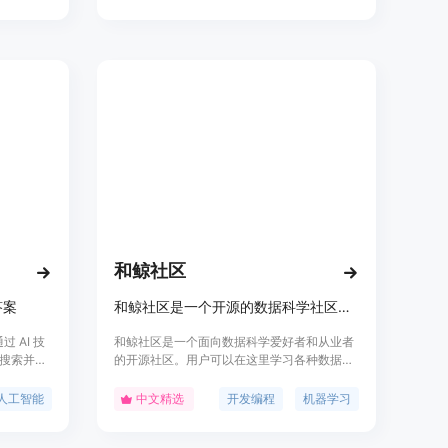
提供全面资
用户提供了一站式的搜索体验，帮助用户节省
时间、提高搜索效率，并且完全免费，保护用
户隐私。
和鲸社区
答案
和鲸社区是一个开源的数据科学社区平台
 AI 技
和鲸社区是一个面向数据科学爱好者和从业者
搜索并提
的开源社区。用户可以在这里学习各种数据科
信息中快
学相关知识,分享代码、案例和数据集,参与数
学习效
据竞赛等。平台集成了多种数据科学常用工具,
人工智能
中文精选
开发编程
机器学习
，包括文本
提供免费的云计算资源。
持多语言