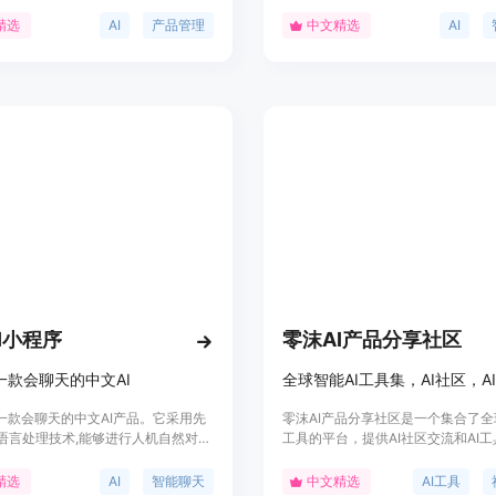
发产品用例。社区成员有机会成为'超
质量的搜索结果,让用户快速直达所
一人公司'。可通过邮件或社交媒体与
塔AI搜索具有语义理解能力强、支
精选
AI
产品管理
中文精选
AI
，加入AI PM社区。
式搜索、支持语音输入等优点,可
SIGNIFICANTLY 提高搜索效率。
I小程序
零沫AI产品分享社区
,一款会聊天的中文AI
是一款会聊天的中文AI产品。它采用先
零沫AI产品分享社区是一个集合了全
语言处理技术,能够进行人机自然对
工具的平台，提供AI社区交流和AI
可以与知我AI进行日常闲聊、讨论时
库，覆盖自然语言处理、机器学习、
获得生活建议等。知我AI还具有一定
觉等多个领域。它为用户带来最新的
精选
AI
智能聊天
中文精选
AI工具