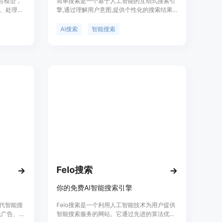
语言模型，
简单搜索是一个基于人工智能的互动式搜索引
、处理数
擎,通过理解用户意图,提供个性化的搜索结果
感；利用
和推荐。简单搜索可以像聊天一样进行交互式
息、做出
搜索,同时拥有强大的语义理解能力,能够准确
AI搜索
智能搜索
捕捉用户需求,大大提高搜索效率。
Felo搜索
你的免费AI智能搜索引擎
一代智能搜
Felo搜索是一个利用人工智能技术为用户提供
无广告、高
智能搜索服务的网站。它通过先进的算法优化