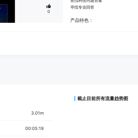
查找科技问题答案
寻找专业回答
0
产品特色：
全新AI搜索功能
提供专业创作者内容
集搜索、问答、追问于一体
广解答范围
帮助用户寻找专业回答
截止目前所有流量趋势图
3.01m
00:05:19