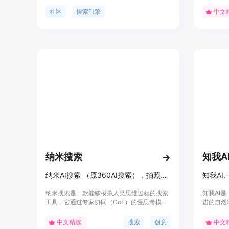
题和资源。通过智能算法和大数据分析，为用
体系和研
户提供高效、准确的搜索结果。
级个体和
社区
搜索引擎
中文
主理人联系
纳米搜索
知我A
纳米AI搜索 （原360AI搜索），拍照问，语音搜，一切答案皆可生成视频
知我AI
纳米搜索是一款能够模拟人类思维过程的搜索
知我AI
工具，它通过专家协同（CoE）的慢思考模
进的自然
式，为用户提供了一种全新的搜索体验。该产
话。用户
品通过分析用户的搜索需求，不仅能够展示已
事热点、
中文精选
搜索
创意
中文