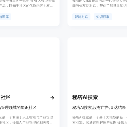
是知乎推出的一款使用 AI 大模型等先
知海图 Chat 推出的新一代智能大
产品，以知乎社区的优质内容为核
能与你互动对话，帮你了解世界知识
数据源为辅助，为人们提供一种全新
理逻辑、编写程序代码、激发创作灵
靠信息的途径。知乎直答是多智能体
海量知识数据，帮助你更好地获取信
知识库
智能对话
知识获取
够满足用户多维度的需求；同时对生
规划、解决问题。
行溯源，以确保内容的可信、可控以
产权和版权的尊重。知乎直答致力于
供卓越的使用体验，用技术拉近创作
之间的距离。
I社区
秘塔AI搜索
品管理领域的知识社区
秘塔AI搜索,没有广告,直达结果
社区是一个专注于人工智能与产品管理
秘塔AI搜索是一个基于大模型的新
识社区，提供AI产品管理的相关知识
索引擎。它通过理解用户意图,提供