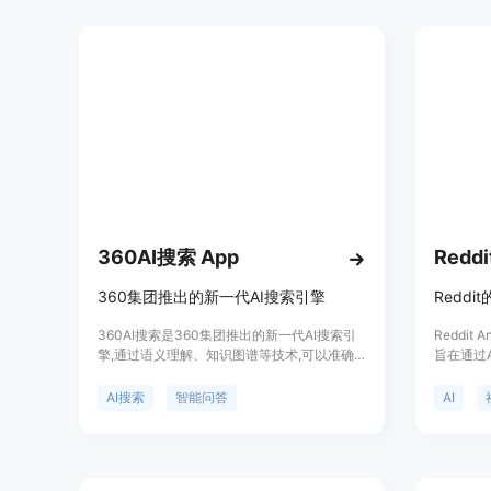
360AI搜索 App
Reddi
360集团推出的新一代AI搜索引擎
360AI搜索是360集团推出的新一代AI搜索引
Reddit
擎,通过语义理解、知识图谱等技术,可以准确
旨在通过A
理解用户的搜索意图,主动提问补全信息,从海
获取信息
量网页中深度提取相关内容,最终给出结构清
AI驱动
AI搜索
智能问答
AI
晰、全面准确的答案,大大提升了搜索的便捷性
从Red
和准确性。
包括相关社
的推出是
快、更智能