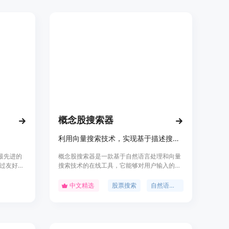
制功能，
提供个性
搜索致力于
概念股搜索器
利用向量搜索技术，实现基于描述搜索相关股票的工具。
将最先进的
概念股搜索器是一款基于自然语言处理和向量
过友好而
搜索技术的在线工具，它能够对用户输入的任
以AI技术
意描述进行语义匹配，快速找到与之相关的中
者的灵
国A股上市公司股票。该产品的主要优点在于
中文精选
股票搜索
自然语言处理
的问题要
其创新的搜索方式，能够处理意象、概念、关
创新。我们
键词等多种形式的输入，为用户提供一种全新
，同时提供
的股票搜索体验。产品背景信息显示，它旨在
聚集和创
帮助用户在投资决策时，能够快速获取相关信