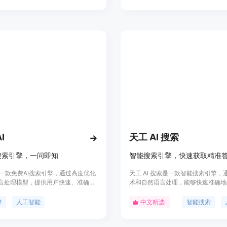
个性,会给用户带来更丰富的交互体
展趋势，寻找可靠的开源AI工具，
AI具有安全可靠的技术体系,用户可以
讯和资源。
。
AI
天工 AI 搜索
搜索引擎，一问即知
智能搜索引擎，快速获取精准
Ai是一款免费AI搜索引擎，通过高度优化
天工 AI 搜索是一款智能搜索引擎，通过
言处理模型，提供用户快速、准确、
术和自然语言处理，能够快速准确地
回答。iAsk.Ai基于可靠的文献和网
供精准答案。它可以帮助用户在海量
行训练，能客观、准确地回答问题，
速找到需要的内容，提高工作效率和
擎
人工智能
中文精选
智能搜索
户数据。
果。天工 AI 搜索提供多种搜索功能
搜索、图片搜索、语音搜索等，并支