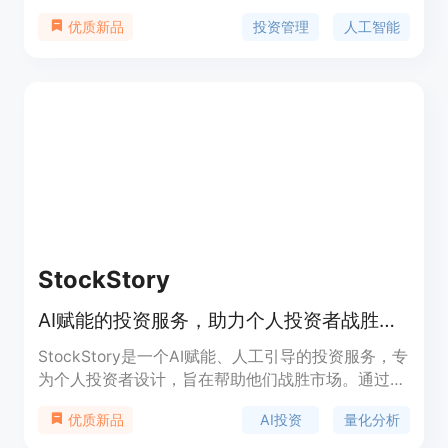
论您是初次投资者、经验丰富的投资者还是量化交易
投资管理
人工智能
优质新品
员，PinkLion都能帮助您做出更好的投资决策。现在
就开始使用PinkLion，塑造您的财务未来吧！
StockStory
AI赋能的投资服务，助力个人投资者战胜市场
StockStory是一个AI赋能、人工引导的投资服务，专
为个人投资者设计，旨在帮助他们战胜市场。通过利
用人工智能和量化分析，StockStory能够识别出市场
AI投资
量化分析
优质新品
上被忽视的高质量股票和投资机会。该服务自2019