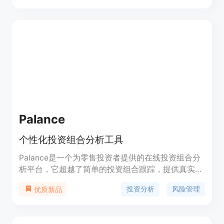
络，构建投资组合。消费者可以找到气候积极的公
司，支持气候创业项目。Dantia还提供个性化的投资
机会推荐和AI辅助决策。
Palance
个性化投资组合分析工具
Palance是一个为零售投资者提供的在线投资组合分
析平台，它超越了简单的投资组合跟踪，提供真实
的、精确的洞察力，帮助投资者做出更好的投资选
投资分析
风险管理
优质新品
择。平台具有全球超过150,000种上市资产的广泛覆
盖，包括稀有的货币，能够智能分组评估ETF和基金
投资中的个别成分风险，提供最准确的分析。独特的