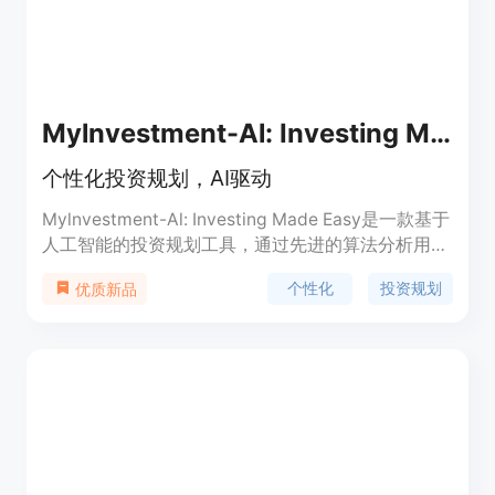
SparkTrade的预测评分，在过去的22年里，我们的
表现始终超过标普500指数3.8倍。订阅
SparkTrade.io，立即获得访问权限。
Mylnvestment-Al: Investing Made Easy
个性化投资规划，AI驱动
Mylnvestment-Al: Investing Made Easy是一款基于
人工智能的投资规划工具，通过先进的算法分析用户
的财务数据、目标和风险承受能力，为用户量身定制
个性化
投资规划
优质新品
个性化的投资策略。用户可根据自身情况选择不同的
投资方案，获得详细的投资规划，并且根据个人喜好
和风险偏好进行定制。该工具不仅提供快速、个性化
和数据驱动的投资规划，还能快速适应用户财务状况
或目标的变化，随时为用户提供最新的建议。