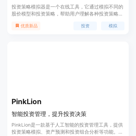
投资策略模拟器是一个在线工具，它通过模拟不同的
股价模型和投资策略，帮助用户理解各种投资策略在
不同市场条件下的表现。该产品使用几何布朗运动模
投资
模拟
优质新品
型来模拟股价的连续随机波动，适合相对稳定的大盘
股。用户可以设置不同的投资周期和策略，比如买入
持有、定投等，来观察投资收益的变化。这个工具的
主要优点是简单易懂，能够帮助投资者在不承担实际
风险的情况下，学习和比较不同的投资策略。它适合
心态平和、不为短期波动所动的长线投资者。目前，
该产品是免费的，主要面向教育和娱乐目的，不构成
实际的投资建议。
PinkLion
智能投资管理，提升投资决策
PinkLion是一款基于人工智能的投资管理工具，提供
投资策略模拟、资产预测和投资组合分析等功能。无