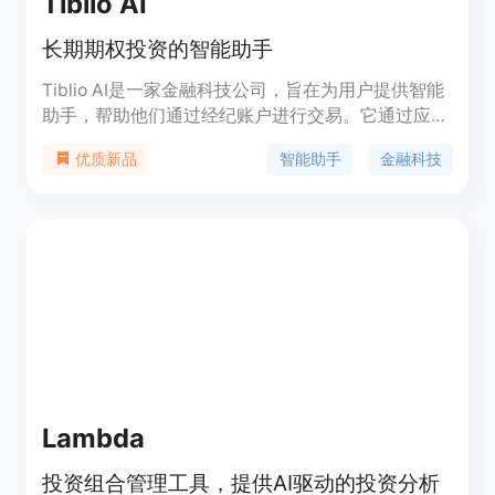
Tiblio AI
长期期权投资的智能助手
Tiblio AI是一家金融科技公司，旨在为用户提供智能
助手，帮助他们通过经纪账户进行交易。它通过应用
算法将用户的策略转化为经纪了解的订单，从而节省
智能助手
金融科技
优质新品
时间，避免人为错误，并利用实时市场数据以更高的
速度和效率执行期权投资策略。Tiblio AI的主要功能
包括定价算法、分散头寸、自然降低最大回撤、选取
最佳期权等。用户可以通过Tiblio AI轻松地进行长期
期权投资，并在不同场景下应用，例如Wheel
Strategy等。该产品的定价和定位信息可在官方网站
上获得。
Lambda
投资组合管理工具，提供AI驱动的投资分析