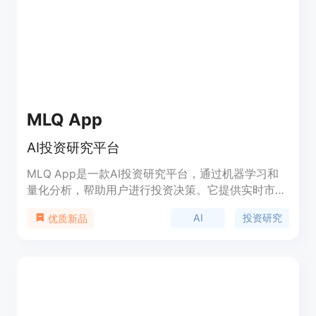
快速做出明智的投资选择。您还可以使用Alphanso
的AI健康评分来监控和跟踪您的投资组合，并获得有
关最佳配置和投资论点的定期提醒。Alphanso的功
能包括：个性化股票推荐、多样化投资组合、市场新
闻和研究、顶级股票推荐、投资组合健康检查等。
MLQ App
AI投资研究平台
MLQ App是一款AI投资研究平台，通过机器学习和
量化分析，帮助用户进行投资决策。它提供实时市场
数据、投资组合分析、智能推荐等功能，使投资者能
AI
投资研究
优质新品
够更加精准地进行投资。MLQ App的优势在于其高
度准确的预测模型和智能推荐算法，为用户提供可靠
的投资建议。定价方面，MLQ App提供免费试用和
付费订阅两种选择，让用户根据自己的需求进行选
择。