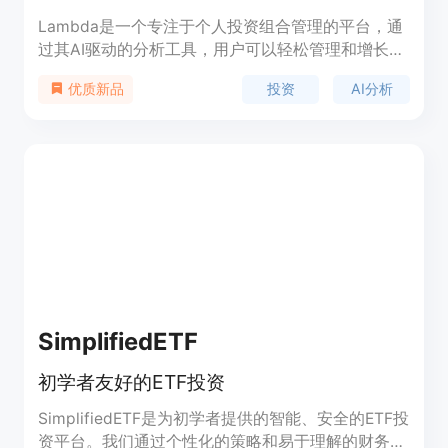
Lambda是一个专注于个人投资组合管理的平台，通
过其AI驱动的分析工具，用户可以轻松管理和增长他
们的投资。该产品利用现代投资理论，为用户提供风
投资
AI分析
优质新品
险管理、回报分析、资产配置和股息管理等功能。
Lambda的背景信息显示，它旨在通过技术赋能投资
者，让他们能够更自信地掌握自己的投资。产品提供
灵活的支付选项，并允许随时取消，适合对投资分析
有需求的用户。
SimplifiedETF
初学者友好的ETF投资
SimplifiedETF是为初学者提供的智能、安全的ETF投
资平台。我们通过个性化的策略和易于理解的财务指