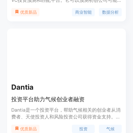
VC投资预测和匹配平台。它可以预测初创公司可能
获得的投资轮次和估值,同时匹配创业者与感兴趣的
商业智能
数据分析
优质新品
VC。该平台让创业者可以更高效地融资,让投资人可
以发现潜在机会。
Dantia
投资平台助力气候创业者融资
Dantia是一个投资平台，帮助气候相关的创业者从消
费者、天使投资人和风险投资公司获得资金支持。创
业者可以扩大人脉、与社区互动，获取初创采纳意见
投资
气候
优质新品
并定义市场策略。投资者可以加入气候意识投资者网