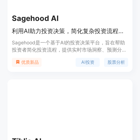
Sagehood AI
利用AI助力投资决策，简化复杂投资流程，提升投资组合潜力。
Sagehood是一个基于AI的投资决策平台，旨在帮助
投资者简化投资流程，提供实时市场洞察、预测分析
和个性化策略，以优化投资组合。该平台利用先进的
AI投资
股票分析
优质新品
AI算法分析实时市场数据、历史趋势等关键因素，为
用户提供可靠预测和定制化策略。Sagehood面向所
有投资者，从新手到资深人士，其直观界面和AI驱动
工具使投资决策变得简单易懂。平台提供免费试用，
具体价格未明确，定位为中高端市场，致力于为用户
提供高价值的投资建议。