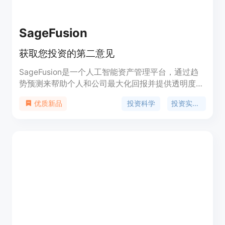
SageFusion
获取您投资的第二意见
SageFusion是一个人工智能资产管理平台，通过趋
势预测来帮助个人和公司最大化回报并提供透明度、
流动性和匿名性。我们利用先进的统计模型、分析财
投资科学
投资实验室
优质新品
务报表和社交媒体，将您的投资分配到多个投资中，
旨在在所有市场方向上获利。您的资金由Interactive
Brokers持有，它是一个SIPC会员。Interactive
Brokers提供银行后台支持，使客户可以拥有我们管
理的自己的经纪账户，同时进行匿名交易。