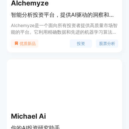
Alchemyze
智能分析投资平台，提供AI驱动的洞察和股票分析。
Alchemyze是一个面向所有投资者提供高质量市场智
能的平台。它利用精确数据和先进的机器学习算法，
提供以往只有最富有的个体才能获得的洞察。其使命
投资
股票分析
优质新品
是民主化市场智能，使最佳洞察力对每个人都可用。
平台通过将具有相似特征的股票分组，确保公平和相
关的比较，并分析每组内每只股票超过500个技术和
财务特征，精心评估它们的重要性。这导致特定特征
的权重和量身定制的评分公式，为每个股票类别、部
门和行业提供精确和可操作的洞察。
Michael Ai
你的AI投资研究助手