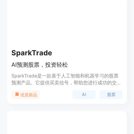
SparkTrade
AI预测股票，投资轻松
SparkTrade是一款基于人工智能和机器学习的股票
预测产品。它提供买卖信号，帮助您进行成功的交
易。SparkTrade.io的数据科学家团队将最先进的技
AI
股票
优质新品
术融入到投资组合管理和交易策略中，使您能够轻松
受益。该产品还提供简单的预测评分，帮助您控制风
险和最大化回报。无论您是日间交易者还是长期投资
者，SparkTrade.io都能为您提供有价值的长期和短
期投资建议。它还提供了行业内最佳证券的预测和分
析，帮助您在任何行业中获得最高的收益。通过使用