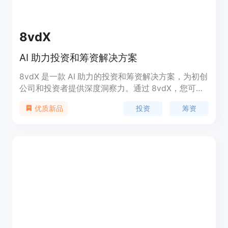
8vdX
AI 助力投资和筹资解决方案
8vdX 是一款 AI 助力的投资和筹资解决方案，为初创
公司和投资者提供深度洞察力。通过 8vdX，您可以
轻松管理交易流程、与合作投资者共同投资、对投资
投资
筹资
优质新品
组合公司进行基准测试和监控、接收标准化的投资者
更新报告，以及管理基金活动和投资人关系。无论您
是初创公司还是投资者，8vdX 都能为您提供全方位
的解决方案。了解更多请访问官方网站。