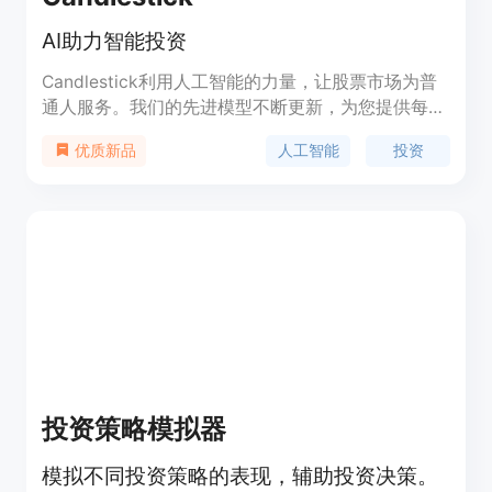
AI助力智能投资
Candlestick利用人工智能的力量，让股票市场为普
通人服务。我们的先进模型不断更新，为您提供每周
AI选股推荐，超越市场表现。模型每只股票采用数十
人工智能
投资
优质新品
个指标，通过数百次的历史数据训练，以实现超人类
的结果。作为Candlestick的订阅用户，您可以根据
自己的投资偏好定制模型，查看选股背后的洞察和数
据，甚至参加投资比赛。只需每月$9.99，早期加
入，准备打败华尔街。
投资策略模拟器
模拟不同投资策略的表现，辅助投资决策。