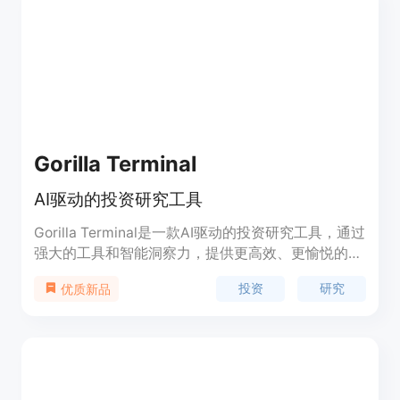
AI/ML功能（即将推出）
Gorilla Terminal
AI驱动的投资研究工具
Gorilla Terminal是一款AI驱动的投资研究工具，通过
强大的工具和智能洞察力，提供更高效、更愉悦的解
决方案。其功能包括分析收益电话、获取宏观经济数
投资
研究
优质新品
据、风险管理、供应链分析、回归分析、风险价值分
析、行业概况、终端界面等。该产品定价灵活，定位
于为投资者提供快速、准确的投资研究工具。