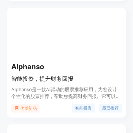
年9月30日至2024年9月30日，实现了175%的市场
超额回报，相比之下，市场（标准普尔500指数）的
回报为94%。StockStory Edge通过其专有数据集、
尖端AI技术和市场领先的研究，为个人投资者提供了
与对冲基金相同的AI驱动优势。
Alphanso
智能投资，提升财务回报
Alphanso是一款AI驱动的股票推荐应用，为您设计
个性化的股票推荐，帮助您提高财务回报。它可以轻
松导入您在任何经纪人（如Robinhood）处的投资组
智能投资
股票推荐
优质新品
合，并为您的理想投资组合提供买入/卖出建议。您
可以获得24/7的投资监控和更新通知。此外，
Alphanso还提供市场新闻和研究，帮助您更好地了
解股票决策。它还提供每日精选的股票推荐，帮助您