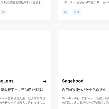
pilot帮助您提前发现最有利可图的股
（Public）提供的AI研究工具，由GP
实时股票数据、最新新闻、基本面数
动，这是一个生成性的大型语言模型。
价格预测算法。stocknear还提供
是一个实验性技术，可能提供不准确
AI
AI
投资
度投资组合模拟器比赛，让您有机会
的响应。Alpha的输出不应被视为
的奖品。加入我们的社区，与他人分
建议，也不应作为任何投资决策的基
验和建议。
Alpha输出“按原样”提供。Public
的准确性、完整性、质量、及时性或
特性作出任何陈述或保证。您使用Al
的风险由您自己承担。请独立评估并
此类输出的准确性，以满足您自己的
求。
ngLens
Sagehood
专业AI股票分析平台，帮助用户实现22.8%的年回报率。
ngLens AI交易机器人是一款具有多代理
Sagehood是一款利用人工智能分
的先进AI交易机器人，通过专业AI投
的网站，通过分析数十亿数据点，为
助用户实现22.8%的年回报率。它提
供准确的见解和策略。其主要优点是