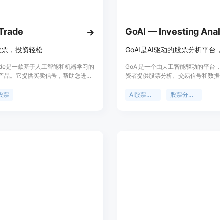
本面和增长特征中评级最高的股票。
使用教程：
Trade
访问Alchemyze网站并注册账户。
股票，投资轻松
根据个人的投资目标和风险偏好，创
利用股票筛选器，筛选符合特定条件
Trade是一款基于人工智能和机器学习的
GoAI是一个由人工智能驱动的平台
查看每周精选，获取最新的投资机会
产品。它提供买卖信号，帮助您进行
资者提供股票分析、交易信号和数据
分析市场洞察，了解当前市场趋势。
。SparkTrade.io的数据科学家团队
资建议。其核心技术基于先进的AI
利用Aurum引擎评分系统，评估股票
的技术融入到投资组合管理和交易策
图谱，能够处理海量的公共数据、新
股票
AI股票分析
股票分析工具
您能够轻松受益。该产品还提供简单
媒体信息和专有分析师报告。通过挖
根据需要，升级到Alchemyze Pr
分，帮助您控制风险和最大化回报。
这些数据，发现非明显的跨行业联系
日间交易者还是长期投资者，
会。该产品主要优点包括24/7持续
Trade.io都能为您提供有价值的长期和短
高确定性的投资机会和组合风险预警
议。它还提供了行业内最佳证券的预
展示市场情绪等。GoAI的目标用户
，帮助您在任何行业中获得最高的收
者，为他们提供机构级别的股票分析
用SparkTrade的预测评分，在过去
价格策略是提供免费试用，用户可以
里，我们的表现始终超过标普500指数
第一周的专业级洞察信息。
阅SparkTrade.io，立即获得访问权