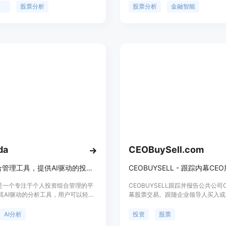
市场分析、实时数据、风险控制等功
投资见解、实时的金融情报、智能投
人
股票分析
股票分析
金融智能
资者的智能投资助手。
清晰的市场概况以及方便的AI对话功
da
CEOBuySell.com
投资组合管理工具，提供AI驱动的投资分析
CEOBUYSELL - 跟踪内幕C
da是一个专注于个人投资组合管理的平
CEOBUYSELL跟踪并报告公共公司
其AI驱动的分析工具，用户可以轻松
幕股票交易。跟随企业领导人买入或
长他们的投资。该产品利用现代投资
公司的股份。
用户提供风险管理、回报分析、资产
AI分析
投资
股票
息管理等功能。Lambda的背景信息