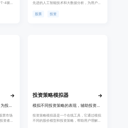
T-4驱
先进的人工智能技术和大数据分析，为用户提
Alpha
供准确、全面的股票分析和投资建议。
或不恰当
EasyFin的主要优点在于快速分析海量数据、
股票
投资
投资研究或
智能推荐投资策略、提供即时市场动态，帮助
础。
用户做出更明智的投资决策。EasyFin定位于
不对此类输出
为投资者、交易员和金融专业人士提供优质的
任何其他
投资分析工具。
pha输出
验证任何
用例需
投资策略模拟器
利用AI智能分析数十亿数据点，为投资目标提供精准、可操作的见解。
模拟不同投资策略的表现，辅助投资决策。
析股票市场
投资策略模拟器是一个在线工具，它通过模拟
投资者提
不同的股价模型和投资策略，帮助用户理解各
AI驱动的
种投资策略在不同市场条件下的表现。该产品