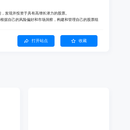
选功能，发现并投资于具有高增长潜力的股票。
够根据自己的风险偏好和市场洞察，构建和管理自己的股票组
到符合特定投资目标的股票，进行深入分析和投资。
打开站点
收藏
Aurum分数等级，每周一更新精选股票。
投资组合，提供详细评分、风险评估和针对您投资的洞察，确保
出的一般市场条件，以及每日涨幅最大股票和最近有收益报告的
高的股票。使用我们独特的筛选能力，找到符合您独特的投资目
。
分系统利用对冲基金级别的数据，评估4000多只评级股票的财
史。
的访问权限，包括特征评分和分类评分。探索股票势头、表现、
给予“买入”评级的所有股票，实时更新，作为在技术、表现、基