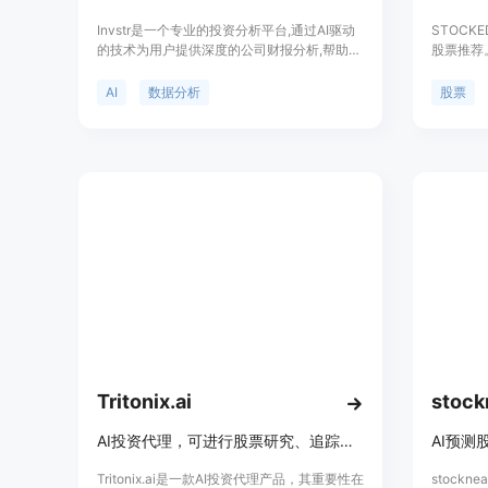
Invstr是一个专业的投资分析平台,通过AI驱动
STOCK
的技术为用户提供深度的公司财报分析,帮助用
股票推荐
户更明智地进行股票投资。平台集成了聊天机
成的，该
器人、财报汇总、风险分析、财报对比等工具,
价。通过
AI
数据分析
股票
用户可以享受到前所未有的数据驱动型的投资
回报。
决策支持。平台还提供实时的市场行情、预
測、动态Watchlist等功能,让用户随时掌握市
场动向。
Tritonix.ai
stock
AI投资代理，可进行股票研究、追踪聪明钱、复制交易等
AI预测
Tritonix.ai是一款AI投资代理产品，其重要性在
stock