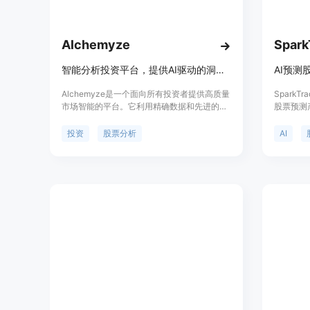
Alchemyze
Spark
智能分析投资平台，提供AI驱动的洞察和股票分析。
AI预测
Alchemyze是一个面向所有投资者提供高质量
Spark
市场智能的平台。它利用精确数据和先进的机
股票预测
器学习算法，提供以往只有最富有的个体才能
成功的交易
获得的洞察。其使命是民主化市场智能，使最
将最先进
投资
股票分析
AI
佳洞察力对每个人都可用。平台通过将具有相
略中，使
似特征的股票分组，确保公平和相关的比较，
的预测评
并分析每组内每只股票超过500个技术和财务
无论您是
特征，精心评估它们的重要性。这导致特定特
Spark
征的权重和量身定制的评分公式，为每个股票
期投资建
类别、部门和行业提供精确和可操作的洞察。
测和分析
益。通过使
的22年
3.8倍。订
限。