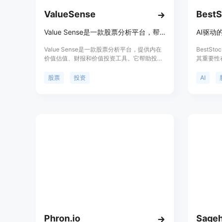
ValueSense
BestS
Value Sense是一款股票分析平台，帮助投资者发现被低估的股票并提供内在价值估值、财报和价值投资工具以战胜市场。
Value Sense是一款股票分析平台，提供内在
BestS
价值估值、财报和价值投资工具。它帮助投资
其重要性
者找到被低估的股票，帮助他们做出更明智的
资者提供
投资决策。
括自动化
股票
投资
AI
测，帮助
投资决策
效、精准
免费试用
向各类投
务。
Phron.io
Sageh