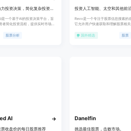
利用AI助力投资决策，简化复杂投资流程，提升投资组合潜力。
ood是一个基于AI的投资决策平台，旨
Revv是一个专注于股票信息搜索的
资者简化投资流程，提供实时市场洞
它允许用户快速获取和理解股票相关
分析和个性化策略，以优化投资组
这个平台以其简洁的界面和高效的搜
台利用先进的AI算法分析实时市场数
为用户提供了一个快速了解股票市场
股票分析
国外精选
股票
趋势等关键因素，为用户提供可靠预
Revv的主要优点在于它的便捷性和
策略。Sagehood面向所有投资
户可以迅速找到所需的股票信息，而
手到资深人士，其直观界面和AI驱动
大量时间进行研究。此外，Revv还
资决策变得简单易懂。平台提供免费
趋势板块，让用户能够紧跟市场动态
体价格未明确，定位为中高端市场，
景信息显示，Revv由Revv Finance 
用户提供高价值的投资建议。
供，旨在为用户提供一个全新的股票
验。
ed AI
Danelfin
测股票收盘价的每日股票推荐
挑选最佳股票，击败市场。