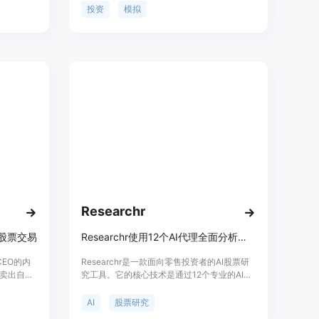
资洞察、
使用几何布朗运动模型来模拟股价的连续随机
投资
模拟
能。
波动，适合相对稳定的大盘股。用户可以设置
不同的投资周期和策略，比如买入持有、定投
等，来观察投资收益的变化。这个工具的主要
优点是简单易懂，能够帮助投资者在不承担实
际风险的情况下，学习和比较不同的投资策
略。它适合心态平和、不为短期波动所动的长
线投资者。目前，该产品是免费的，主要面向
教育和娱乐目的，不构成实际的投资建议。
Researchr
EO股票交易
Researchr使用12个AI代理全面分析股票，数分钟生成清晰报告，首份免费。
CEO的内
Researchr是一款面向零售投资者的AI股票研
卖出自己
究工具。它的核心技术是通过12个专业的AI代
理，从基本面、新闻、情绪、技术指标、估值
和风险等多个角度对任何股票代码进行深入研
AI
股票研究
究，并在几分钟内生成清晰结构化的报告。该