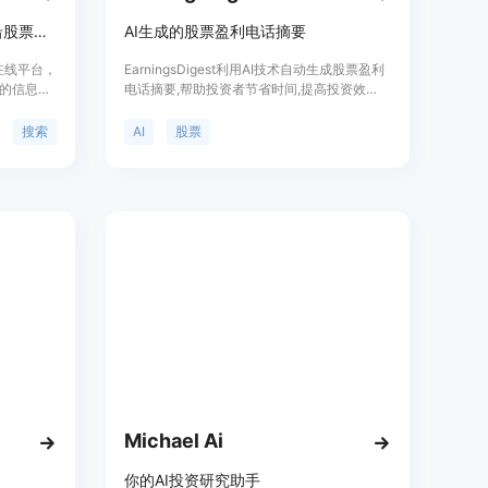
投资人工智能、太空和其他前沿股票的神奇方式
AI生成的股票盈利电话摘要
在线平台，
EarningsDigest利用AI技术自动生成股票盈利
的信息。
电话摘要,帮助投资者节省时间,提高投资效
索功能，
率。用户可以在网站上查看主要上市公司的盈
的途径。
利电话内容摘要,包括关键财务指标、管理层指
搜索
AI
股票
高效性，用
引、问答等部分。
无需花费
提供了一个
。产品背
Inc.提
搜索体
Michael Ai
你的AI投资研究助手