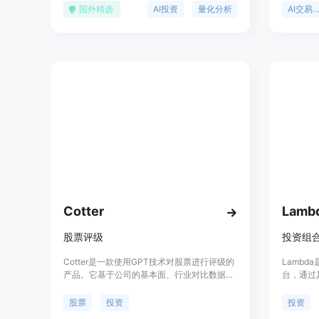
StockStory能够识别出市场上被忽视的高质量
供全面的
国外精选
AI投资
量化分析
AI交易机器
股票和投资机会。该服务自2019年9月30日至
能，是投
2024年9月30日，实现了175%的市场超额回
报，相比之下，市场（标准普尔500指数）的
回报为94%。StockStory Edge通过其专有数
据集、尖端AI技术和市场领先的研究，为个人
投资者提供了与对冲基金相同的AI驱动优势。
Cotter
Lamb
股票评级
Cotter是一款使用GPT技术对股票进行评级的
Lamb
产品。它基于公司的基本面、行业对比数据等
台，通过
进行评级，评级结果介于0到10之间，评级越
管理和增
高表示公司越优秀。用户可以通过Cotter了解
理论，为
股票
投资
投资
股票的基本面信息，并做出投资决策。
配置和股