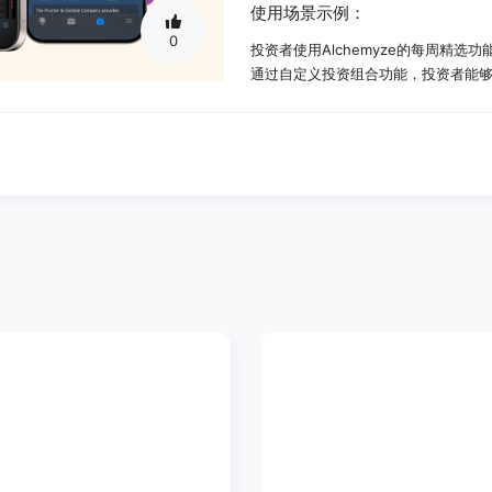
使用场景示例：
0
投资者使用Alchemyze的每周精
通过自定义投资组合功能，投资者能
合。
利用股票筛选器，投资者能够快速找
产品特色：
每周精选：基于风险档案、行业表现和
自定义投资组合：创建和管理自定义
个性化和战略决策。
市场洞察：通过高级技术分析功能得
股票列表，保持对市场趋势的更新。
股票筛选器：在每个部门探索得分最
标、风险承受能力和时间范围的公司
全面股票评级：强大的Aurum引擎评
务特征，以及同类其他股票的整个历
高级洞察：获取超过500个评级特征
增长、估值等迹象。
完全访问：发现Aurum引擎评分系统