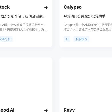
tock
Calypso
AI驱动的股票分析平台，提供金融数据、分析及智能对话，助力投资决策
AI驱动的公共股票投资助手
tock AI是一款AI驱动的股票分析平台，
Calypso是一个AI驱动的公共股票
在于利用先进的人工智能技术，为投
结合了人工智能技术与公共金融数据
全面且深入的股票分析。主要优点包
方位的股票分析服务。它通过AI技
处理金融数据、提供实时分析与预
在股票市场做出更明智的投资决策，
股票分析
AI
股票投资
投资者克服情绪偏见，做出更明智的
的盈利预览、更新、AI聊天问答等
。产品背景是为了满足投资者对高
过GPT-4类模型训练，以提供更专
投资分析工具的需求。价格方面提供
议。
，也有付费套餐可供选择。定位是面
资者，提供机构级别的金融分析服
ood AI
Revv