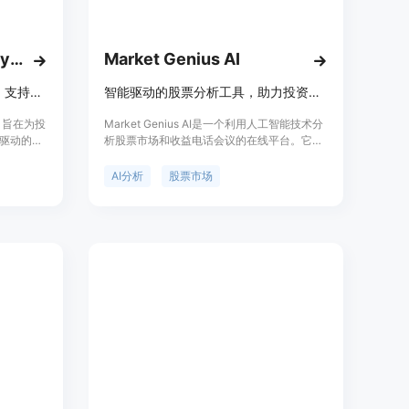
GoAI — Investing Analyst
Market Genius AI
GoAI是AI驱动的股票分析平台，支持实时信号追踪与数据投资决策
智能驱动的股票分析工具，助力投资决策
建自定义投资组合。
的股票。
，旨在为投
Market Genius AI是一个利用人工智能技术分
。
驱动的投
析股票市场和收益电话会议的在线平台。它提
框架和知识
供深度的财务报表分析工具，定制化的图表构
并做出投资决策。
闻、社交
建器，以及即将推出的市场天才AI模型，旨在
AI分析
股票市场
掘和分析
为用户提供无与伦比的市场洞察力。产品的主
o以访问所有高级功能。
和投资机
要优点包括快速获取数据支持的投资决策，高
工作、提供
级AI分析，以及即将推出的市场天才副驾驶功
、可视化
能，为投资者提供优先支持。
是零售投资
服务。其
免费体验