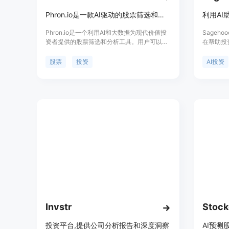
Phron.io是一款AI驱动的股票筛选和分析工具
Phron.io是一个利用AI和大数据为现代价值投
Sageh
资者提供的股票筛选和分析工具。用户可以通
在帮助投
过滑动浏览不同行业的股票,利用强大的筛选功
察、预测
能发现隐藏的投资机会,并通过高级分析工具和
合。该平
股票
投资
AI投资
可定制的筛选选项做出明智的投资决策。
据、历史
测和定制化
者，从新
工具使投
试用，具
致力于为
Invstr
Stock
投资平台,提供公司分析报告和深度洞察
AI预