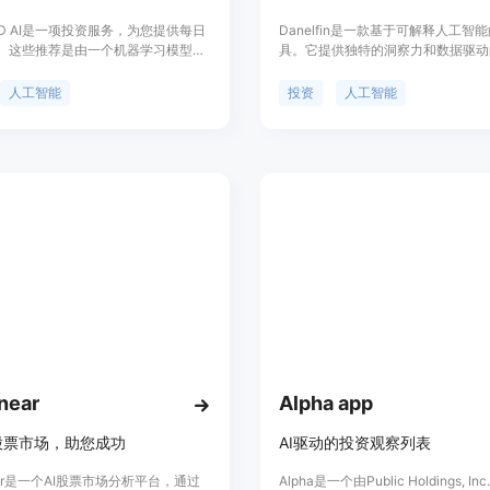
ED AI是一项投资服务，为您提供每日
Danelfin是一款基于可解释人工智
。这些推荐是由一个机器学习模型生
具。它提供独特的洞察力和数据驱动
模型使用人工智能预测股票的收盘
策，帮助用户优化投资组合和选择最
使用我们的产品，您可以最大化投资
通过分析大量数据特征，Danelfin的
人工智能
投资
人工智能
票在未来三个月内击败市场的概率，
提供相应的AI分数。
near
Alpha app
股票市场，助您成功
AI驱动的投资观察列表
near是一个AI股票市场分析平台，通过
Alpha是一个由Public Holdings, Inc.