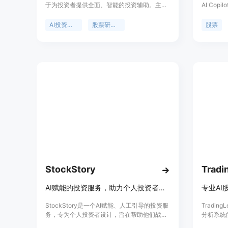
于为投资者提供全面、智能的投资辅助。主要
AI Co
优点包括能处理大量机构资金的13F文件、实
票。拥有
时模拟投资组合、提供多模型智能分析等。产
据和先进的
AI投资代理
股票研究AI
股票
品背景是满足投资者对高效、准确投资信息的
免费的月
需求。价格方面，相比金融顾问便宜90%，有
赢得丰厚
免费试用，注册可获得150个免费积分。定位
享投资经
是成为投资者始终在线的投资伙伴，帮助投资
者做出更明智的投资决策。
StockStory
Tradi
AI赋能的投资服务，助力个人投资者战胜市场
StockStory是一个AI赋能、人工引导的投资服
Tradi
务，专为个人投资者设计，旨在帮助他们战胜
分析系统
市场。通过利用人工智能和量化分析，
资平台帮