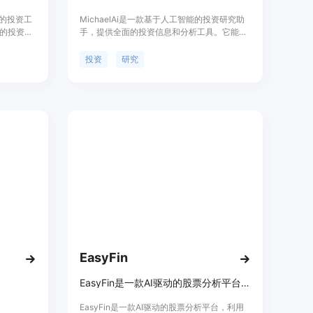
能的投资工
MichaelAi是一款基于人工智能的投资研究助
的投资决
手，提供全面的投资信息和分析工具。它能够
佳股票。
帮助用户找到所需的投资信息，并提供精准的
AI评估股
投资建议和数据分析，助力用户进行更好的投
投资
研究
并为用户
资决策。MichaelAi提供实时股票行情、财务
数据、新闻热点、技术指标分析等功能。定价
灵活，适用于个人投资者和专业机构。
EasyFin
EasyFin是一款AI驱动的股票分析平台，提供机构级财务数据、高级分析和智能对话AI，简化和增强投资决策。
EasyFin是一款AI驱动的股票分析平台，利用