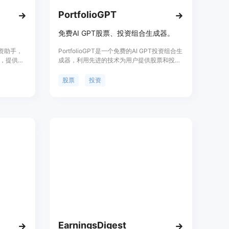
PortfolioGPT
免费AI GPT股票、投资组合生成器。
投资助手，
PortfolioGPT是一个免费的AI GPT投资组合生
，提供全
成器，利用先进的技术为用户提供股票和投资
术帮助用户
组合建议。产品背景信息丰富，价格免费，旨
提供实时
在帮助用户优化投资策略。
股票
投资
功能，并通
业的投资建
EarningsDigest