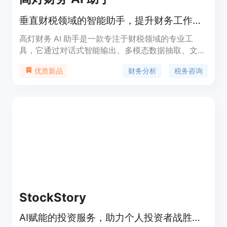
垂直财税领域的智能助手，提升财务工作效率。
高灯财务 AI 助手是一款专注于财税领域的专业工
具，它通过对话式智能输出、多模态数据抽取、文本
推理等技术，为用户提供财务报告分析、文件解读、
财务分析
税务咨询
优质新品
智能提取、智能思维导图、办税指南等服务。这款产
品利用海量财税领域训练数据，结合垂直知识进行分
析和推理，生成专业报告内容，帮助用户轻松掌握文
件要点，提升工作效率。
StockStory
AI赋能的投资服务，助力个人投资者战胜市场