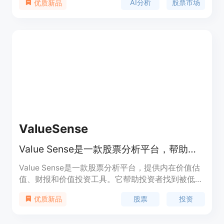
AI分析
股票市场
优质新品
的市场天才AI模型，旨在为用户提供无与伦比的市场
洞察力。产品的主要优点包括快速获取数据支持的投
资决策，高级AI分析，以及即将推出的市场天才副驾
驶功能，为投资者提供优先支持。
ValueSense
Value Sense是一款股票分析平台，帮助投资者发现被低估的股票并提供内在价值估值、财报和价值投资工具以战胜市场。
Value Sense是一款股票分析平台，提供内在价值估
值、财报和价值投资工具。它帮助投资者找到被低估
的股票，帮助他们做出更明智的投资决策。
股票
投资
优质新品