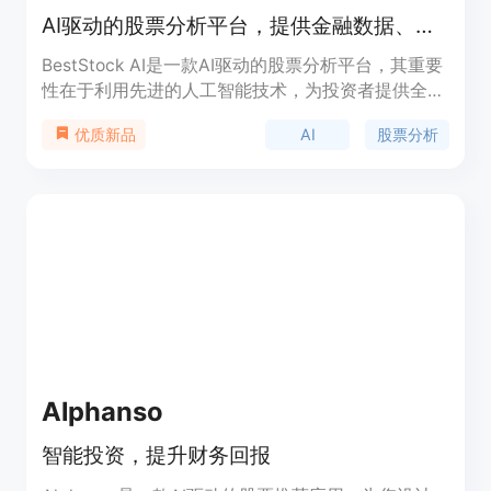
AI驱动的股票分析平台，提供金融数据、分析及智能对话，助力投资决策
BestStock AI是一款AI驱动的股票分析平台，其重要
性在于利用先进的人工智能技术，为投资者提供全面
且深入的股票分析。主要优点包括自动化处理金融数
AI
股票分析
优质新品
据、提供实时分析与预测，帮助投资者克服情绪偏
见，做出更明智的投资决策。产品背景是为了满足投
资者对高效、精准投资分析工具的需求。价格方面提
供免费试用，也有付费套餐可供选择。定位是面向各
类投资者，提供机构级别的金融分析服务。
Alphanso
智能投资，提升财务回报