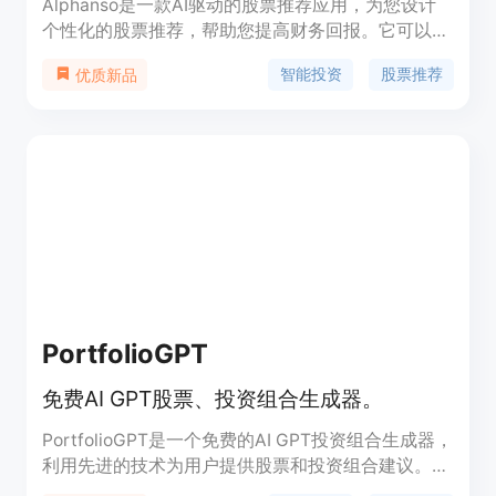
Alphanso是一款AI驱动的股票推荐应用，为您设计
个性化的股票推荐，帮助您提高财务回报。它可以轻
松导入您在任何经纪人（如Robinhood）处的投资组
智能投资
股票推荐
优质新品
合，并为您的理想投资组合提供买入/卖出建议。您
可以获得24/7的投资监控和更新通知。此外，
Alphanso还提供市场新闻和研究，帮助您更好地了
解股票决策。它还提供每日精选的股票推荐，帮助您
快速做出明智的投资选择。您还可以使用Alphanso
的AI健康评分来监控和跟踪您的投资组合，并获得有
关最佳配置和投资论点的定期提醒。Alphanso的功
能包括：个性化股票推荐、多样化投资组合、市场新
闻和研究、顶级股票推荐、投资组合健康检查等。
PortfolioGPT
免费AI GPT股票、投资组合生成器。
PortfolioGPT是一个免费的AI GPT投资组合生成器，
利用先进的技术为用户提供股票和投资组合建议。产
品背景信息丰富，价格免费，旨在帮助用户优化投资