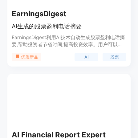
EarningsDigest
AI生成的股票盈利电话摘要
EarningsDigest利用AI技术自动生成股票盈利电话摘
要,帮助投资者节省时间,提高投资效率。用户可以在
网站上查看主要上市公司的盈利电话内容摘要,包括
AI
股票
优质新品
关键财务指标、管理层指引、问答等部分。
AI Financial Report Expert