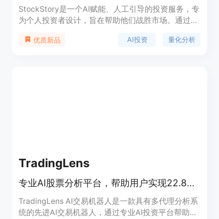
StockStory是一个AI赋能、人工引导的投资服务，专
为个人投资者设计，旨在帮助他们战胜市场。通过利
用人工智能和量化分析，StockStory能够识别出市场
AI投资
量化分析
优质新品
上被忽视的高质量股票和投资机会。该服务自2019
年9月30日至2024年9月30日，实现了175%的市场
超额回报，相比之下，市场（标准普尔500指数）的
回报为94%。StockStory Edge通过其专有数据集、
尖端AI技术和市场领先的研究，为个人投资者提供了
与对冲基金相同的AI驱动优势。
TradingLens
专业AI股票分析平台，帮助用户实现22.8%的年回报率。
TradingLens AI交易机器人是一款具有多代理分析系
统的先进AI交易机器人，通过专业AI投资平台帮助用