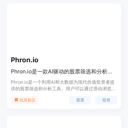
有投资者，从新手到资深人士，其直观界面和AI驱动
工具使投资决策变得简单易懂。平台提供免费试用，
具体价格未明确，定位为中高端市场，致力于为用户
提供高价值的投资建议。
Phron.io
Phron.io是一款AI驱动的股票筛选和分析工具
Phron.io是一个利用AI和大数据为现代价值投资者提
供的股票筛选和分析工具。用户可以通过滑动浏览不
同行业的股票,利用强大的筛选功能发现隐藏的投资
股票
投资
优质新品
机会,并通过高级分析工具和可定制的筛选选项做出
明智的投资决策。