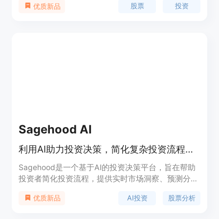
股票
投资
优质新品
策略。
Sagehood AI
利用AI助力投资决策，简化复杂投资流程，提升投资组合潜力。
Sagehood是一个基于AI的投资决策平台，旨在帮助
投资者简化投资流程，提供实时市场洞察、预测分析
和个性化策略，以优化投资组合。该平台利用先进的
AI投资
股票分析
优质新品
AI算法分析实时市场数据、历史趋势等关键因素，为
用户提供可靠预测和定制化策略。Sagehood面向所