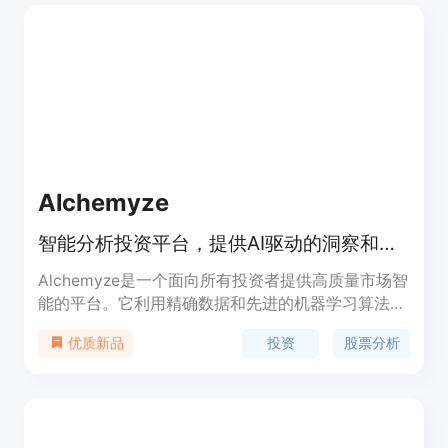
Alchemyze
智能分析投资平台，提供AI驱动的洞察和股票分析。
Alchemyze是一个面向所有投资者提供高质量市场智
能的平台。它利用精确数据和先进的机器学习算法，
提供以往只有最富有的个体才能获得的洞察。其使命
投资
股票分析
优质新品
是民主化市场智能，使最佳洞察力对每个人都可用。
平台通过将具有相似特征的股票分组，确保公平和相
关的比较，并分析每组内每只股票超过500个技术和
财务特征，精心评估它们的重要性。这导致特定特征
的权重和量身定制的评分公式，为每个股票类别、部