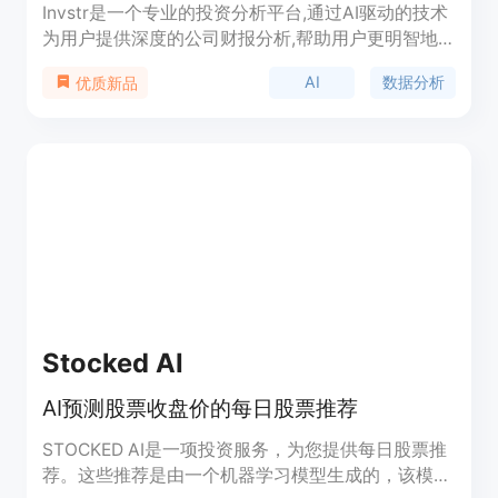
Invstr是一个专业的投资分析平台,通过AI驱动的技术
为用户提供深度的公司财报分析,帮助用户更明智地
进行股票投资。平台集成了聊天机器人、财报汇总、
AI
数据分析
优质新品
风险分析、财报对比等工具,用户可以享受到前所未
有的数据驱动型的投资决策支持。平台还提供实时的
市场行情、预測、动态Watchlist等功能,让用户随时
掌握市场动向。
Stocked AI
AI预测股票收盘价的每日股票推荐
STOCKED AI是一项投资服务，为您提供每日股票推
荐。这些推荐是由一个机器学习模型生成的，该模型