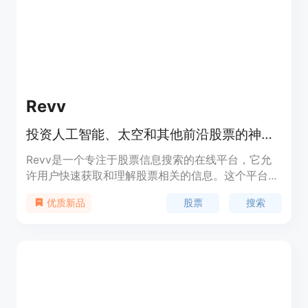
Revv
投资人工智能、太空和其他前沿股票的神奇方式
Revv是一个专注于股票信息搜索的在线平台，它允
许用户快速获取和理解股票相关的信息。这个平台以
其简洁的界面和高效的搜索功能，为用户提供了一个
股票
搜索
优质新品
快速了解股票市场的途径。Revv的主要优点在于它
的便捷性和高效性，用户可以迅速找到所需的股票信
息，而无需花费大量时间进行研究。此外，Revv还
提供了一个趋势板块，让用户能够紧跟市场动态。产
品背景信息显示，Revv由Revv Finance Inc.提供，
旨在为用户提供一个全新的股票搜索体验。