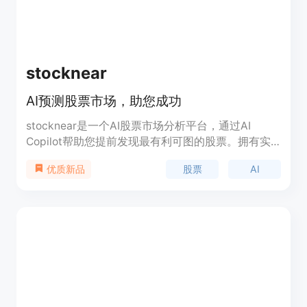
stocknear
AI预测股票市场，助您成功
stocknear是一个AI股票市场分析平台，通过AI
Copilot帮助您提前发现最有利可图的股票。拥有实
时股票数据、最新新闻、基本面数据和先进的价格预
股票
AI
优质新品
测算法。stocknear还提供免费的月度投资组合模拟
器比赛，让您有机会赢得丰厚的奖品。加入我们的社
区，与他人分享投资经验和建议。