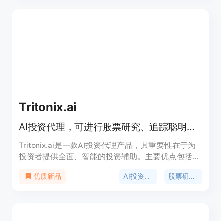
Tritonix.ai
AI投资代理，可进行股票研究、追踪聪明钱、复制交易等
Tritonix.ai是一款AI投资代理产品，其重要性在于为
投资者提供全面、智能的投资辅助。主要优点包括能
处理大量机构资金的13F文件、实时模拟投资组合、
AI投资代理
股票研究AI
优质新品
提供多模型智能分析等。产品背景是满足投资者对高
效、准确投资信息的需求。价格方面，相比金融顾问
便宜90%，有免费试用，注册可获得150个免费积
分。定位是成为投资者始终在线的投资伙伴，帮助投