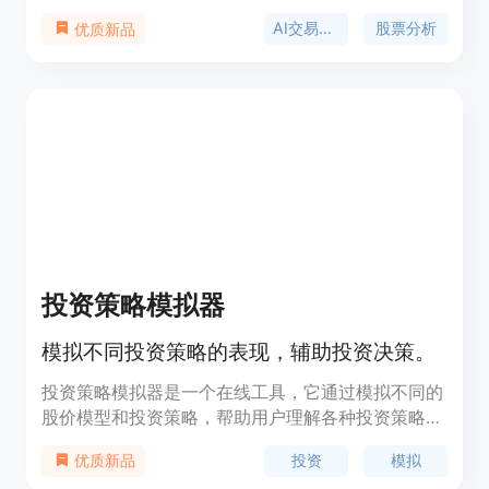
户实现22.8%的年回报率。它提供全面的市场分析、
AI交易机器人
股票分析
优质新品
实时数据、风险控制等功能，是投资者的智能投资助
手。
投资策略模拟器
模拟不同投资策略的表现，辅助投资决策。
投资策略模拟器是一个在线工具，它通过模拟不同的
股价模型和投资策略，帮助用户理解各种投资策略在
不同市场条件下的表现。该产品使用几何布朗运动模
投资
模拟
优质新品
型来模拟股价的连续随机波动，适合相对稳定的大盘