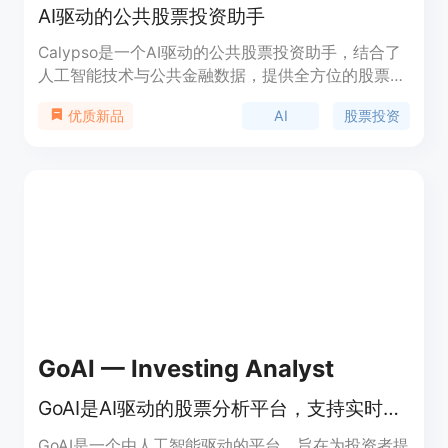
AI驱动的公共股票投资助手
Calypso是一个AI驱动的公共股票投资助手，结合了
人工智能技术与公共金融数据，提供全方位的股票分
析服务。它通过AI技术帮助用户在股票市场做出更明
AI
股票投资
优质新品
智的投资决策，提供实时的盈利预览、更新、AI聊天
问答等功能，并通过GPT-4类模型训练，以提供更专
业的投资建议。
GoAI — Investing Analyst
GoAI是AI驱动的股票分析平台，支持实时信号追踪与数据投资决策
GoAI是一个由人工智能驱动的平台，旨在为投资者提