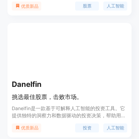
使用人工智能预测股票的收盘价。通过使用我们的产
股票
人工智能
优质新品
品，您可以最大化投资回报。
Danelfin
挑选最佳股票，击败市场。
Danelfin是一款基于可解释人工智能的投资工具。它
提供独特的洞察力和数据驱动的投资决策，帮助用户
优化投资组合和选择最佳股票。通过分析大量数据特
投资
人工智能
优质新品
征，Danelfin的AI评估股票在未来三个月内击败市场
的概率，并为用户提供相应的AI分数。