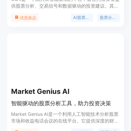
供股票分析、交易信号和数据驱动的投资建议。其核
心技术基于先进的AI框架和知识图谱，能够处理海量
AI股票分析
股票分析工具
优质新品
的公共数据、新闻、社交媒体信息和专有分析师报
告。通过挖掘和分析这些数据，发现非明显的跨行业
联系和投资机会。该产品主要优点包括24/7持续工
作、提供高确定性的投资机会和组合风险预警、可视
化展示市场情绪等。GoAI的目标用户是零售投资者，
为他们提供机构级别的股票分析服务。其价格策略是
提供免费试用，用户可以免费体验第一周的专业级洞
察信息。
Market Genius AI
智能驱动的股票分析工具，助力投资决策
Market Genius AI是一个利用人工智能技术分析股票
市场和收益电话会议的在线平台。它提供深度的财务
报表分析工具，定制化的图表构建器，以及即将推出