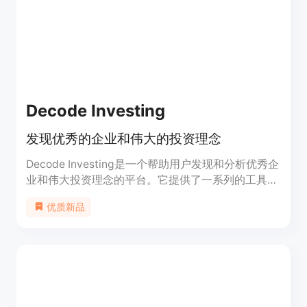
资者做出更明智的投资决策。
Decode Investing
发现优秀的企业和伟大的投资理念
Decode Investing是一个帮助用户发现和分析优秀企
业和伟大投资理念的平台。它提供了一系列的工具和
功能，包括股票筛选器，财报电话记录，以及一个分
优质新品
享见解和想法的社区。Decode Investing旨在帮助投
资者做出明智的投资决策，并与最新的市场趋势保持
同步。它有着友好的界面和全面的资源，对于初学者
和有经验的投资者都是一个有价值的工具。