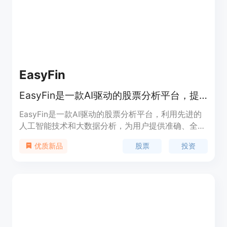
门和行业提供精确和可操作的洞察。
EasyFin
EasyFin是一款AI驱动的股票分析平台，提供机构级财务数据、高级分析和智能对话AI，简化和增强投资决策。
EasyFin是一款AI驱动的股票分析平台，利用先进的
人工智能技术和大数据分析，为用户提供准确、全面
的股票分析和投资建议。EasyFin的主要优点在于快
股票
投资
优质新品
速分析海量数据、智能推荐投资策略、提供即时市场
动态，帮助用户做出更明智的投资决策。EasyFin定
位于为投资者、交易员和金融专业人士提供优质的投
资分析工具。