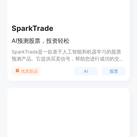
SparkTrade
AI预测股票，投资轻松
SparkTrade是一款基于人工智能和机器学习的股票
预测产品。它提供买卖信号，帮助您进行成功的交
易。SparkTrade.io的数据科学家团队将最先进的技
AI
股票
优质新品
术融入到投资组合管理和交易策略中，使您能够轻松
受益。该产品还提供简单的预测评分，帮助您控制风
险和最大化回报。无论您是日间交易者还是长期投资
者，SparkTrade.io都能为您提供有价值的长期和短
期投资建议。它还提供了行业内最佳证券的预测和分
析，帮助您在任何行业中获得最高的收益。通过使用
SparkTrade的预测评分，在过去的22年里，我们的
表现始终超过标普500指数3.8倍。订阅
SparkTrade.io，立即获得访问权限。