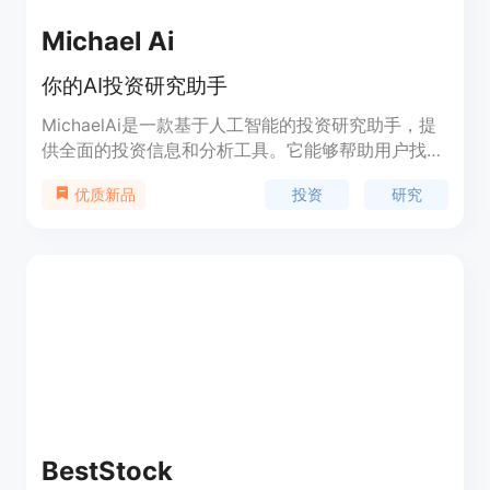
Michael Ai
你的AI投资研究助手
MichaelAi是一款基于人工智能的投资研究助手，提
供全面的投资信息和分析工具。它能够帮助用户找到
所需的投资信息，并提供精准的投资建议和数据分
投资
研究
优质新品
析，助力用户进行更好的投资决策。MichaelAi提供
实时股票行情、财务数据、新闻热点、技术指标分析
等功能。定价灵活，适用于个人投资者和专业机构。
BestStock