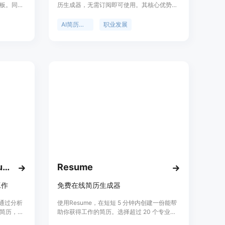
板。同时
历生成器，无需订阅即可使用。其核心优势在
于通过AI分析，将求职者的实际工作经验转化
为与目标岗位匹配的有力证据，生成符合ATS
AI简历生成
职业发展
系统要求的优质简历。产品背景基于当下激烈
的职场竞争，求职者需要更具针对性和专业性
的简历来脱颖而出。价格方面，首份目标简历
仅需1.99美元，后续每份4.99美元，还有月度
会员和职业报告等付费选项。它的定位是帮助
求职者提升简历质量，增加求职成功率。
AI Resume Builder - Supawork AI
Resume
工作
免费在线简历生成器
，通过分析
使用Resume，在短短 5 分钟内创建一份能帮
简历，提
助你获得工作的简历。选择超过 20 个专业、
筛选、AI
现代和创意的简历模板。