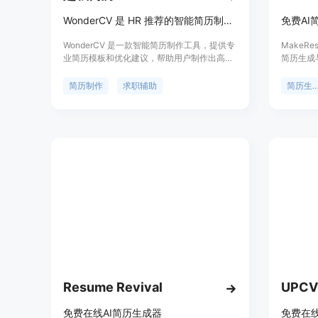
WonderCV 是 HR 推荐的智能简历制作工具，提供专业中英文简历模板免费下载。
WonderCV 是一款智能简历制作工具，提供专
MakeR
业简历模板和优化建议，帮助用户制作出高质
简历生成
量简历。其主要优点在于人力资源专家设计的
快速创建
模板，智能纠错和简历直推功能，以及 AI 算法
求职成功
简历制作
求职辅助
简历生成
匹配职位。WonderCV 定位于为求职者提供简
内容，提
历制作工具和求职辅助服务。
评分并优
效创建优
产品完全
的简历制
Resume Revival
UPCV
免费在线AI简历生成器