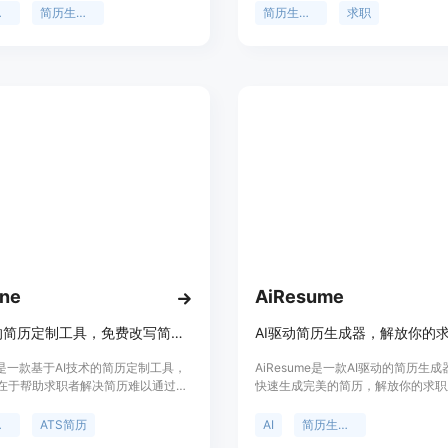
信、简历摘要生成器、简历段落生成
职位匹配、关键词优化、求职数据统
器
简历生成器
简历生成器
求职
技能生成器等功能。此外，Huntr还
能，帮助你在求职过程中更加高效和
追踪器、联系追踪器、面试追踪器和
等工具，帮助您加快求职过程。您还
untr的Chrome插件进行职位申请自
une
AiResume
AI驱动的简历定制工具，免费改写简历、整合技能，确保ATS友好格式。
AI驱动简历生成器，解放你的
ne是一款基于AI技术的简历定制工具，
AiResume是一款AI驱动的简历生
在于帮助求职者解决简历难以通过
快速生成完美的简历，解放你的求职
统以及缺乏针对性的问题。主要优点包
优势在于：1.快速生成完美的简历；2
据任意职位描述瞬间改写和格式化简
配职位要求；3.提供多种模板和样式
器
ATS简历
AI
简历生成器
简历符合ATS系统要求，提高被招聘
支持多语言和多种格式导出；5.保护