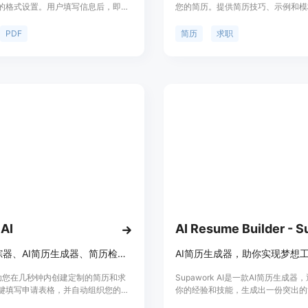
的格式设置。用户填写信息后，即可
您的简历。提供简历技巧、示例和模
适当格式的 PDF 简历，可打印、发
提供求职信生成器。
件或在线提交。简单透明的收费模
PDF
简历
求职
载简历，满意后再付费。
 AI
职位追踪器、AI简历生成器、简历检查器和更多求职工具
AI简历生成器，助你实现梦想
r帮助您在几秒钟内创建定制的简历和求
Supawork AI是一款AI简历生成器
键填写申请表格，并自动组织您的求
你的经验和技能，生成出一份突出的
它提供AI简历生成器、简历检查器、
高你找工作的机会。它还提供AI职位