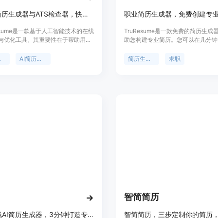
免费AI简历生成器与ATS检查器，快速打造专业优化简历。
职业简历生成器，免费创建专
esume是一款基于人工智能技术的在线
TruResume是一款免费的简历生成
与优化工具。其重要性在于帮助用户
助您构建专业简历。您可以在几分钟
符合ATS系统要求的专业简历，提高
建专业简历，无需担心简历的外观问
率。主要优点包括：借助AI智能生成
提供多种模板和设计选项供您选择，
器
AI简历制作
简历生成器
求职
供50多种模板选择，可即时获取ATS
简历既具有视觉吸引力又专业。模板
化简历。产品背景是为满足求职者高
了招聘人员的需求和ATS的工作原
质简历的需求而开发。价格方面，该
这方面无后顾之忧。
免费。其定位是为求职者提供一站式
作与优化解决方案。
智简简历
免费在线AI简历生成器，3分钟打造专业简历，含多模板与AI优化建议