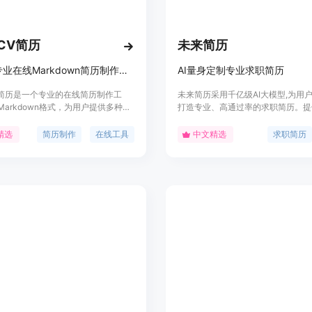
发布干净的简历链接：用户可以分享
者直接查看简历，避免了因界面复杂
导出PDF格式简历：支持将简历导出为
eCV简历
未来简历
能够保证简历内容的格式和排版在各
提供多种简历模板：用户可以浏览预
免费的专业在线Markdown简历制作工具
AI量身定制专业求职简历
在此基础上进行个性化修改，节省简
CV简历是一个专业的在线简历制作工
未来简历采用千亿级AI大模型,为用
支持多平台使用：可以在不同的操作
Markdown格式，为用户提供多种简
打造专业、高通过率的求职简历。提
地创建和编辑简历。
AI辅助写简历功能，帮助用户快速生
人力资源专家设计的简历模板,结合AI
、专业的简历。该工具特别适合需要
历在众多候选者中脱颖而出。主要功能
精选
简历制作
在线工具
中文精选
求职简历
使用教程：
和导出简历的用户，无论是校招还是
优化简历、职业模板、高校模板、面
能满足需求。
针对不同用户需求进行智能匹配和生
1. 访问Tiny CV的官方网站https://tin
户以最佳形象展示自己。适用于求职
2. 注册并登录账号，如果已有账号则
型的白领人士。
3. 选择一个适合自己职业路径的简历
4. 在编写过程中，可以随时使用预
5. 完成简历编写后，可以选择发布简
印或发送给招聘者。