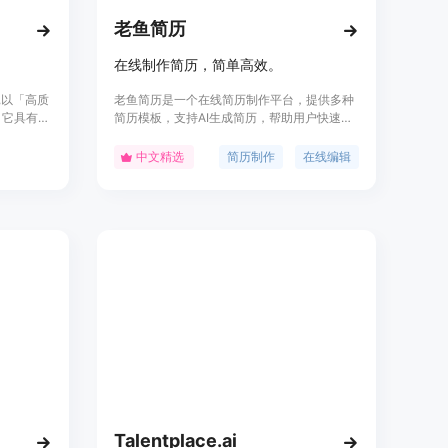
老鱼简历
在线制作简历，简单高效。
,以「高质
老鱼简历是一个在线简历制作平台，提供多种
。它具有
简历模板，支持AI生成简历，帮助用户快速制
ion式的
作出专业且个性化的简历。用户可以根据自己
历精炼等
的需求选择不同的模板，并通过简单的在线编
中文精选
简历制作
在线编辑
模拟面试、
辑完成简历的制作，支持下载为PDF或PNG格
道路上一帆
式，满足不同场景的求职需求。
Talentplace.ai