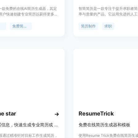
是一款免费的在线AI简历生成器，其定
智简简历是一款专注于提升求职者简
用户快速创建专业简历以获得更多面
率与质量的产品。它运用先进的人工
该产品具有AI智能内容生成、智能格
术，为用户提供从模板选择到内容优
AI优化建议等功能。重要性在于它简
式简历制作服务。通过智能分析职位
器
免费简历模板
简历制作
求职
创建流程，节省时间和精力。产品背
准优化简历内容，突出求职者的关键
求职者在简历撰写上的痛点而开发。
验，从而提高面试成功率。其主要优
完全免费，适合学生、职场人士等各
简单、高效便捷，且提供多种免费模
。
印导出功能，满足不同求职场景的需
品主要面向求职者，尤其是初入职场
业生和有跳槽需求的职场人士，帮助
烈的求职竞争中脱颖而出。
e star
ResumeTrick
通过填写信息，快速生成专业简历或 PDF 简历。
免费在线简历生成器和模板
器通过精准针对目标工作生成简历，
使用Resume Trick免费在线简历