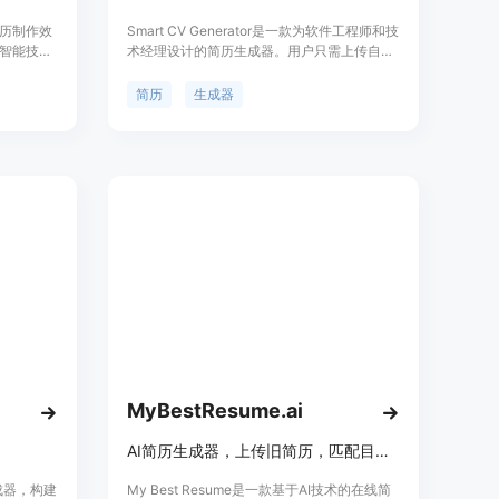
历制作效
Smart CV Generator是一款为软件工程师和技
智能技
术经理设计的简历生成器。用户只需上传自己
化的一站
的简历模板，复制粘贴职位描述，系统将根据
要求，精
职位要求生成符合要求的简历，并高亮变动部
简历
生成器
技能和经
分供用户查看和下载。
点是操作
板和无水
求。该产
的应届毕
他们在激
MyBestResume.ai
AI简历生成器，上传旧简历，匹配目标岗位，生成ATS友好简历，首份仅$1.99
生成器，构建
My Best Resume是一款基于AI技术的在线简