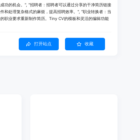
成功的机会。", "招聘者：招聘者可以通过分享的干净简历链接
件和处理复杂格式的麻烦，提高招聘效率。", "职业转换者：当
职业要求重新制作简历。Tiny CV的模板和灵活的编辑功能
与新职业相关的技能和经验。"]
打开站点
收藏
了一份简洁的单页简历，突出了自己的技术技能和项目经验，通过
板，快速生成了一份符合招聘要求的简历，并且能够在不同设备上
习工作。
整理了自己的简历，强调了与新职业相关的技能和经验，通过导出
现了职业转型。
可以利用Markdown的简洁语法来撰写简历内容，相较于传统的
加自由、高效，而且源文件易于阅读和管理，方便后续的修改和调
局围绕可打印页面设计，让用户无需猜测打印效果，能够直观地
最终打印出来的简历格式和排版符合预期。