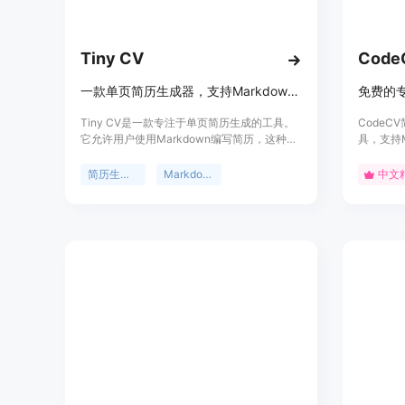
Tiny CV
Cod
一款单页简历生成器，支持Markdown编写、预览、分享和导出PDF
Tiny CV是一款专注于单页简历生成的工具。
Code
它允许用户使用Markdown编写简历，这种轻
具，支持
量级标记语言使得简历内容的编辑更加高效和
历模板和
灵活，源文件保持易读性。其重要性在于为求
成个性化
简历生成器
Markdown简历
中文
职者提供了一种简洁、专业的简历创建方式。
在线制作
主要优点包括：支持在真实纸张布局上预览，
社招，都
让用户直观看到简历打印效果；可发布干净的
简历链接，方便分享；能导出PDF格式，满足
不同场景需求。产品背景可能是为了满足市场
上对简洁、高效简历生成工具的需求。价格方
面文档未提及，推测可能有免费版本或免费试
用。定位是帮助求职者快速、便捷地生成高质
量的单页简历。