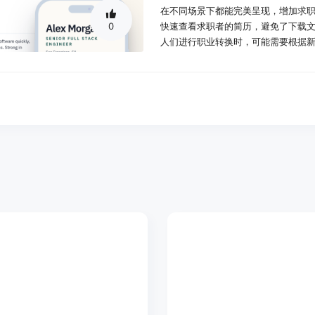
在不同场景下都能完美呈现，增加求职
0
快速查看求职者的简历，避免了下载文
人们进行职业转换时，可能需要根据新的
可以帮助他们快速调整简历内容，突出
使用场景示例：
一位软件工程师使用Tiny CV创建
分享简历链接成功获得了面试机会。
一名应届毕业生利用Tiny CV的模
方便地查看和修改，最终顺利找到实
一位职业转换者使用Tiny CV重新
PDF简历并发送给潜在雇主，成功实
产品特色：
支持使用Markdown编写简历：用户
表单填写方式，Markdown编写更
整。
在真实纸张上预览简历：该功能使布
看到简历在实际纸张上的呈现，确保