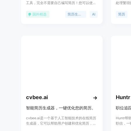
工具，完全不需要自己编写简历！您可以使用
处理繁琐
Rezi AI为您编写完美的简历。Rezi AI简历生
立即获得
成器根据您提供的内容和职位名称，使用文本
送电子邮
国外精选
简历生成器
AI
简历
生成AI创建与职位相关的独特内容，帮助您轻
式，先下
松获得面试机会。我们还提供了AI关键字优
化、实时内容分析和区块链验证等功能。
cvbee.ai
Huntr
智能简历生成器，一键优化您的简历。
cvbee.ai是一个基于人工智能技术的在线简历
Hunt
生成器，它可以帮助用户创建和优化简历，以
职信，一
提高求职成功率。产品通过AI技术自动生成简
职过程。