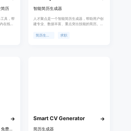
业简历
智能简历生成器
器工具，帮
人才聚点是一个智能简历生成器，帮助用户创
内在线创
建专业、数据丰富、重点突出技能的简历。提
题。我们
供多种模板下载，也可分享简历链接以获得更
确保您的
多面试机会和高薪工作。
简历生成器
求职
设计考虑
理，让您在
Smart CV Generator
智简简历，三步定制你的简历，免费导出PDF，AI智能优化，专业模板，让求职更轻松。
简历生成器