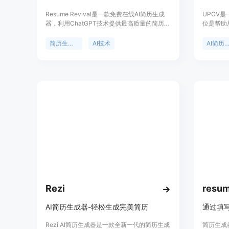
Resume Revival是一款免费在线AI简历生成
UPCV
器，利用ChatGPT技术提供最高质量的简历和
位是帮助
求职信创建。产品功能包括AI驱动的简历和求
试机会。
职信生成、技能缺口分析、广泛的定制选项以
式排版、
简历生成器
AI技术
AI简历生成
及职业拓展。用户可以使用直观的在线平台免
化了简历
费增强求职申请。
景是针对
价格方面
类求职者
Rezi
resum
AI简历生成器-轻松生成完美简历
Rezi AI简历生成器是一款全新一代的简历生成
简历生成