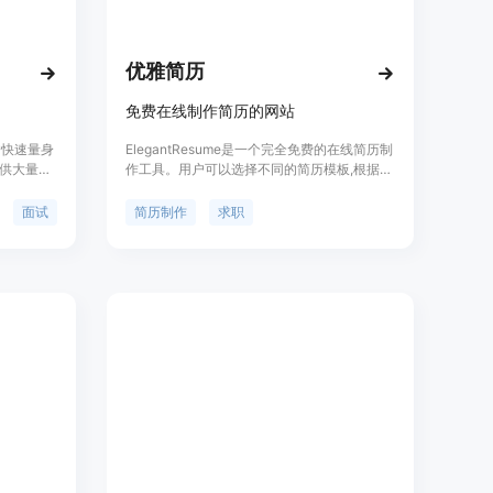
一个聚焦的公共链接，而不是复杂的简历构建器界面，方便招聘
而带来的信息干扰。
PDF文件，方便用户在不同设备和场景下使用，同时PDF格式
优雅简历
种环境下保持一致。
先设计好的模板，选择适合自己职业路径的模板作为基础，然后
免费在线制作简历的网站
历设计的时间和精力。
户快速量身
ElegantResume是一个完全免费的在线简历制
系统和设备上使用该工具，只要有网络连接，用户就可以随时随
供大量由
作工具。用户可以选择不同的简历模板,根据自
生成,让简
己的情况定制简历的内容和格式。该网站不需
包括:AI
要用户注册,可以直接开始制作简历,完成后可
面试
简历制作
求职
试预测等,
以随时修改,也可以无限次免费下载简历的PDF
成,帮助用
或JPEG版本。简历数据可以选择保存在浏览
y.cv。
和职业转
器中、Google Drive中或本地设备中,从而保障
直接登录。
用户隐私。ElegantResume还通过集成
模板，或者直接开始使用Markdown编写简历内容。
OpenAI的ChatGPT,使用AI来帮助完善和润色
简历内容。整体而言,ElegantResume是一个
览功能，查看简历在真实纸张上的布局和效果。
功能强大且安全可靠的免费在线简历制作平
历链接，方便他人查看；也可以将简历导出为PDF格式，用于打
台。