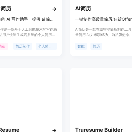
I简历
AI简历
国内领先的 AI 写作助手，提供 ai 简历制作、个人简历 ai 免费生成服务。
一键制作高质量简历,狂斩Offer
I 写作是一款基于人工智能技术的写作助
AI简历是一款在线智能简历制作工具
助用户快速生成高质量的个人简历。
量简历,助力求职成功」为品牌使命
点包括便捷高效、智能推荐、个性化
HR推荐、专业的简历制作平台、Not
据安全保障等。定位于提升用户写作
流畅交互、简历润色、简历扩写、简
精选
简历制作
个人简历生成
智能
简历
量，满足个人简历制作需求。
功能,还提供简历精修、求职辅导、
求职剧场等服务,确保求职者在求职
风顺。
Resume
Truresume Builder