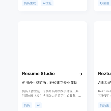
历，优化格式和内容，并添加关键词，以确保
AI求职
简历生成
AI优化
职位追踪
简历能够通过招聘系统的筛选。它适合求职
器、简历
者、职业转换者、企业招聘人员和自由职业者
提供求职
使用，帮助他们节省时间，提高求职效率。
求职指标
可以使用H
动填充。
Resume Studio
Rezt
使用AI生成简历，轻松建立专业简历
简历工作室是一个简单易用的简历建立工具，
Reztu
利用AI技术提供功能强大的简历生成服务。用
其重要性
户可以选择多个模板，并根据个人风格和行业
ATS系
需求自定义布局和设计。AI分析用户的简历，
括：能根
简历
AI
简历生成
提供个性化的建议和关键技能点。工作室支持
历；确保