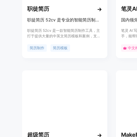
职徒简历
笔灵A
职徒简历 52cv 是专业的智能简历制作工具，拥有大量的中英文简历模板、简历案例，支持金融、互联网、咨询、快销等行业简历制作。
职徒简历 52cv 是一款智能简历制作工具，主
笔灵 A
打于提供大量的中英文简历模板和案例，支持
手，能帮
多个行业的简历制作。其主要优点在于智能排
其主要优
版、全面的简历评测、导师辅导等功能，定位
定制、数
简历制作
简历模板
中文
于帮助用户轻松制作优质简历。
效率和质
超级简历
Make