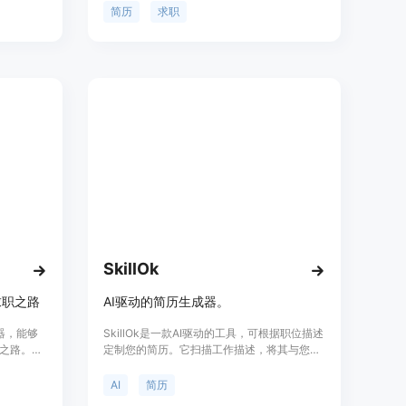
计等功
简历
求职
自信。
SkillOk
求职之路
AI驱动的简历生成器。
成器，能够
SkillOk是一款AI驱动的工具，可根据职位描述
之路。其
定制您的简历。它扫描工作描述，将其与您的
.智能匹
简历匹配，突出相关技能，并确保您脱颖而
选择；4.
出。
AI
简历
用户隐私