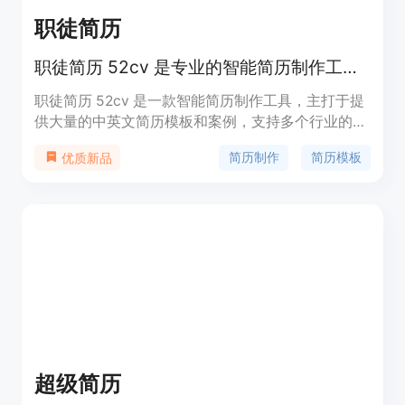
职徒简历
职徒简历 52cv 是专业的智能简历制作工具，拥有大量的中英文简历模板、简历案例，支持金融、互联网、咨询、快销等行业简历制作。
职徒简历 52cv 是一款智能简历制作工具，主打于提
供大量的中英文简历模板和案例，支持多个行业的简
历制作。其主要优点在于智能排版、全面的简历评
简历制作
简历模板
优质新品
测、导师辅导等功能，定位于帮助用户轻松制作优质
简历。
超级简历