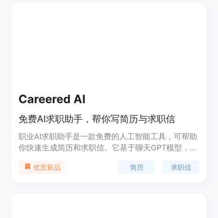
Careered AI
免费AI求职助手，帮你写简历与求职信
职业AI求职助手是一款免费的人工智能工具，可帮助
你快速生成简历和求职信。它基于聊天GPT模型，通
过输入职位需求和个人信息，快速生成专业、有吸引
简历
求职信
优质新品
力的求职材料。职业AI求职助手的功能包括根据输入
的职位描述生成个性化的求职信和简历、提供常用的
职位模板和示例、为求职者提供求职建议和指导等。
无论你是职场新人还是经验丰富的专业人士，职业AI
求职助手都能帮助你在求职过程中脱颖而出。