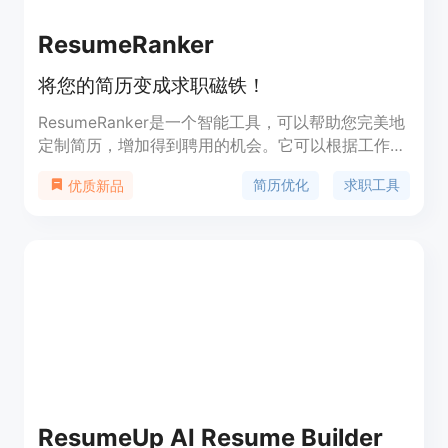
ResumeRanker
将您的简历变成求职磁铁！
ResumeRanker是一个智能工具，可以帮助您完美地
定制简历，增加得到聘用的机会。它可以根据工作描
述来优化您的简历，提供关键技能的亮点，并与职位
简历优化
求职工具
优质新品
要求进行匹配。同时，它还可以生成与所申请职位相
关的求职信，并为您回答常见的求职问题。
ResumeUp AI Resume Builder