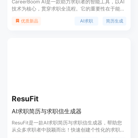
CareerBoom AI是一款助力求职者的智能工具，以AI
技术为核心，贯穿求职全流程。它的重要性在于能大
幅提高求职效率和成功率。其主要优点包括提供AI建
AI求职
简历生成
优质新品
议和模板打造专业简历、自动生成个性化求职信、实
现智能职位匹配等。产品背景是为满足现代求职者快
速高效求职的需求而开发。目前可免费试用，后续定
价未知。它定位为一站式求职辅助平台，帮助用户快
速获得理想工作。
ResuFit
AI求职简历与求职信生成器
ResuFit是一款AI求职简历与求职信生成器，帮助您
从众多求职者中脱颖而出！快速创建个性化的求职申
请文件，提升您的求职成功率。