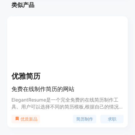
类似产品
优雅简历
免费在线制作简历的网站
ElegantResume是一个完全免费的在线简历制作工
具。用户可以选择不同的简历模板,根据自己的情况
定制简历的内容和格式。该网站不需要用户注册,可
简历制作
求职
优质新品
以直接开始制作简历,完成后可以随时修改,也可以无
限次免费下载简历的PDF或JPEG版本。简历数据可
以选择保存在浏览器中、Google Drive中或本地设备