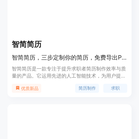
智简简历
智简简历，三步定制你的简历，免费导出PDF，AI智能优化，专业模板，让求职更轻松。
智简简历是一款专注于提升求职者简历制作效率与质
量的产品。它运用先进的人工智能技术，为用户提供
从模板选择到内容优化的一站式简历制作服务。通过
简历制作
求职
优质新品
智能分析职位要求，精准优化简历内容，突出求职者
的关键技能和经验，从而提高面试成功率。其主要优
点是操作简单、高效便捷，且提供多种免费模板和无
水印导出功能，满足不同求职场景的需求。该产品主
要面向求职者，尤其是初入职场的应届毕业生和有跳
槽需求的职场人士，帮助他们在激烈的求职竞争中脱
颖而出。