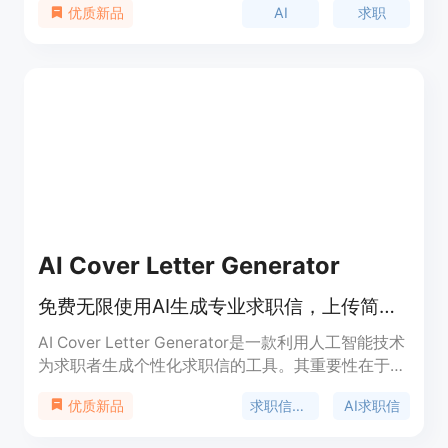
AI
求职
优质新品
AI Cover Letter Generator
免费无限使用AI生成专业求职信，上传简历和职位描述，秒得定制信件
AI Cover Letter Generator是一款利用人工智能技术
为求职者生成个性化求职信的工具。其重要性在于解
决了求职者手动撰写求职信耗时且难以个性化的难
求职信生成器
AI求职信
优质新品
题。该产品的主要优点包括生成速度快，仅需数秒；
能根据求职者简历和职位描述进行精准匹配，生成高