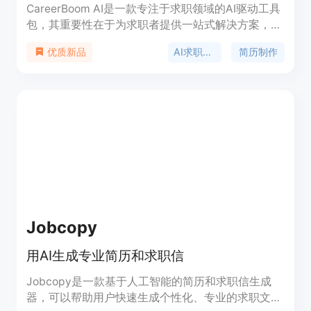
CareerBoom AI是一款专注于求职领域的AI驱动工具
包，其重要性在于为求职者提供一站式解决方案，助
力其更高效地获得理想工作。主要优点包括节省时间
AI求职工具
简历制作
优质新品
和精力、提高求职成功率、提供专业建议和个性化服
务等。产品背景是针对求职者在求职过程中面临的种
种难题而开发，致力于利用先进的AI技术提升求职体
验。价格方面提供免费试用。产品定位为帮助求职者
在求职过程的各个环节获得更好的支持，无论是新手
求职者还是有经验的职场人士都适用。
Jobcopy
用AI生成专业简历和求职信
Jobcopy是一款基于人工智能的简历和求职信生成
器，可以帮助用户快速生成个性化、专业的求职文