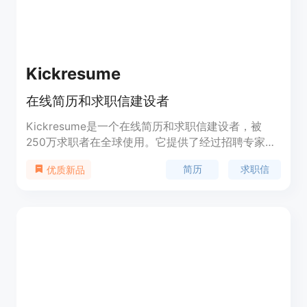
Kickresume
在线简历和求职信建设者
Kickresume是一个在线简历和求职信建设者，被
250万求职者在全球使用。它提供了经过招聘专家审
核的专业模板，帮助用户创建最佳简历。用户可以使
简历
求职信
优质新品
用Kickresume创建出色的简历，并附上与之匹配的
求职信。Kickresume提供了丰富的功能，以帮助求
职者成功找到工作。该产品定价灵活，用户可以根据
自己的需求选择不同的套餐。Kickresume定位于为
求职者提供强大的工具，以在竞争激烈的就业市场中
脱颖而出。