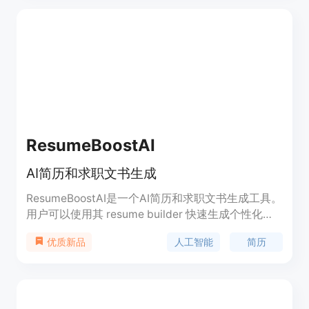
度个性化的内容；支持免费无限使用核心服务。产品
背景源于开发者自身求职时手动撰写求职信的痛苦经
历。价格方面，核心服务完全免费。其定位是帮助求
职者快速、高效地完成高质量的求职信，提高求职成
功率。
ResumeBoostAI
AI简历和求职文书生成
ResumeBoostAI是一个AI简历和求职文书生成工具。
用户可以使用其 resume builder 快速生成个性化简
历,或使用 cover letter、bullet points、common
人工智能
简历
优质新品
job answers等功能自动生成求职文书。该工具使用
AI技术,根据用户提供的个人信息智能生成简历内容,
节省用户大量撰写时间,提升简历质量。适合正在找
工作的求职者使用。