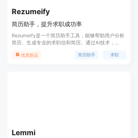
Rezumeify
简历助手，提升求职成功率
Rezumeify是一个简历助手工具，能够帮助用户分析
简历、生成专业的求职信和简历。通过AI技术，
Rezumeify可以对用户的简历进行深度分析，并根据
简历助手
求职
优质新品
用户所申请的职位，生成专业的求职信和简历。用户
可以在仪表板中查看所有的简历分析报告和生成的求
职信和简历。定价方面，Rezumeify提供不同的订阅
套餐。用户可以根据自己的需求选择合适的套餐。
Lemmi