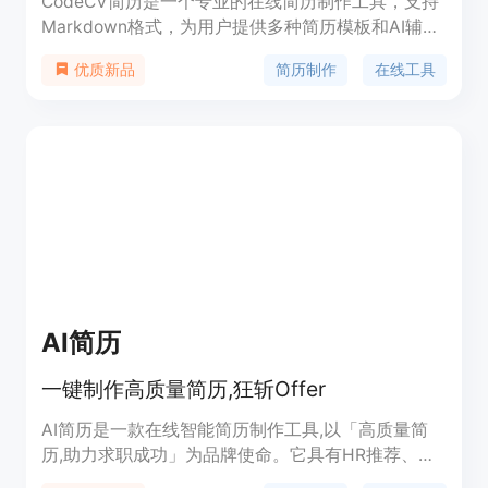
CodeCV简历是一个专业的在线简历制作工具，支持
Markdown格式，为用户提供多种简历模板和AI辅助
写简历功能，帮助用户快速生成个性化、专业的简
简历制作
在线工具
优质新品
历。该工具特别适合需要在线制作和导出简历的用
户，无论是校招还是社招，都能满足需求。
AI简历
一键制作高质量简历,狂斩Offer
AI简历是一款在线智能简历制作工具,以「高质量简
历,助力求职成功」为品牌使命。它具有HR推荐、专
业的简历制作平台、Notion式的流畅交互、简历润