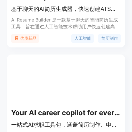
基于聊天的AI简历生成器，快速创建ATS友好型简历，提升求职成功率。
AI Resume Builder 是一款基于聊天的智能简历生成
工具，旨在通过人工智能技术帮助用户快速创建高质
量、符合求职需求的简历。该工具利用自然语言处理
人工智能
简历制作
优质新品
和机器学习技术，根据用户输入的信息生成个性化的
简历内容，并提供实时建议和优化。它不仅支持从零
开始创建简历，还能对现有简历进行更新和优化，确
保简历在求职过程中脱颖而出。此外，该工具还提供
ATS（简历筛选系统）优化功能，帮助简历更好地通
过自动筛选环节，提升求职成功率。其主要面向求职
者、职业转换者和招聘人员，提供高效、便捷的简历
制作解决方案。
Your AI career copilot for every step of the job search.
一站式AI求职工具包，涵盖简历制作、申请管理和职位搜索等功能