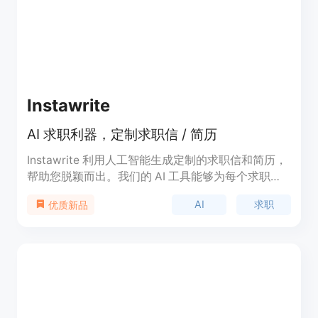
Instawrite
AI 求职利器，定制求职信 / 简历
Instawrite 利用人工智能生成定制的求职信和简历，
帮助您脱颖而出。我们的 AI 工具能够为每个求职申
请生成与职位匹配的求职信和简历，助您快速找到理
AI
求职
优质新品
想工作。购买积分后，您可以随时使用 Instawrite 来
生成最佳的 AI 求职信和简历。