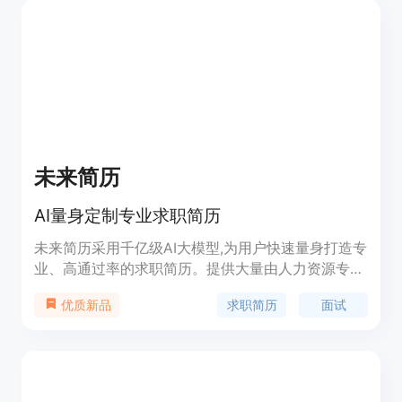
中,从而保障用户隐私。ElegantResume还通过集成
OpenAI的ChatGPT,使用AI来帮助完善和润色简历内
容。整体而言,ElegantResume是一个功能强大且安
全可靠的免费在线简历制作平台。
未来简历
AI量身定制专业求职简历
未来简历采用千亿级AI大模型,为用户快速量身打造专
业、高通过率的求职简历。提供大量由人力资源专家
设计的简历模板,结合AI生成,让简历在众多候选者中
求职简历
面试
优质新品
脱颖而出。主要功能包括:AI优化简历、职业模板、高
校模板、面试预测等,针对不同用户需求进行智能匹
配和生成,帮助用户以最佳形象展示自己。适用于求
职和职业转型的白领人士。