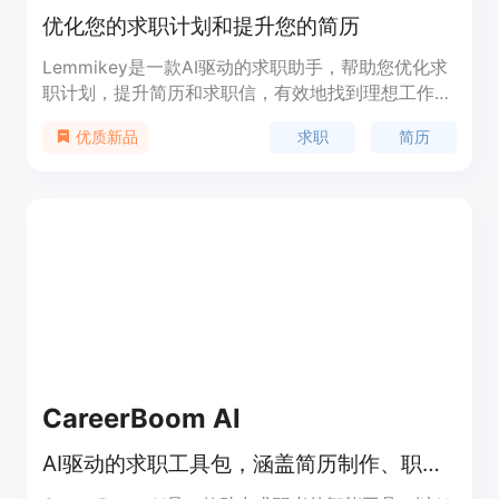
优化您的求职计划和提升您的简历
Lemmikey是一款AI驱动的求职助手，帮助您优化求
职计划，提升简历和求职信，有效地找到理想工作。
它提供了一套经过验证的求职步骤和跟踪系统，帮助
求职
简历
优质新品
您改善简历，撰写激励人心的求职信，并为面试准备
定制脚本。此外，Lemmikey还提供方便的求职申请
跟踪功能，让您轻松管理和组织所有的求职申请。
CareerBoom AI
AI驱动的求职工具包，涵盖简历制作、职位搜索等，加速求职进程。