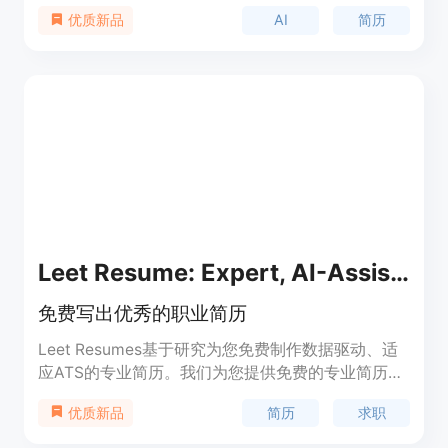
档，提高求职成功率。通过AI驱动的工具，用户可以
AI
简历
优质新品
在几分钟内创建完整的简历和求职信，并与潜在雇主
产生显著的差异化。Jobcopy适用于各类求职者，包
括有时间限制的求职者、经验丰富的专业人士、职业
转变者以及寻求远程工作机会的求职者。用户还可以
通过Jobcopy的AI求职搜索功能快速浏览来自
LinkedIn、Indeed等200多个平台的职位，并进行职
位兼容性分析。Jobcopy提供免费试用，还有付费计
划提供无限量的个性化简历、求职信以及其他功能。
Leet Resume: Expert, AI-Assisted Resumes
免费写出优秀的职业简历
Leet Resumes基于研究为您免费制作数据驱动、适
应ATS的专业简历。我们为您提供免费的专业简历编
写服务，包括功能、优势、定价和定位等。只需填写
简历
求职
优质新品
表单，我们将根据您的信息和最新的招聘趋势帮助您
制作一份出色的简历。