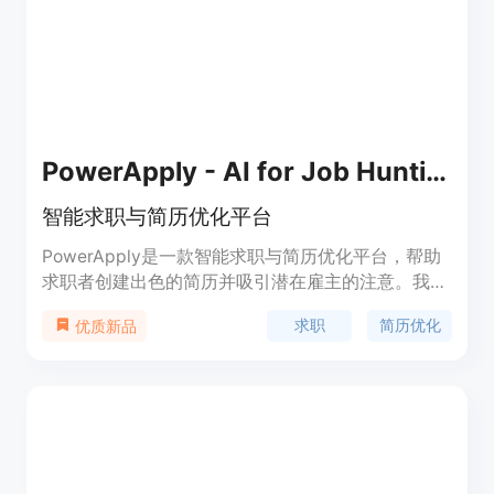
PowerApply - AI for Job Hunting
智能求职与简历优化平台
PowerApply是一款智能求职与简历优化平台，帮助
求职者创建出色的简历并吸引潜在雇主的注意。我们
的平台提供简历优化软件、职业建议和求职技巧，助
求职
简历优化
优质新品
您实现梦想工作的就业目标。