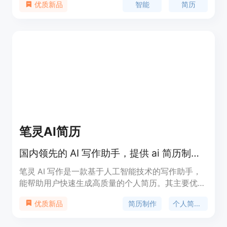
智能
简历
优质新品
色、简历扩写、简历精炼等功能,还提供简历精修、
求职辅导、模拟面试、求职剧场等服务,确保求职者
在求职道路上一帆风顺。
笔灵AI简历
国内领先的 AI 写作助手，提供 ai 简历制作、个人简历 ai 免费生成服务。
笔灵 AI 写作是一款基于人工智能技术的写作助手，
能帮助用户快速生成高质量的个人简历。其主要优点
包括便捷高效、智能推荐、个性化定制、数据安全保
简历制作
个人简历生成
优质新品
障等。定位于提升用户写作效率和质量，满足个人简
历制作需求。