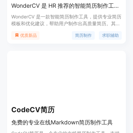
WonderCV 是 HR 推荐的智能简历制作工具，提供专业中英文简历模板免费下载。
WonderCV 是一款智能简历制作工具，提供专业简历
模板和优化建议，帮助用户制作出高质量简历。其主
要优点在于人力资源专家设计的模板，智能纠错和简
简历制作
求职辅助
优质新品
历直推功能，以及 AI 算法匹配职位。WonderCV 定
位于为求职者提供简历制作工具和求职辅助服务。
CodeCV简历
免费的专业在线Markdown简历制作工具