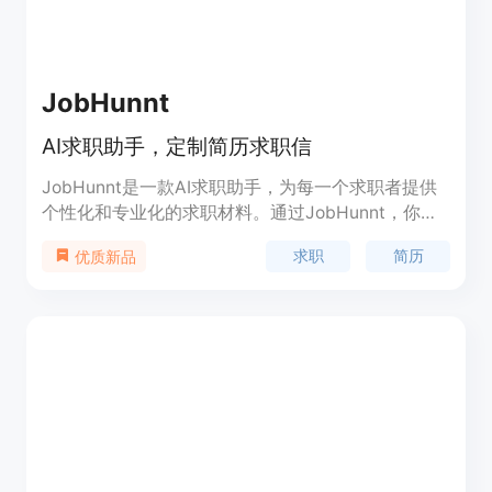
JobHunnt
AI求职助手，定制简历求职信
JobHunnt是一款AI求职助手，为每一个求职者提供
个性化和专业化的求职材料。通过JobHunnt，你可
以快速创建与每个职位申请相匹配的完美简历和求职
求职
简历
优质新品
信。我们的智能助手根据职位描述和你的简历信息，
自动生成定制的求职材料，让你在众多竞争中脱颖而
出。JobHunnt还提供职位管理仪表盘，帮助你组织
和跟踪职位申请，以及浏览器插件，方便你从
LinkedIn和Google收藏职位。