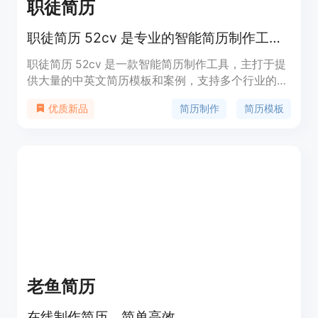
职徒简历
职徒简历 52cv 是专业的智能简历制作工具，拥有大量的中英文简历模板、简历案例，支持金融、互联网、咨询、快销等行业简历制作。
职徒简历 52cv 是一款智能简历制作工具，主打于提
供大量的中英文简历模板和案例，支持多个行业的简
历制作。其主要优点在于智能排版、全面的简历评
简历制作
简历模板
优质新品
测、导师辅导等功能，定位于帮助用户轻松制作优质
简历。
老鱼简历
在线制作简历，简单高效。