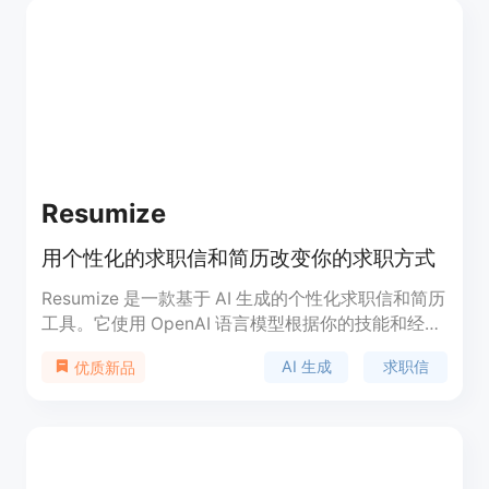
Resumize
用个性化的求职信和简历改变你的求职方式
Resumize 是一款基于 AI 生成的个性化求职信和简历
工具。它使用 OpenAI 语言模型根据你的技能和经验
生成与职位要求匹配的求职信和简历，确保你的申请
AI 生成
求职信
优质新品
在竞争中脱颖而出。Resumize 还分析职位描述和要
求，精心制作突出你相关资格和能够为公司做出贡献
的简历和求职信。通过高级语言处理，Resumize 创
建了一个专业的应聘包，清晰传达你作为求职者的价
值。它还提供方便快捷的操作，让你可以在几分钟内