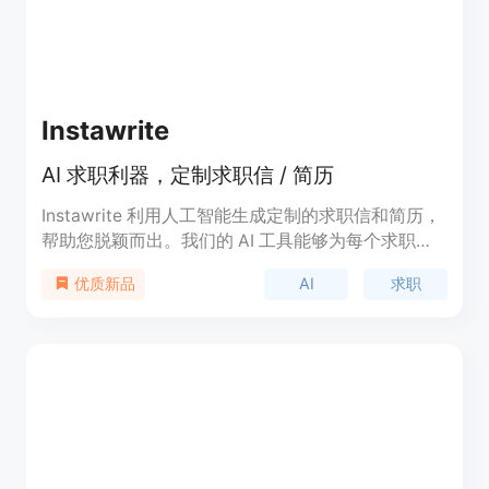
Instawrite
AI 求职利器，定制求职信 / 简历
Instawrite 利用人工智能生成定制的求职信和简历，
帮助您脱颖而出。我们的 AI 工具能够为每个求职申
请生成与职位匹配的求职信和简历，助您快速找到理
AI
求职
优质新品
想工作。购买积分后，您可以随时使用 Instawrite 来
生成最佳的 AI 求职信和简历。