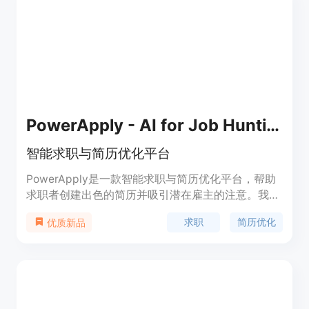
和跟踪职位申请，以及浏览器插件，方便你从
LinkedIn和Google收藏职位。
PowerApply - AI for Job Hunting
智能求职与简历优化平台
PowerApply是一款智能求职与简历优化平台，帮助
求职者创建出色的简历并吸引潜在雇主的注意。我们
的平台提供简历优化软件、职业建议和求职技巧，助
求职
简历优化
优质新品
您实现梦想工作的就业目标。