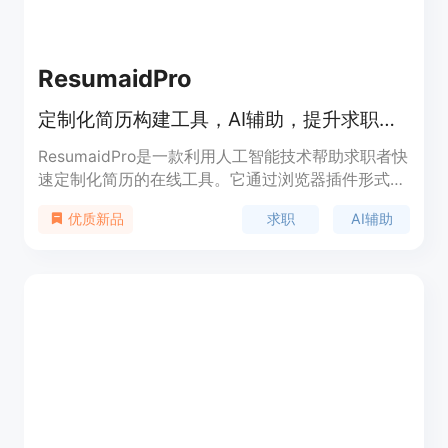
ResumaidPro
定制化简历构建工具，AI辅助，提升求职效率。
ResumaidPro是一款利用人工智能技术帮助求职者快
速定制化简历的在线工具。它通过浏览器插件形式，
允许用户在浏览器标签页内直接定制简历，优化简历
求职
AI辅助
优质新品
内容以通过自动应聘筛选系统(ATS)。它使得简历定
制化变得简单快捷，节省了求职者宝贵的时间，同时
提高了求职成功的几率。产品背景是通过利用技术改
善简历编写过程，以适应快速变化的就业市场。产品
提供了不同套餐，包括按月或按季度计费，并且提供
了免费试用。