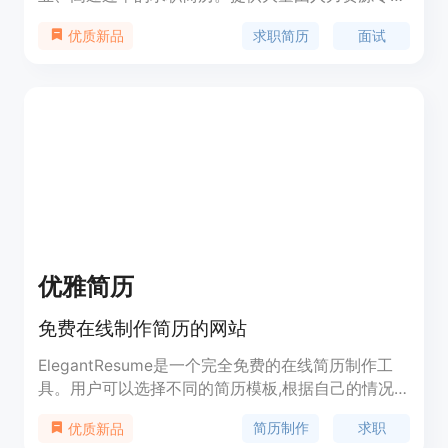
设计的简历模板,结合AI生成,让简历在众多候选者中
求职简历
面试
优质新品
脱颖而出。主要功能包括:AI优化简历、职业模板、高
校模板、面试预测等,针对不同用户需求进行智能匹
配和生成,帮助用户以最佳形象展示自己。适用于求
职和职业转型的白领人士。
优雅简历
免费在线制作简历的网站
ElegantResume是一个完全免费的在线简历制作工
具。用户可以选择不同的简历模板,根据自己的情况
定制简历的内容和格式。该网站不需要用户注册,可
简历制作
求职
优质新品
以直接开始制作简历,完成后可以随时修改,也可以无