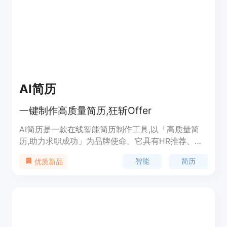
水印导出功能，满足不同求职场景的需求。该产品主
要面向求职者，尤其是初入职场的应届毕业生和有跳
槽需求的职场人士，帮助他们在激烈的求职竞争中脱
颖而出。
AI简历
一键制作高质量简历,狂斩Offer
AI简历是一款在线智能简历制作工具,以「高质量简
历,助力求职成功」为品牌使命。它具有HR推荐、专
业的简历制作平台、Notion式的流畅交互、简历润
智能
简历
优质新品
色、简历扩写、简历精炼等功能,还提供简历精修、
求职辅导、模拟面试、求职剧场等服务,确保求职者
在求职道路上一帆风顺。