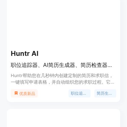
Huntr AI
职位追踪器、AI简历生成器、简历检查器和更多求职工具
Huntr帮助您在几秒钟内创建定制的简历和求职信，
一键填写申请表格，并自动组织您的求职过程。它提
供AI简历生成器、简历检查器、AI求职信、简历摘要
职位追踪器
简历生成器
优质新品
生成器、简历段落生成器、简历技能生成器等功能。
此外，Huntr还提供求职追踪器、联系追踪器、面试
追踪器和求职指标等工具，帮助您加快求职过程。您
还可以使用Huntr的Chrome插件进行职位申请自动
填充。