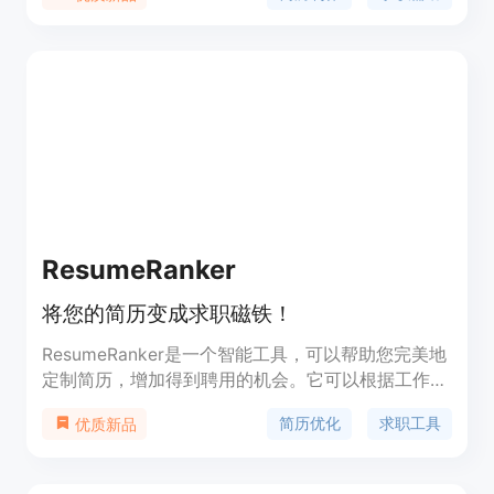
历直推功能，以及 AI 算法匹配职位。WonderCV 定
位于为求职者提供简历制作工具和求职辅助服务。
ResumeRanker
将您的简历变成求职磁铁！
ResumeRanker是一个智能工具，可以帮助您完美地
定制简历，增加得到聘用的机会。它可以根据工作描
述来优化您的简历，提供关键技能的亮点，并与职位
简历优化
求职工具
优质新品
要求进行匹配。同时，它还可以生成与所申请职位相
关的求职信，并为您回答常见的求职问题。