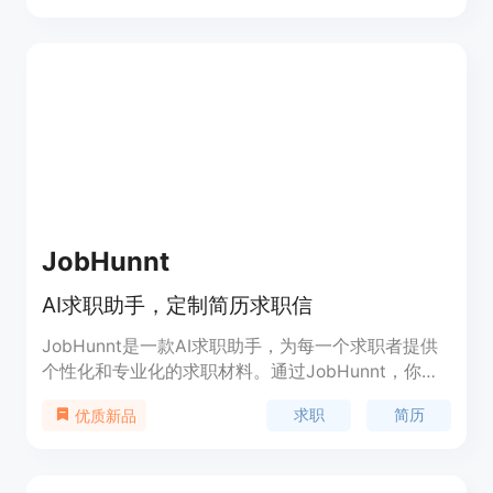
JobHunnt
AI求职助手，定制简历求职信
JobHunnt是一款AI求职助手，为每一个求职者提供
个性化和专业化的求职材料。通过JobHunnt，你可
以快速创建与每个职位申请相匹配的完美简历和求职
求职
简历
优质新品
信。我们的智能助手根据职位描述和你的简历信息，
自动生成定制的求职材料，让你在众多竞争中脱颖而
出。JobHunnt还提供职位管理仪表盘，帮助你组织