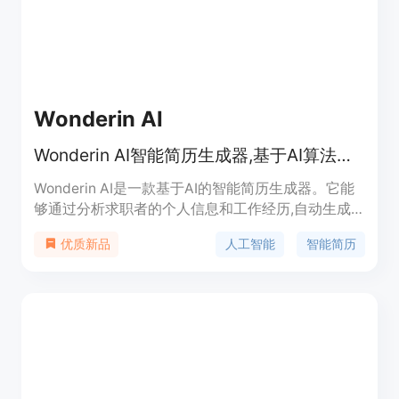
Wonderin AI
Wonderin AI智能简历生成器,基于AI算法为求职者量身定制专业简历
Wonderin AI是一款基于AI的智能简历生成器。它能
够通过分析求职者的个人信息和工作经历,自动生成
适合不同岗位的专业简历。该产品能大大节省求职者
人工智能
智能简历
优质新品
撰写简历的时间,并使简历更加针对性强、突显个人
优势。关键功能包括:基于AI算法的智能简历生成、支
持一键生成多套定制简历、提供简历优化建议等。适
用于所有求职者,尤其是对撰写专业简历感到头疼的
应届毕业生。使用Wonderin AI,求职路上的烦恼和焦
虑瞬间远去!