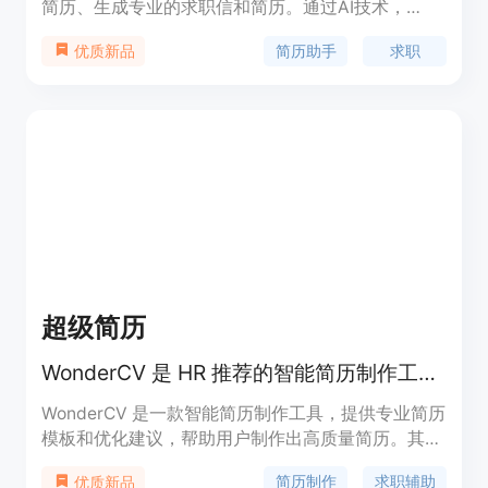
简历、生成专业的求职信和简历。通过AI技术，
Rezumeify可以对用户的简历进行深度分析，并根据
简历助手
求职
优质新品
用户所申请的职位，生成专业的求职信和简历。用户
可以在仪表板中查看所有的简历分析报告和生成的求
职信和简历。定价方面，Rezumeify提供不同的订阅
套餐。用户可以根据自己的需求选择合适的套餐。
超级简历
WonderCV 是 HR 推荐的智能简历制作工具，提供专业中英文简历模板免费下载。
WonderCV 是一款智能简历制作工具，提供专业简历
模板和优化建议，帮助用户制作出高质量简历。其主
要优点在于人力资源专家设计的模板，智能纠错和简
简历制作
求职辅助
优质新品