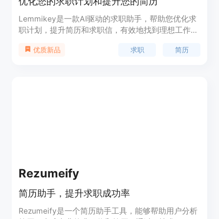
优化您的求职计划和提升您的简历
Lemmikey是一款AI驱动的求职助手，帮助您优化求
职计划，提升简历和求职信，有效地找到理想工作。
它提供了一套经过验证的求职步骤和跟踪系统，帮助
求职
简历
优质新品
您改善简历，撰写激励人心的求职信，并为面试准备
定制脚本。此外，Lemmikey还提供方便的求职申请
跟踪功能，让您轻松管理和组织所有的求职申请。
Rezumeify
简历助手，提升求职成功率
Rezumeify是一个简历助手工具，能够帮助用户分析