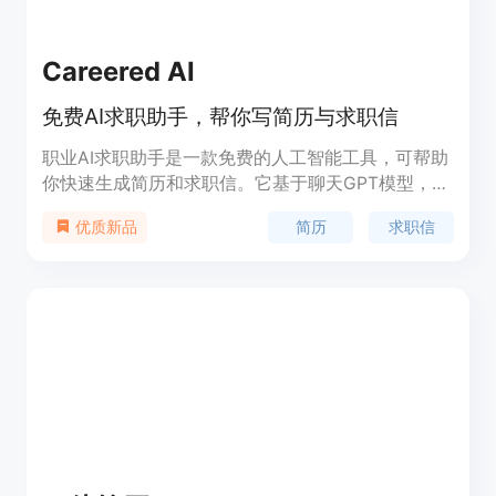
Careered AI
免费AI求职助手，帮你写简历与求职信
职业AI求职助手是一款免费的人工智能工具，可帮助
你快速生成简历和求职信。它基于聊天GPT模型，通
过输入职位需求和个人信息，快速生成专业、有吸引
简历
求职信
优质新品
力的求职材料。职业AI求职助手的功能包括根据输入
的职位描述生成个性化的求职信和简历、提供常用的
职位模板和示例、为求职者提供求职建议和指导等。
无论你是职场新人还是经验丰富的专业人士，职业AI
求职助手都能帮助你在求职过程中脱颖而出。