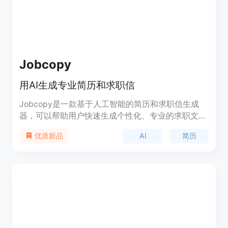
Jobcopy
用AI生成专业简历和求职信
Jobcopy是一款基于人工智能的简历和求职信生成
器，可以帮助用户快速生成个性化、专业的求职文
档，提高求职成功率。通过AI驱动的工具，用户可以
AI
简历
优质新品
在几分钟内创建完整的简历和求职信，并与潜在雇主
产生显著的差异化。Jobcopy适用于各类求职者，包
括有时间限制的求职者、经验丰富的专业人士、职业
转变者以及寻求远程工作机会的求职者。用户还可以
通过Jobcopy的AI求职搜索功能快速浏览来自
LinkedIn、Indeed等200多个平台的职位，并进行职
位兼容性分析。Jobcopy提供免费试用，还有付费计
划提供无限量的个性化简历、求职信以及其他功能。