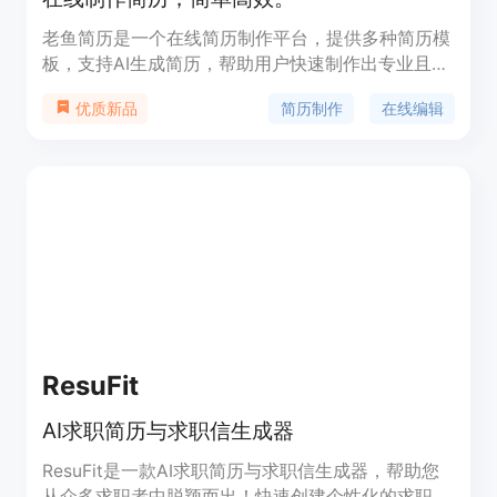
老鱼简历是一个在线简历制作平台，提供多种简历模
板，支持AI生成简历，帮助用户快速制作出专业且个
性化的简历。用户可以根据自己的需求选择不同的模
简历制作
在线编辑
优质新品
板，并通过简单的在线编辑完成简历的制作，支持下
载为PDF或PNG格式，满足不同场景的求职需求。
ResuFit
AI求职简历与求职信生成器
ResuFit是一款AI求职简历与求职信生成器，帮助您
从众多求职者中脱颖而出！快速创建个性化的求职申