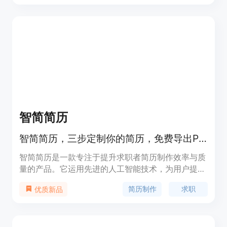
限次免费下载简历的PDF或JPEG版本。简历数据可
以选择保存在浏览器中、Google Drive中或本地设备
中,从而保障用户隐私。ElegantResume还通过集成
OpenAI的ChatGPT,使用AI来帮助完善和润色简历内
容。整体而言,ElegantResume是一个功能强大且安
全可靠的免费在线简历制作平台。
智简简历
智简简历，三步定制你的简历，免费导出PDF，AI智能优化，专业模板，让求职更轻松。
智简简历是一款专注于提升求职者简历制作效率与质
量的产品。它运用先进的人工智能技术，为用户提供
从模板选择到内容优化的一站式简历制作服务。通过
简历制作
求职
优质新品
智能分析职位要求，精准优化简历内容，突出求职者
的关键技能和经验，从而提高面试成功率。其主要优
点是操作简单、高效便捷，且提供多种免费模板和无