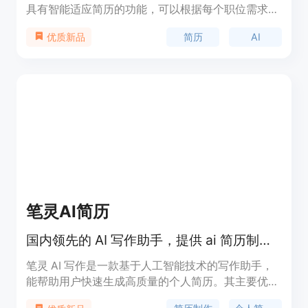
具有智能适应简历的功能，可以根据每个职位需求自
动调整简历内容。通过与主要招聘网站的无缝集成，
简历
AI
优质新品
您可以轻松整理和管理所有的职位申请。除此之外，
它还提供了联系人和公司的管理功能，优化LinkedIn
个人资料的工具和模板等。RESUMEGPT可以帮助您
提升职业发展，提供完整的求职解决方案。
笔灵AI简历
国内领先的 AI 写作助手，提供 ai 简历制作、个人简历 ai 免费生成服务。
笔灵 AI 写作是一款基于人工智能技术的写作助手，
能帮助用户快速生成高质量的个人简历。其主要优点
包括便捷高效、智能推荐、个性化定制、数据安全保