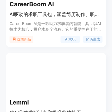
CareerBoom AI
AI驱动的求职工具包，涵盖简历制作、职位搜索等，加速求职进程。
CareerBoom AI是一款助力求职者的智能工具，以AI
技术为核心，贯穿求职全流程。它的重要性在于能大
幅提高求职效率和成功率。其主要优点包括提供AI建
AI求职
简历生成
优质新品
议和模板打造专业简历、自动生成个性化求职信、实
现智能职位匹配等。产品背景是为满足现代求职者快
速高效求职的需求而开发。目前可免费试用，后续定
价未知。它定位为一站式求职辅助平台，帮助用户快
速获得理想工作。
Lemmi